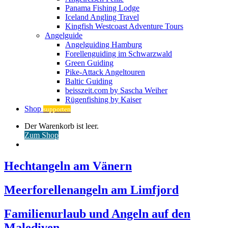
Panama Fishing Lodge
Iceland Angling Travel
Kingfish Westcoast Adventure Tours
Angelguide
Angelguiding Hamburg
Forellenguiding im Schwarzwald
Green Guiding
Pike-Attack Angeltouren
Baltic Guiding
beisszeit.com by Sascha Weiher
Rügenfishing by Kaiser
Shop
supporten
Warenkorb
Der Warenkorb ist leer.
ansehen
Zum Shop
Anmelden
Hechtangeln am Vänern
Meerforellenangeln am Limfjord
Familienurlaub und Angeln auf den
Malediven