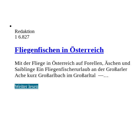
Redaktion
1
6.827
Fliegenfischen in Österreich
Mit der Fliege in Österreich auf Forellen, Äschen und
Saiblinge Ein Flie­gen­fi­scher­ur­laub an der Groß­ar­ler
Ache kurz Groß­arl­bach im Groß­arl­tal —…
Weiter lesen