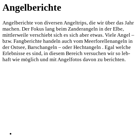
Angelberichte
Angel­be­rich­te von diver­sen Angel­trips, die wir über das Jahr
machen. Der Fokus lang beim Zan­der­an­geln in der Elbe,
mitt­ler­wei­le ver­schiebt sich es sich aber etwas. Vie­le Angel –
bzw. Fang­be­rich­te han­deln auch vom Meer­fo­rel­len­an­geln in
der Ost­see, Barsch­an­geln – oder Hecht­an­geln . Egal wel­che
Erleb­nis­se es sind, in die­sem Bereich ver­su­chen wir so leb­
haft wie mög­lich und mit Angel­fo­tos davon zu berichten.