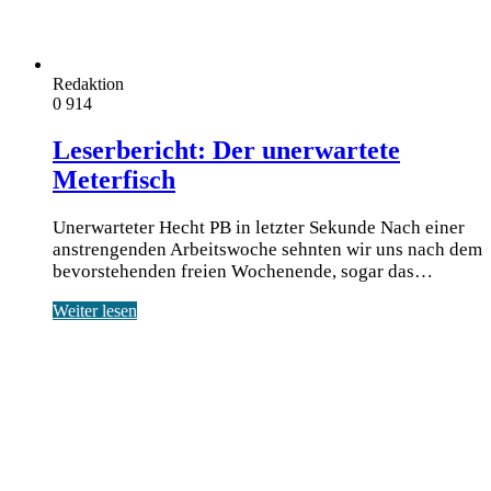
Redaktion
0
914
Leserbericht: Der unerwartete
Meterfisch
Unerwarteter Hecht PB in letzter Sekunde Nach einer
anstren­gen­den Arbeits­wo­che sehn­ten wir uns nach dem
bevor­ste­hen­den frei­en Wochen­en­de, sogar das…
Weiter lesen