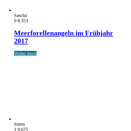
Sascha
0
8.353
Meerforellenangeln im Frühjahr
2017
Weiter lesen
Sören
1
9.675