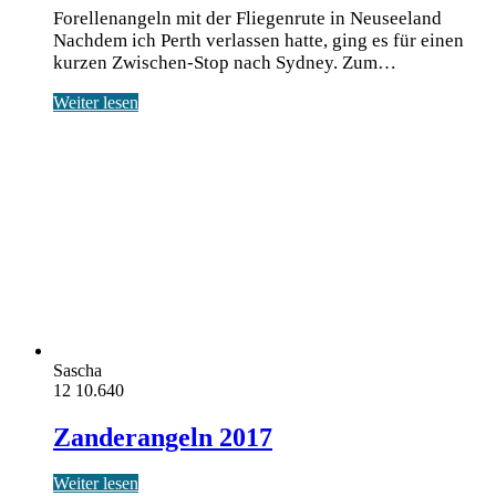
Forellenangeln mit der Fliegenrute in Neuseeland
Nach­dem ich Perth ver­las­sen hat­te, ging es für einen
kur­zen Zwi­schen-Stop nach Syd­ney. Zum…
Weiter lesen
Sascha
12
10.640
Zanderangeln 2017
Weiter lesen