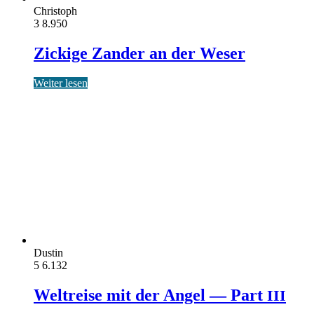
Christoph
3
8.950
Zickige Zander an der Weser
Weiter lesen
Dustin
5
6.132
Weltreise mit der Angel — Part
III