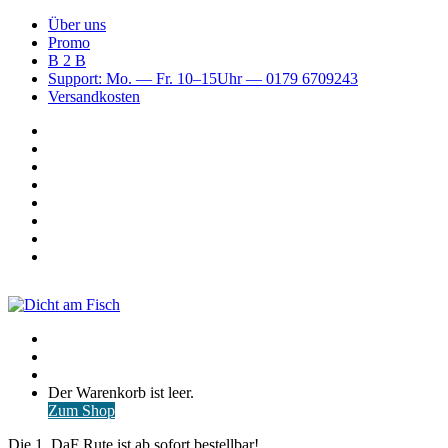
Über uns
Promo
B 2 B
Support: Mo. — Fr. 10–15Uhr — 0179 6709243
Versandkosten
Suchen
nach
WhatsApp
TikTok
Spotify
Instagram
YouTube
Pinterest
Facebook
Menü
Suchen
nach
Anmelden
Warenkorb
Der Warenkorb ist leer.
ansehen
Zum Shop
Die 1. DaF Rute ist ab sofort bestellbar!