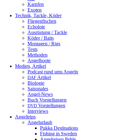
Karpfen
Exoten
Technik, Tackle, Köder
Fliegenfischen
Echolote
Ausrüstung / Tackle
Köder / Baits
Montagen / Rigs
Tests
Methoden
Angelboote
Medien, Artikel
Podcast rund ums Angeln
Artikel
DAF
Biologie
Saisonales
Angel-News
Buch Vorstellungen
Vorstellungen
DVD
Interviews
Angeltrips
Angelurlaub
Pukka Destinations
Fishing in Sweden
Angelreisen Pehle