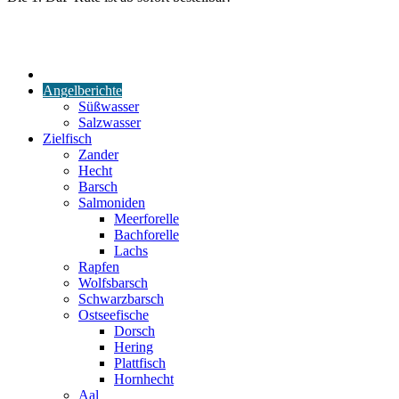
Start
Angelberichte
Süßwasser
Salzwasser
Zielfisch
Zander
Hecht
Barsch
Salmoniden
Meerforelle
Bachforelle
Lachs
Rapfen
Wolfsbarsch
Schwarzbarsch
Ostseefische
Dorsch
Hering
Plattfisch
Hornhecht
Aal