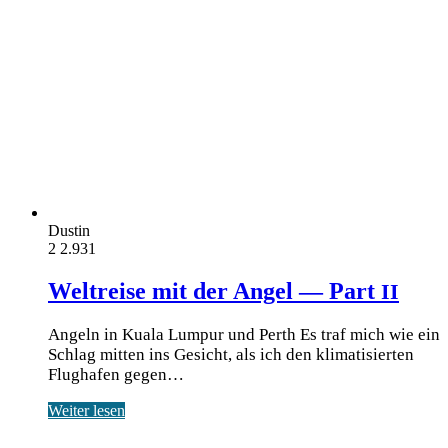
Dustin
2
2.931
Weltreise mit der Angel — Part
II
Angeln in Kuala Lumpur und Perth Es traf mich wie ein
Schlag mit­ten ins Gesicht, als ich den kli­ma­ti­sier­ten
Flug­ha­fen gegen…
Weiter lesen