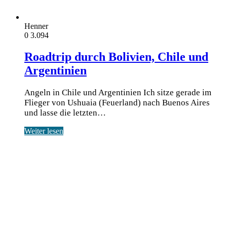
Henner
0
3.094
Roadtrip durch Bolivien, Chile und
Argentinien
Angeln in Chile und Argentinien Ich sit­ze gera­de im
Flie­ger von Ushua­ia (Feu­er­land) nach Bue­nos Aires
und las­se die letz­ten…
Weiter lesen