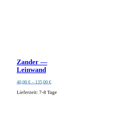
können
auf
der
Produktseite
gewählt
werden
Zander —
Leinwand
40,00
€
–
135,00
€
Lieferzeit:
7-8 Tage
Dieses
Produkt
weist
mehrere
Varianten
auf.