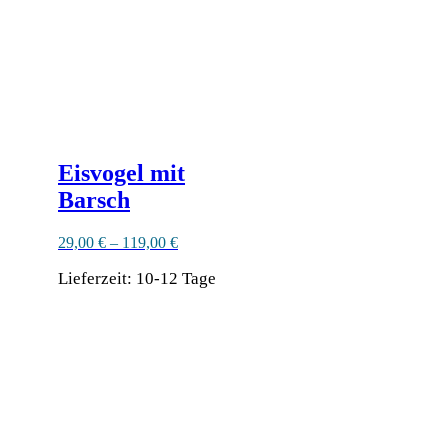
Eisvogel mit
Barsch
29,00
€
–
119,00
€
Lieferzeit:
10-12 Tage
Dieses
Produkt
weist
mehrere
Varianten
auf.
Die
Optionen