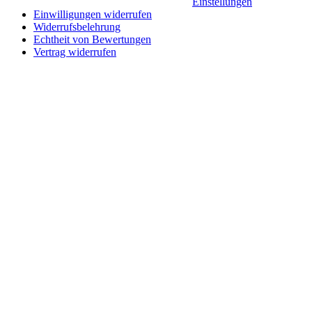
Einstellungen
Einwilligungen widerrufen
Widerrufsbelehrung
Echtheit von Bewertungen
Vertrag widerrufen
Schaltfläche
"Zurück
zum
Anfang"