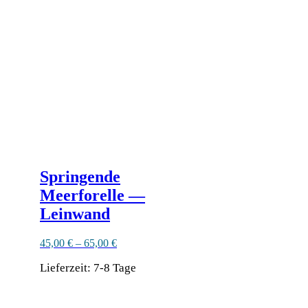
Die
Optionen
können
auf
der
Produktseite
gewählt
werden
Springende
Meerforelle —
Leinwand
45,00
€
–
65,00
€
Lieferzeit:
7-8 Tage
Dieses
Produkt