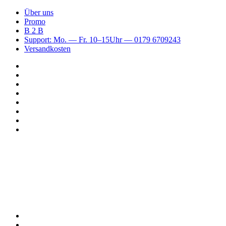
Über uns
Promo
B 2 B
Support: Mo. — Fr. 10–15Uhr — 0179 6709243
Versandkosten
Suchen
nach
WhatsApp
TikTok
Spotify
Instagram
YouTube
Pinterest
Facebook
Menü
Suchen