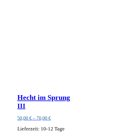
weist
mehrere
Varianten
auf.
Die
Optionen
können
auf
der
Produktseite
gewählt
werden
Hecht im Sprung
III
50,00
€
–
70,00
€
Lieferzeit:
10-12 Tage