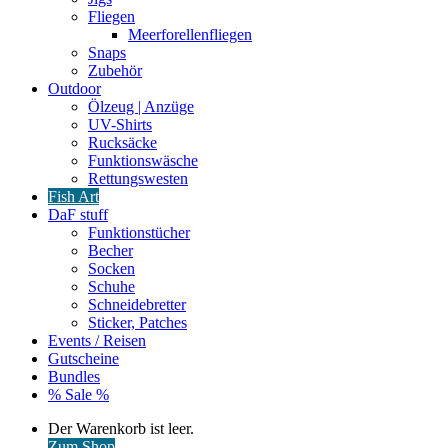
Fliegen
Meerforellenfliegen
Snaps
Zubehör
Outdoor
Ölzeug | Anzüge
UV-Shirts
Rucksäcke
Funktionswäsche
Rettungswesten
Fish Art
DaF stuff
Funktionstücher
Becher
Socken
Schuhe
Schneidebretter
Sticker, Patches
Events / Reisen
Gutscheine
Bundles
% Sale %
Warenkorb
Der Warenkorb ist leer.
ansehen
Zum Shop