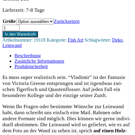
Lieferzeit:
7-8 Tage
Größe
Zurücksetzen
Vladimir
-
In den Warenkorb
Leinwand
Artikelnummer:
19118
Kategorie:
Fish Art
Schlagwörter:
Deko
,
Menge
Leinwand
Beschreibung
Zusätzliche Informationen
Produktsicherheit
Es muss super rea­lis­tisch sein. “Vla­di­mir” ist der Fan­ta­sie
von Vic­to­ria Gree­ne ent­sprun­gen und ist irgend­was zwi­
schen Tiger­fisch und Quas­ten­flos­ser. Auf jeden Fall ein
beson­de­rer Kol­le­ge und der ein­zi­ge sei­ner Zunft.
Wenn Ihr Fra­gen oder bestimm­te Wün­sche zur Lein­wand
habt, dann schreibt uns ein­fach eine Mail. Rah­men oder
ande­re For­ma­te sind mög­lich. Dies kön­nen wir ger­ne indi­vi­
du­ell abstim­men. Die Lein­wand wird so gelie­fert, wie es auf
dem Foto an der Wand zu sehen ist, sprich
auf einen Holz­