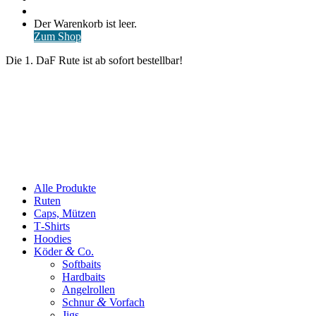
nach
Anmelden
Warenkorb
Der Warenkorb ist leer.
ansehen
Zum Shop
Die 1. DaF Rute ist ab sofort bestellbar!
Alle Produkte
Ruten
Caps, Mützen
T‑Shirts
Hoodies
&
Köder
Co.
Softbaits
Hardbaits
Angelrollen
&
Schnur
Vorfach
Jigs