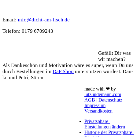
Kontakt
Email:
info@dicht-am-fisch.de
Tele­fon: 0179 6709243
Support
Gefällt Dir was
wir machen?
Als Dan­ke­schön und Moti­va­ti­on wäre es super, wenn Du uns
durch Bestel­lun­gen im
DaF Shop
unter­stüt­zen wür­dest. Dan­
ke und Petri, Sören
made with ❤ by
lutzlindemann.com
AGB
|
Datenschutz
|
Impressum
|
Versandkosten
Privatsphäre-
Einstellungen ändern
Historie der Privatsphäre-