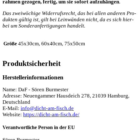
rah­men gezo­gen, fer­tig, um sie sofort auf­zu­hän­gen
.
Das zwei­wö­chi­ge Wider­rufs­recht, das bei allen ande­ren Pro­
duk­ten gül­tig ist, gilt bei Lein­wän­den nicht, da es sich hier­
bei um Son­der­an­fer­ti­gun­gen handelt.
45x30cm, 60x40cm, 75x50cm
Größe
Produktsicherheit
Herstellerinformationen
Name: DaF - Sören Burmester
Adresse: Neuengammer Hausdeich 278, 21039 Hamburg,
Deutschland
E-Mail:
info@dicht-am-fisch.de
Website:
https://dicht-am-fisch.de/
Verantwortliche Person in der EU
Sören Burmester