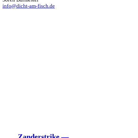
info@dicht-am-fisch.de
Das könnte dir auch gefallen …
Zanderstrike —