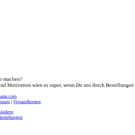
ir machen?
nd Moti­va­ti­on wäre es super, wenn Du uns durch Bestel­lun­ge
mann.com
essum
|
Versandkosten
 ändern
instellungen