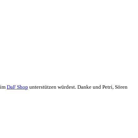
n im
DaF Shop
unter­stüt­zen wür­dest. Dan­ke und Petri, Sören