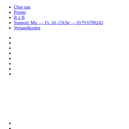
Über uns
Promo
B 2 B
Support: Mo. — Fr. 10–15Uhr — 0179 6709243
Versandkosten
Suchen
nach
WhatsApp
TikTok
Spotify
Instagram
YouTube
Pinterest
Facebook
Menü
Suchen