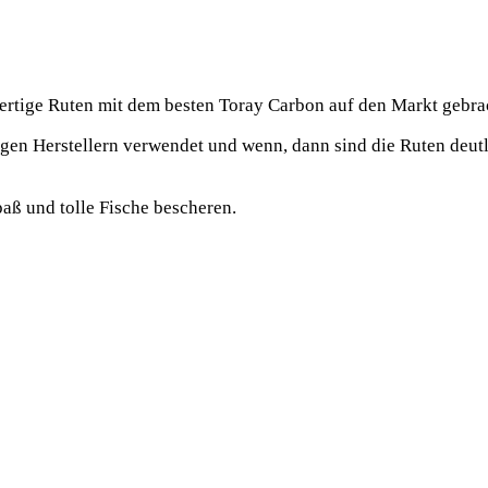
r­ti­ge Ruten mit dem bes­ten Toray Car­bon auf den Markt gebra
en Her­stel­lern ver­wen­det und wenn, dann sind die Ruten deut­l
aß und tol­le Fische bescheren.