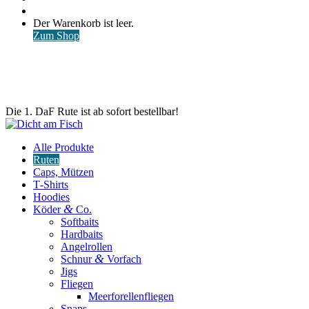
nach
Anmelden
Warenkorb
Der Warenkorb ist leer.
ansehen
Zum Shop
Die 1. DaF Rute ist ab sofort bestellbar!
Alle Produkte
Ruten
Caps, Mützen
T‑Shirts
Hoodies
&
Köder
Co.
Softbaits
Hardbaits
Angelrollen
&
Schnur
Vorfach
Jigs
Fliegen
Meerforellenfliegen
Snaps