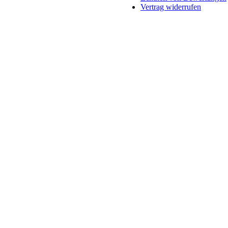
Vertrag widerrufen
Schaltfläche
"Zurück
zum
Anfang"