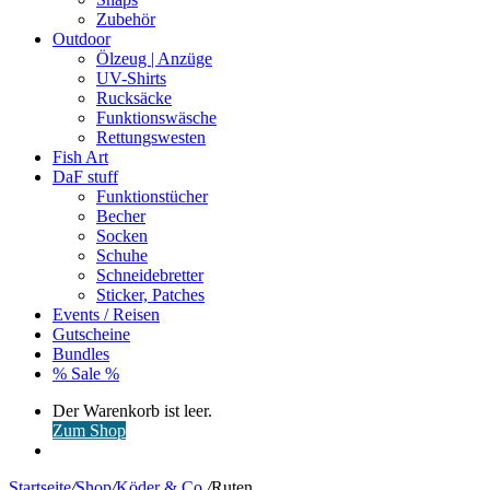
Zubehör
Outdoor
Ölzeug | Anzüge
UV-Shirts
Rucksäcke
Funktionswäsche
Rettungswesten
Fish Art
DaF stuff
Funktionstücher
Becher
Socken
Schuhe
Schneidebretter
Sticker, Patches
Events / Reisen
Gutscheine
Bundles
% Sale %
Warenkorb
Der Warenkorb ist leer.
ansehen
Zum Shop
Anmelden
Startseite
/
Shop
/
Köder & Co.
/
Ruten