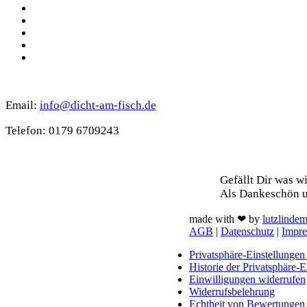
YouTube
Instagram
Spotify
TikTok
WhatsApp
Kontakt
Email:
info@dicht-am-fisch.de
Tele­fon: 0179 6709243
Support
Gefällt Dir was w
Als Dan­ke­schön u
made with ❤ by
lutzlinde
AGB
|
Datenschutz
|
Impr
Privatsphäre-Einstellungen
Historie der Privatsphäre-E
Einwilligungen widerrufen
Widerrufsbelehrung
Echtheit von Bewertungen