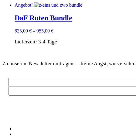
Angebot!
DaF Ruten Bundle
625,00
€
–
955,00
€
Lieferzeit:
3-4 Tage
Dieses
DaF Newsletter
Produkt
Zu unse­rem News­let­ter ein­tra­gen — kei­ne Angst, wir ver­sc
weist
mehrere
Varianten
auf.
Die
Optionen
können
auf
der
Produktseite
gewählt
Social
werden
Facebook
Pinterest