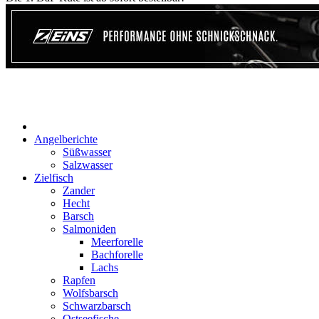
Start
Angelberichte
Süßwasser
Salzwasser
Zielfisch
Zander
Hecht
Barsch
Salmoniden
Meerforelle
Bachforelle
Lachs
Rapfen
Wolfsbarsch
Schwarzbarsch
Ostseefische