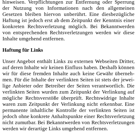
hin­wei­sen. Ver­pflich­tun­gen zur Ent­fer­nung oder Sper­rung
der Nut­zung von Infor­ma­tio­nen nach den all­ge­mei­nen
Geset­zen blei­ben hier­von unbe­rührt. Eine dies­be­züg­li­che
Haf­tung ist jedoch erst ab dem Zeit­punkt der Kennt­nis einer
kon­kre­ten Rechts­ver­let­zung mög­lich. Bei Bekannt­wer­den
von ent­spre­chen­den Rechts­ver­let­zun­gen wer­den wir die­se
Inhal­te umge­hend entfernen.
Haf­tung für Links
Unser Ange­bot ent­hält Links zu exter­nen Web­sei­ten Drit­ter,
auf deren Inhal­te wir kei­nen Ein­fluss haben. Des­halb kön­nen
wir für die­se frem­den Inhal­te auch kei­ne Gewähr über­neh­
men. Für die Inhal­te der ver­link­ten Sei­ten ist stets der jewei­
li­ge Anbie­ter oder Betrei­ber der Sei­ten ver­ant­wort­lich. Die
ver­link­ten Sei­ten wur­den zum Zeit­punkt der Ver­lin­kung auf
mög­li­che Rechts­ver­stö­ße über­prüft. Rechts­wid­ri­ge Inhal­te
waren zum Zeit­punkt der Ver­lin­kung nicht erkenn­bar. Eine
per­ma­nen­te inhalt­li­che Kon­trol­le der ver­link­ten Sei­ten ist
jedoch ohne kon­kre­te Anhalts­punk­te einer Rechts­ver­let­zung
nicht zumut­bar. Bei Bekannt­wer­den von Rechts­ver­let­zun­gen
wer­den wir der­ar­ti­ge Links umge­hend entfernen.