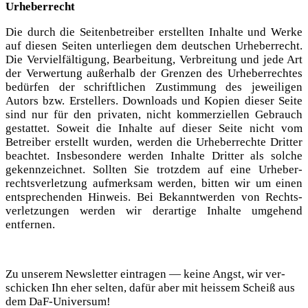
Urhe­ber­recht
Die durch die Sei­ten­be­trei­ber erstell­ten Inhal­te und Wer­ke
auf die­sen Sei­ten unter­lie­gen dem deut­schen Urhe­ber­recht.
Die Ver­viel­fäl­ti­gung, Bear­bei­tung, Ver­brei­tung und jede Art
der Ver­wer­tung außer­halb der Gren­zen des Urhe­ber­rech­tes
bedür­fen der schrift­li­chen Zustim­mung des jewei­li­gen
Autors bzw. Erstel­lers. Down­loads und Kopien die­ser Sei­te
sind nur für den pri­va­ten, nicht kom­mer­zi­el­len Gebrauch
gestat­tet. Soweit die Inhal­te auf die­ser Sei­te nicht vom
Betrei­ber erstellt wur­den, wer­den die Urhe­ber­rech­te Drit­ter
beach­tet. Ins­be­son­de­re wer­den Inhal­te Drit­ter als sol­che
gekenn­zeich­net. Soll­ten Sie trotz­dem auf eine Urhe­ber­
rechts­ver­let­zung auf­merk­sam wer­den, bit­ten wir um einen
ent­spre­chen­den Hin­weis. Bei Bekannt­wer­den von Rechts­
ver­let­zun­gen wer­den wir der­ar­ti­ge Inhal­te umge­hend
entfernen.
DaF Newsletter
Zu unse­rem News­let­ter ein­tra­gen — kei­ne Angst, wir ver­
schi­cken Ihn eher sel­ten, dafür aber mit heis­sem Scheiß aus
dem DaF-Universum!