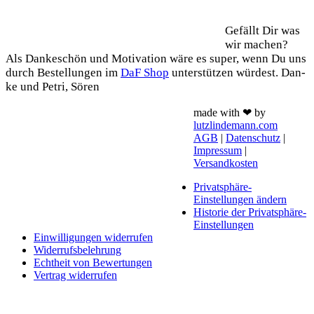
Support
Gefällt Dir was
wir machen?
Als Dan­ke­schön und Moti­va­ti­on wäre es super, wenn Du uns
durch Bestel­lun­gen im
DaF Shop
unter­stüt­zen wür­dest. Dan­
ke und Petri, Sören
made with ❤ by
lutzlindemann.com
AGB
|
Datenschutz
|
Impressum
|
Versandkosten
Privatsphäre-
Einstellungen ändern
Historie der Privatsphäre-
Einstellungen
Einwilligungen widerrufen
Widerrufsbelehrung
Echtheit von Bewertungen
Vertrag widerrufen
Schaltfläche
"Zurück