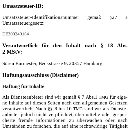
Umsatzsteuer-ID:
Umsatz­steu­er-Iden­ti­fi­ka­ti­ons­num­mer gemäß §27 a
Umsatzsteuergesetz:
DE300249164
Verantwortlich für den Inhalt nach § 18 Abs.
2 MStV:
Sören Bur­mes­ter, Beck­stras­se 9, 20357 Hamburg
Haftungsausschluss (Disclaimer)
Haf­tung für Inhalte
Als Diens­te­an­bie­ter sind wir gemäß § 7 Abs.1
für eige­
TMG
ne Inhal­te auf die­sen Sei­ten nach den all­ge­mei­nen Geset­zen
ver­ant­wort­lich. Nach §§ 8 bis 10
sind wir als Diens­te­
TMG
an­bie­ter jedoch nicht ver­pflich­tet, über­mit­tel­te oder gespei­
cher­te frem­de Infor­ma­tio­nen zu über­wa­chen oder nach
Umstän­den zu for­schen, die auf eine rechts­wid­ri­ge Tätig­keit