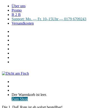
Über uns
Promo
B 2 B
Support: Mo. — Fr. 10–15Uhr — 0179 6709243
Versandkosten
Suchen
nach
WhatsApp
TikTok
Spotify
Instagram
YouTube
Pinterest
Facebook
Menü
Suchen
nach
Anmelden
Warenkorb
Der Warenkorb ist leer.
ansehen
Zum Shop
Die 1. DaF Rute ist ab sofort bestellbar!