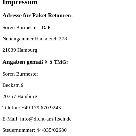
Impressum
Adresse für Paket Retouren:
Sören Bur­mes­ter | DaF
Neu­en­gam­mer Haus­deich 278
21039 Ham­burg
Angaben gemäß § 5
:
TMG
Sören Bur­mes­ter
Beck­str. 9
20357 Ham­burg
Tele­fon: +49 179 670 9243
E‑Mail: info@dicht-am-fisch.de
Steu­er­num­mer: 44/035/02680