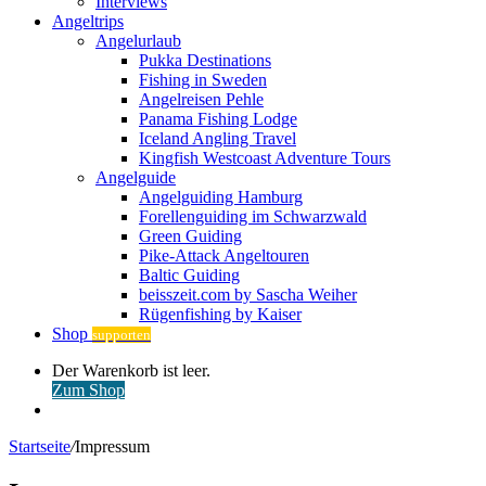
Interviews
Angeltrips
Angelurlaub
Pukka Destinations
Fishing in Sweden
Angelreisen Pehle
Panama Fishing Lodge
Iceland Angling Travel
Kingfish Westcoast Adventure Tours
Angelguide
Angelguiding Hamburg
Forellenguiding im Schwarzwald
Green Guiding
Pike-Attack Angeltouren
Baltic Guiding
beisszeit.com by Sascha Weiher
Rügenfishing by Kaiser
Shop
supporten
Warenkorb
Der Warenkorb ist leer.
ansehen
Zum Shop
Anmelden
Startseite
/
Impressum