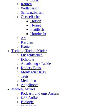
Rapfen
Wolfsbarsch
Schwarzbarsch
Ostseefische
Dorsch
Hering
Plattfisch
Hornhecht
Aal
Karpfen
Exoten
Technik, Tackle, Köder
Fliegenfischen
Echolote
Ausrüstung / Tackle
Köder / Baits
Montagen / Rigs
Tests
Methoden
Angelboote
Medien, Artikel
Podcast rund ums Angeln
Artikel
DAF
Biologie