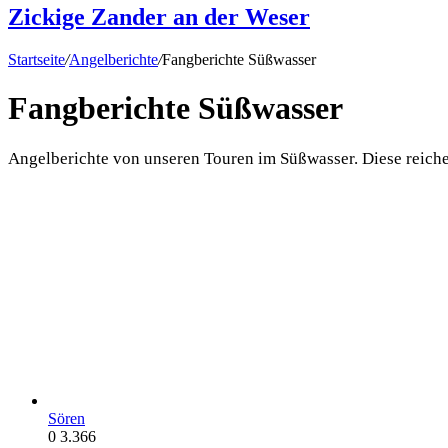
Zickige Zander an der Weser
Startseite
/
Angelberichte
/
Fangberichte Süßwasser
Fangberichte Süßwasser
Angel­be­rich­te von unse­ren Tou­ren im Süß­was­ser. Die­se rei­
Sören
0
3.366