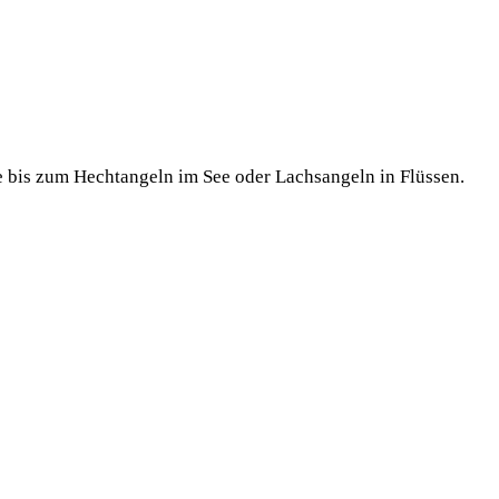
be bis zum Hecht­an­geln im See oder Lach­s­an­geln in Flüssen.