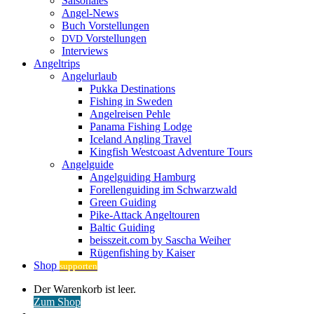
Saisonales
Angel-News
Buch Vorstellungen
Vorstellungen
DVD
Interviews
Angeltrips
Angelurlaub
Pukka Destinations
Fishing in Sweden
Angelreisen Pehle
Panama Fishing Lodge
Iceland Angling Travel
Kingfish Westcoast Adventure Tours
Angelguide
Angelguiding Hamburg
Forellenguiding im Schwarzwald
Green Guiding
Pike-Attack Angeltouren
Baltic Guiding
beisszeit.com by Sascha Weiher
Rügenfishing by Kaiser
Shop
supporten
Warenkorb
Der Warenkorb ist leer.
ansehen
Zum Shop
Anmelden