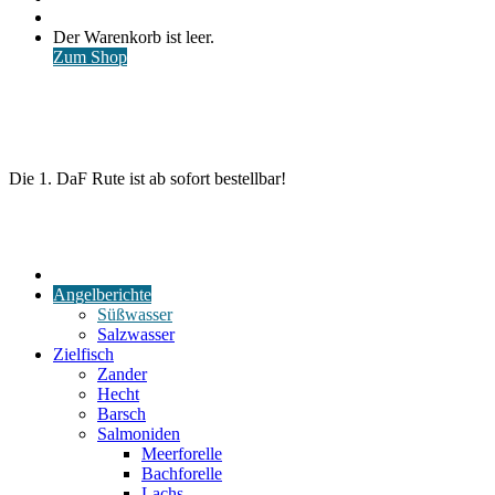
nach
Anmelden
Warenkorb
Der Warenkorb ist leer.
ansehen
Zum Shop
Die 1. DaF Rute ist ab sofort bestellbar!
Start
Angelberichte
Süßwasser
Salzwasser
Zielfisch
Zander
Hecht
Barsch
Salmoniden
Meerforelle
Bachforelle
Lachs