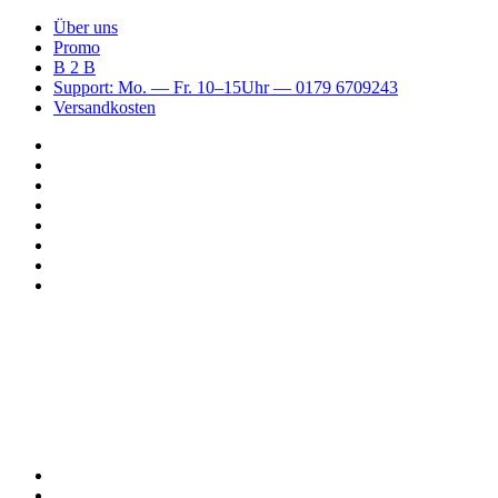
Über uns
Promo
B 2 B
Support: Mo. — Fr. 10–15Uhr — 0179 6709243
Versandkosten
Suchen
nach
WhatsApp
TikTok
Spotify
Instagram
YouTube
Pinterest
Facebook
Menü
Suchen