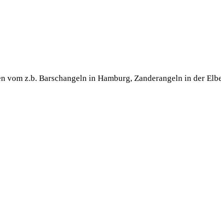
chen vom z.b. Barsch­an­geln in Ham­burg, Zan­der­an­geln in der El