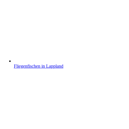
Fliegenfischen in Lappland
wird unterstützt von:
DAF