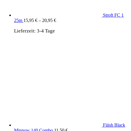
Stroft FC 1
25m
15,95
€
–
20,95
€
Lieferzeit:
3-4 Tage
Fiiish Black
Minnow 140 Combo
11,50
€