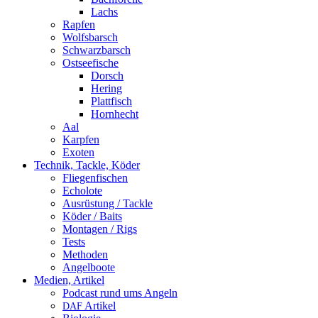
Lachs
Rapfen
Wolfsbarsch
Schwarzbarsch
Ostseefische
Dorsch
Hering
Plattfisch
Hornhecht
Aal
Karpfen
Exoten
Technik, Tackle, Köder
Fliegenfischen
Echolote
Ausrüstung / Tackle
Köder / Baits
Montagen / Rigs
Tests
Methoden
Angelboote
Medien, Artikel
Podcast rund ums Angeln
Artikel
DAF