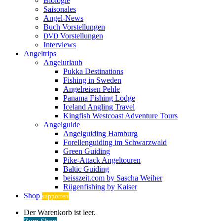
Biologie
Saisonales
Angel-News
Buch Vorstellungen
Vorstellungen
DVD
Interviews
Angeltrips
Angelurlaub
Pukka Destinations
Fishing in Sweden
Angelreisen Pehle
Panama Fishing Lodge
Iceland Angling Travel
Kingfish Westcoast Adventure Tours
Angelguide
Angelguiding Hamburg
Forellenguiding im Schwarzwald
Green Guiding
Pike-Attack Angeltouren
Baltic Guiding
beisszeit.com by Sascha Weiher
Rügenfishing by Kaiser
Shop
supporten
Warenkorb
Der Warenkorb ist leer.
ansehen