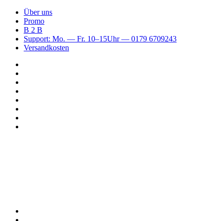
Über uns
Promo
B 2 B
Support: Mo. — Fr. 10–15Uhr — 0179 6709243
Versandkosten
Suchen
nach
WhatsApp
TikTok
Spotify
Instagram
YouTube
Pinterest
Facebook
Menü
Suchen