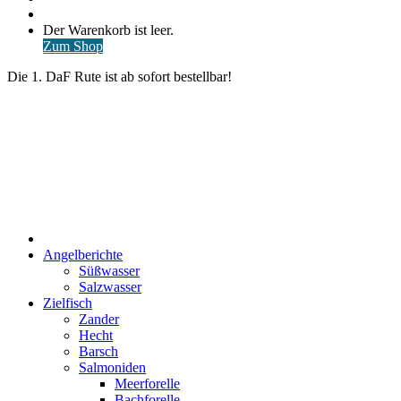
nach
Anmelden
Warenkorb
Der Warenkorb ist leer.
ansehen
Zum Shop
Die 1. DaF Rute ist ab sofort bestellbar!
Start
Angelberichte
Süßwasser
Salzwasser
Zielfisch
Zander
Hecht
Barsch
Salmoniden
Meerforelle
Bachforelle