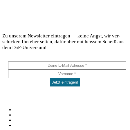
DaF Newsletter
Zu unse­rem News­let­ter ein­tra­gen — kei­ne Angst, wir ver­
schi­cken Ihn eher sel­ten, dafür aber mit heis­sem Scheiß aus
dem DaF-Universum!
Social
Facebook
Pinterest
YouTube
Instagram