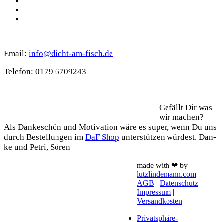
Spotify
TikTok
WhatsApp
Kontakt
Email:
info@dicht-am-fisch.de
Tele­fon: 0179 6709243
Support
Gefällt Dir was
wir machen?
Als Dan­ke­schön und Moti­va­ti­on wäre es super, wenn Du uns
durch Bestel­lun­gen im
DaF Shop
unter­stüt­zen wür­dest. Dan­
ke und Petri, Sören
made with ❤ by
lutzlindemann.com
AGB
|
Datenschutz
|
Impressum
|
Versandkosten
Privatsphäre-