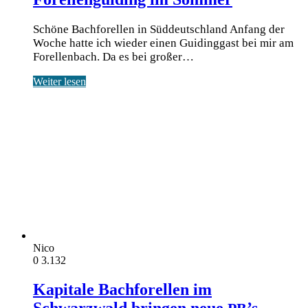
Schöne Bachforellen in Süddeutschland Anfang der
Woche hat­te ich wie­der einen Gui­ding­gast bei mir am
Forel­len­bach. Da es bei gro­ßer…
Weiter lesen
Nico
0
3.132
Kapitale Bachforellen im