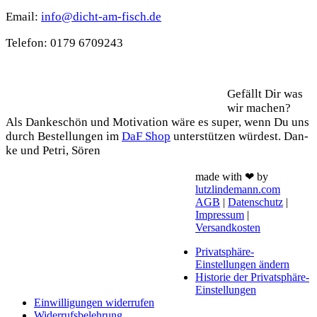
Email:
info@dicht-am-fisch.de
Tele­fon: 0179 6709243
Support
Gefällt Dir was
wir machen?
Als Dan­ke­schön und Moti­va­ti­on wäre es super, wenn Du uns
durch Bestel­lun­gen im
DaF Shop
unter­stüt­zen wür­dest. Dan­
ke und Petri, Sören
made with ❤ by
lutzlindemann.com
AGB
|
Datenschutz
|
Impressum
|
Versandkosten
Privatsphäre-
Einstellungen ändern
Historie der Privatsphäre-
Einstellungen
Einwilligungen widerrufen
Widerrufsbelehrung