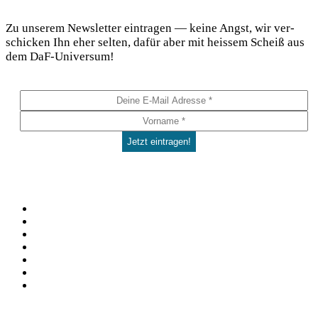
DaF Newsletter
Zu unse­rem News­let­ter ein­tra­gen — kei­ne Angst, wir ver­
schi­cken Ihn eher sel­ten, dafür aber mit heis­sem Scheiß aus
dem DaF-Universum!
Social
Facebook
Pinterest
YouTube
Instagram
Spotify
TikTok
WhatsApp
Kontakt