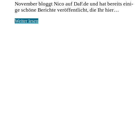
Novem­ber bloggt Nico auf DaF.de und hat bereits eini­
ge schö­ne Berich­te ver­öf­fent­licht, die Ihr hier…
Weiter lesen