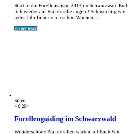
Start in die Forellensaison 2013 im Schwarzwald End­
lich wie­der auf Bach­fo­rel­le angeln! Sehn­süch­tig wie
jedes Jahr fie­ber­te ich schon Wochen…
Weiter lesen
Sören
4
6.294
Forellenguiding im Schwarzwald
Wunderschöne Bachforellen warten auf Euch Seit