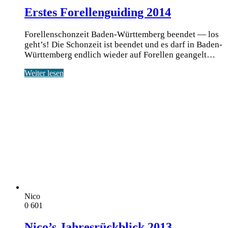
Erstes Forellenguiding 2014
Forellenschonzeit Baden-Württemberg beendet — los
geht’s! Die Schon­zeit ist been­det und es darf in Baden-
Würt­tem­berg end­lich wie­der auf Forel­len gean­gelt…
Weiter lesen
Nico
0
601
Nico’s Jahresrückblick 2013