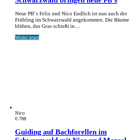
Schwarzwald bringen neue
’s
PB
Neue PB´s Felix und Nico End­lich ist nun auch der
Früh­ling im Schwarz­wald ange­kom­men. Die Bäu­me
blü­hen, das Gras schießt in…
Weiter lesen
Nico
0
788
Guiding auf Bachforellen im