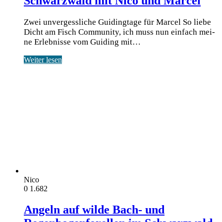
Schwarzwald mit Nico und Marcel
Zwei unvergessliche Guidingtage für Marcel So lie­be
Dicht am Fisch Com­mu­ni­ty, ich muss nun ein­fach mei­
ne Erleb­nis­se vom Gui­ding mit…
Weiter lesen
Nico
0
1.682
Angeln auf wilde Bach- und