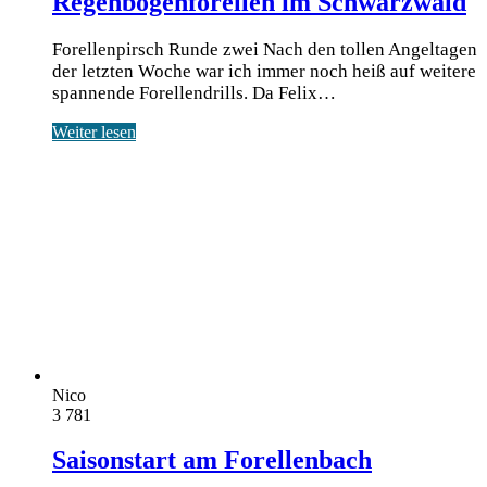
Regenbogenforellen im Schwarzwald
Forellenpirsch Runde zwei Nach den tol­len Angel­ta­gen
der letz­ten Woche war ich immer noch heiß auf wei­te­re
span­nen­de Forel­len­drills. Da Felix…
Weiter lesen
Nico
3
781
Saisonstart am Forellenbach