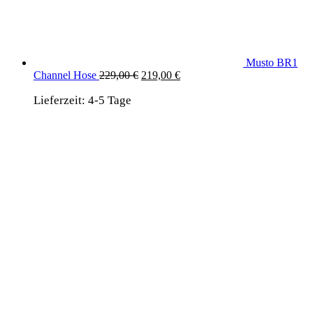
Musto BR1
Ursprünglicher
Aktueller
Channel Hose
229,00
€
219,00
€
Preis
Preis
Lieferzeit:
4-5 Tage
war:
ist:
229,00 €
219,00 €.
wird unterstützt von:
DAF