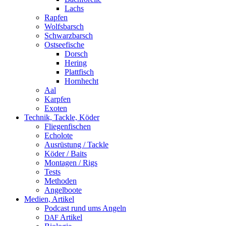
Lachs
Rapfen
Wolfsbarsch
Schwarzbarsch
Ostseefische
Dorsch
Hering
Plattfisch
Hornhecht
Aal
Karpfen
Exoten
Technik, Tackle, Köder
Fliegenfischen
Echolote
Ausrüstung / Tackle
Köder / Baits
Montagen / Rigs
Tests
Methoden
Angelboote
Medien, Artikel
Podcast rund ums Angeln
Artikel
DAF