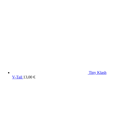
Tiny Klash
V-Tail
13,00
€