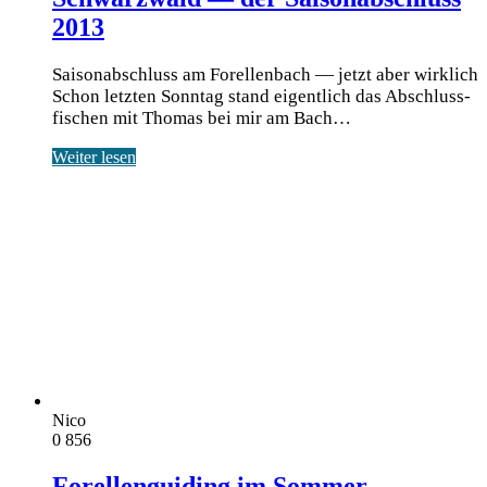
2013
Saisonabschluss am Forellenbach — jetzt aber wirklich
Schon letz­ten Sonn­tag stand eigent­lich das Abschluss­
fi­schen mit Tho­mas bei mir am Bach…
Weiter lesen
Nico
0
856
Forellenguiding im Sommer