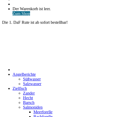
nach
Anmelden
Warenkorb
Der Warenkorb ist leer.
ansehen
Zum Shop
Die 1. DaF Rute ist ab sofort bestellbar!
Start
Angelberichte
Süßwasser
Salzwasser
Zielfisch
Zander
Hecht
Barsch
Salmoniden
Meerforelle
Bachforelle