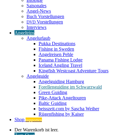
Biologie
Saisonales
Angel-News
Buch Vorstellungen
Vorstellungen
DVD
Interviews
Angeltrips
Angelurlaub
Pukka Destinations
Fishing in Sweden
Angelreisen Pehle
Panama Fishing Lodge
Iceland Angling Travel
Kingfish Westcoast Adventure Tours
Angelguide
Angelguiding Hamburg
Forellenguiding im Schwarzwald
Green Guiding
Pike-Attack Angeltouren
Baltic Guiding
beisszeit.com by Sascha Weiher
Rügenfishing by Kaiser
Shop
supporten
Warenkorb
Der Warenkorb ist leer.
ansehen