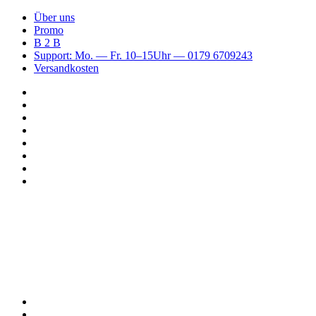
Über uns
Promo
B 2 B
Support: Mo. — Fr. 10–15Uhr — 0179 6709243
Versandkosten
Suchen
nach
WhatsApp
TikTok
Spotify
Instagram
YouTube
Pinterest
Facebook
Menü
Suchen