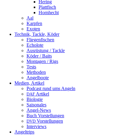
Hering
Plattfisch
Hornhecht
Aal
Karpfen
Exoten
Technik, Tackle, Köder
Fliegenfischen
Echolote
Ausrüstung / Tackle
Köder / Baits
Montagen / Rigs
Tests
Methoden
Angelboote
Medien, Artikel
Podcast rund ums Angeln
Artikel
DAF
Biologie
Saisonales
Angel-News
Buch Vorstellungen
Vorstellungen
DVD
Interviews
Angeltrips