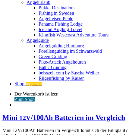
Angelurlaub
Pukka Destinations
Fishing in Sweden
Angelreisen Pehle
Panama Fishing Lodge
Iceland Angling Travel
Kingfish Westcoast Adventure Tours
Angelguide
Angelguiding Hamburg
Forellenguiding im Schwarzwald
Green Guiding
Pike-Attack Angeltouren
Baltic Guiding
beisszeit.com by Sascha Weiher
Rügenfishing by Kaiser
Shop
supporten
Warenkorb
Der Warenkorb ist leer.
ansehen
Zum Shop
Anmelden
Mini
/100Ah Batterien im Vergleich
12V
Mini 12V/100Ah Batterien im Vergleich-lohnt sich der Billiglauf?