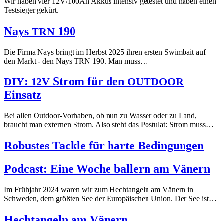
Wir haben vier 12V/100Ah Akkus intensiv getestet und haben einen
Testsieger gekürt.
Nays
190
TRN
Die Firma Nays bringt im Herbst 2025 ihren ersten Swimbait auf
den Markt - den Nays TRN 190. Man muss…
:
Strom für den
DIY
12V
OUTDOOR
Einsatz
Bei allen Outdoor-Vorhaben, ob nun zu Wasser oder zu Land,
braucht man externen Strom. Also steht das Postulat: Strom muss…
Robustes Tackle für harte Bedingungen
Podcast: Eine Woche ballern am Vänern
Im Frühjahr 2024 waren wir zum Hechtangeln am Vänern in
Schweden, dem größten See der Europäischen Union. Der See ist…
Hechtangeln am Vänern