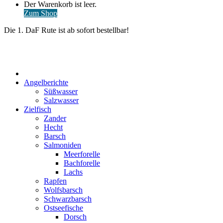
Warenkorb
Der Warenkorb ist leer.
ansehen
Zum Shop
Die 1. DaF Rute ist ab sofort bestellbar!
Start
Angelberichte
Süßwasser
Salzwasser
Zielfisch
Zander
Hecht
Barsch
Salmoniden
Meerforelle
Bachforelle
Lachs
Rapfen
Wolfsbarsch
Schwarzbarsch
Ostseefische
Dorsch