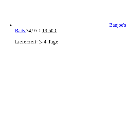
Banjoe's
Ursprünglicher
Aktueller
Baits
34,95
€
19,50
€
Preis
Preis
Lieferzeit:
3-4 Tage
war:
ist:
34,95 €
19,50 €.