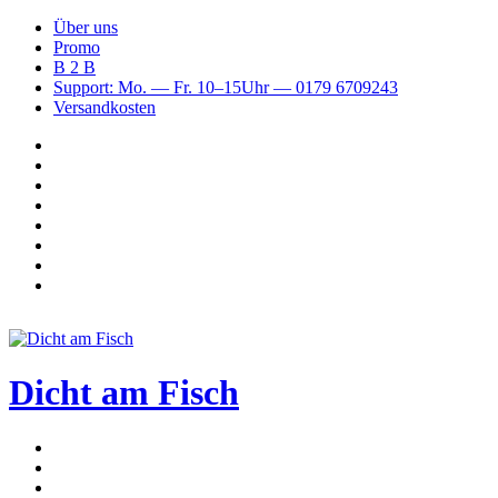
Über uns
Promo
B 2 B
Support: Mo. — Fr. 10–15Uhr — 0179 6709243
Versandkosten
Suchen
nach
WhatsApp
TikTok
Spotify
Instagram
YouTube
Pinterest
Facebook
Dicht am Fisch
Menü
Suchen
nach
Anmelden