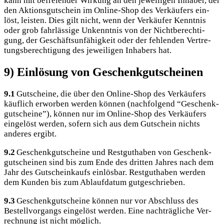
kann mit befrei­en­der Wir­kung an den jewei­li­gen Inha­ber, der
den Akti­ons­gut­schein im Online-Shop des Ver­käu­fers ein­
löst, leis­ten. Dies gilt nicht, wenn der Ver­käu­fer Kennt­nis
oder grob fahr­läs­si­ge Unkennt­nis von der Nicht­be­rech­ti­
gung, der Geschäfts­un­fä­hig­keit oder der feh­len­den Ver­tre­
tungs­be­rech­ti­gung des jewei­li­gen Inha­bers hat.
9) Einlösung von Geschenkgutscheinen
9.1
Gut­schei­ne, die über den Online-Shop des Ver­käu­fers
käuf­lich erwor­ben wer­den kön­nen (nach­fol­gend “Geschenk­
gut­schei­ne”), kön­nen nur im Online-Shop des Ver­käu­fers
ein­ge­löst wer­den, sofern sich aus dem Gut­schein nichts
ande­res ergibt.
9.2
Geschenk­gut­schei­ne und Rest­gut­ha­ben von Geschenk­
gut­schei­nen sind bis zum Ende des drit­ten Jah­res nach dem
Jahr des Gut­schein­kaufs ein­lös­bar. Rest­gut­ha­ben wer­den
dem Kun­den bis zum Ablauf­da­tum gutgeschrieben.
9.3
Geschenk­gut­schei­ne kön­nen nur vor Abschluss des
Bestell­vor­gangs ein­ge­löst wer­den. Eine nach­träg­li­che Ver­
rech­nung ist nicht möglich.