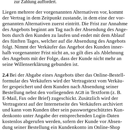
zur Zah­lung auffordert.
Lie­gen meh­re­re der vor­ge­nann­ten Alter­na­ti­ven vor, kommt
der Ver­trag in dem Zeit­punkt zustan­de, in dem eine der vor­
ge­nann­ten Alter­na­ti­ven zuerst ein­tritt. Die Frist zur Annah­me
des Ange­bots beginnt am Tag nach der Absen­dung des Ange­
bots durch den Kun­den zu lau­fen und endet mit dem Ablauf
des fünf­ten Tages, wel­cher auf die Absen­dung des Ange­bots
folgt. Nimmt der Ver­käu­fer das Ange­bot des Kun­den inner­
halb vor­ge­nann­ter Frist nicht an, so gilt dies als Ableh­nung
des Ange­bots mit der Fol­ge, dass der Kun­de nicht mehr an
sei­ne Wil­lens­er­klä­rung gebun­den ist.
2.4
Bei der Abga­be eines Ange­bots über das Online-Bestell­
for­mu­lar des Ver­käu­fers wird der Ver­trags­text vom Ver­käu­
fer gespei­chert und dem Kun­den nach Absen­dung sei­ner
Bestel­lung nebst den vor­lie­gen­den
in Text­form (z. B.
AGB
E‑Mail, Fax oder Brief) zuge­schickt. Zusätz­lich wird der
Ver­trags­text auf der Inter­net­sei­te des Ver­käu­fers archi­viert
und kann vom Kun­den über sein pass­wort­ge­schütz­tes Kun­
den­kon­to unter Anga­be der ent­spre­chen­den Log­in-Daten
kos­ten­los abge­ru­fen wer­den, sofern der Kun­de vor Absen­
dung sei­ner Bestel­lung ein Kun­den­kon­to im Online-Shop