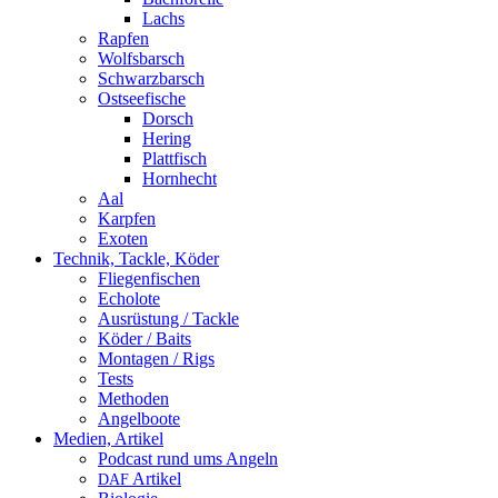
Lachs
Rapfen
Wolfsbarsch
Schwarzbarsch
Ostseefische
Dorsch
Hering
Plattfisch
Hornhecht
Aal
Karpfen
Exoten
Technik, Tackle, Köder
Fliegenfischen
Echolote
Ausrüstung / Tackle
Köder / Baits
Montagen / Rigs
Tests
Methoden
Angelboote
Medien, Artikel
Podcast rund ums Angeln
Artikel
DAF