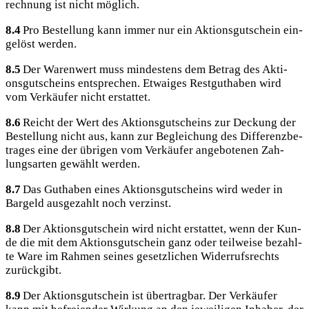
rech­nung ist nicht möglich.
8.4
Pro Bestel­lung kann immer nur ein Akti­ons­gut­schein ein­
ge­löst werden.
8.5
Der Waren­wert muss min­des­tens dem Betrag des Akti­
ons­gut­scheins ent­spre­chen. Etwa­iges Rest­gut­ha­ben wird
vom Ver­käu­fer nicht erstattet.
8.6
Reicht der Wert des Akti­ons­gut­scheins zur Deckung der
Bestel­lung nicht aus, kann zur Beglei­chung des Dif­fe­renz­be­
tra­ges eine der übri­gen vom Ver­käu­fer ange­bo­te­nen Zah­
lungs­ar­ten gewählt werden.
8.7
Das Gut­ha­ben eines Akti­ons­gut­scheins wird weder in
Bar­geld aus­ge­zahlt noch verzinst.
8.8
Der Akti­ons­gut­schein wird nicht erstat­tet, wenn der Kun­
de die mit dem Akti­ons­gut­schein ganz oder teil­wei­se bezahl­
te Ware im Rah­men sei­nes gesetz­li­chen Wider­rufs­rechts
zurückgibt.
8.9
Der Akti­ons­gut­schein ist über­trag­bar. Der Ver­käu­fer