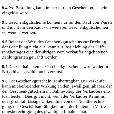
9.4
Pro Bestel­lung kann immer nur ein Geschenk­gut­schein
ein­ge­löst werden.
9.5
Geschenk­gut­schei­ne kön­nen nur für den Kauf von Waren
und nicht für den Kauf von wei­te­ren Geschenk­gut­schei­nen
ver­wen­det werden.
9.6
Reicht der Wert des Geschenk­gut­scheins zur Deckung
der Bestel­lung nicht aus, kann zur Beglei­chung des Dif­fe­
renz­be­tra­ges eine der übri­gen vom Ver­käu­fer ange­bo­te­nen
Zah­lungs­ar­ten gewählt werden.
9.7
Das Gut­ha­ben eines Geschenk­gut­scheins wird weder in
Bar­geld aus­ge­zahlt noch verzinst.
9.8
Der Geschenk­gut­schein ist über­trag­bar. Der Ver­käu­fer
kann mit befrei­en­der Wir­kung an den jewei­li­gen Inha­ber, der
den Geschenk­gut­schein im Online-Shop des Ver­käu­fers ein­
löst, leis­ten. Dies gilt nicht, wenn der Ver­käu­fer Kennt­nis
oder grob fahr­läs­si­ge Unkennt­nis von der Nicht­be­rech­ti­
gung, der Geschäfts­un­fä­hig­keit oder der feh­len­den Ver­tre­
tungs­be­rech­ti­gung des jewei­li­gen Inha­bers hat.