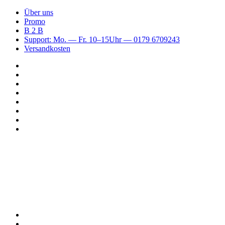
Über uns
Promo
B 2 B
Support: Mo. — Fr. 10–15Uhr — 0179 6709243
Versandkosten
Suchen
nach
WhatsApp
TikTok
Spotify
Instagram
YouTube
Pinterest
Facebook
Menü
Suchen