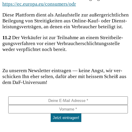
https://ec.europa.eu/consumers/odr
Die­se Platt­form dient als Anlauf­stel­le zur außer­ge­richt­li­chen
Bei­le­gung von Strei­tig­kei­ten aus Online-Kauf- oder Dienst­
leis­tungs­ver­trä­gen, an denen ein Ver­brau­cher betei­ligt ist.
11.2
Der Ver­käu­fer ist zur Teil­nah­me an einem Streit­bei­le­
gungs­ver­fah­ren vor einer Ver­brau­cher­schlich­tungs­stel­le
weder ver­pflich­tet noch bereit.
DaF Newsletter
Zu unse­rem News­let­ter ein­tra­gen — kei­ne Angst, wir ver­
schi­cken Ihn eher sel­ten, dafür aber mit heis­sem Scheiß aus
dem DaF-Universum!