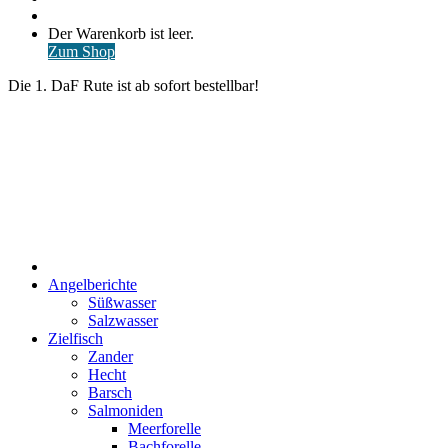
nach
Anmelden
Warenkorb
Der Warenkorb ist leer.
ansehen
Zum Shop
Die 1. DaF Rute ist ab sofort bestellbar!
Start
Angelberichte
Süßwasser
Salzwasser
Zielfisch
Zander
Hecht
Barsch
Salmoniden
Meerforelle
Bachforelle