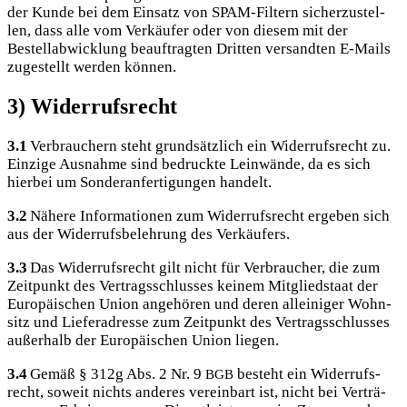
der Kun­de bei dem Ein­satz von SPAM-Fil­tern sicher­zu­stel­
len, dass alle vom Ver­käu­fer oder von die­sem mit der
Bestell­ab­wick­lung beauf­trag­ten Drit­ten ver­sand­ten E‑Mails
zuge­stellt wer­den können.
3) Widerrufsrecht
3.1
Ver­brau­chern steht grund­sätz­lich ein Wider­rufs­recht zu.
Ein­zi­ge Aus­nah­me sind bedruck­te Lein­wän­de, da es sich
hier­bei um Son­der­an­fer­ti­gun­gen handelt.
3.2
Nähe­re Infor­ma­tio­nen zum Wider­rufs­recht erge­ben sich
aus der Wider­rufs­be­leh­rung des Verkäufers.
3.3
Das Wider­rufs­recht gilt nicht für Ver­brau­cher, die zum
Zeit­punkt des Ver­trags­schlus­ses kei­nem Mit­glied­staat der
Euro­päi­schen Uni­on ange­hö­ren und deren allei­ni­ger Wohn­
sitz und Lie­fer­adres­se zum Zeit­punkt des Ver­trags­schlus­ses
außer­halb der Euro­päi­schen Uni­on liegen.
3.4
Gemäß § 312g Abs. 2 Nr. 9
besteht ein Wider­rufs­
BGB
recht, soweit nichts ande­res ver­ein­bart ist, nicht bei Ver­trä­