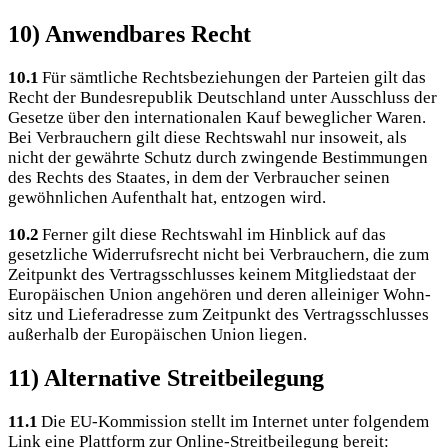
10) Anwendbares Recht
10.1
Für sämt­li­che Rechts­be­zie­hun­gen der Par­tei­en gilt das
Recht der Bun­des­re­pu­blik Deutsch­land unter Aus­schluss der
Geset­ze über den inter­na­tio­na­len Kauf beweg­li­cher Waren.
Bei Ver­brau­chern gilt die­se Rechts­wahl nur inso­weit, als
nicht der gewähr­te Schutz durch zwin­gen­de Bestim­mun­gen
des Rechts des Staa­tes, in dem der Ver­brau­cher sei­nen
gewöhn­li­chen Auf­ent­halt hat, ent­zo­gen wird.
10.2
Fer­ner gilt die­se Rechts­wahl im Hin­blick auf das
gesetz­li­che Wider­rufs­recht nicht bei Ver­brau­chern, die zum
Zeit­punkt des Ver­trags­schlus­ses kei­nem Mit­glied­staat der
Euro­päi­schen Uni­on ange­hö­ren und deren allei­ni­ger Wohn­
sitz und Lie­fer­adres­se zum Zeit­punkt des Ver­trags­schlus­ses
außer­halb der Euro­päi­schen Uni­on liegen.
11) Alternative Streitbeilegung
11.1
Die EU-Kom­mis­si­on stellt im Inter­net unter fol­gen­dem
Link eine Platt­form zur Online-Streit­bei­le­gung bereit: