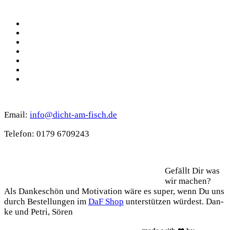
Social
Facebook
Pinterest
YouTube
Instagram
Spotify
TikTok
WhatsApp
Kontakt
Email:
info@dicht-am-fisch.de
Tele­fon: 0179 6709243
Support
Gefällt Dir was
wir machen?
Als Dan­ke­schön und Moti­va­ti­on wäre es super, wenn Du uns
durch Bestel­lun­gen im
DaF Shop
unter­stüt­zen wür­dest. Dan­
ke und Petri, Sören