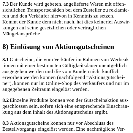
7.3
Der Kun­de wird gebe­ten, ange­lie­fer­te Waren mit offen­
sicht­li­chen Trans­port­schä­den bei dem Zustel­ler zu rekla­mie­
ren und den Ver­käu­fer hier­von in Kennt­nis zu set­zen.
Kommt der Kun­de dem nicht nach, hat dies kei­ner­lei Aus­wir­
kun­gen auf sei­ne gesetz­li­chen oder ver­trag­li­chen
Mängelansprüche.
8) Einlösung von Aktionsgutscheinen
8.1
Gut­schei­ne, die vom Ver­käu­fer im Rah­men von Wer­be­ak­
tio­nen mit einer bestimm­ten Gül­tig­keits­dau­er unent­gelt­lich
aus­ge­ge­ben wer­den und die vom Kun­den nicht käuf­lich
erwor­ben wer­den kön­nen (nach­fol­gend “Akti­ons­gut­schei­
ne”), kön­nen nur im Online-Shop des Ver­käu­fers und nur im
ange­ge­be­nen Zeit­raum ein­ge­löst werden.
8.2
Ein­zel­ne Pro­duk­te kön­nen von der Gut­schein­ak­ti­on aus­
ge­schlos­sen sein, sofern sich eine ent­spre­chen­de Ein­schrän­
kung aus dem Inhalt des Akti­ons­gut­scheins ergibt.
8.3
Akti­ons­gut­schei­ne kön­nen nur vor Abschluss des
Bestell­vor­gangs ein­ge­löst wer­den. Eine nach­träg­li­che Ver­