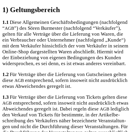
1) Geltungsbereich
1.1
Die­se All­ge­mei­nen Geschäfts­be­din­gun­gen (nach­fol­gend
“
”) des Sören Bur­mes­ter (nach­fol­gend “Ver­käu­fer”),
AGB
gel­ten für alle Ver­trä­ge über die Lie­fe­rung von Waren, die
ein Ver­brau­cher oder Unter­neh­mer (nach­fol­gend „Kun­de“)
mit dem Ver­käu­fer hin­sicht­lich der vom Ver­käu­fer in sei­nem
Online-Shop dar­ge­stell­ten Waren abschließt. Hier­mit wird
der Ein­be­zie­hung von eige­nen Bedin­gun­gen des Kun­den
wider­spro­chen, es sei denn, es ist etwas ande­res vereinbart.
1.2
Für Ver­trä­ge über die Lie­fe­rung von Gut­schei­nen gel­ten
die­se
ent­spre­chend, sofern inso­weit nicht aus­drück­lich
AGB
etwas Abwei­chen­des gere­gelt ist.
1.3
Für Ver­trä­ge über die Lie­fe­rung von Tickets gel­ten die­se
ent­spre­chend, sofern inso­weit nicht aus­drück­lich etwas
AGB
Abwei­chen­des gere­gelt ist. Dabei regeln die­se
ledig­lich
AGB
den Ver­kauf von Tickets für bestimm­te, in der Arti­kel­be­
schrei­bung des Ver­käu­fers näher bezeich­ne­te Ver­an­stal­tun­
gen und nicht die Durch­füh­rung die­ser Ver­an­stal­tun­gen. Für