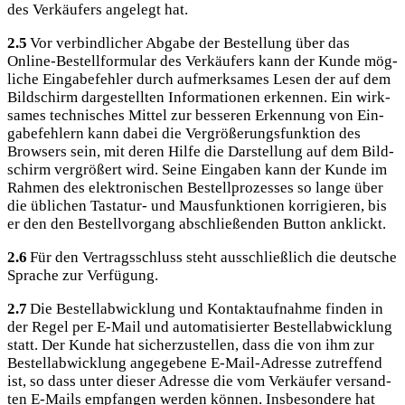
des Ver­käu­fers ange­legt hat.
2.5
Vor ver­bind­li­cher Abga­be der Bestel­lung über das
Online-Bestell­for­mu­lar des Ver­käu­fers kann der Kun­de mög­
li­che Ein­ga­be­feh­ler durch auf­merk­sa­mes Lesen der auf dem
Bild­schirm dar­ge­stell­ten Infor­ma­tio­nen erken­nen. Ein wirk­
sa­mes tech­ni­sches Mit­tel zur bes­se­ren Erken­nung von Ein­
ga­be­feh­lern kann dabei die Ver­grö­ße­rungs­funk­ti­on des
Brow­sers sein, mit deren Hil­fe die Dar­stel­lung auf dem Bild­
schirm ver­grö­ßert wird. Sei­ne Ein­ga­ben kann der Kun­de im
Rah­men des elek­tro­ni­schen Bestell­pro­zes­ses so lan­ge über
die übli­chen Tas­ta­tur- und Maus­funk­tio­nen kor­ri­gie­ren, bis
er den den Bestell­vor­gang abschlie­ßen­den But­ton anklickt.
2.6
Für den Ver­trags­schluss steht aus­schließ­lich die deut­sche
Spra­che zur Verfügung.
2.7
Die Bestell­ab­wick­lung und Kon­takt­auf­nah­me fin­den in
der Regel per E‑Mail und auto­ma­ti­sier­ter Bestell­ab­wick­lung
statt. Der Kun­de hat sicher­zu­stel­len, dass die von ihm zur
Bestell­ab­wick­lung ange­ge­be­ne E‑Mail-Adres­se zutref­fend
ist, so dass unter die­ser Adres­se die vom Ver­käu­fer ver­sand­
ten E‑Mails emp­fan­gen wer­den kön­nen. Ins­be­son­de­re hat