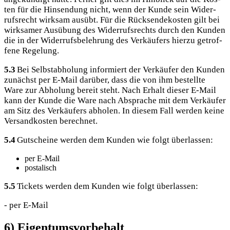
ten für die Hin­sen­dung nicht, wenn der Kun­de sein Wider­
rufs­recht wirk­sam aus­übt. Für die Rück­sen­de­kos­ten gilt bei
wirk­sa­mer Aus­übung des Wider­rufs­rechts durch den Kun­den
die in der Wider­rufs­be­leh­rung des Ver­käu­fers hier­zu getrof­
fe­ne Regelung.
5.3
Bei Selbst­ab­ho­lung infor­miert der Ver­käu­fer den Kun­den
zunächst per E‑Mail dar­über, dass die von ihm bestell­te
Ware zur Abho­lung bereit steht. Nach Erhalt die­ser E‑Mail
kann der Kun­de die Ware nach Abspra­che mit dem Ver­käu­fer
am Sitz des Ver­käu­fers abho­len. In die­sem Fall wer­den kei­ne
Ver­sand­kos­ten berechnet.
5.4
Gut­schei­ne wer­den dem Kun­den wie folgt überlassen:
per E‑Mail
pos­ta­lisch
5.5
Tickets wer­den dem Kun­den wie folgt überlassen:
- per E‑Mail
6) Eigentumsvorbehalt