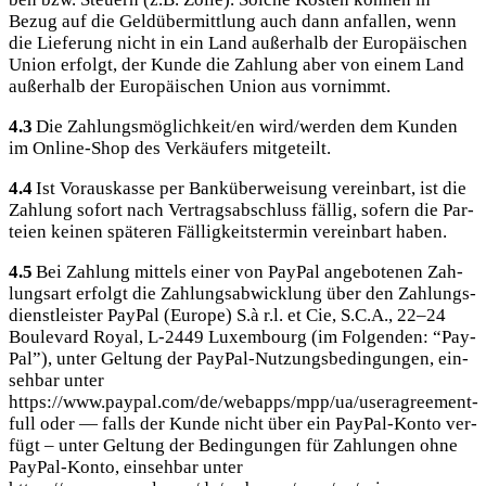
Bezug auf die Geld­über­mitt­lung auch dann anfal­len, wenn
die Lie­fe­rung nicht in ein Land außer­halb der Euro­päi­schen
Uni­on erfolgt, der Kun­de die Zah­lung aber von einem Land
außer­halb der Euro­päi­schen Uni­on aus vornimmt.
4.3
Die Zahlungsmöglichkeit/en wird/werden dem Kun­den
im Online-Shop des Ver­käu­fers mitgeteilt.
4.4
Ist Vor­aus­kas­se per Bank­über­wei­sung ver­ein­bart, ist die
Zah­lung sofort nach Ver­trags­ab­schluss fäl­lig, sofern die Par­
tei­en kei­nen spä­te­ren Fäl­lig­keits­ter­min ver­ein­bart haben.
4.5
Bei Zah­lung mit­tels einer von Pay­Pal ange­bo­te­nen Zah­
lungs­art erfolgt die Zah­lungs­ab­wick­lung über den Zah­lungs­
dienst­leis­ter Pay­Pal (Euro­pe) S.à r.l. et Cie, S.C.A., 22–24
Bou­le­vard Roy­al, L‑2449 Luxem­bourg (im Fol­gen­den: “Pay­
Pal”), unter Gel­tung der Pay­Pal-Nut­zungs­be­din­gun­gen, ein­
seh­bar unter
https://www.paypal.com/de/webapps/mpp/ua/useragreement-
full oder — falls der Kun­de nicht über ein Pay­Pal-Kon­to ver­
fügt – unter Gel­tung der Bedin­gun­gen für Zah­lun­gen ohne
Pay­Pal-Kon­to, ein­seh­bar unter