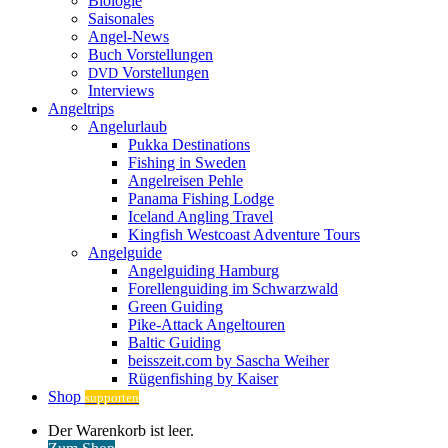
Biologie
Saisonales
Angel-News
Buch Vorstellungen
Vorstellungen
DVD
Interviews
Angeltrips
Angelurlaub
Pukka Destinations
Fishing in Sweden
Angelreisen Pehle
Panama Fishing Lodge
Iceland Angling Travel
Kingfish Westcoast Adventure Tours
Angelguide
Angelguiding Hamburg
Forellenguiding im Schwarzwald
Green Guiding
Pike-Attack Angeltouren
Baltic Guiding
beisszeit.com by Sascha Weiher
Rügenfishing by Kaiser
Shop
supporten
Warenkorb
Der Warenkorb ist leer.
ansehen