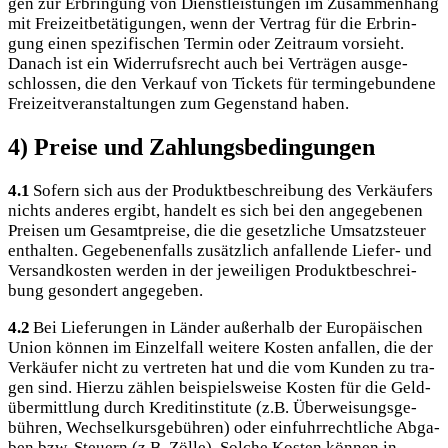
gen zur Erbrin­gung von Dienst­leis­tun­gen im Zusam­men­hang
mit Frei­zeit­be­tä­ti­gun­gen, wenn der Ver­trag für die Erbrin­
gung einen spe­zi­fi­schen Ter­min oder Zeit­raum vor­sieht.
Danach ist ein Wider­rufs­recht auch bei Ver­trä­gen aus­ge­
schlos­sen, die den Ver­kauf von Tickets für ter­min­ge­bun­de­ne
Frei­zeit­ver­an­stal­tun­gen zum Gegen­stand haben.
4) Preise und Zahlungsbedingungen
4.1
Sofern sich aus der Pro­dukt­be­schrei­bung des Ver­käu­fers
nichts ande­res ergibt, han­delt es sich bei den ange­ge­be­nen
Prei­sen um Gesamt­prei­se, die die gesetz­li­che Umsatz­steu­er
ent­hal­ten. Gege­be­nen­falls zusätz­lich anfal­len­de Lie­fer- und
Ver­sand­kos­ten wer­den in der jewei­li­gen Pro­dukt­be­schrei­
bung geson­dert angegeben.
4.2
Bei Lie­fe­run­gen in Län­der außer­halb der Euro­päi­schen
Uni­on kön­nen im Ein­zel­fall wei­te­re Kos­ten anfal­len, die der
Ver­käu­fer nicht zu ver­tre­ten hat und die vom Kun­den zu tra­
gen sind. Hier­zu zäh­len bei­spiels­wei­se Kos­ten für die Geld­
über­mitt­lung durch Kre­dit­in­sti­tu­te (z.B. Über­wei­sungs­ge­
büh­ren, Wech­sel­kurs­ge­büh­ren) oder ein­fuhr­recht­li­che Abga­
ben bzw. Steu­ern (z.B. Zöl­le). Sol­che Kos­ten kön­nen in