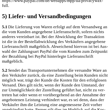
https://www.paypal.com/de/webapps/mpp/ua/privacywax-
full.
5) Liefer- und Versandbedingungen
5.1
Die Lie­fe­rung von Waren erfolgt auf dem Ver­sand­weg an
die vom Kun­den ange­ge­be­ne Lie­fer­an­schrift, sofern nichts
ande­res ver­ein­bart ist. Bei der Abwick­lung der Trans­ak­ti­on
ist die in der Bestell­ab­wick­lung des Ver­käu­fers ange­ge­be­ne
Lie­fer­an­schrift maß­geb­lich. Abwei­chend hier­von ist bei Aus­
wahl der Zah­lungs­art Pay­Pal die vom Kun­den zum Zeit­punkt
der Bezah­lung bei Pay­Pal hin­ter­leg­te Lie­fer­an­schrift
maßgeblich.
5.2
Sen­det das Trans­port­un­ter­neh­men die ver­sand­te Ware an
den Ver­käu­fer zurück, da eine Zustel­lung beim Kun­den nicht
mög­lich war, trägt der Kun­de die Kos­ten für den erfolg­lo­sen
Ver­sand. Dies gilt nicht, wenn der Kun­de den Umstand, der
zur Unmög­lich­keit der Zustel­lung geführt hat, nicht zu ver­
tre­ten hat oder wenn er vor­über­ge­hend an der Annah­me der
ange­bo­te­nen Leis­tung ver­hin­dert war, es sei denn, dass der
Ver­käu­fer ihm die Leis­tung eine ange­mes­se­ne Zeit vor­her
ange­kün­digt hat­te. Fer­ner gilt dies im Hin­blick auf die Kos­