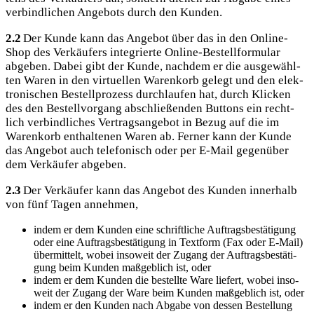
ver­bind­li­chen Ange­bots durch den Kunden.
2.2
Der Kun­de kann das Ange­bot über das in den Online-
Shop des Ver­käu­fers inte­grier­te Online-Bestell­for­mu­lar
abge­ben. Dabei gibt der Kun­de, nach­dem er die aus­ge­wähl­
ten Waren in den vir­tu­el­len Waren­korb gelegt und den elek­
tro­ni­schen Bestell­pro­zess durch­lau­fen hat, durch Kli­cken
des den Bestell­vor­gang abschlie­ßen­den But­tons ein recht­
lich ver­bind­li­ches Ver­trags­an­ge­bot in Bezug auf die im
Waren­korb ent­hal­te­nen Waren ab. Fer­ner kann der Kun­de
das Ange­bot auch tele­fo­nisch oder per E‑Mail gegen­über
dem Ver­käu­fer abgeben.
2.3
Der Ver­käu­fer kann das Ange­bot des Kun­den inner­halb
von fünf Tagen annehmen,
indem er dem Kun­den eine schrift­li­che Auf­trags­be­stä­ti­gung
oder eine Auf­trags­be­stä­ti­gung in Text­form (Fax oder E‑Mail)
über­mit­telt, wobei inso­weit der Zugang der Auf­trags­be­stä­ti­
gung beim Kun­den maß­geb­lich ist, oder
indem er dem Kun­den die bestell­te Ware lie­fert, wobei inso­
weit der Zugang der Ware beim Kun­den maß­geb­lich ist, oder
indem er den Kun­den nach Abga­be von des­sen Bestel­lung