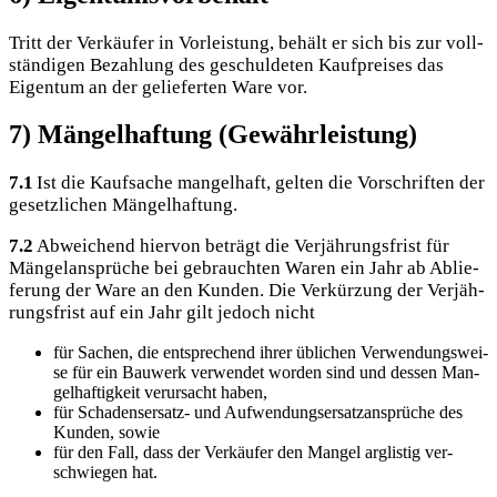
Tritt der Ver­käu­fer in Vor­leis­tung, behält er sich bis zur voll­
stän­di­gen Bezah­lung des geschul­de­ten Kauf­prei­ses das
Eigen­tum an der gelie­fer­ten Ware vor.
7) Mängelhaftung (Gewährleistung)
7.1
Ist die Kauf­sa­che man­gel­haft, gel­ten die Vor­schrif­ten der
gesetz­li­chen Mängelhaftung.
7.2
Abwei­chend hier­von beträgt die Ver­jäh­rungs­frist für
Män­gel­an­sprü­che bei gebrauch­ten Waren ein Jahr ab Ablie­
fe­rung der Ware an den Kun­den. Die Ver­kür­zung der Ver­jäh­
rungs­frist auf ein Jahr gilt jedoch nicht
für Sachen, die ent­spre­chend ihrer übli­chen Ver­wen­dungs­wei­
se für ein Bau­werk ver­wen­det wor­den sind und des­sen Man­
gel­haf­tig­keit ver­ur­sacht haben,
für Scha­dens­er­satz- und Auf­wen­dungs­er­satz­an­sprü­che des
Kun­den, sowie
für den Fall, dass der Ver­käu­fer den Man­gel arg­lis­tig ver­
schwie­gen hat.