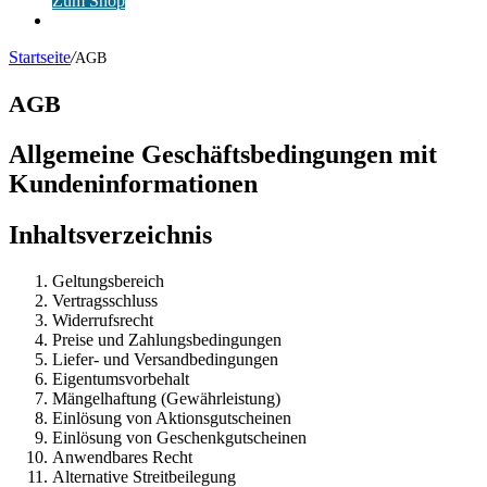
Zum Shop
Anmelden
Startseite
/
AGB
AGB
Allgemeine Geschäftsbedingungen mit
Kundeninformationen
Inhaltsverzeichnis
Gel­tungs­be­reich
Ver­trags­schluss
Wider­rufs­recht
Prei­se und Zahlungsbedingungen
Lie­fer- und Versandbedingungen
Eigen­tums­vor­be­halt
Män­gel­haf­tung (Gewähr­leis­tung)
Ein­lö­sung von Aktionsgutscheinen
Ein­lö­sung von Geschenkgutscheinen
Anwend­ba­res Recht
Alter­na­ti­ve Streitbeilegung