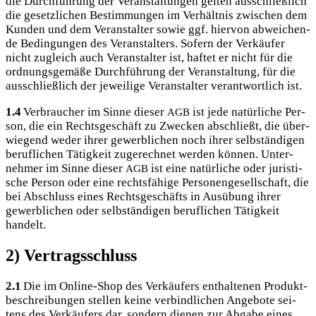
die Durch­füh­rung der Ver­an­stal­tun­gen gel­ten aus­schließ­lich
die gesetz­li­chen Bestim­mun­gen im Ver­hält­nis zwi­schen dem
Kun­den und dem Ver­an­stal­ter sowie ggf. hier­von abwei­chen­
de Bedin­gun­gen des Ver­an­stal­ters. Sofern der Ver­käu­fer
nicht zugleich auch Ver­an­stal­ter ist, haf­tet er nicht für die
ord­nungs­ge­mä­ße Durch­füh­rung der Ver­an­stal­tung, für die
aus­schließ­lich der jewei­li­ge Ver­an­stal­ter ver­ant­wort­lich ist.
1.4
Ver­brau­cher im Sin­ne die­ser
ist jede natür­li­che Per­
AGB
son, die ein Rechts­ge­schäft zu Zwe­cken abschließt, die über­
wie­gend weder ihrer gewerb­li­chen noch ihrer selb­stän­di­gen
beruf­li­chen Tätig­keit zuge­rech­net wer­den kön­nen. Unter­
neh­mer im Sin­ne die­ser
ist eine natür­li­che oder juris­ti­
AGB
sche Per­son oder eine rechts­fä­hi­ge Per­so­nen­ge­sell­schaft, die
bei Abschluss eines Rechts­ge­schäfts in Aus­übung ihrer
gewerb­li­chen oder selb­stän­di­gen beruf­li­chen Tätig­keit
handelt.
2) Vertragsschluss
2.1
Die im Online-Shop des Ver­käu­fers ent­hal­te­nen Pro­dukt­
be­schrei­bun­gen stel­len kei­ne ver­bind­li­chen Ange­bo­te sei­
tens des Ver­käu­fers dar, son­dern die­nen zur Abga­be eines