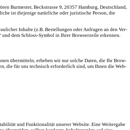
 Sören Bur­mes­ter, Beck­stras­se 9, 20357 Ham­burg, Deutsch­land,
 ist die­je­ni­ge natür­li­che oder juris­ti­sche Per­son, die
au­li­cher Inhal­te (z.B. Bestel­lun­gen oder Anfra­gen an den Ver­
://“ und dem Schloss-Sym­bol in Ihrer Brow­ser­zei­le erkennen.
io­nen über­mit­teln, erhe­ben wir nur sol­che Daten, die Ihr Brow­
aten, die für uns tech­nisch erfor­der­lich sind, um Ihnen die Web­
bi­li­tät und Funk­tio­na­li­tät unse­rer Web­site. Eine Wei­ter­ga­be