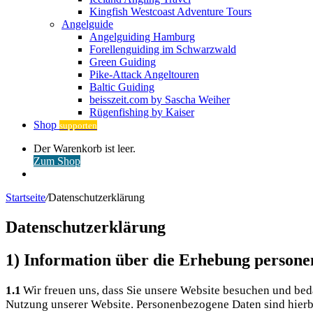
Kingfish Westcoast Adventure Tours
Angelguide
Angelguiding Hamburg
Forellenguiding im Schwarzwald
Green Guiding
Pike-Attack Angeltouren
Baltic Guiding
beisszeit.com by Sascha Weiher
Rügenfishing by Kaiser
Shop
supporten
Warenkorb
Der Warenkorb ist leer.
ansehen
Zum Shop
Anmelden
Startseite
/
Datenschutzerklärung
Datenschutzerklärung
1) Information über die Erhebung person
1.1
Wir freu­en uns, dass Sie unse­re Web­site besu­chen und beda
Nut­zung unse­rer Web­site. Per­so­nen­be­zo­ge­ne Daten sind hier­b