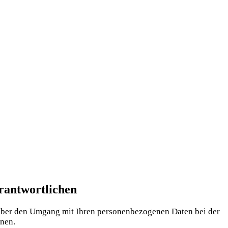
rantwortlichen
 über den Umgang mit Ihren per­so­nen­be­zo­ge­nen Daten bei der
nnen.