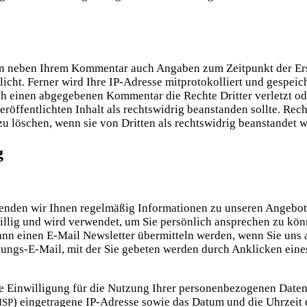
­den neben Ihrem Kom­men­tar auch Anga­ben zum Zeit­punkt der E
­licht. Fer­ner wird Ihre IP-Adres­se mit­pro­to­kol­liert und gespei
h einen abge­ge­be­nen Kom­men­tar die Rech­te Drit­ter ver­letzt ode
er­öf­fent­lich­ten Inhalt als rechts­wid­rig bean­stan­den soll­te. Re
zu löschen, wenn sie von Drit­ten als rechts­wid­rig bean­stan­det 
g
den wir Ihnen regel­mä­ßig Infor­ma­tio­nen zu unse­ren Ange­bo­ten
il­lig und wird ver­wen­det, um Sie per­sön­lich anspre­chen zu kön
dann einen E‑Mail News­let­ter über­mit­teln wer­den, wenn Sie uns 
i­gungs-E-Mail, mit der Sie gebe­ten wer­den durch Ankli­cken eines
re Ein­wil­li­gung für die Nut­zung Ihrer per­so­nen­be­zo­ge­nen Dat
) ein­ge­tra­ge­ne IP-Adres­se sowie das Datum und die Uhr­zei
ISP