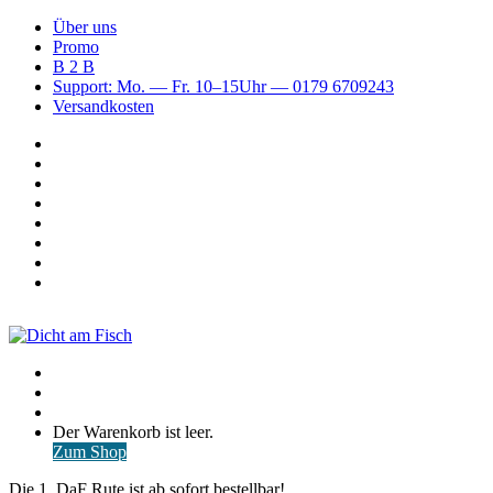
Über uns
Promo
B 2 B
Support: Mo. — Fr. 10–15Uhr — 0179 6709243
Versandkosten
Suchen
nach
WhatsApp
TikTok
Spotify
Instagram
YouTube
Pinterest
Facebook
Menü
Suchen
nach
Anmelden
Warenkorb
Der Warenkorb ist leer.
ansehen
Zum Shop
Die 1. DaF Rute ist ab sofort bestellbar!