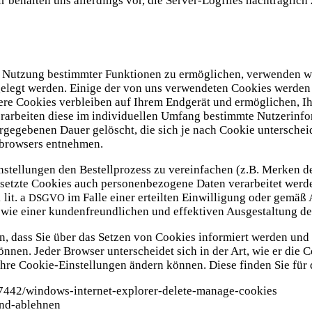
 behal­ten uns aller­dings vor, die Ser­ver-Log­files nach­träg­lich 
Nut­zung bestimm­ter Funk­tio­nen zu ermög­li­chen, ver­wen­den wir
abge­legt wer­den. Eini­ge der von uns ver­wen­de­ten Coo­kies wer­
­re Coo­kies ver­blei­ben auf Ihrem End­ge­rät und ermög­li­chen, I
r­ar­bei­ten die­se im indi­vi­du­el­len Umfang bestimm­te Nut­zer­in­
 vor­ge­ge­be­nen Dau­er gelöscht, die sich je nach Coo­kie unter­sch
b­brow­sers entnehmen.
stel­lun­gen den Bestell­pro­zess zu ver­ein­fa­chen (z.B. Mer­ken de
tz­te Coo­kies auch per­so­nen­be­zo­ge­ne Daten ver­ar­bei­tet wer­d
 lit. a
im Fal­le einer erteil­ten Ein­wil­li­gung oder gemäß A
DSGVO
 sowie einer kun­den­freund­li­chen und effek­ti­ven Aus­ge­stal­tung
­nen, dass Sie über das Set­zen von Coo­kies infor­miert wer­den u
­nen. Jeder Brow­ser unter­schei­det sich in der Art, wie er die Coo­
hre Coo­kie-Ein­stel­lun­gen ändern kön­nen. Die­se fin­den Sie für 
p/17442/windows-internet-explorer-delete-manage-cookies
-und-ablehnen