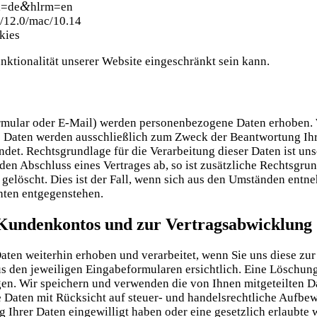
&
l=de
hlrm=en
71/12.0/mac/10.14
kies
­tio­na­li­tät unse­rer Web­site ein­ge­schränkt sein kann.
­mu­lar oder E‑Mail) wer­den per­so­nen­be­zo­ge­ne Daten erho­ben. 
ie­se Daten wer­den aus­schließ­lich zum Zweck der Beant­wor­tung I
en­det. Rechts­grund­la­ge für die Ver­ar­bei­tung die­ser Daten ist un
 den Abschluss eines Ver­tra­ges ab, so ist zusätz­li­che Rechts­grund­
gelöscht. Dies ist der Fall, wenn sich aus den Umstän­den ent­neh­
ch­ten entgegenstehen.
s Kundenkontos und zur Vertragsabwicklung
Daten wei­ter­hin erho­ben und ver­ar­bei­tet, wenn Sie uns die­se z
us den jewei­li­gen Ein­ga­be­for­mu­la­ren ersicht­lich. Eine Lösch
l­gen. Wir spei­chern und ver­wen­den die von Ihnen mit­ge­teil­ten D
aten mit Rück­sicht auf steu­er- und han­dels­recht­li­che Auf­be­w
g Ihrer Daten ein­ge­wil­ligt haben oder eine gesetz­lich erlaub­te w