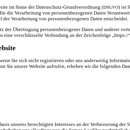
eb­site im Sin­ne der Daten­schutz-Grund­ver­ord­nung (
) ist
DSGVO
Ver­ar­bei­tung von per­so­nen­be­zo­ge­nen Daten Ver­ant­wort­li­che
der Ver­ar­bei­tung von per­so­nen­be­zo­ge­nen Daten entscheidet.
der Über­tra­gung per­so­nen­be­zo­ge­ner Daten und ande­rer ver­tr
n eine ver­schlüs­sel­te Ver­bin­dung an der Zei­chen­fol­ge „https
bsite
wenn Sie sich nicht regis­trie­ren oder uns ander­wei­tig Infor­ma­t
Wenn Sie unse­re Web­site auf­ru­fen, erhe­ben wir die fol­gen­den D
asis unse­res berech­tig­ten Inter­es­ses an der Ver­bes­se­rung der Sta­