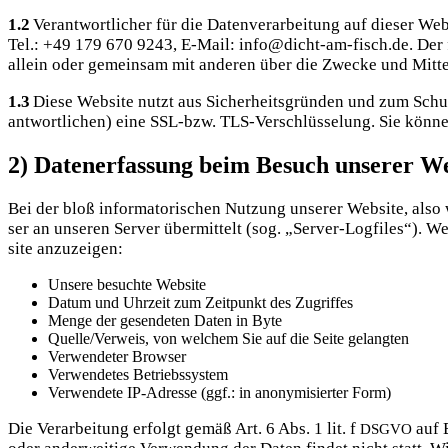
1.2
Ver­ant­wort­li­cher für die Daten­ver­ar­bei­tung auf die­ser W
Tel.: +49 179 670 9243, E‑Mail: info@dicht-am-fisch.de. Der für die 
allein oder gemein­sam mit ande­ren über die Zwe­cke und Mit­tel 
1.3
Die­se Web­site nutzt aus Sicher­heits­grün­den und zum Schutz 
ant­wort­li­chen) eine SSL-bzw. TLS-Ver­schlüs­se­lung. Sie kön­ne
2) Datenerfassung beim Besuch unserer We
Bei der bloß infor­ma­to­ri­schen Nut­zung unse­rer Web­site, also 
ser an unse­ren Ser­ver über­mit­telt (sog. „Ser­ver-Log­files“). 
site anzuzeigen:
Unse­re besuch­te Website
Datum und Uhr­zeit zum Zeit­punkt des Zugriffes
Men­ge der gesen­de­ten Daten in Byte
Quelle/Verweis, von wel­chem Sie auf die Sei­te gelangten
Ver­wen­de­ter Browser
Ver­wen­de­tes Betriebssystem
Ver­wen­de­te IP-Adres­se (ggf.: in anony­mi­sier­ter Form)
Die Ver­ar­bei­tung erfolgt gemäß Art. 6 Abs. 1 lit. f
auf B
DSGVO