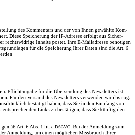
rstel­lung des Kom­men­tars und der von Ihnen gewähl­te Kom­
­chert. Die­se Spei­che­rung der IP-Adres­se erfolgt aus Sicher­
r rechts­wid­ri­ge Inhal­te pos­tet. Ihre E‑Mailadresse benö­ti­gen
chts­grund­la­gen für die Spei­che­rung Ihrer Daten sind die Art. 6
werden.
. Pflicht­an­ga­be für die Über­sen­dung des News­let­ters ist
­nen. Für den Ver­sand des News­let­ters ver­wen­den wir das sog.
aus­drück­lich bestä­tigt haben, dass Sie in den Emp­fang von
 ent­spre­chen­den Links zu bestä­ti­gen, dass Sie künf­tig den
en gemäß Art. 6 Abs. 1 lit. a
. Bei der Anmel­dung zum
DSGVO
t der Anmel­dung, um einen mög­li­chen Miss­brauch Ihrer