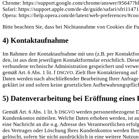
Chro­me: https://support.google.com/chrome/answer/95647?h
Safa­ri: https://support.apple.com/de-de/guide/safari/sfri114
Ope­ra: https://help.opera.com/de/latest/web-preferences/#coo
Bit­te beach­ten Sie, dass bei Nicht­an­nah­me von Coo­kies die Funk
4) Kontaktaufnahme
Im Rah­men der Kon­takt­auf­nah­me mit uns (z.B. per Kon­takt­for
den, ist aus dem jewei­li­gen Kon­takt­for­mu­lar ersicht­lich. D
ver­bun­de­ne tech­ni­sche Admi­nis­tra­ti­on gespei­chert und ver­w
gemäß Art. 6 Abs. 1 lit. f
. Zielt Ihre Kon­tak­tie­rung auf
DSGVO
Daten wer­den nach abschlie­ßen­der Bear­bei­tung Ihrer Anfra­ge 
geklärt ist und sofern kei­ne gesetz­li­chen Auf­be­wah­rungs­pfli
5) Datenverarbeitung bei Eröffnung eine
Gemäß Art. 6 Abs. 1 lit. b
wer­den per­so­nen­be­zo­ge­ne 
DSGVO
Kun­den­kon­tos mit­tei­len. Wel­che Daten erho­ben wer­den, ist a
eine Nach­richt an die o.g. Adres­se des Ver­ant­wort­li­chen erfo
des Ver­tra­ges oder Löschung Ihres Kun­den­kon­tos wer­den Ihre D
gelöscht, sofern Sie nicht aus­drück­lich in eine wei­te­re Nut­zun