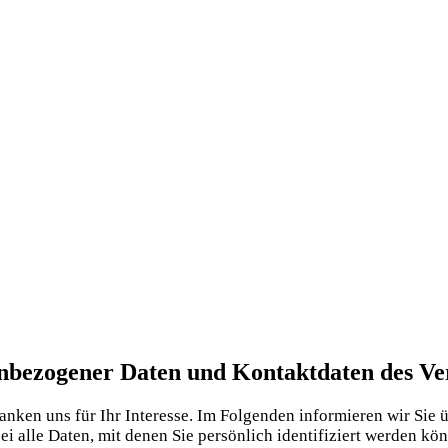
enbezogener Daten und Kontaktdaten des Ve
n­ken uns für Ihr Inter­es­se. Im Fol­gen­den infor­mie­ren wir Sie
ei alle Daten, mit denen Sie per­sön­lich iden­ti­fi­ziert wer­den kö