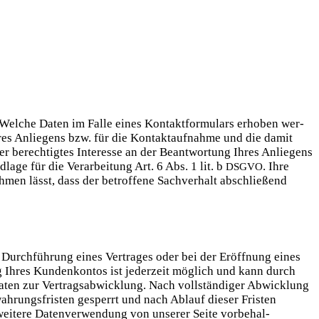
Wel­che Daten im Fal­le eines Kon­takt­for­mu­lars erho­ben wer­
hres Anlie­gens bzw. für die Kon­takt­auf­nah­me und die damit
ser berech­tig­tes Inter­es­se an der Beant­wor­tung Ihres Anlie­gens
la­ge für die Ver­ar­bei­tung Art. 6 Abs. 1 lit. b
. Ihre
DSGVO
men lässt, dass der betrof­fe­ne Sach­ver­halt abschlie­ßend
ur Durch­füh­rung eines Ver­tra­ges oder bei der Eröff­nung eines
ung Ihres Kun­den­kon­tos ist jeder­zeit mög­lich und kann durch
aten zur Ver­trags­ab­wick­lung. Nach voll­stän­di­ger Abwick­lung
ah­rungs­fris­ten gesperrt und nach Ablauf die­ser Fris­ten
ei­te­re Daten­ver­wen­dung von unse­rer Sei­te vor­be­hal­