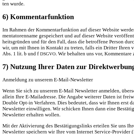
ten wurde.
6) Kommentarfunktion
Im Rah­men der Kom­men­tar­funk­ti­on auf die­ser Web­site wer
men­ta­toren­na­me gespei­chert und auf die­ser Web­site ver­öf­fent
heits­grün­den und für den Fall, dass die betrof­fe­ne Per­son durc
wir, um mit Ihnen in Kon­takt zu tre­ten, falls ein Drit­ter Ihren v
Abs. 1 lit. b und f
. Wir behal­ten uns vor, Kom­men­ta­re 
DSGVO
7) Nutzung Ihrer Daten zur Direktwerbun
Anmel­dung zu unse­rem E‑Mail-News­let­ter
Wenn Sie sich zu unse­rem E‑Mail News­let­ter anmel­den, über­sen­
allein Ihre E‑Mailadresse. Die Anga­be wei­te­rer Daten ist frei­w
Dou­ble Opt-in Ver­fah­ren. Dies bedeu­tet, dass wir Ihnen erst 
News­let­ter ein­wil­li­gen. Wir schi­cken Ihnen dann eine Bestä­t
News­let­ter erhal­ten wollen.
Mit der Akti­vie­rung des Bestä­ti­gungs­links ertei­len Sie uns Ih
News­let­ter spei­chern wir Ihre vom Inter­net Ser­vice-Pro­vi­der (