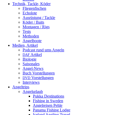
Technik, Tackle, Köder
Fliegenfischen
Echolote
Ausrüstung / Tackle
Köder / Baits
Montagen / Rigs
Tests
Methoden
Angelboote
Medien, Artikel
Podcast rund ums Angeln
Artikel
DAF
Biologie
Saisonales
Angel-News
Buch Vorstellungen
Vorstellungen
DVD
Interviews
Angeltrips
Angelurlaub
Pukka Destinations
Fishing in Sweden
Angelreisen Pehle
Panama Fishing Lodge
Iceland Angling Travel