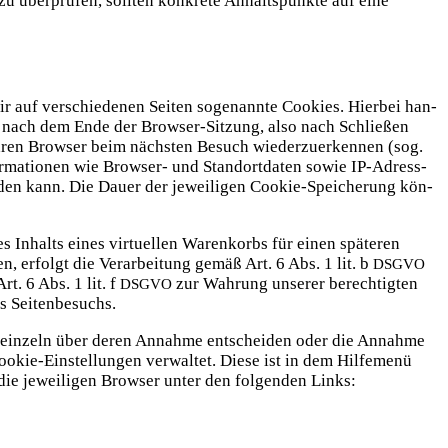
zu über­prü­fen, soll­ten kon­kre­te Anhalts­punk­te auf eine
 auf ver­schie­de­nen Sei­ten soge­nann­te Coo­kies. Hier­bei han­
den nach dem Ende der Brow­ser-Sit­zung, also nach Schlie­ßen
hren Brow­ser beim nächs­ten Besuch wie­der­zu­er­ken­nen (sog.
for­ma­tio­nen wie Brow­ser- und Stand­ort­da­ten sowie IP-Adress­
ei­den kann. Die Dau­er der jewei­li­gen Coo­kie-Spei­che­rung kön­
s Inhalts eines vir­tu­el­len Waren­korbs für einen spä­te­ren
en, erfolgt die Ver­ar­bei­tung gemäß Art. 6 Abs. 1 lit. b
DSGVO
rt. 6 Abs. 1 lit. f
zur Wah­rung unse­rer berech­tig­ten
DSGVO
 des Seitenbesuchs.
nd ein­zeln über deren Annah­me ent­schei­den oder die Annah­me
kie-Ein­stel­lun­gen ver­wal­tet. Die­se ist in dem Hil­fe­me­nü
die jewei­li­gen Brow­ser unter den fol­gen­den Links: