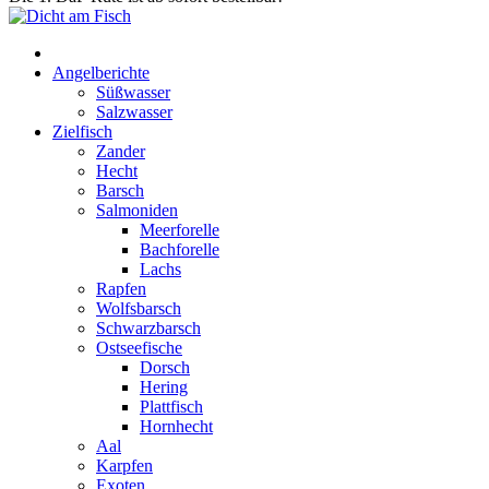
Start
Angelberichte
Süßwasser
Salzwasser
Zielfisch
Zander
Hecht
Barsch
Salmoniden
Meerforelle
Bachforelle
Lachs
Rapfen
Wolfsbarsch
Schwarzbarsch
Ostseefische
Dorsch
Hering
Plattfisch
Hornhecht
Aal
Karpfen
Exoten