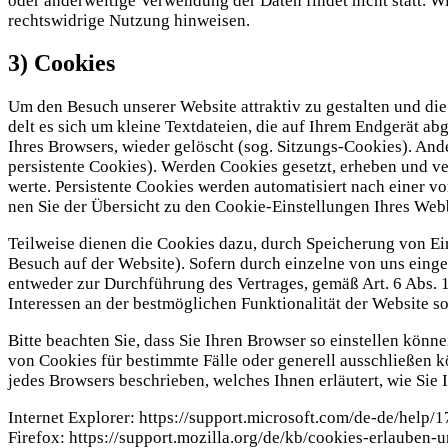
oder ander­wei­ti­ge Ver­wen­dung der Daten fin­det nicht statt. Wir
rechts­wid­ri­ge Nut­zung hinweisen.
3) Cookies
Um den Besuch unse­rer Web­site attrak­tiv zu gestal­ten und die 
delt es sich um klei­ne Text­da­tei­en, die auf Ihrem End­ge­rät 
Ihres Brow­sers, wie­der gelöscht (sog. Sit­zungs-Coo­kies). Ande
per­sis­ten­te Coo­kies). Wer­den Coo­kies gesetzt, erhe­ben und ve
wer­te. Per­sis­ten­te Coo­kies wer­den auto­ma­ti­siert nach einer
nen Sie der Über­sicht zu den Coo­kie-Ein­stel­lun­gen Ihres We
Teil­wei­se die­nen die Coo­kies dazu, durch Spei­che­rung von Ein­
Besuch auf der Web­site). Sofern durch ein­zel­ne von uns ein­ge­se
ent­we­der zur Durch­füh­rung des Ver­tra­ges, gemäß Art. 6 Abs. 1
Inter­es­sen an der best­mög­li­chen Funk­tio­na­li­tät der Web­site
Bit­te beach­ten Sie, dass Sie Ihren Brow­ser so ein­stel­len kön
von Coo­kies für bestimm­te Fäl­le oder gene­rell aus­schlie­ßen kön
jedes Brow­sers beschrie­ben, wel­ches Ihnen erläu­tert, wie Sie I
Inter­net Explo­rer: https://support.microsoft.com/de-de/hel
Fire­fox: https://support.mozilla.org/de/kb/cookies-erlauben