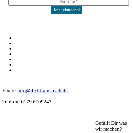
Social
Facebook
Pinterest
YouTube
Instagram
Spotify
TikTok
WhatsApp
Kontakt
Email:
info@dicht-am-fisch.de
Tele­fon: 0179 6709243
Support
Gefällt Dir was
wir machen?