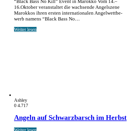
“Black Bass No Kill” Event in Marokko Vom 14.–
16.Oktober ver­an­stal­tet die wach­sen­de Angel­sze­ne
Marok­kos ihren ers­ten inter­na­tio­na­len Angel­wett­be­
werb namens “Black Bass No…
Weiter lesen
Ashley
0
4.717
Angeln auf Schwarzbarsch im Herbst
Weiter lesen