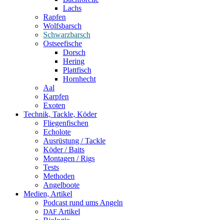
Lachs
Rapfen
Wolfsbarsch
Schwarzbarsch
Ostseefische
Dorsch
Hering
Plattfisch
Hornhecht
Aal
Karpfen
Exoten
Technik, Tackle, Köder
Fliegenfischen
Echolote
Ausrüstung / Tackle
Köder / Baits
Montagen / Rigs
Tests
Methoden
Angelboote
Medien, Artikel
Podcast rund ums Angeln
Artikel
DAF