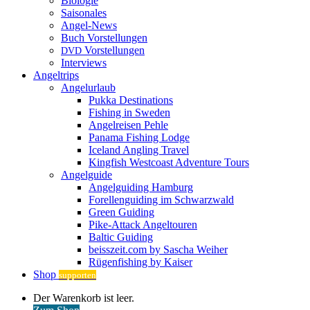
Biologie
Saisonales
Angel-News
Buch Vorstellungen
Vorstellungen
DVD
Interviews
Angeltrips
Angelurlaub
Pukka Destinations
Fishing in Sweden
Angelreisen Pehle
Panama Fishing Lodge
Iceland Angling Travel
Kingfish Westcoast Adventure Tours
Angelguide
Angelguiding Hamburg
Forellenguiding im Schwarzwald
Green Guiding
Pike-Attack Angeltouren
Baltic Guiding
beisszeit.com by Sascha Weiher
Rügenfishing by Kaiser
Shop
supporten
Warenkorb
Der Warenkorb ist leer.
ansehen