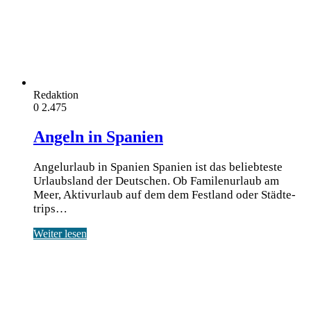
Redaktion
0
2.475
Angeln in Spanien
Angelurlaub in Spanien Spa­ni­en ist das belieb­tes­te
Urlaubs­land der Deut­schen. Ob Fami­len­ur­laub am
Meer, Aktiv­ur­laub auf dem dem Fest­land oder Städ­te­
trips…
Weiter lesen