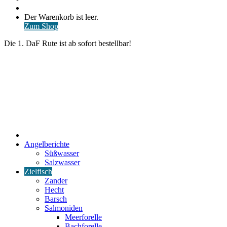
nach
Anmelden
Warenkorb
Der Warenkorb ist leer.
ansehen
Zum Shop
Die 1. DaF Rute ist ab sofort bestellbar!
Start
Angelberichte
Süßwasser
Salzwasser
Zielfisch
Zander
Hecht
Barsch
Salmoniden
Meerforelle
Bachforelle