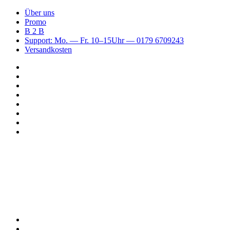
Über uns
Promo
B 2 B
Support: Mo. — Fr. 10–15Uhr — 0179 6709243
Versandkosten
Suchen
nach
WhatsApp
TikTok
Spotify
Instagram
YouTube
Pinterest
Facebook
Menü
Suchen