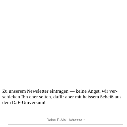
DaF Newsletter
Zu unse­rem News­let­ter ein­tra­gen — kei­ne Angst, wir ver­
schi­cken Ihn eher sel­ten, dafür aber mit heis­sem Scheiß aus
dem DaF-Universum!