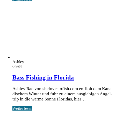
Ashley
0
984
Bass Fishing in Florida
Ash­ley Rae von shelovestofish.com ent­floh dem Kana­
di­schem Win­ter und fuhr zu einem aus­gie­bi­gen Angel­
trip in die war­me Son­ne Flo­ri­das, hier…
Weiter lesen