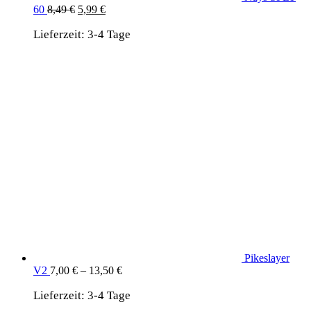
Ursprünglicher
Aktueller
60
8,49
€
5,99
€
Preis
Preis
Lieferzeit:
war:
3-4 Tage
ist:
8,49 €
5,99 €.
Pikeslayer
V2
7,00
€
–
13,50
€
Lieferzeit:
3-4 Tage