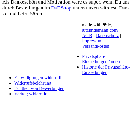
Als Dan­ke­schön und Moti­va­ti­on wäre es super, wenn Du uns
durch Bestel­lun­gen im
DaF Shop
unter­stüt­zen wür­dest. Dan­
ke und Petri, Sören
made with ❤ by
lutzlindemann.com
AGB
|
Datenschutz
|
Impressum
|
Versandkosten
Privatsphäre-
Einstellungen ändern
Historie der Privatsphäre-
Einstellungen
Einwilligungen widerrufen
Widerrufsbelehrung
Echtheit von Bewertungen
Vertrag widerrufen
Schaltfläche
"Zurück
zum
Anfang"