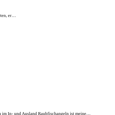
­ten, er…
im In- und Ausland Raub­fisch­an­geln ist mei­ne…