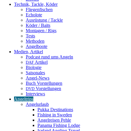
Technik, Tackle, Köder
Fliegenfischen
Echolote
Ausrüstung / Tackle
Köder / Baits
Montagen / Rigs
Tests
Methoden
Angelboote
Medien, Artikel
Podcast rund ums Angeln
Artikel
DAF
Biologie
Saisonales
Angel-News
Buch Vorstellungen
Vorstellungen
DVD
Interviews
Angeltrips
Angelurlaub
Pukka Destinations
Fishing in Sweden
Angelreisen Pehle
Panama Fishing Lodge
Iceland Angling Travel