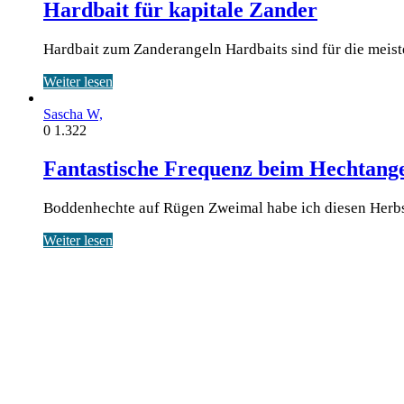
Hardbait für kapitale Zander
Hardbait zum Zanderangeln Hard­baits sind für die meis­ten
Weiter lesen
Sascha W,
0
1.322
Fantastische Frequenz beim Hechtang
Boddenhechte auf Rügen Zwei­mal habe ich die­sen Herbst ei
Weiter lesen