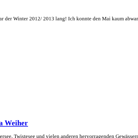
r der Win­ter 2012/ 2013 lang! Ich konn­te den Mai kaum abwar
ha Weiher
ersee, Twistesee und vielen anderen hervorragenden Gewässern 