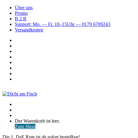
Über uns
Promo
B 2 B
Support: Mo. — Fr. 10–15Uhr — 0179 6709243
Versandkosten
Suchen
nach
WhatsApp
TikTok
Spotify
Instagram
YouTube
Pinterest
Facebook
Menü
Suchen
nach
Anmelden
Warenkorb
Der Warenkorb ist leer.
ansehen
Zum Shop
Die 1. DaF Rute ist ab sofort bestellbar!