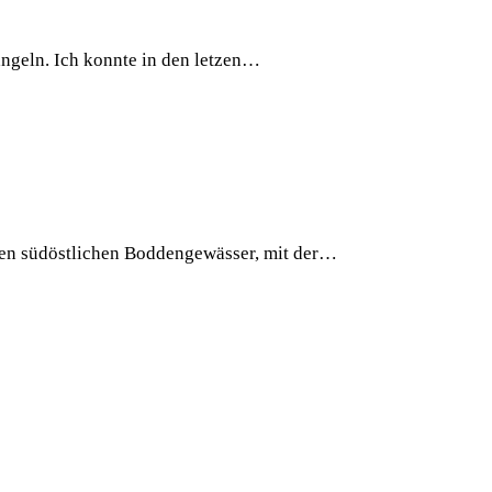
n­geln. Ich konn­te in den let­zen…
 süd­öst­li­chen Bod­den­ge­wäs­ser, mit der…