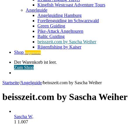
Kingfish Westcoast Adventure Tours
Angelguide
Angelguiding Hamburg
Forellenguiding im Schwarzwald
Green Guiding
Pike-Attack Angeltouren
Baltic Guiding
beisszeit.com by Sascha Weiher
Rügenfishing by Kaiser
Shop
supporten
Warenkorb
Der Warenkorb ist leer.
ansehen
Zum Shop
Anmelden
Startseite
/
Angelguide
/
beisszeit.com by Sascha Weiher
beisszeit.com by Sascha Weiher
Sascha W,
1
1.007