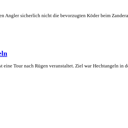
 Ang­ler sicher­lich nicht die bevor­zug­ten Köder beim Zan­der­a
eln
ne Tour nach Rügen ver­an­stal­tet. Ziel war Hecht­an­geln in den