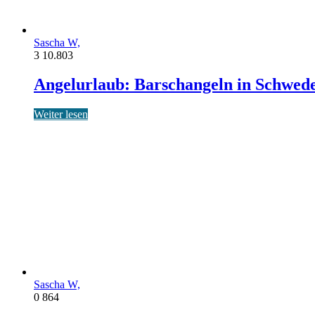
Sascha W,
3
10.803
Angelurlaub: Barschangeln in Schwed
Weiter lesen
Sascha W,
0
864