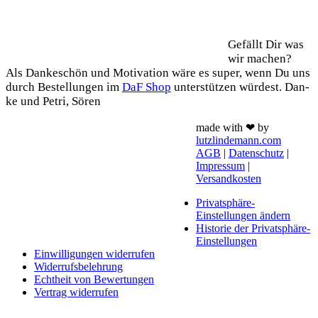
Support
Gefällt Dir was
wir machen?
Als Dan­ke­schön und Moti­va­ti­on wäre es super, wenn Du uns
durch Bestel­lun­gen im
DaF Shop
unter­stüt­zen wür­dest. Dan­
ke und Petri, Sören
made with ❤ by
lutzlindemann.com
AGB
|
Datenschutz
|
Impressum
|
Versandkosten
Privatsphäre-
Einstellungen ändern
Historie der Privatsphäre-
Einstellungen
Einwilligungen widerrufen
Widerrufsbelehrung
Echtheit von Bewertungen
Vertrag widerrufen
Schaltfläche