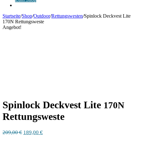
Anmelden
Startseite
/
Shop
/
Outdoor
/
Rettungswesten
/
Spinlock Deckvest Lite
170N Rettungsweste
Angebot!
Spinlock Deckvest Lite
170N
Rettungsweste
Ursprünglicher
Aktueller
209,00
€
189,00
€
Preis
Preis