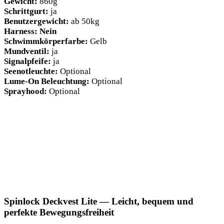
Gewicht:
860g
Schritt­gurt:
ja
Benut­zer­ge­wicht:
ab 50kg
Harness: Nein
Schwimm­kör­per­far­be:
Gelb
Mund­ven­til:
ja
Signal­pfei­fe:
ja
See­not­leuch­te:
Optio­nal
Lume-On Beleuch­tung:
Optio­nal
Spray­hood:
Optional
Spinlock Deckvest Lite — Leicht, bequem und
perfekte Bewegungsfreiheit