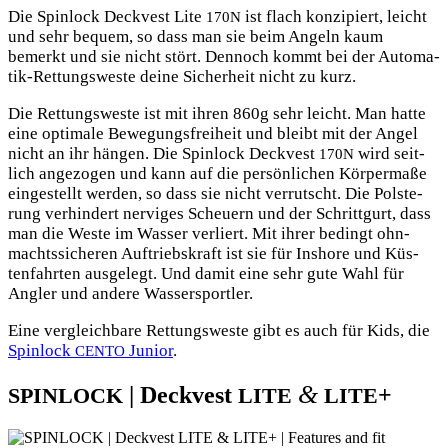
Die Spin­lock Deck­vest Lite
ist flach kon­zi­piert, leicht
170N
und sehr bequem, so dass man sie beim Angeln kaum
bemerkt und sie nicht stört. Den­noch kommt bei der Auto­ma­
tik-Ret­tungs­wes­te dei­ne Sicher­heit nicht zu kurz.
Die Ret­tungs­wes­te ist mit ihren 860g sehr leicht. Man hat­te
eine opti­ma­le Bewe­gungs­frei­heit und bleibt mit der Angel
nicht an ihr hän­gen. Die Spin­lock Deck­vest
wird seit­
170N
lich ange­zo­gen und kann auf die per­sön­li­chen Kör­per­ma­ße
ein­ge­stellt wer­den, so dass sie nicht ver­rutscht. Die Pols­te­
rung ver­hin­dert ner­vi­ges Scheu­ern und der Schritt­gurt, dass
man die Wes­te im Was­ser ver­liert. Mit ihrer bedingt ohn­
machts­si­che­ren Auf­triebs­kraft ist sie für Inshore und Küs­
ten­fahr­ten aus­ge­legt. Und damit eine sehr gute Wahl für
Ang­ler und ande­re Wassersportler.
Eine ver­gleich­ba­re Ret­tungs­wes­te gibt es auch für Kids, die
Spin­lock
Juni­or
.
CENTO
&
| Deckvest
+
SPINLOCK
LITE
LITE