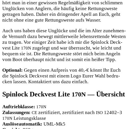
hört man in einer gewis­sen Regel­mä­ßig­keit von schlim­men
Unglü­cken von Ang­lern, die häu­fig kei­ne Ret­tungs­wes­te
getra­gen haben. Daher ein drin­gen­der Apell an Euch, geht
nicht ohne eine gute Ret­tungs­wes­te aufs Wasser.
Auch uns haben die­se Unglü­cke und die im Alter zuneh­men­
de Ver­nunft dazu bewegt mitt­ler­wei­le lebens­ret­ten­de Wes­ten
zu tra­gen. Vor eini­ger Zeit habe ich mir die Spin­lock Deck­
vest Lite
zuge­legt und war über­rascht, wie leicht und
170N
bequem sie ist. Die Ret­tungs­wes­te stört mich beim Angeln
vom Boot über­haupt nicht und ist somit ein hei­ßer Tipp.
Optio­nal:
Gegen einen Auf­preis von 40,-€ könnt Ihr Euch
die Spin­lock Deck­vest mit einem Logo Eurer Wahl bedru­
cken las­sen. Kon­tak­tiert uns dazu einfach.
Spinlock Deckvest Lite
— Übersicht
170N
Auf­trieb­klas­se:
170N
Zulas­sun­gen:
zer­ti­fi­ziert, zer­ti­fi­ziert nach
12402–3
CE
ISO
Leistungsklasse
170N
Aus­lö­se­au­toma­tik:
UML-Mk5