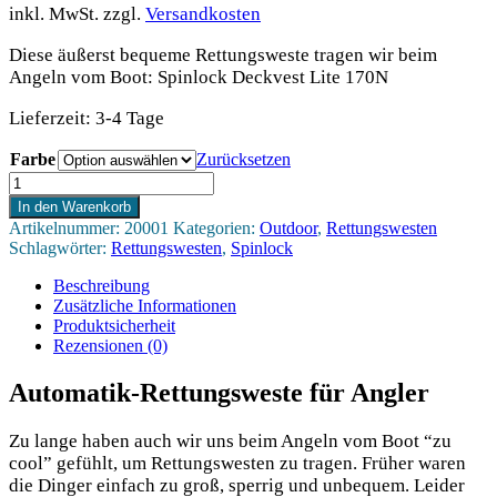
war:
ist:
inkl. MwSt.
zzgl.
Versandkosten
209,00 €
189,00 €.
Diese äußerst bequeme Rettungsweste tragen wir beim
Angeln vom Boot: Spinlock Deckvest Lite 170N
Lieferzeit:
3-4 Tage
Farbe
Zurücksetzen
Spinlock
Deckvest
In den Warenkorb
Lite
Artikelnummer:
20001
Kategorien:
Outdoor
,
Rettungswesten
170N
Schlagwörter:
Rettungswesten
,
Spinlock
Rettungsweste
Menge
Beschreibung
Zusätzliche Informationen
Produktsicherheit
Rezensionen (0)
Automatik-Rettungsweste für Angler
Zu lan­ge haben auch wir uns beim Angeln vom Boot “zu
cool” gefühlt, um Ret­tungs­wes­ten zu tra­gen. Frü­her waren
die Din­ger ein­fach zu groß, sper­rig und unbe­quem. Lei­der