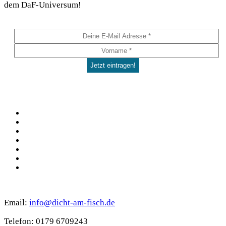
dem DaF-Universum!
Die
Optionen
können
auf
der
Produktseite
gewählt
werden
Social
Facebook
Pinterest
YouTube
Instagram
Spotify
TikTok
WhatsApp
Kontakt
Email:
info@dicht-am-fisch.de
Tele­fon: 0179 6709243