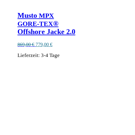
Musto
MPX
®
GORE-TEX
Offshore Jacke 2.0
Ursprünglicher
Aktueller
869,00
€
779,00
€
Preis
Preis
Lieferzeit:
war:
3-4 Tage
ist:
869,00 €
779,00 €.
Dieses
Produkt
Ähnliche Produkte
weist
mehrere
Varianten
auf.
Die
Optionen
können
auf
der
Produktseite
gewählt