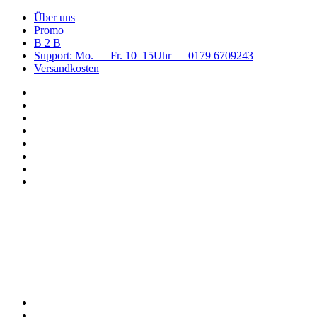
Über uns
Promo
B 2 B
Support: Mo. — Fr. 10–15Uhr — 0179 6709243
Versandkosten
Suchen
nach
WhatsApp
TikTok
Spotify
Instagram
YouTube
Pinterest
Facebook
Menü
Suchen