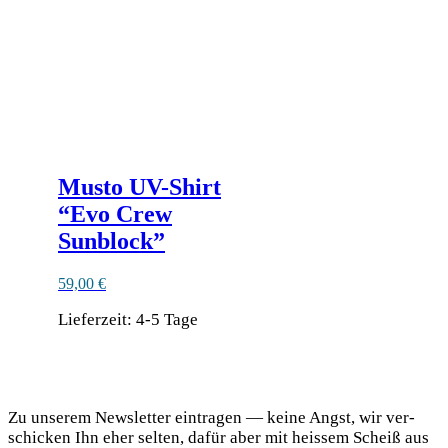
werden
Musto UV-Shirt
“Evo Crew
Sunblock”
59,00
€
Lieferzeit:
4-5 Tage
Dieses
Produkt
DaF Newsletter
weist
mehrere
Zu unse­rem News­let­ter ein­tra­gen — kei­ne Angst, wir ver­
Varianten
schi­cken Ihn eher sel­ten, dafür aber mit heis­sem Scheiß aus
auf.