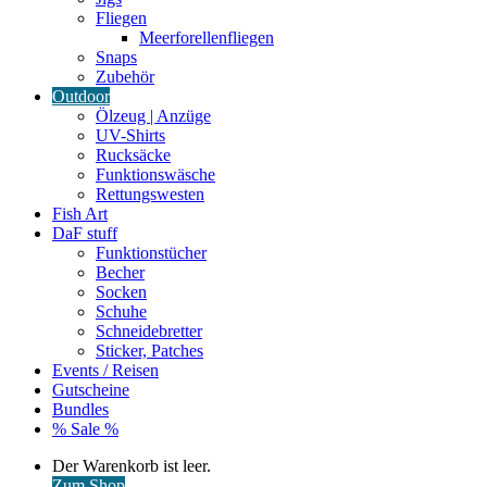
Fliegen
Meerforellenfliegen
Snaps
Zubehör
Outdoor
Ölzeug | Anzüge
UV-Shirts
Rucksäcke
Funktionswäsche
Rettungswesten
Fish Art
DaF stuff
Funktionstücher
Becher
Socken
Schuhe
Schneidebretter
Sticker, Patches
Events / Reisen
Gutscheine
Bundles
% Sale %
Warenkorb
Der Warenkorb ist leer.
ansehen
Zum Shop