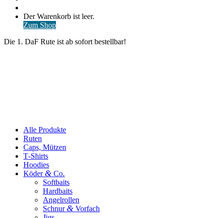
nach
Anmelden
Warenkorb
Der Warenkorb ist leer.
ansehen
Zum Shop
Die 1. DaF Rute ist ab sofort bestellbar!
Alle Produkte
Ruten
Caps, Mützen
T‑Shirts
Hoodies
&
Köder
Co.
Softbaits
Hardbaits
Angelrollen
&
Schnur
Vorfach
Jigs