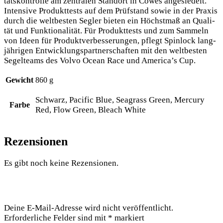
täts­kon­trol­le am zen­tra­len Stand­ort in Cowes ange­sie­delt.
Inten­si­ve Pro­dukt­tests auf dem Prüf­stand sowie in der Pra­xis
durch die welt­bes­ten Seg­ler bie­ten ein Höchst­maß an Qua­li­
tät und Funk­tio­na­li­tät. Für Pro­dukt­tests und zum Sam­meln
von Ideen für Pro­dukt­ver­bes­se­run­gen, pflegt Spin­lock lang­
jäh­ri­gen Ent­wick­lungs­part­ner­schaf­ten mit den welt­bes­ten
Segel­teams des Vol­vo Oce­an Race und America’s Cup.
Gewicht
860 g
Schwarz, Pacific Blue, Seagrass Green, Mercury
Farbe
Red, Flow Green, Bleach White
Rezensionen
Es gibt noch keine Rezensionen.
Schreibe die erste Rezension für „Spinlock Deckvest Lite
170N
Rettungsweste“
Deine E-Mail-Adresse wird nicht veröffentlicht.
Erforderliche Felder sind mit
*
markiert