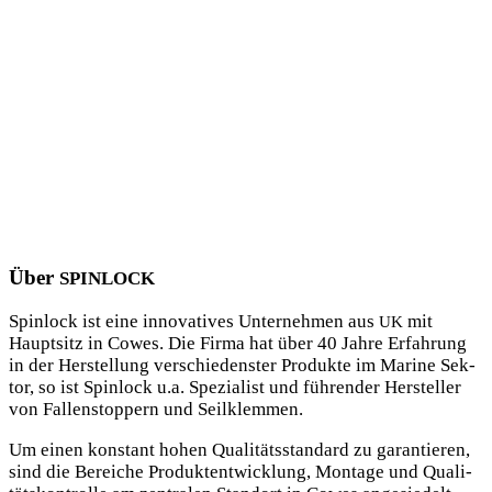
Über
SPINLOCK
Spin­lock ist eine inno­va­ti­ves Unter­neh­men aus
mit
UK
Haupt­sitz in Cowes. Die Fir­ma hat über 40 Jah­re Erfah­rung
in der Her­stel­lung ver­schie­dens­ter Pro­duk­te im Mari­ne Sek­
tor, so ist Spin­lock u.a. Spe­zia­list und füh­ren­der Her­stel­ler
von Fal­len­stop­pern und Seilklemmen.
Um einen kon­stant hohen Qua­li­täts­stan­dard zu garan­tie­ren,
sind die Berei­che Pro­dukt­ent­wick­lung, Mon­ta­ge und Qua­li­