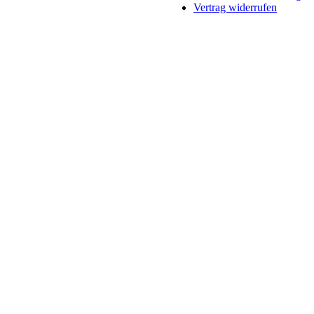
Vertrag widerrufen
Schaltfläche
"Zurück
zum
Anfang"