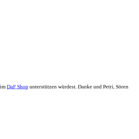
n im
DaF Shop
unter­stüt­zen wür­dest. Dan­ke und Petri, Sören