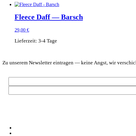
Fleece Daff — Barsch
29,00
€
Lieferzeit:
3-4 Tage
DaF Newsletter
Zu unse­rem News­let­ter ein­tra­gen — kei­ne Angst, wir ver­sc
Social
Facebook
Pinterest