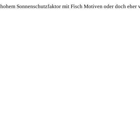
m hohem Son­nen­schutz­fak­tor mit Fisch Moti­ven oder doch eher