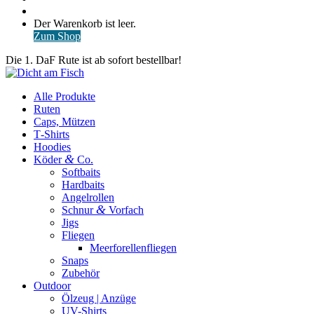
nach
Anmelden
Warenkorb
Der Warenkorb ist leer.
ansehen
Zum Shop
Die 1. DaF Rute ist ab sofort bestellbar!
Alle Produkte
Ruten
Caps, Mützen
T‑Shirts
Hoodies
&
Köder
Co.
Softbaits
Hardbaits
Angelrollen
&
Schnur
Vorfach
Jigs
Fliegen
Meerforellenfliegen
Snaps
Zubehör
Outdoor
Ölzeug | Anzüge
UV-Shirts