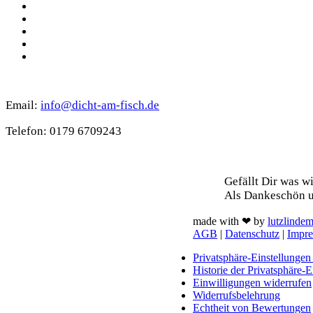
YouTube
Instagram
Spotify
TikTok
WhatsApp
Kontakt
Email:
info@dicht-am-fisch.de
Tele­fon: 0179 6709243
Support
Gefällt Dir was w
Als Dan­ke­schön u
made with ❤ by
lutzlinde
AGB
|
Datenschutz
|
Impr
Privatsphäre-Einstellungen
Historie der Privatsphäre-E
Einwilligungen widerrufen
Widerrufsbelehrung
Echtheit von Bewertungen