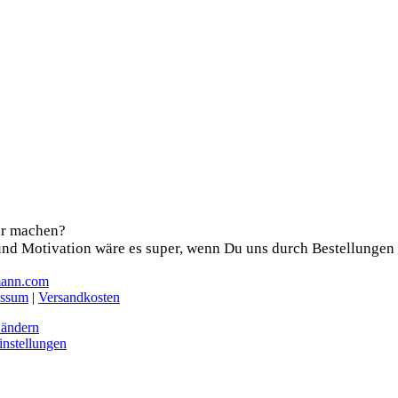
ir machen?
nd Moti­va­ti­on wäre es super, wenn Du uns durch Bestel­lun­ge
mann.com
essum
|
Versandkosten
 ändern
instellungen