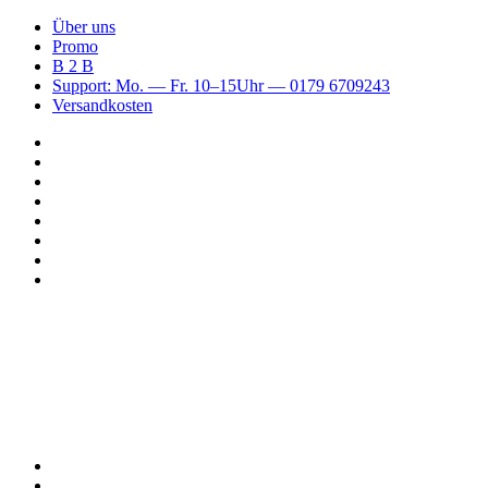
Über uns
Promo
B 2 B
Support: Mo. — Fr. 10–15Uhr — 0179 6709243
Versandkosten
Suchen
nach
WhatsApp
TikTok
Spotify
Instagram
YouTube
Pinterest
Facebook
Menü
Suchen