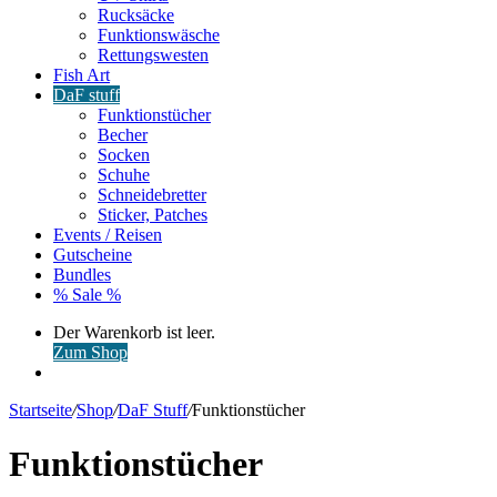
Rucksäcke
Funktionswäsche
Rettungswesten
Fish Art
DaF stuff
Funktionstücher
Becher
Socken
Schuhe
Schneidebretter
Sticker, Patches
Events / Reisen
Gutscheine
Bundles
% Sale %
Warenkorb
Der Warenkorb ist leer.
ansehen
Zum Shop
Anmelden
Startseite
/
Shop
/
DaF Stuff
/
Funktionstücher
Funktionstücher