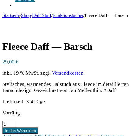
Anmelden
Startseite
/
Shop
/
DaF Stuff
/
Funktionstücher
/
Fleece Daff — Barsch
Fleece Daff — Barsch
29,00
€
inkl. 19 % MwSt.
zzgl.
Versandkosten
Stylisches, wärmendes Halstuch aus Fleece im detaillierten
Barschdesign. Gezeichnet von Jan Mellenthin. #Daff
Lieferzeit:
3-4 Tage
Vorrätig
Fleece
Daff
In den Warenkorb
-