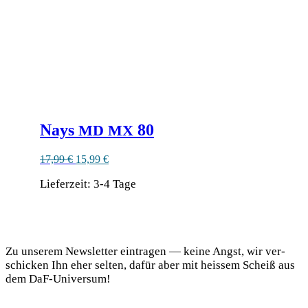
der
Produktseite
gewählt
werden
Nays
80
MD
MX
Ursprünglicher
Aktueller
17,99
€
15,99
€
Preis
Preis
Lieferzeit:
war:
3-4 Tage
ist:
17,99 €
15,99 €.
Dieses
Produkt
DaF Newsletter
weist
mehrere
Zu unse­rem News­let­ter ein­tra­gen — kei­ne Angst, wir ver­
Varianten
schi­cken Ihn eher sel­ten, dafür aber mit heis­sem Scheiß aus
auf.
dem DaF-Universum!
Die
Optionen
können