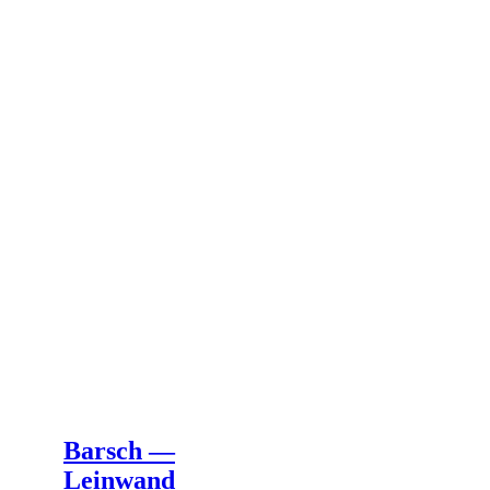
Das könnte dir auch gefallen …
Barsch —
Leinwand