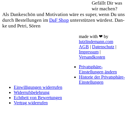
Gefällt Dir was
wir machen?
Als Dan­ke­schön und Moti­va­ti­on wäre es super, wenn Du uns
durch Bestel­lun­gen im
DaF Shop
unter­stüt­zen wür­dest. Dan­
ke und Petri, Sören
made with ❤ by
lutzlindemann.com
AGB
|
Datenschutz
|
Impressum
|
Versandkosten
Privatsphäre-
Einstellungen ändern
Historie der Privatsphäre-
Einstellungen
Einwilligungen widerrufen
Widerrufsbelehrung
Echtheit von Bewertungen
Vertrag widerrufen
Schaltfläche
"Zurück
zum
Anfang"