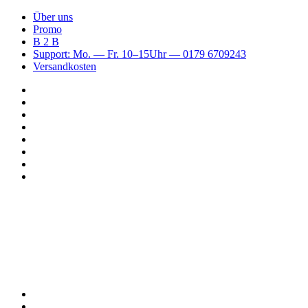
Über uns
Promo
B 2 B
Support: Mo. — Fr. 10–15Uhr — 0179 6709243
Versandkosten
Suchen
nach
WhatsApp
TikTok
Spotify
Instagram
YouTube
Pinterest
Facebook
Menü
Suchen