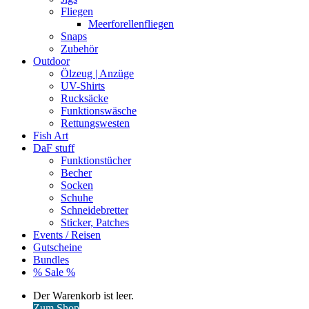
Fliegen
Meerforellenfliegen
Snaps
Zubehör
Outdoor
Ölzeug | Anzüge
UV-Shirts
Rucksäcke
Funktionswäsche
Rettungswesten
Fish Art
DaF stuff
Funktionstücher
Becher
Socken
Schuhe
Schneidebretter
Sticker, Patches
Events / Reisen
Gutscheine
Bundles
% Sale %
Warenkorb
Der Warenkorb ist leer.
ansehen
Zum Shop