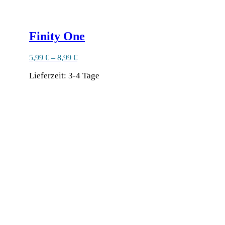
Finity One
5,99
€
–
8,99
€
Lieferzeit:
3-4 Tage
Dieses
Produkt
weist
mehrere
Varianten
auf.
Die
Optionen
können
auf
der
Produktseite
gewählt
werden