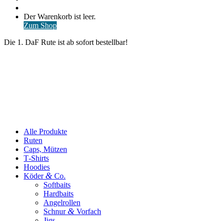
nach
Anmelden
Warenkorb
Der Warenkorb ist leer.
ansehen
Zum Shop
Die 1. DaF Rute ist ab sofort bestellbar!
Alle Produkte
Ruten
Caps, Mützen
T‑Shirts
Hoodies
&
Köder
Co.
Softbaits
Hardbaits
Angelrollen
&
Schnur
Vorfach
Jigs