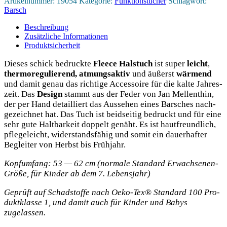
Artikelnummer:
19054
Kategorie:
Funktionstücher
Schlagwort:
Barsch
Barsch
Menge
Beschreibung
Zusätzliche Informationen
Produktsicherheit
Die­ses schick bedruck­te
Fleece
Hals­tuch
ist super
leicht
,
ther­mo­re­gu­lie­rend, atmungs­ak­tiv
und äußerst
wär­mend
und damit genau das rich­ti­ge Acces­soire für die kal­te Jah­res­
zeit. Das
Design
stammt aus der Feder von Jan Mel­len­thin,
der per Hand detail­liert das Aus­se­hen eines Bar­sches nach­
ge­zeich­net hat. Das Tuch ist beid­sei­tig bedruckt und für eine
sehr gute Halt­bar­keit dop­pelt genäht. Es ist haut­freund­lich,
pfle­ge­leicht, wider­stands­fä­hig und somit ein dau­er­haf­ter
Beglei­ter von Herbst bis Frühjahr.
Kopf­um­fang: 53 — 62 cm (nor­ma­le Stan­dard Erwach­se­nen-
Grö­ße, für Kin­der ab dem 7. Lebensjahr)
Geprüft auf Schad­stof­fe nach Oeko-Tex® Stan­dard 100 Pro­
dukt­klas­se 1, und damit auch für Kin­der und Babys
zugelassen.