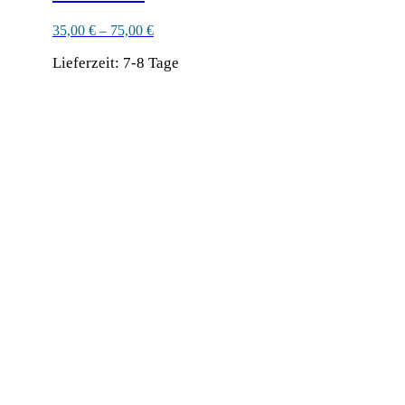
35,00
€
–
75,00
€
Lieferzeit:
7-8 Tage
Dieses
Produkt
Ähnliche Produkte
weist
mehrere
Varianten
auf.
Die
Optionen
können
auf
der
Produktseite
gewählt
werden