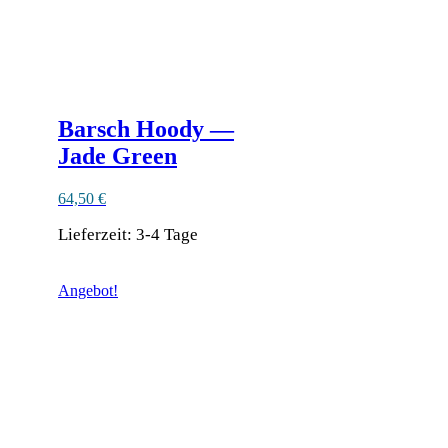
Barsch Hoody —
Jade Green
64,50
€
Lieferzeit:
3-4 Tage
Dieses
Produkt
Angebot!
weist
mehrere
Varianten
auf.
Die
Optionen
können
auf