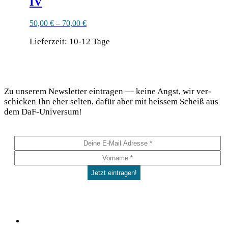
IV
50,00
€
–
70,00
€
Lieferzeit:
10-12 Tage
Dieses
Produkt
DaF Newsletter
weist
mehrere
Zu unse­rem News­let­ter ein­tra­gen — kei­ne Angst, wir ver­
Varianten
schi­cken Ihn eher sel­ten, dafür aber mit heis­sem Scheiß aus
auf.
dem DaF-Universum!
Die
Optionen
können
auf
der
Produktseite
gewählt
werden
Social
Facebook