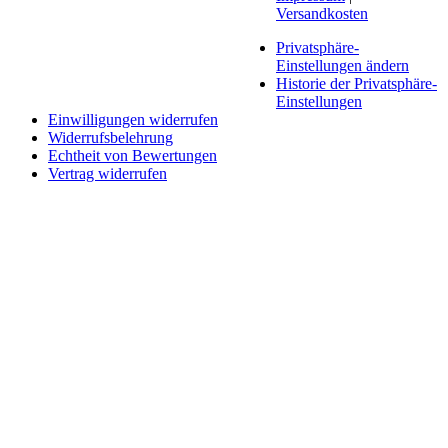
Versandkosten
Privatsphäre-
Einstellungen ändern
Historie der Privatsphäre-
Einstellungen
Einwilligungen widerrufen
Widerrufsbelehrung
Echtheit von Bewertungen
Vertrag widerrufen
Schaltfläche
"Zurück
zum
Anfang"