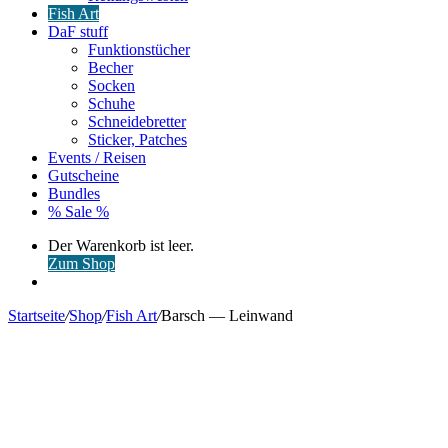
Fish Art
DaF stuff
Funktionstücher
Becher
Socken
Schuhe
Schneidebretter
Sticker, Patches
Events / Reisen
Gutscheine
Bundles
% Sale %
Warenkorb
Der Warenkorb ist leer.
ansehen
Zum Shop
Anmelden
Startseite
/
Shop
/
Fish Art
/
Barsch — Leinwand