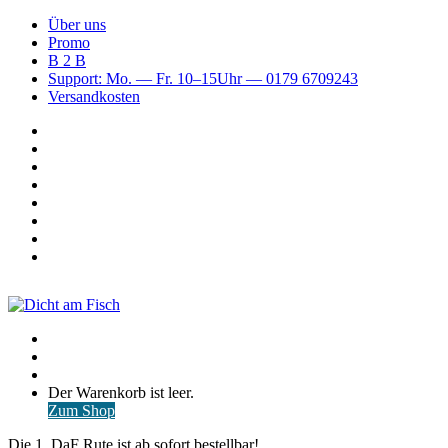
Über uns
Promo
B 2 B
Support: Mo. — Fr. 10–15Uhr — 0179 6709243
Versandkosten
Suchen
nach
WhatsApp
TikTok
Spotify
Instagram
YouTube
Pinterest
Facebook
Menü
Suchen
nach
Anmelden
Warenkorb
Der Warenkorb ist leer.
ansehen
Zum Shop
Die 1. DaF Rute ist ab sofort bestellbar!