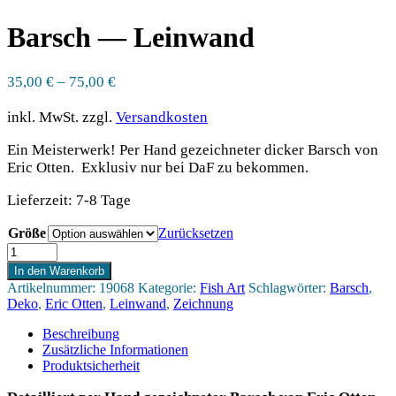
Barsch — Leinwand
35,00
€
–
75,00
€
inkl. MwSt.
zzgl.
Versandkosten
Ein Meisterwerk! Per Hand gezeichneter dicker Barsch von
Eric Otten. Exklusiv nur bei DaF zu bekommen.
Lieferzeit:
7-8 Tage
Größe
Zurücksetzen
Barsch
-
In den Warenkorb
Leinwand
Artikelnummer:
19068
Kategorie:
Fish Art
Schlagwörter:
Barsch
,
Menge
Deko
,
Eric Otten
,
Leinwand
,
Zeichnung
Beschreibung
Zusätzliche Informationen
Produktsicherheit