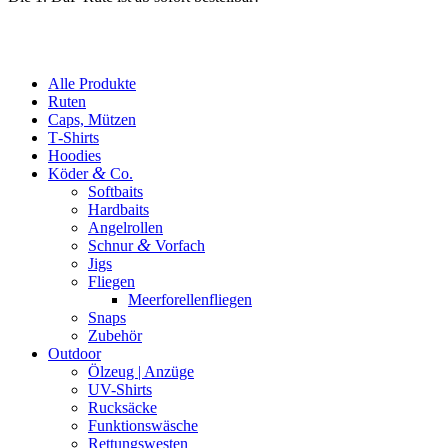
Alle Produkte
Ruten
Caps, Mützen
T‑Shirts
Hoodies
&
Köder
Co.
Softbaits
Hardbaits
Angelrollen
&
Schnur
Vorfach
Jigs
Fliegen
Meerforellenfliegen
Snaps
Zubehör
Outdoor
Ölzeug | Anzüge
UV-Shirts
Rucksäcke
Funktionswäsche
Rettungswesten