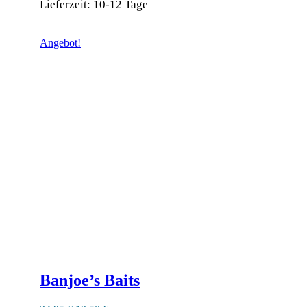
Lieferzeit:
10-12 Tage
Dieses
Produkt
Angebot!
weist
mehrere
Varianten
auf.
Die
Optionen
können
auf
der
Produktseite
gewählt
werden
Banjoe’s Baits