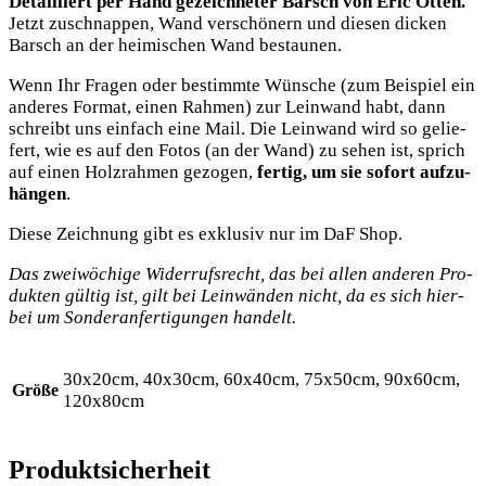
Detail­liert per Hand gezeich­ne­ter Barsch von Eric Otten.
Jetzt zuschnap­pen, Wand ver­schö­nern und die­sen dicken
Barsch an der hei­mi­schen Wand bestaunen.
Wenn Ihr Fra­gen oder bestimm­te Wün­sche (zum Bei­spiel ein
ande­res For­mat, einen Rah­men) zur Lein­wand habt, dann
schreibt uns ein­fach eine Mail. Die Lein­wand wird so gelie­
fert, wie es auf den Fotos (an der Wand) zu sehen ist, sprich
auf einen Holz­rah­men gezo­gen,
fer­tig, um sie sofort auf­zu­
hän­gen
.
Die­se Zeich­nung gibt es exklu­siv nur im DaF Shop.
Das zwei­wö­chi­ge Wider­rufs­recht, das bei allen ande­ren Pro­
duk­ten gül­tig ist, gilt bei Lein­wän­den nicht, da es sich hier­
bei um Son­der­an­fer­ti­gun­gen handelt.
30x20cm, 40x30cm, 60x40cm, 75x50cm, 90x60cm,
Größe
120x80cm
Produktsicherheit