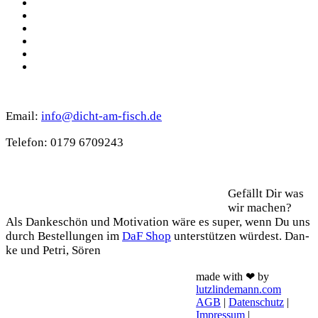
Pinterest
YouTube
Instagram
Spotify
TikTok
WhatsApp
Kontakt
Email:
info@dicht-am-fisch.de
Tele­fon: 0179 6709243
Support
Gefällt Dir was
wir machen?
Als Dan­ke­schön und Moti­va­ti­on wäre es super, wenn Du uns
durch Bestel­lun­gen im
DaF Shop
unter­stüt­zen wür­dest. Dan­
ke und Petri, Sören
made with ❤ by
lutzlindemann.com
AGB
|
Datenschutz
|
Impressum
|