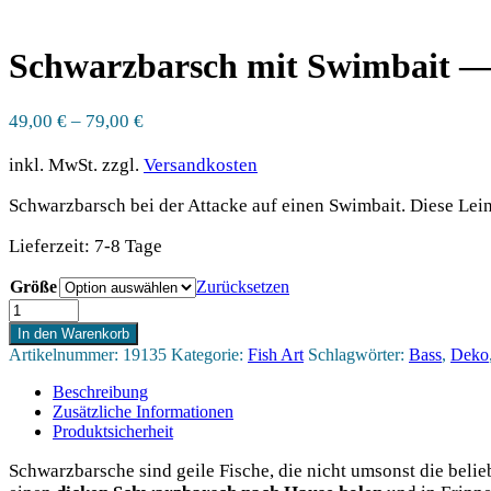
Schwarzbarsch mit Swimbait 
49,00
€
–
79,00
€
inkl. MwSt.
zzgl.
Versandkosten
Schwarzbarsch bei der Attacke auf einen Swimbait. Diese Lei
Lieferzeit:
7-8 Tage
Größe
Zurücksetzen
Schwarzbarsch
mit
In den Warenkorb
Swimbait
Artikelnummer:
19135
Kategorie:
Fish Art
Schlagwörter:
Bass
,
Deko
-
Leinwand
Beschreibung
Menge
Zusätzliche Informationen
Produktsicherheit
Schwarz­bar­sche sind gei­le Fische, die nicht umsonst die belieb­t