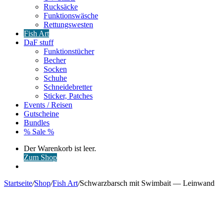
Rucksäcke
Funktionswäsche
Rettungswesten
Fish Art
DaF stuff
Funktionstücher
Becher
Socken
Schuhe
Schneidebretter
Sticker, Patches
Events / Reisen
Gutscheine
Bundles
% Sale %
Warenkorb
Der Warenkorb ist leer.
ansehen
Zum Shop
Anmelden
Startseite
/
Shop
/
Fish Art
/
Schwarzbarsch mit Swimbait — Leinwand