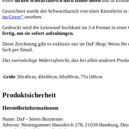
einen
dicken Schwarz­barsch nach Hau­se holen
und in Erin­n
Gezeich­net wur­de der Schwarz­barsch von einer Künst­le­rin in Sü
im Cover”
ansehen.
Gedruckt wird die Lein­wand hoch­kant im 3:4 For­mat in einer G
fer­tig, um sie sofort auf­zu­hän­gen
.
Die­se Zeich­nung gibt es exklu­siv nur im DaF Shop. Wenn Ihr da
fach per Email.
Das zwei­wö­chi­ge Wider­rufs­recht, das bei allen ande­ren Pro­duk­
30x40cm, 40x60cm, 60x80cm, 75x100cm
Größe
Produktsicherheit
Herstellerinformationen
Name: DaF - Sören Burmester
Adresse: Neuengammer Hausdeich 278, 21039 Hamburg, Deu