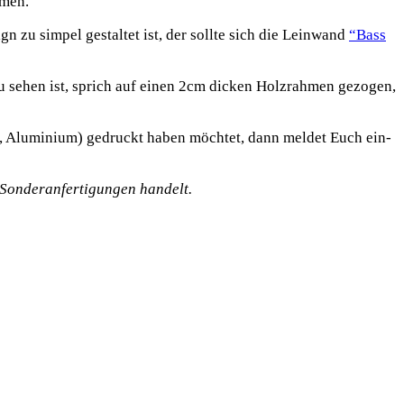
umen.
n zu sim­pel gestal­tet ist, der soll­te sich die Lein­wand
“Bass
zu sehen ist, sprich auf einen 2cm dicken Holz­rah­men gezo­gen,
s, Alu­mi­ni­um) gedruckt haben möch­tet, dann mel­det Euch ein­
Son­der­an­fer­ti­gun­gen handelt.