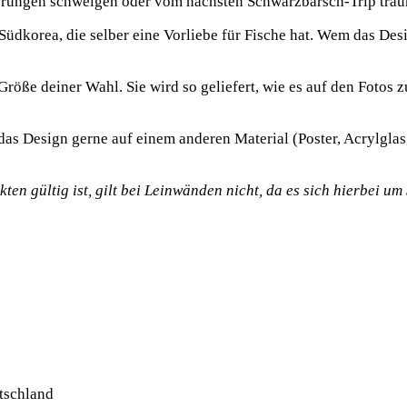
e­run­gen schwel­gen oder vom nächs­ten Schwarz­barsch-Trip trä
d­ko­rea, die sel­ber eine Vor­lie­be für Fische hat. Wem das Desig
rö­ße dei­ner Wahl. Sie wird so gelie­fert, wie es auf den Fotos 
s Design ger­ne auf einem ande­ren Mate­ri­al (Pos­ter, Acryl­gla
ten gül­tig ist, gilt bei Lein­wän­den nicht, da es sich hier­bei um 
tschland