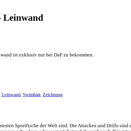
— Leinwand
nwand ist exklusiv nur bei DaF zu bekommen.
,
Leinwand
,
Swimbait
,
Zeichnung
es­ten Sport­fi­sche der Welt sind. Die Atta­cken und Drills sind ei