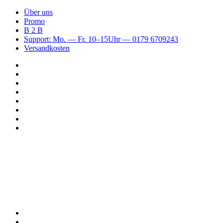
Über uns
Promo
B 2 B
Support: Mo. — Fr. 10–15Uhr — 0179 6709243
Versandkosten
Suchen
nach
WhatsApp
TikTok
Spotify
Instagram
YouTube
Pinterest
Facebook
Menü
Suchen