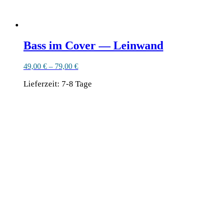
Bass im Cover — Leinwand
49,00
€
–
79,00
€
Lieferzeit:
7-8 Tage
Dieses
Produkt
weist
mehrere
Varianten
auf.
Die
Optionen
können
auf
der
Produktseite
gewählt
werden