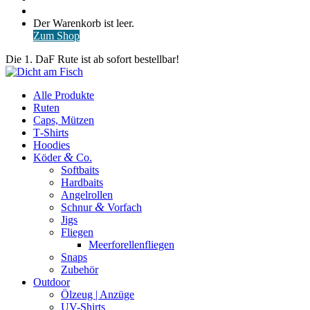
nach
Anmelden
Warenkorb
Der Warenkorb ist leer.
ansehen
Zum Shop
Die 1. DaF Rute ist ab sofort bestellbar!
Alle Produkte
Ruten
Caps, Mützen
T‑Shirts
Hoodies
&
Köder
Co.
Softbaits
Hardbaits
Angelrollen
&
Schnur
Vorfach
Jigs
Fliegen
Meerforellenfliegen
Snaps
Zubehör
Outdoor
Ölzeug | Anzüge
UV-Shirts