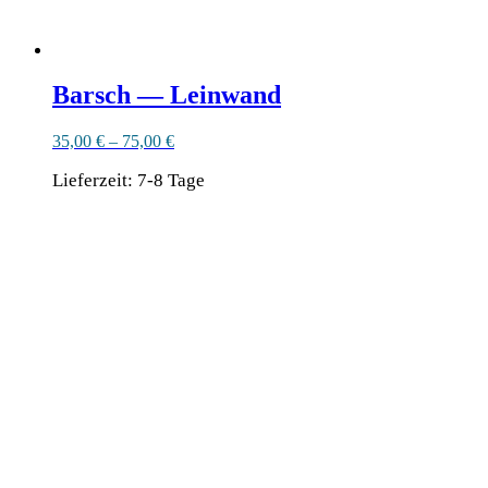
Barsch — Leinwand
35,00
€
–
75,00
€
Lieferzeit:
7-8 Tage
Dieses
Ähnliche Produkte
Produkt
weist
mehrere
Varianten
auf.
Die
Optionen
können
auf
der
Produktseite
gewählt
werden