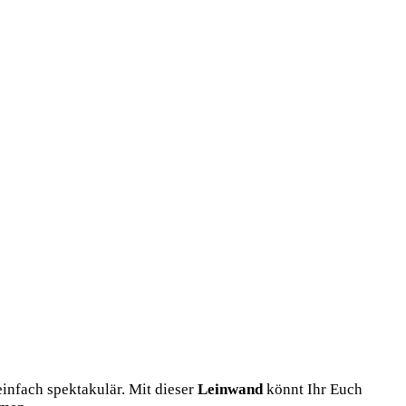
n­fach spek­ta­ku­lär. Mit die­ser
Lein­wand
könnt Ihr Euch