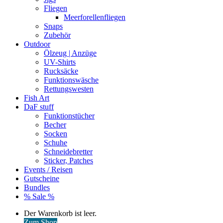
Fliegen
Meerforellenfliegen
Snaps
Zubehör
Outdoor
Ölzeug | Anzüge
UV-Shirts
Rucksäcke
Funktionswäsche
Rettungswesten
Fish Art
DaF stuff
Funktionstücher
Becher
Socken
Schuhe
Schneidebretter
Sticker, Patches
Events / Reisen
Gutscheine
Bundles
% Sale %
Warenkorb
Der Warenkorb ist leer.
ansehen
Zum Shop