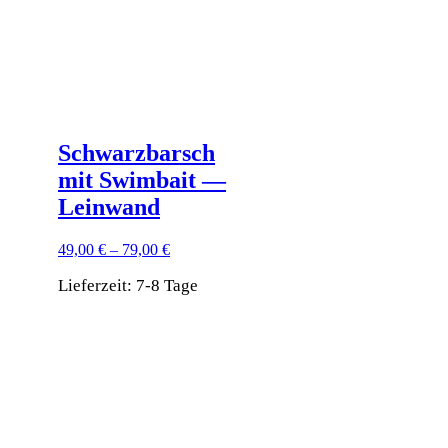
Produktseite
gewählt
werden
Schwarzbarsch
mit Swimbait —
Leinwand
49,00
€
–
79,00
€
Lieferzeit:
7-8 Tage
Dieses
Produkt
weist
mehrere
Varianten
auf.
Die
Optionen