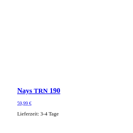
mehrere
Varianten
auf.
Die
Optionen
können
auf
der
Produktseite
gewählt
werden
Nays
190
TRN
59,99
€
Lieferzeit:
3-4 Tage
Dieses
Produkt