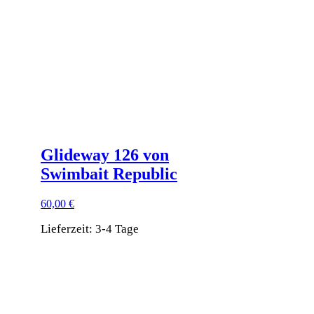
können
auf
der
Produktseite
gewählt
werden
Glideway 126 von
Swimbait Republic
60,00
€
Lieferzeit:
3-4 Tage
Dieses
Produkt
weist
mehrere
Varianten