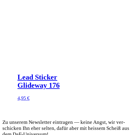
Optionen
können
auf
der
Produktseite
gewählt
werden
Lead Sticker
Glideway 176
4,95
€
DaF Newsletter
Zu unse­rem News­let­ter ein­tra­gen — kei­ne Angst, wir ver­
schi­cken Ihn eher sel­ten, dafür aber mit heis­sem Scheiß aus
dem DaF-Universum!