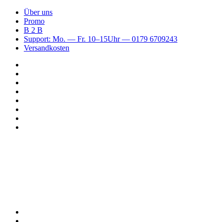
Über uns
Promo
B 2 B
Support: Mo. — Fr. 10–15Uhr — 0179 6709243
Versandkosten
Suchen
nach
WhatsApp
TikTok
Spotify
Instagram
YouTube
Pinterest
Facebook
Menü
Suchen