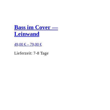
Bass im Cover —
Leinwand
49,00
€
–
79,00
€
Lieferzeit:
7-8 Tage
Dieses
Produkt
weist
mehrere
Varianten
auf.
Die
Optionen
können
auf
der