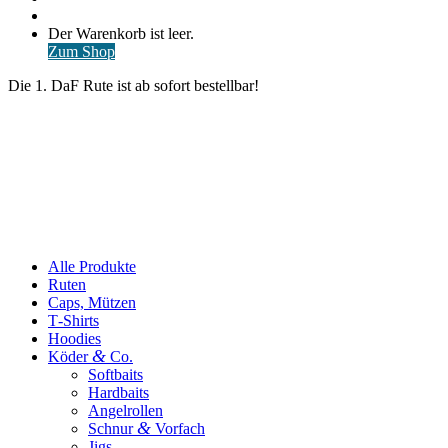
nach
Anmelden
Warenkorb
Der Warenkorb ist leer.
ansehen
Zum Shop
Die 1. DaF Rute ist ab sofort bestellbar!
Alle Produkte
Ruten
Caps, Mützen
T‑Shirts
Hoodies
&
Köder
Co.
Softbaits
Hardbaits
Angelrollen
&
Schnur
Vorfach
Jigs