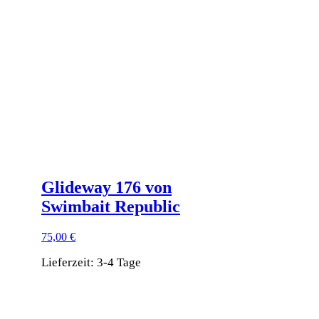
auf.
Die
Optionen
können
auf
der
Produktseite
gewählt
werden
Glideway 176 von
Swimbait Republic
75,00
€
Lieferzeit:
3-4 Tage
Dieses
Produkt
weist