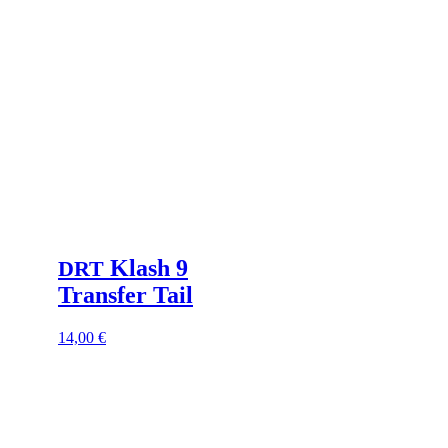
Die
Optionen
können
auf
der
Produktseite
gewählt
werden
Klash 9
DRT
Transfer Tail
Dieses
14,00
€
Produkt
weist
mehrere
Varianten
auf.
Die