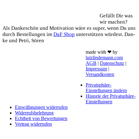
Support
Gefällt Dir was
wir machen?
Als Dan­ke­schön und Moti­va­ti­on wäre es super, wenn Du uns
durch Bestel­lun­gen im
DaF Shop
unter­stüt­zen wür­dest. Dan­
ke und Petri, Sören
made with ❤ by
lutzlindemann.com
AGB
|
Datenschutz
|
Impressum
|
Versandkosten
Privatsphäre-
Einstellungen ändern
Historie der Privatsphäre-
Einstellungen
Einwilligungen widerrufen
Widerrufsbelehrung
Echtheit von Bewertungen
Vertrag widerrufen
Schaltfläche