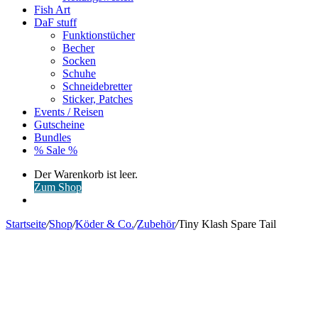
Fish Art
DaF stuff
Funktionstücher
Becher
Socken
Schuhe
Schneidebretter
Sticker, Patches
Events / Reisen
Gutscheine
Bundles
% Sale %
Warenkorb
Der Warenkorb ist leer.
ansehen
Zum Shop
Anmelden
Startseite
/
Shop
/
Köder & Co.
/
Zubehör
/
Tiny Klash Spare Tail