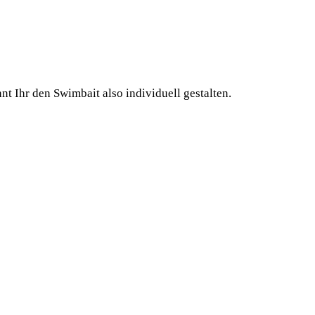
t Ihr den Swim­bait also indi­vi­du­ell gestalten.