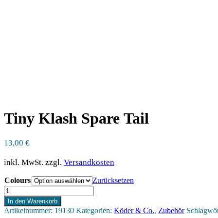
Tiny Klash Spare Tail
13,00
€
inkl. MwSt.
zzgl.
Versandkosten
Colours
Zurücksetzen
Tiny
Klash
In den Warenkorb
Spare
Artikelnummer:
19130
Kategorien:
Köder & Co.
,
Zubehör
Schlagwör
Tail