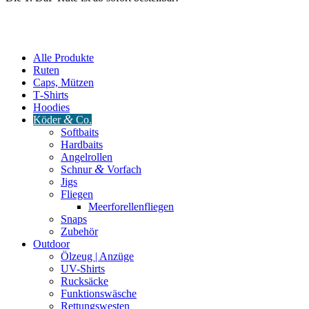
Alle Produkte
Ruten
Caps, Mützen
T‑Shirts
Hoodies
&
Köder
Co.
Softbaits
Hardbaits
Angelrollen
&
Schnur
Vorfach
Jigs
Fliegen
Meerforellenfliegen
Snaps
Zubehör
Outdoor
Ölzeug | Anzüge
UV-Shirts
Rucksäcke
Funktionswäsche
Rettungswesten