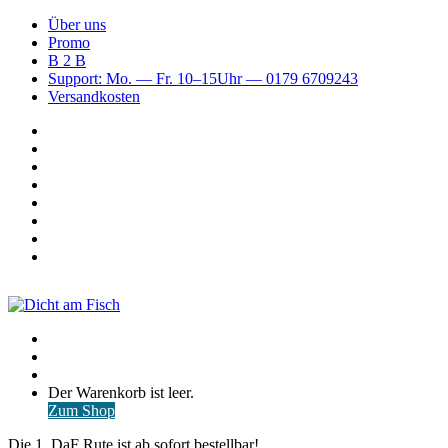
Über uns
Promo
B 2 B
Support: Mo. — Fr. 10–15Uhr — 0179 6709243
Versandkosten
Suchen
nach
WhatsApp
TikTok
Spotify
Instagram
YouTube
Pinterest
Facebook
Menü
Suchen
nach
Anmelden
Warenkorb
Der Warenkorb ist leer.
ansehen
Zum Shop
Die 1. DaF Rute ist ab sofort bestellbar!