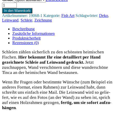
Schleie
-
In den Warenkorb
Leinwand
Artikelnummer:
19068-1
Kategorie:
Fish Art
Schlagwörter:
Deko
,
Menge
Leinwand
,
Schleie
,
Zeichnung
Beschreibung
Zusätzliche Informationen
Produktsicherheit
Rezensionen (0)
Schlei­en zäh­len sicher­lich zu den schöns­ten hei­mi­schen
Fischen.
Hier bekommt Ihr eine detail­liert per Hand
gezeich­ne­te Schleie auf Lein­wand gedruckt.
Jetzt
zuschnap­pen, Wand ver­schö­nern und die­se wun­der­schö­ne
Tin­ca an der hei­mi­schen Wand bestaunen.
Wenn Ihr Fra­gen oder bestimm­te Wün­sche (zum Bei­spiel ein
ande­res For­mat, einen Rah­men) zur Lein­wand habt, dann
schreibt uns ein­fach eine Mail. Die Lein­wand wird so gelie­
fert, wie es auf den Fotos (an der Wand) zu sehen ist, sprich
auf einen Holz­rah­men gezo­gen,
fer­tig, um sie sofort auf­zu­
hän­gen
.