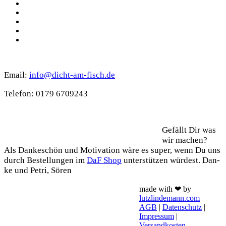
YouTube
Instagram
Spotify
TikTok
WhatsApp
Kontakt
Email:
info@dicht-am-fisch.de
Tele­fon: 0179 6709243
Support
Gefällt Dir was
wir machen?
Als Dan­ke­schön und Moti­va­ti­on wäre es super, wenn Du uns
durch Bestel­lun­gen im
DaF Shop
unter­stüt­zen wür­dest. Dan­
ke und Petri, Sören
made with ❤ by
lutzlindemann.com
AGB
|
Datenschutz
|
Impressum
|
Versandkosten