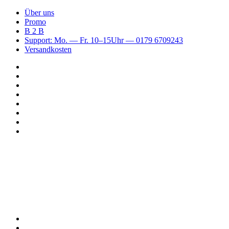
Über uns
Promo
B 2 B
Support: Mo. — Fr. 10–15Uhr — 0179 6709243
Versandkosten
Suchen
nach
WhatsApp
TikTok
Spotify
Instagram
YouTube
Pinterest
Facebook
Menü
Suchen