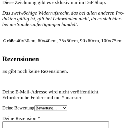
Die­se Zeich­nung gibt es exklu­siv nur im DaF Shop.
Das zwei­wö­chi­ge Wider­rufs­recht, das bei allen ande­ren Pro­
duk­ten gül­tig ist, gilt bei Lein­wän­den nicht, da es sich hier­
bei um Son­der­an­fer­ti­gun­gen handelt.
40x30cm, 60x40cm, 75x50cm, 90x60cm, 100x75cm
Größe
Rezensionen
Es gibt noch keine Rezensionen.
Schreibe die erste Rezension für „Schleie — Leinwand“
Deine E-Mail-Adresse wird nicht veröffentlicht.
Erforderliche Felder sind mit
*
markiert
Deine Bewertung
Deine Rezension
*