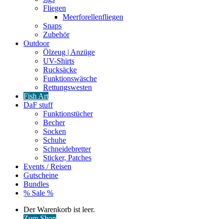
Fliegen
Meerforellenfliegen
Snaps
Zubehör
Outdoor
Ölzeug | Anzüge
UV-Shirts
Rucksäcke
Funktionswäsche
Rettungswesten
Fish Art
DaF stuff
Funktionstücher
Becher
Socken
Schuhe
Schneidebretter
Sticker, Patches
Events / Reisen
Gutscheine
Bundles
% Sale %
Warenkorb
Der Warenkorb ist leer.
ansehen
Zum Shop