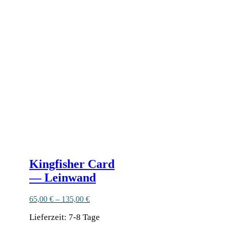
weist
mehrere
Varianten
auf.
Die
Optionen
können
auf
der
Produktseite
gewählt
werden
Kingfisher Card
— Leinwand
65,00
€
–
135,00
€
Lieferzeit:
7-8 Tage