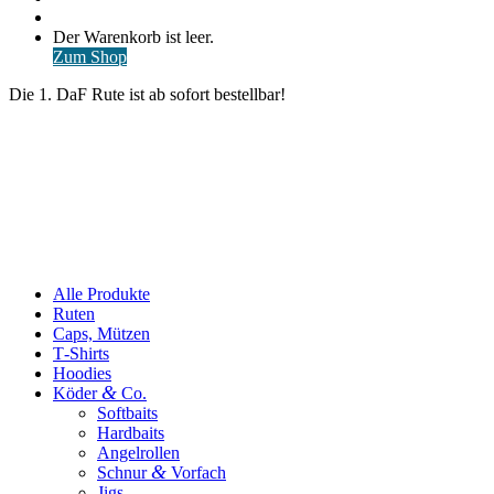
nach
Anmelden
Warenkorb
Der Warenkorb ist leer.
ansehen
Zum Shop
Die 1. DaF Rute ist ab sofort bestellbar!
Alle Produkte
Ruten
Caps, Mützen
T‑Shirts
Hoodies
&
Köder
Co.
Softbaits
Hardbaits
Angelrollen
&
Schnur
Vorfach
Jigs