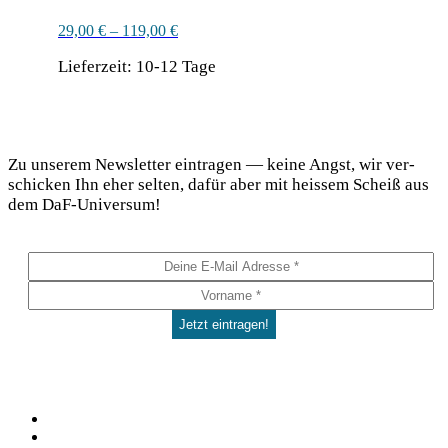
29,00
€
–
119,00
€
Lieferzeit:
10-12 Tage
Dieses
Produkt
DaF Newsletter
weist
mehrere
Zu unse­rem News­let­ter ein­tra­gen — kei­ne Angst, wir ver­
Varianten
schi­cken Ihn eher sel­ten, dafür aber mit heis­sem Scheiß aus
auf.
dem DaF-Universum!
Die
Optionen
können
auf
der
Produktseite
gewählt
werden
Social
Facebook
Pinterest