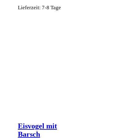
Lieferzeit:
7-8 Tage
Dieses
Produkt
weist
mehrere
Varianten
auf.
Die
Optionen
können
auf
der
Produktseite
gewählt
werden
Eisvogel mit
Barsch