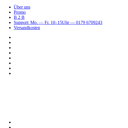
Über uns
Promo
B 2 B
Support: Mo. — Fr. 10–15Uhr — 0179 6709243
Versandkosten
Suchen
nach
WhatsApp
TikTok
Spotify
Instagram
YouTube
Pinterest
Facebook
Menü
Suchen