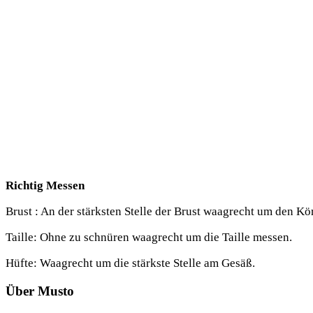
Rich­tig Messen
Brust : An der stärks­ten Stel­le der Brust waag­recht um den Kö
Tail­le: Ohne zu schnü­ren waag­recht um die Tail­le messen.
Hüf­te: Waag­recht um die stärks­te Stel­le am Gesäß.
Über Musto