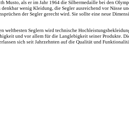
th Mus­to, als er im Jahr 1964 die Sil­ber­me­dail­le bei den Olym
es denk­bar wenig Klei­dung, die Seg­ler aus­rei­chend vor Näs­se u
prü­chen der Seg­ler gerecht wird. Sie soll­te eine neue Dimen­si­o
elt­bes­ten Seg­lern wird tech­ni­sche Hoch­leis­tungs­be­klei­du
ä­hig­keit und vor allem für die Lang­le­big­keit sei­ner Pro­duk­te. 
er­las­sen sich seit Jahr­zehn­ten auf die Qua­li­tät und Funk­tio­na­li­