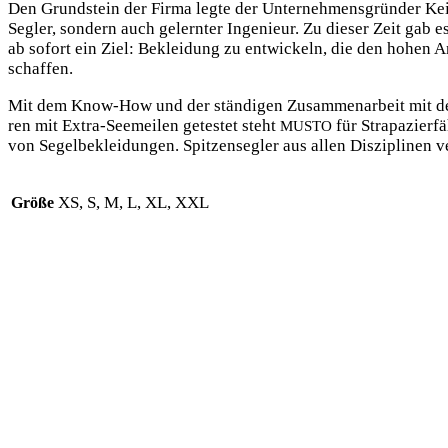
Den Grund­stein der Fir­ma leg­te der Unter­neh­mens­grün­der Kei
Seg­ler, son­dern auch gelern­ter Inge­nieur. Zu die­ser Zeit gab 
ab sofort ein Ziel: Beklei­dung zu ent­wi­ckeln, die den hohen Ans
schaffen.
Mit dem Know-How und der stän­di­gen Zusam­men­ar­beit mit den w
ren mit Extra-See­mei­len getes­tet steht
für Stra­pa­zier­f
MUSTO
von Segel­be­klei­dun­gen. Spit­zen­seg­ler aus allen Dis­zi­pli­nen v
XS, S, M, L, XL, XXL
Größe
Das könnte dir auch gefallen …