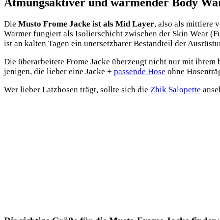
Atmungsaktiver und wärmender Body Wa
Die
Mus­to Fro­me Jacke ist als Mid Lay­er
, also als mitt­le­r
War­mer fun­giert als Iso­lier­schicht zwi­schen der Skin Wear (F
ist an kal­ten Tagen ein uner­setz­ba­rer Bestand­teil der Ausrüst
Die über­ar­bei­te­te Fro­me Jacke über­zeugt nicht nur mit ihrem
je­ni­gen, die lie­ber eine Jacke +
pas­sen­de Hose
ohne Hosen­trä­
Wer lie­ber Latz­ho­sen trägt, soll­te sich die
Zhik Sal­o­pet­te
anse