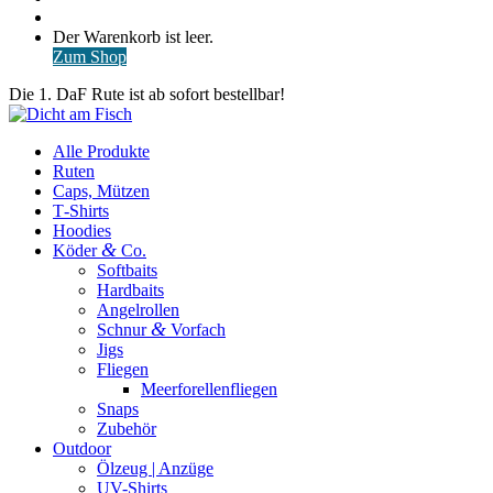
nach
Anmelden
Warenkorb
Der Warenkorb ist leer.
ansehen
Zum Shop
Die 1. DaF Rute ist ab sofort bestellbar!
Alle Produkte
Ruten
Caps, Mützen
T‑Shirts
Hoodies
&
Köder
Co.
Softbaits
Hardbaits
Angelrollen
&
Schnur
Vorfach
Jigs
Fliegen
Meerforellenfliegen
Snaps
Zubehör
Outdoor
Ölzeug | Anzüge
UV-Shirts