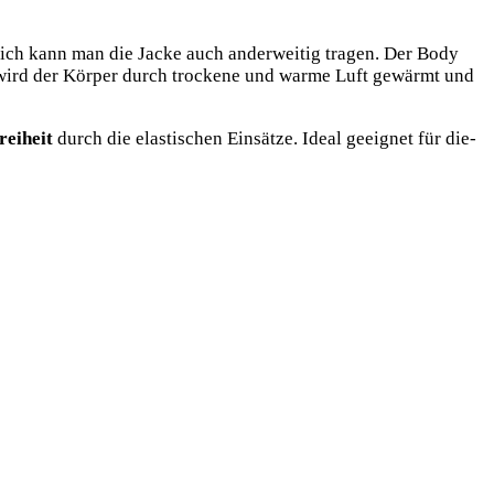
tür­lich kann man die Jacke auch ander­wei­tig tra­gen. Der Body
wird der Kör­per durch tro­cke­ne und war­me Luft gewärmt und
rei­heit
durch die elas­ti­schen Ein­sät­ze.
Ide­al geeig­net für die­