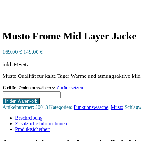
Musto Frome Mid Layer Jacke
Ursprünglicher
Aktueller
169,00
€
149,00
€
Preis
Preis
war:
ist:
inkl. MwSt.
169,00 €
149,00 €.
Musto Qualität für kalte Tage: Warme und atmungsaktive Mid
Größe
Zurücksetzen
Musto
Frome
In den Warenkorb
Mid
Artikelnummer:
20013
Kategorien:
Funktionswäsche
,
Musto
Schlagw
Layer
Jacke
Beschreibung
Menge
Zusätzliche Informationen
Produktsicherheit