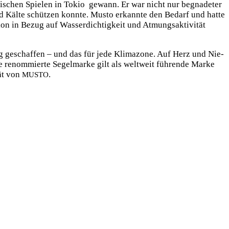
­pi­schen Spie­len in Tokio gewann. Er war nicht nur begna­de­ter
nd Käl­te schüt­zen konn­te. Mus­to erkann­te den Bedarf und hat­te
n in Bezug auf Was­ser­dich­tig­keit und Atmungs­ak­ti­vi­tät
ng geschaf­fen – und das für jede Kli­ma­zo­ne. Auf Herz und Nie­
Die renom­mier­te Segel­mar­ke gilt als welt­weit füh­ren­de Mar­ke
tät von
.
MUSTO