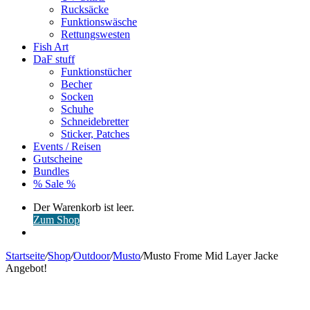
Rucksäcke
Funktionswäsche
Rettungswesten
Fish Art
DaF stuff
Funktionstücher
Becher
Socken
Schuhe
Schneidebretter
Sticker, Patches
Events / Reisen
Gutscheine
Bundles
% Sale %
Warenkorb
Der Warenkorb ist leer.
ansehen
Zum Shop
Anmelden
Startseite
/
Shop
/
Outdoor
/
Musto
/
Musto Frome Mid Layer Jacke
Angebot!