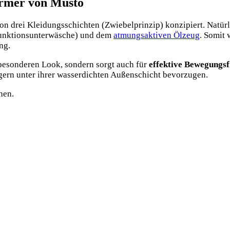
rmer von Musto
e von drei Klei­dungs­schich­ten (Zwie­bel­prin­zip) kon­zi­piert. Na
unk­ti­ons­un­ter­wä­sche) und dem
atmungs­ak­ti­ven Ölzeug
. Somit 
ung.
 beson­de­ren Look, son­dern sorgt auch für
effek­ti­ve Bewe­gungs­f
gern unter ihrer was­ser­dich­ten Außen­schicht bevorzugen.
hen.