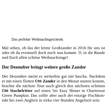
Das per­fek­te Weihnachtsgeschenk
Mal sehen, ob das der letz­te Groß­zan­der in 2016 für uns ist
oder ob da even­tu­ell doch noch was kommt.
in die Run­de
TL
und Euch allen schö­ne Weihnachstage!
Der Dezember bringt weitere große Zander
Der Dezem­ber meint es wei­ter­hin gut mit Sascha. Nach­dem
er mit einen flot­ten
Zan­der
in den Monat star­ten konn­te,
Ü90
brach­te die nächs­te Tour auch gleich den nächs­ten schö­nen
Sta­chel­rit­ter
auf einen 5er Easy Shi­ner in Chartreu­se
Ü80
Green Pump­kin. Das soll­te aber auch der ein­zi­ge Fisch­kon­
takt bei zwei Ang­lern in zir­ka vier Stun­den Angel­zeit sein.