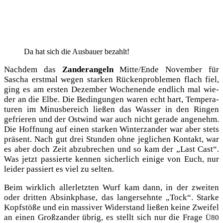
Da hat sich die Aus­bau­er bezahlt!
Nach­dem das
Zan­der­an­geln
Mitte/Ende Novem­ber für
Sascha erst­mal wegen star­ken Rücken­pro­ble­men flach fiel,
ging es am ers­ten Dezem­ber Wochen­en­de end­lich mal wie­
der an die Elbe. Die Bedin­gun­gen waren echt hart, Tem­pe­ra­
tu­ren im Minus­be­reich lie­ßen das Was­ser in den Rin­gen
gefrie­ren und der Ost­wind war auch nicht gera­de ange­nehm.
Die Hoff­nung auf einen star­ken Win­ter­zan­der war aber stets
prä­sent. Nach gut drei Stun­den ohne jeg­li­chen Kon­takt, war
es aber doch Zeit abzu­bre­chen und so kam der „Last Cast“.
Was jetzt pas­sier­te ken­nen sicher­lich eini­ge von Euch, nur
lei­der pas­siert es viel zu selten.
Beim wirk­lich aller­letz­ten Wurf kam dann, in der zwei­ten
oder drit­ten Absink­pha­se, das lang­ersehn­te „Tock“. Star­ke
Kopf­stö­ße und ein mas­si­ver Wider­stand lie­ßen kei­ne Zwei­fel
an einen Groß­zan­der übrig, es stellt sich nur die Fra­ge
Ü80