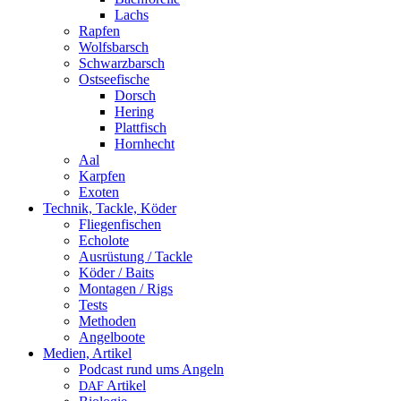
Lachs
Rapfen
Wolfsbarsch
Schwarzbarsch
Ostseefische
Dorsch
Hering
Plattfisch
Hornhecht
Aal
Karpfen
Exoten
Technik, Tackle, Köder
Fliegenfischen
Echolote
Ausrüstung / Tackle
Köder / Baits
Montagen / Rigs
Tests
Methoden
Angelboote
Medien, Artikel
Podcast rund ums Angeln
Artikel
DAF