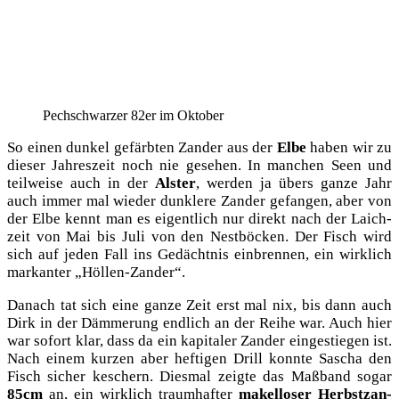
Pech­schwar­zer 82er im Oktober
So einen dun­kel gefärb­ten Zan­der aus der
Elbe
haben wir zu
die­ser Jah­res­zeit noch nie gese­hen. In man­chen Seen und
teil­wei­se auch in der
Als­ter
, wer­den ja übers gan­ze Jahr
auch immer mal wie­der dunk­le­re Zan­der gefan­gen, aber von
der Elbe kennt man es eigent­lich nur direkt nach der Laich­
zeit von Mai bis Juli von den Nest­bö­cken. Der Fisch wird
sich auf jeden Fall ins Gedächt­nis ein­bren­nen, ein wirk­lich
mar­kan­ter „Höl­len-Zan­der“.
Danach tat sich eine gan­ze Zeit erst mal nix, bis dann auch
Dirk in der Däm­me­rung end­lich an der Rei­he war. Auch hier
war sofort klar, dass da ein kapi­ta­ler Zan­der ein­ge­stie­gen ist.
Nach einem kur­zen aber hef­ti­gen Drill konn­te Sascha den
Fisch sicher keschern. Dies­mal zeig­te das Maß­band sogar
85cm
an, ein wirk­lich traum­haf­ter
makel­lo­ser Herbst­zan­