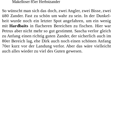
Makel­lo­ser 85er Herbstzander
So wünscht man sich das doch, zwei Ang­ler, zwei Bis­se, zwei
ü80 Zan­der. Fast zu schön um wahr zu sein. In der Dun­kel­
heit wur­de noch ein letz­ter Spot ange­fah­ren, um ein wenig
mit
Hard­baits
in fla­che­ren Berei­chen zu fischen. Hier war
Petrus aber nicht mehr so gut gestimmt. Sascha ver­lor gleich
zu Anfang einen rich­tig guten Zan­der, der sicher­lich auch im
80er Bereich lag, ehe Dirk auch noch einen schö­nen Anfang
70er kurz vor der Lan­dung ver­lor. Aber das wäre viel­leicht
auch alles wie­der zu viel des Guten gewesen.