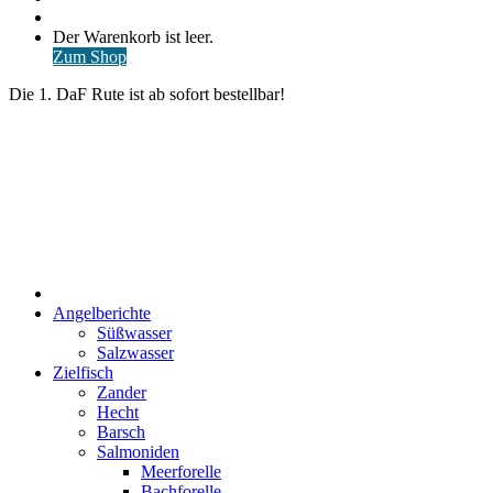
nach
Anmelden
Warenkorb
Der Warenkorb ist leer.
ansehen
Zum Shop
Die 1. DaF Rute ist ab sofort bestellbar!
Start
Angelberichte
Süßwasser
Salzwasser
Zielfisch
Zander
Hecht
Barsch
Salmoniden
Meerforelle
Bachforelle