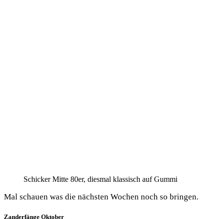
Schi­cker Mit­te 80er, dies­mal klas­sisch auf Gummi
Mal schau­en was die nächs­ten Wochen noch so bringen.
Zanderfänge Oktober