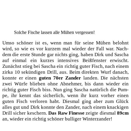
Sol­che Fische las­sen alle Mühen vergessen!
Umso schö­ner ist es, wenn man für sei­ne Mühen belohnt
wird, so wie es vor kur­zem mal wie­der der Fall war. Nach­
dem die ers­te Stun­de gar nichts ging, haben Dirk und Sascha
auf ein­mal ein kur­zes inten­si­ves Beiß­fens­ter erwischt.
Zunächst stieg bei Sascha ein rich­tig guter Fisch, nach einem
zir­ka 10 sekün­di­gen Drill, aus. Beim direk­ten Wurf danach,
konn­te er einen
guten 70er Zan­der
lan­den. Die nächs­ten
zwei Wür­fe blie­ben ohne Abneh­mer, bis dann wie­der ein
rich­tig guter Fisch biss. Nun ging Sascha natür­lich die Pum­
pe, ihr kennt das sicher­lich, wenn ihr kurz vor­her einen
guten Fisch ver­lo­ren habt. Dies­mal ging aber zum Glück
alles gut und Dirk konn­te den Zan­der, nach einem kna­cki­gen
Drill sicher keschern.
Das Raw Fines­se
zeig­te dies­mal
89cm
an, wie­der ein rich­tig schö­ner bul­li­ger Winterzander!