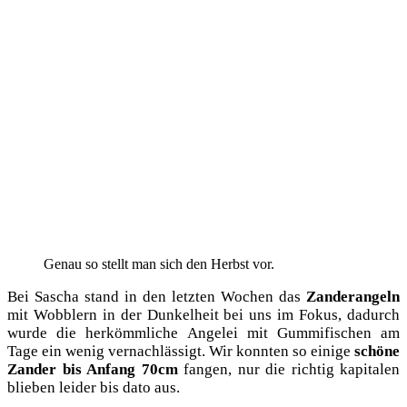
Genau so stellt man sich den Herbst vor.
Bei Sascha stand in den letz­ten Wochen das
Zan­der­an­geln
mit Wob­blern in der Dun­kel­heit bei uns im Fokus, dadurch
wur­de die her­kömm­li­che Ange­lei mit Gum­mi­fi­schen am
Tage ein wenig ver­nach­läs­sigt. Wir konn­ten so eini­ge
schö­ne
Zan­der bis Anfang 70cm
fan­gen, nur die rich­tig kapi­ta­len
blie­ben lei­der bis dato aus.