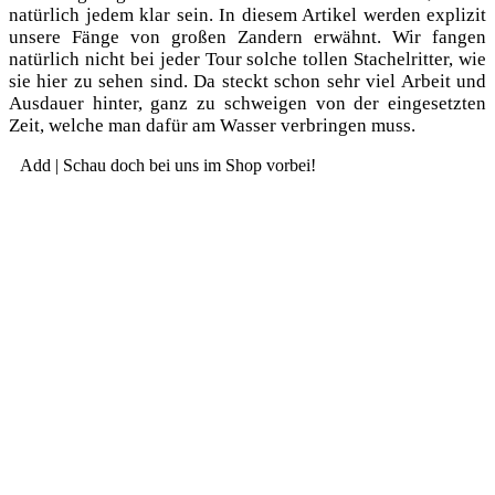
natür­lich jedem klar sein. In die­sem Arti­kel wer­den expli­zit
unse­re Fän­ge von gro­ßen Zan­dern erwähnt. Wir fan­gen
natür­lich nicht bei jeder Tour sol­che tol­len Sta­chel­rit­ter, wie
sie hier zu sehen sind. Da steckt schon sehr viel Arbeit und
Aus­dau­er hin­ter, ganz zu schwei­gen von der ein­ge­setz­ten
Zeit, wel­che man dafür am Was­ser ver­brin­gen muss.
Add | Schau doch bei uns im Shop vorbei!