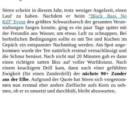
Sören scheint in die­sem Jahr, trotz weni­ger Angel­zeit, einen
Lauf zu haben. Nach­dem er beim
“Black Bass No
Kill” Event
den größ­ten Schwarz­barsch der gesam­ten Ver­an­
stal­tun­gen fan­gen konn­te, ging es ein paar Tage spä­ter mit
der Freun­din ans Was­ser, um etwas Luft zu schnap­pen. Bei
herbst­li­chen Bedin­gun­gen soll­te es mit Tee und Kuchen im
Gepäck ein ent­spann­ter Nach­mit­tag wer­den. Am Spot ange­
kom­men wur­de der Tee natür­lich erst­mal ver­nach­läs­sigt und
die Schnur benässt. Nach nicht mal 20 Minu­ten gab es dann
einen rich­ti­gen sat­ten Biss auf vol­ler Wurf­di­stanz. Nach
einem kna­cki­gem Drill kam, dann nach einer gefühl­ten
Ewig­keit (für einen Zan­der­drill) der
nächs­te 90+ Zan­der
aus der Elbe
. Auf­grund der Quo­te hat Sören sich vor­ge­nom­
men nun erst­mal eher ande­re Ziel­fi­sche aufs Korn zu neh­
men, ob er es umsetzt und durch­hält, bleibt abzuwarten.