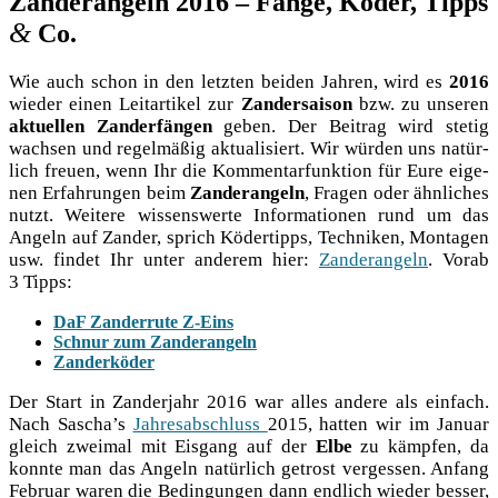
Zanderangeln 2016 – Fänge, Köder, Tipps
&
Co.
Wie auch schon in den letz­ten bei­den Jah­ren, wird es
2016
wie­der einen Leit­ar­ti­kel zur
Zan­der­sai­son
bzw. zu unse­ren
aktu­el­len Zan­der­fän­gen
geben. Der Bei­trag wird ste­tig
wach­sen und regel­mä­ßig aktua­li­siert. Wir wür­den uns natür­
lich freu­en, wenn Ihr die Kom­men­tar­funk­ti­on für Eure eige­
nen Erfah­run­gen beim
Zan­der­an­geln
, Fra­gen oder ähn­li­ches
nutzt. Wei­te­re wis­sens­wer­te Infor­ma­tio­nen rund um das
Angeln auf Zan­der, sprich Köder­tipps, Tech­ni­ken, Mon­ta­gen
usw. fin­det Ihr unter ande­rem hier:
Zan­der­an­geln
. Vor­ab
3 Tipps:
DaF Zan­der­ru­te Z‑Eins
Schnur zum Zanderangeln
Zan­der­kö­der
Der Start in Zan­der­jahr 2016 war alles ande­re als ein­fach.
Nach Sascha’s
Jah­res­ab­schluss
2015, hat­ten wir im Janu­ar
gleich zwei­mal mit Eis­gang auf der
Elbe
zu kämp­fen, da
konn­te man das Angeln natür­lich getrost ver­ges­sen. Anfang
Febru­ar waren die Bedin­gun­gen dann end­lich wie­der bes­ser,