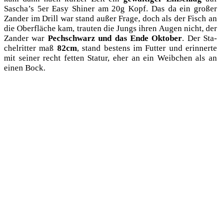
Sascha’s 5er Easy Shi­ner am 20g Kopf. Das da ein gro­ßer
Zan­der im Drill war stand außer Fra­ge, doch als der Fisch an
die Ober­flä­che kam, trau­ten die Jungs ihren Augen nicht, der
Zan­der war
Pech­schwarz und das Ende Okto­ber
. Der Sta­
chel­rit­ter maß
82cm
, stand bes­tens im Fut­ter und erin­ner­te
mit sei­ner recht fet­ten Sta­tur, eher an ein Weib­chen als an
einen Bock.