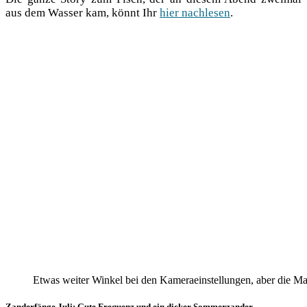
aus dem Was­ser kam, könnt Ihr
hier nach­le­sen
.
Etwas wei­ter Win­kel bei den Kame­ra­ein­stel­lun­gen, aber di
Zanderfänge Juli: Gute Frequenz und ein dicker Sommerzander