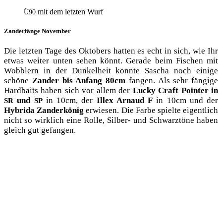
mit dem letz­ten Wurf
Ü90
Zanderfänge November
Die letz­ten Tage des Okto­bers hat­ten es echt in sich, wie Ihr
etwas wei­ter unten sehen könnt. Gera­de beim Fischen mit
Wob­blern in der Dun­kel­heit konn­te Sascha noch eini­ge
schö­ne
Zan­der bis Anfang 80cm
fan­gen. Als sehr fän­gi­ge
Hard­baits haben sich vor allem der
Lucky Craft Poin­ter in
und
in 10cm, der
Illex Arnaud F
in 10cm und der
SR
SP
Hybrida Zan­der­kö­nig
erwie­sen. Die Far­be spiel­te eigent­lich
nicht so wirk­lich eine Rol­le, Sil­ber- und Schwarz­tö­ne haben
gleich gut gefangen.