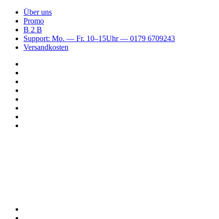
Über uns
Promo
B 2 B
Support: Mo. — Fr. 10–15Uhr — 0179 6709243
Versandkosten
Suchen
nach
WhatsApp
TikTok
Spotify
Instagram
YouTube
Pinterest
Facebook
Menü
Suchen