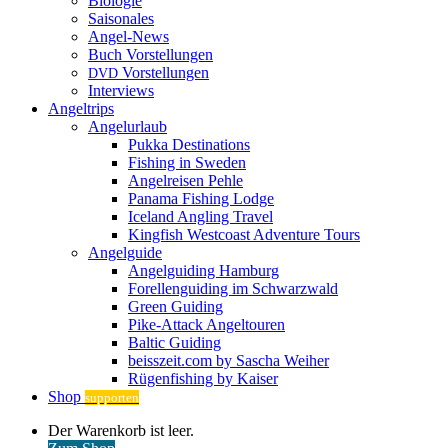
Biologie
Saisonales
Angel-News
Buch Vorstellungen
Vorstellungen
DVD
Interviews
Angeltrips
Angelurlaub
Pukka Destinations
Fishing in Sweden
Angelreisen Pehle
Panama Fishing Lodge
Iceland Angling Travel
Kingfish Westcoast Adventure Tours
Angelguide
Angelguiding Hamburg
Forellenguiding im Schwarzwald
Green Guiding
Pike-Attack Angeltouren
Baltic Guiding
beisszeit.com by Sascha Weiher
Rügenfishing by Kaiser
Shop
supporten
Warenkorb
Der Warenkorb ist leer.
ansehen