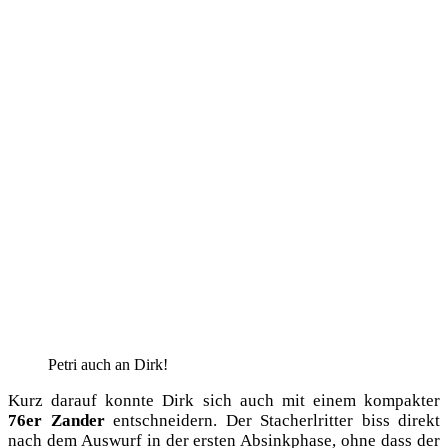
Petri auch an Dirk!
Kurz dar­auf konn­te Dirk sich auch mit einem kom­pak­ter
76er Zan­der
ent­schnei­dern. Der Stach­erl­rit­ter biss direkt
nach dem Aus­wurf in der ers­ten Absink­pha­se, ohne dass der