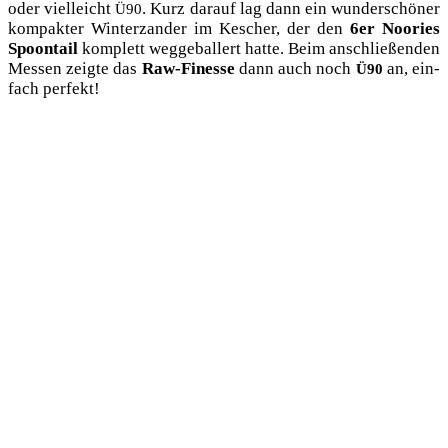
oder viel­leicht
. Kurz dar­auf lag dann ein wun­der­schö­ner
Ü90
kom­pak­ter Win­ter­zan­der im Kescher, der den
6er Noo­ries
Spoon­tail
kom­plett weg­ge­bal­lert hat­te. Beim anschlie­ßen­den
Mes­sen zeig­te das
Raw-Fines­se
dann auch noch
an, ein­
Ü90
fach perfekt!