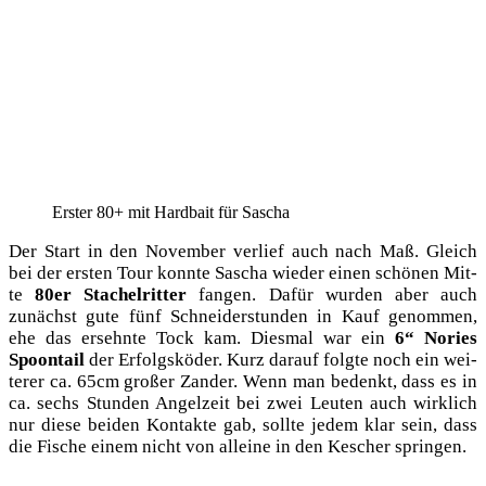
Ers­ter 80+ mit Hard­bait für Sascha
Der Start in den Novem­ber ver­lief auch nach Maß. Gleich
bei der ers­ten Tour konn­te Sascha wie­der einen schö­nen Mit­
te
80er Sta­chel­rit­ter
fan­gen. Dafür wur­den aber auch
zunächst gute fünf Schnei­der­stun­den in Kauf genom­men,
ehe das ersehn­te Tock kam. Dies­mal war ein
6“ Nories
Spoon­tail
der Erfolgs­kö­der. Kurz dar­auf folg­te noch ein wei­
te­rer ca. 65cm gro­ßer Zan­der. Wenn man bedenkt, dass es in
ca. sechs Stun­den Angel­zeit bei zwei Leu­ten auch wirk­lich
nur die­se bei­den Kon­tak­te gab, soll­te jedem klar sein, dass
die Fische einem nicht von allei­ne in den Kescher springen.