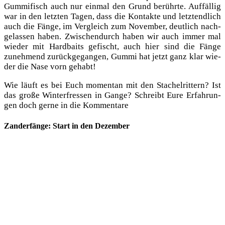
Gum­mi­fisch auch nur ein­mal den Grund berühr­te. Auf­fäl­lig
war in den letz­ten Tagen, dass die Kon­tak­te und letzt­end­lich
auch die Fän­ge, im Ver­gleich zum Novem­ber, deut­lich nach­
ge­las­sen haben. Zwi­schen­durch haben wir auch immer mal
wie­der mit Hard­baits gefischt, auch hier sind die Fän­ge
zuneh­mend zurück­ge­gan­gen, Gum­mi hat jetzt ganz klar wie­
der die Nase vorn gehabt!
Wie läuft es bei Euch momen­tan mit den Sta­chel­rit­tern? Ist
das gro­ße Win­ter­fres­sen in Gan­ge? Schreibt Eure Erfah­run­
gen doch ger­ne in die Kommentare
Zanderfänge: Start in den Dezember