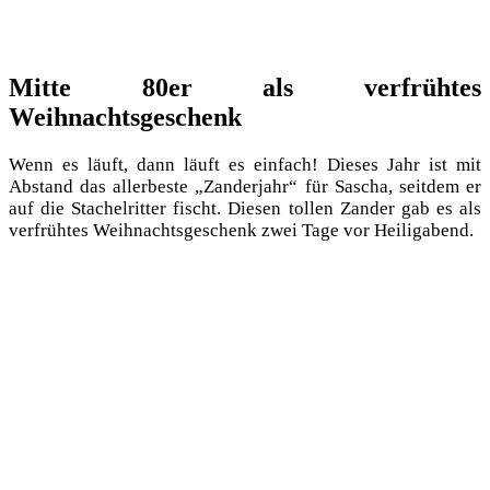
Mitte 80er als verfrühtes
Weihnachtsgeschenk
Wenn es läuft, dann läuft es ein­fach! Die­ses Jahr ist mit
Abstand das aller­bes­te „Zan­der­jahr“ für Sascha, seit­dem er
auf die Sta­chel­rit­ter fischt. Die­sen tol­len Zan­der gab es als
ver­früh­tes Weih­nachts­ge­schenk zwei Tage vor Heiligabend.