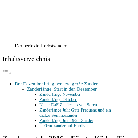
Der perfekte Herbstzander
Inhalts­ver­zeich­nis
Der Dezem­ber bringt wei­te­re gro­ße Zander
Zan­der­fän­ge: Start in den Dezember
Zan­der­fän­ge November
Zan­der­fän­ge Oktober
Neu­er DaF Zan­der
von Sören
PB
Zan­der­fän­ge Juli: Gute Fre­quenz und ein
dicker Sommerzander
Zan­der­fän­ge Juni: 90er Zander
Ü90cm Zan­der auf Hardbait