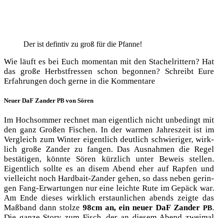
Der ist defin­tiv zu groß für die Pfanne!
Wie läuft es bei Euch momen­tan mit den Sta­chel­rit­tern? Hat
das gro­ße Herbst­fres­sen schon begon­nen? Schreibt Eure
Erfah­run­gen doch ger­ne in die Kommentare
Neuer DaF Zander
von Sören
PB
Im Hoch­som­mer rech­net man eigent­lich nicht unbe­dingt mit
den ganz Gro­ßen Fischen. In der war­men Jah­res­zeit ist im
Ver­gleich zum Win­ter eigent­lich deut­lich schwie­ri­ger, wirk­
lich gro­ße Zan­der zu fan­gen. Das Aus­nah­men die Regel
bestä­ti­gen, könn­te Sören kürz­lich unter Beweis stel­len.
Eigent­lich soll­te es an disem Abend eher auf Rap­fen und
viel­leicht noch Hard­bait-Zan­der gehen, so dass neben gerin­
gen Fang-Erwar­tun­gen nur eine leich­te Rute im Gepäck war.
Am Ende die­ses wirk­lich erstaun­li­chen abends zeig­te das
Maß­band dann stol­ze
98cm an, ein neu­er DaF Zan­der
.
PB
Die gan­ze Sto­ry zum Fisch, der an die­sem Abend zwei­mal