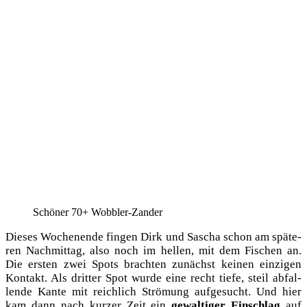
Schö­ner 70+ Wobbler-Zander
Die­ses Wochen­en­de fin­gen Dirk und Sascha schon am spä­te­
ren Nach­mit­tag, also noch im hel­len, mit dem Fischen an.
Die ers­ten zwei Spots brach­ten zunächst kei­nen ein­zi­gen
Kon­takt. Als drit­ter Spot wur­de eine recht tie­fe, steil abfal­
len­de Kan­te mit reich­lich Strö­mung auf­ge­sucht. Und hier
kam dann nach kur­zer Zeit ein
gewal­ti­ger Ein­schlag
auf