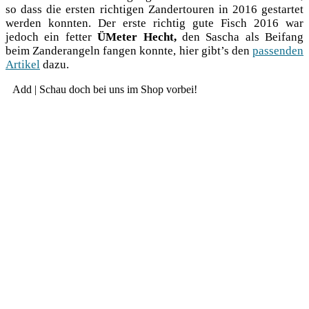
so dass die ers­ten rich­ti­gen Zan­der­tou­ren in 2016 gestar­tet
wer­den konn­ten. Der ers­te rich­tig gute Fisch 2016 war
jedoch ein fet­ter
ÜMe­ter Hecht,
den Sascha als Bei­fang
beim Zan­der­an­geln fan­gen konn­te, hier gibt’s den
pas­sen­den
Arti­kel
dazu.
Add | Schau doch bei uns im Shop vorbei!