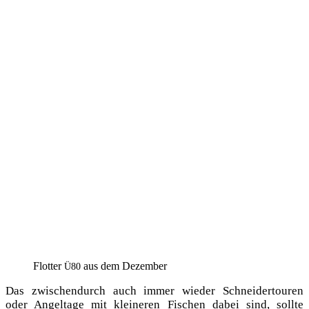
Flot­ter
aus dem Dezember
Ü80
Das zwi­schen­durch auch immer wie­der Schnei­der­tou­ren
oder Angel­ta­ge mit klei­ne­ren Fischen dabei sind, soll­te