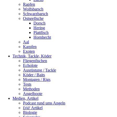
Rapfen
Wolfsbarsch
Schwarzbarsch
Ostseefische
Dorsch
Hering
Plattfisch
Hornhecht
Aal
Karpfen
Exoten
Technik, Tackle, Köder
Fliegenfischen
Echolote
Ausrüstung / Tackle
Köder / Baits
Montagen / Rigs
Tests
Methoden
Angelboote
Medien, Artikel
Podcast rund ums Angeln
Artikel
DAF
Biologie