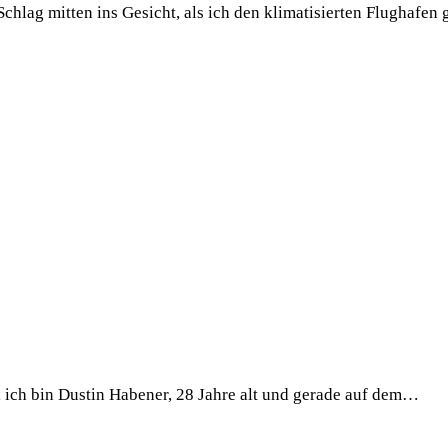
ag mit­ten ins Gesicht, als ich den kli­ma­ti­sier­ten Flug­ha­fe
ich bin Dus­tin Habe­ner, 28 Jah­re alt und gera­de auf dem…