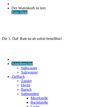
nach
Anmelden
Warenkorb
Der Warenkorb ist leer.
ansehen
Zum Shop
Die 1. DaF Rute ist ab sofort bestellbar!
Start
Angelberichte
Süßwasser
Salzwasser
Zielfisch
Zander
Hecht
Barsch
Salmoniden
Meerforelle
Bachforelle
Lachs