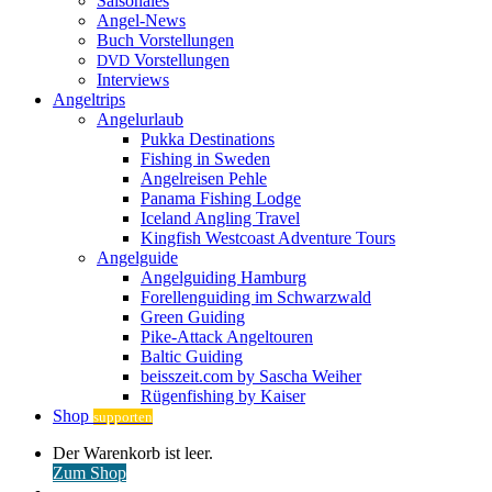
Saisonales
Angel-News
Buch Vorstellungen
Vorstellungen
DVD
Interviews
Angeltrips
Angelurlaub
Pukka Destinations
Fishing in Sweden
Angelreisen Pehle
Panama Fishing Lodge
Iceland Angling Travel
Kingfish Westcoast Adventure Tours
Angelguide
Angelguiding Hamburg
Forellenguiding im Schwarzwald
Green Guiding
Pike-Attack Angeltouren
Baltic Guiding
beisszeit.com by Sascha Weiher
Rügenfishing by Kaiser
Shop
supporten
Warenkorb
Der Warenkorb ist leer.
ansehen
Zum Shop
Anmelden