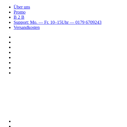
Über uns
Promo
B 2 B
Support: Mo. — Fr. 10–15Uhr — 0179 6709243
Versandkosten
Suchen
nach
WhatsApp
TikTok
Spotify
Instagram
YouTube
Pinterest
Facebook
Menü
Suchen