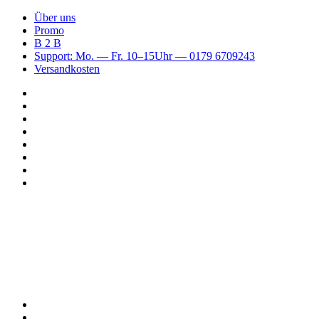
Über uns
Promo
B 2 B
Support: Mo. — Fr. 10–15Uhr — 0179 6709243
Versandkosten
Suchen
nach
WhatsApp
TikTok
Spotify
Instagram
YouTube
Pinterest
Facebook
Menü
Suchen