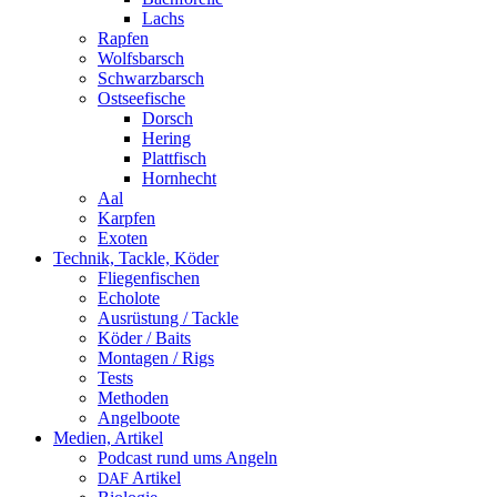
Lachs
Rapfen
Wolfsbarsch
Schwarzbarsch
Ostseefische
Dorsch
Hering
Plattfisch
Hornhecht
Aal
Karpfen
Exoten
Technik, Tackle, Köder
Fliegenfischen
Echolote
Ausrüstung / Tackle
Köder / Baits
Montagen / Rigs
Tests
Methoden
Angelboote
Medien, Artikel
Podcast rund ums Angeln
Artikel
DAF