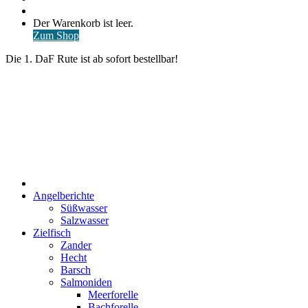
nach
Anmelden
Warenkorb
Der Warenkorb ist leer.
ansehen
Zum Shop
Die 1. DaF Rute ist ab sofort bestellbar!
Start
Angelberichte
Süßwasser
Salzwasser
Zielfisch
Zander
Hecht
Barsch
Salmoniden
Meerforelle
Bachforelle