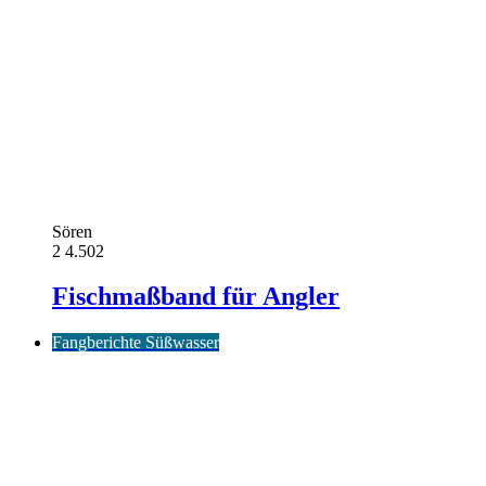
Sören
2
4.502
Fischmaßband für Angler
Fangberichte Süßwasser