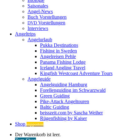
Biologie
Saisonales
Angel-News
Buch Vorstellungen
Vorstellungen
DVD
Interviews
Angeltrips
Angelurlaub
Pukka Destinations
Fishing in Sweden
Angelreisen Pehle
Panama Fishing Lodge
Iceland Angling Travel
Kingfish Westcoast Adventure Tours
Angelguide
Angelguiding Hamburg
Forellenguiding im Schwarzwald
Green Guiding
Pike-Attack Angeltouren
Baltic Guiding
beisszeit.com by Sascha Weiher
Rügenfishing by Kaiser
Shop
supporten
Warenkorb
Der Warenkorb ist leer.
ansehen