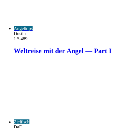
Angeltrips
Dustin
1
5.489
Weltreise mit der Angel — Part I
Zielfisch
DaF