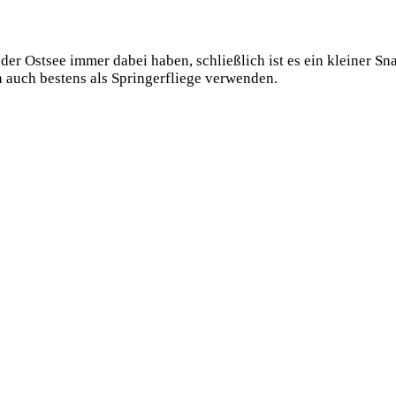
an der Ost­see immer dabei haben, schließ­lich ist es ein klei­ner 
 auch bes­tens als Sprin­ger­flie­ge verwenden.