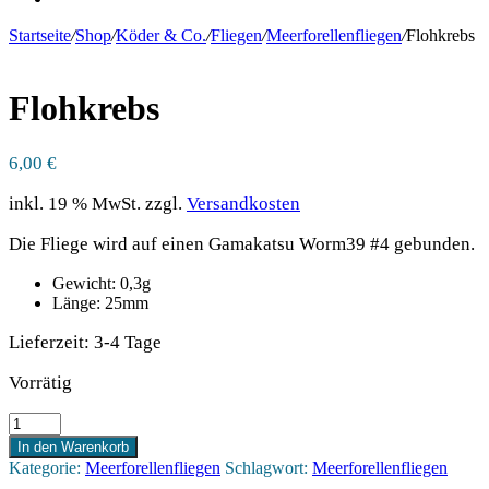
Startseite
/
Shop
/
Köder & Co.
/
Fliegen
/
Meerforellenfliegen
/
Flohkrebs
Flohkrebs
6,00
€
inkl. 19 % MwSt.
zzgl.
Versandkosten
Die Fliege wird auf einen Gamakatsu Worm39 #4 gebunden.
Gewicht: 0,3g
Länge: 25mm
Lieferzeit:
3-4 Tage
Vorrätig
Flohkrebs
Menge
In den Warenkorb
Kategorie:
Meerforellenfliegen
Schlagwort:
Meerforellenfliegen