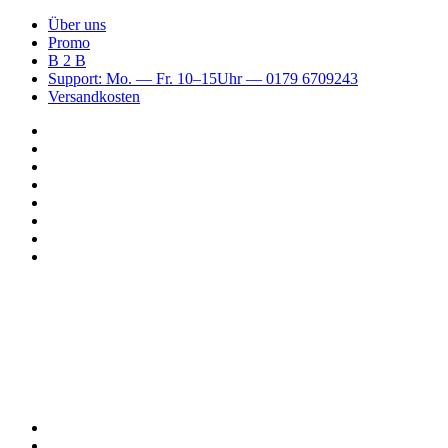
Über uns
Promo
B 2 B
Support: Mo. — Fr. 10–15Uhr — 0179 6709243
Versandkosten
Suchen
nach
WhatsApp
TikTok
Spotify
Instagram
YouTube
Pinterest
Facebook
Menü
Suchen