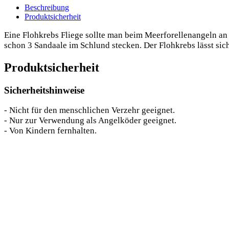
Beschreibung
Produktsicherheit
Eine Floh­krebs Flie­ge soll­te man beim Meer­fo­rel­len­an­geln 
schon 3 Sand­aa­le im Schlund ste­cken. Der Floh­krebs lässt sich
Produktsicherheit
Sicherheitshinweise
- Nicht für den menschlichen Verzehr geeignet.
- Nur zur Verwendung als Angelköder geeignet.
- Von Kindern fernhalten.
Das könnte dir auch gefallen …