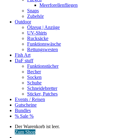
Meerforellenfliegen
Snaps
Zubehör
Outdoor
Ölzeug | Anzüge
UV-Shirts
Rucksäcke
Funktionswäsche
Rettungswesten
Fish Art
DaF stuff
Funktionstücher
Becher
Socken
Schuhe
Schneidebretter
Sticker, Patches
Events / Reisen
Gutscheine
Bundles
% Sale %
Warenkorb
Der Warenkorb ist leer.
ansehen
Zum Shop
Anmelden