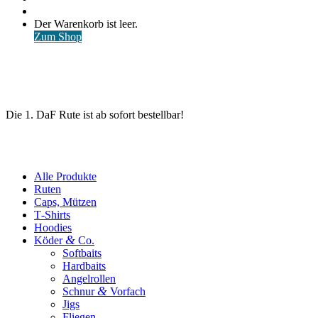
nach
Anmelden
Warenkorb
Der Warenkorb ist leer.
ansehen
Zum Shop
Die 1. DaF Rute ist ab sofort bestellbar!
Alle Produkte
Ruten
Caps, Mützen
T‑Shirts
Hoodies
&
Köder
Co.
Softbaits
Hardbaits
Angelrollen
&
Schnur
Vorfach
Jigs
Fliegen