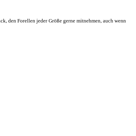
Snack, den Forel­len jeder Grö­ße ger­ne mit­neh­men, auch wenn