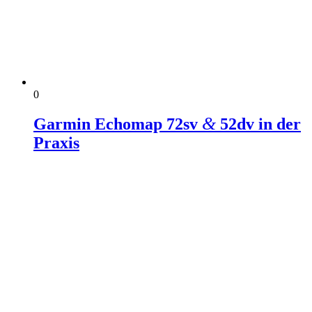
0
&
Garmin Echomap 72sv
52dv in der
Praxis