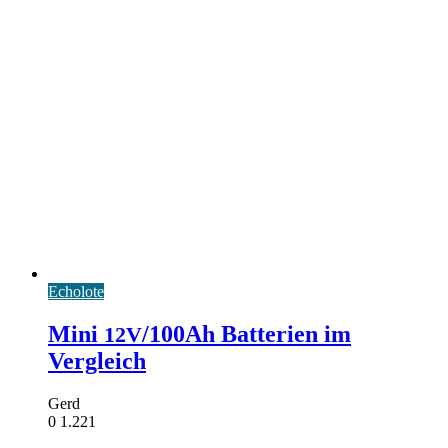
Echolote
Mini
/100Ah Batterien im
12V
Vergleich
Gerd
0
1.221