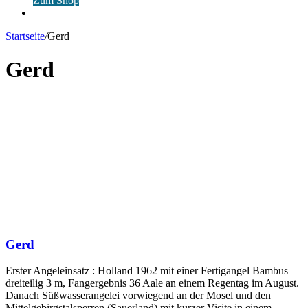
Zum Shop
Anmelden
Startseite
/
Gerd
Gerd
Gerd
Erster Angeleinsatz : Holland 1962 mit einer Fertigangel Bambus
dreiteilig 3 m, Fangergebnis 36 Aale an einem Regentag im August.
Danach Süßwasserangelei vorwiegend an der Mosel und den
Mittelgebirgstalsperren (Sauerland) mit kurzer Visite in einem