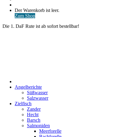
nach
Anmelden
Warenkorb
Der Warenkorb ist leer.
ansehen
Zum Shop
Die 1. DaF Rute ist ab sofort bestellbar!
Start
Angelberichte
Süßwasser
Salzwasser
Zielfisch
Zander
Hecht
Barsch
Salmoniden
Meerforelle
Bachforelle