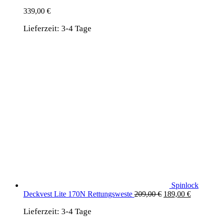
339,00
€
Lieferzeit:
3-4 Tage
Spinlock
Ursprünglicher
Aktuelle
Deckvest Lite 170N Rettungsweste
209,00
€
189,00
€
Preis
Preis
Lieferzeit:
3-4 Tage
war:
ist: