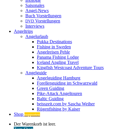
Biologie
Saisonales
Angel-News
Buch Vorstellungen
Vorstellungen
DVD
Interviews
Angeltrips
Angelurlaub
Pukka Destinations
Fishing in Sweden
Angelreisen Pehle
Panama Fishing Lodge
Iceland Angling Travel
Kingfish Westcoast Adventure Tours
Angelguide
Angelguiding Hamburg
Forellenguiding im Schwarzwald
Green Guiding
Pike-Attack Angeltouren
Baltic Guiding
beisszeit.com by Sascha Weiher
Rügenfishing by Kaiser
Shop
supporten
Warenkorb
Der Warenkorb ist leer.
ansehen