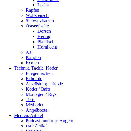
Lachs
Rapfen
Wolfsbarsch
Schwarzbarsch
Ostseefische
Dorsch
Hering
Plattfisch
Hornhecht
Aal
Karpfen
Exoten
Technik, Tackle, Köder
Fliegenfischen
Echolote
Ausrüstung / Tackle
Köder / Baits
Montagen / Rigs
Tests
Methoden
Angelboote
Medien, Artikel
Podcast rund ums Angeln
Artikel
DAF