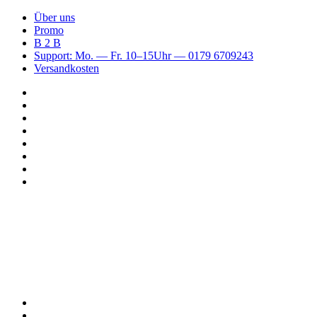
Über uns
Promo
B 2 B
Support: Mo. — Fr. 10–15Uhr — 0179 6709243
Versandkosten
Suchen
nach
WhatsApp
TikTok
Spotify
Instagram
YouTube
Pinterest
Facebook
Menü
Suchen