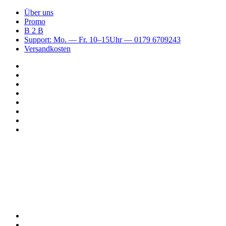
Über uns
Promo
B 2 B
Support: Mo. — Fr. 10–15Uhr — 0179 6709243
Versandkosten
Suchen
nach
WhatsApp
TikTok
Spotify
Instagram
YouTube
Pinterest
Facebook
Menü
Suchen