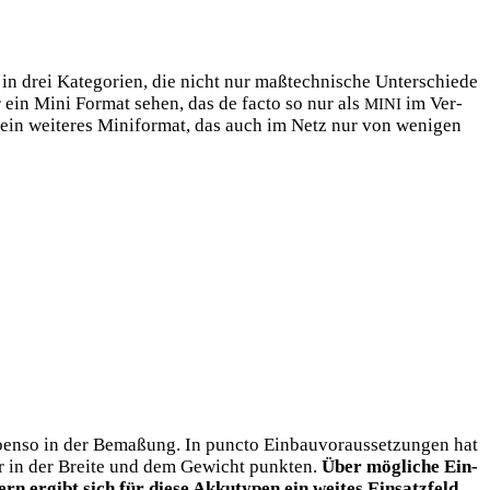
 in drei Kate­go­rien, die nicht nur maß­tech­ni­sche Unter­schie­de
ein Mini For­mat sehen, das de fac­to so nur als
im Ver­
MINI
in wei­te­res Mini­for­mat, das auch im Netz nur von weni­gen
n­so in der Bema­ßung. In punc­to Ein­bau­vor­aus­set­zun­gen hat
 in der Brei­te und dem Gewicht punk­ten.
Über mög­li­che Ein­
ern ergibt sich für die­se Akku­ty­pen ein wei­tes Einsatzfeld.