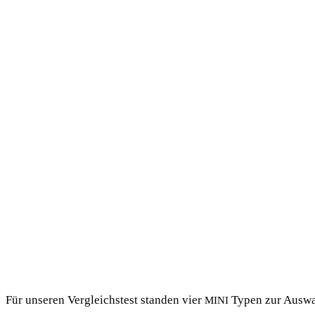
Für unse­ren Ver­gleichs­test stan­den vier
Typen zur Aus­wahl
MINI