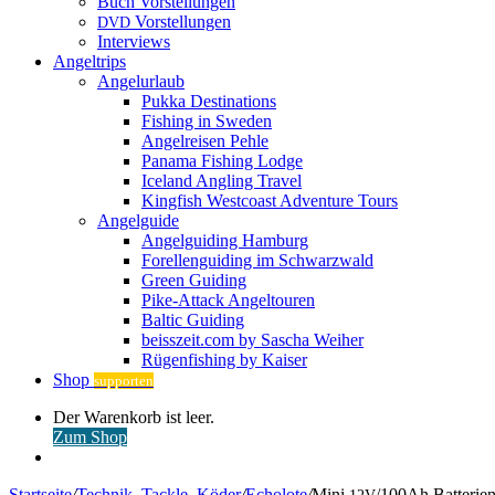
Buch Vorstellungen
Vorstellungen
DVD
Interviews
Angeltrips
Angelurlaub
Pukka Destinations
Fishing in Sweden
Angelreisen Pehle
Panama Fishing Lodge
Iceland Angling Travel
Kingfish Westcoast Adventure Tours
Angelguide
Angelguiding Hamburg
Forellenguiding im Schwarzwald
Green Guiding
Pike-Attack Angeltouren
Baltic Guiding
beisszeit.com by Sascha Weiher
Rügenfishing by Kaiser
Shop
supporten
Warenkorb
Der Warenkorb ist leer.
ansehen
Zum Shop
Anmelden
Startseite
/
Technik, Tackle, Köder
/
Echolote
/
Mini
/100Ah Batterien