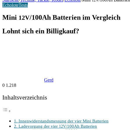
12V
Echolote
Tests
Mini
/100Ah Batterien im Vergleich
12V
Lohnt sich ein Billigkauf?
Gerd
0
1.218
Inhalts­ver­zeich­nis
1. Innen­wi­der­stands­mes­sung der vier Mini Batterien
2. Lade­vor­gang der vier
/100Ah Batterien
12V