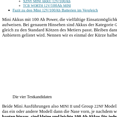
/100Ah
XZNY
MINI
AKKU
12V
/100Ah
TCB
WORTH
12V
MINI
Fazit zu den Mini
/100Ah Bat­te­rien im Vergleich
12V
Mini Akkus mit 100 Ah Power, die viel­fäl­ti­ge Ein­satz­mög­lich­ke
auf­wei­sen. Bei genau­em Hin­se­hen sind Akkus der Kate­go­rie
gleich zu den Stan­dard Köt­zen des Metiers passt. Blei­ben dann le
Anbie­tern gelis­tet wird. Nen­nen wir es ein­mal der Kür­ze hal­b
Die vier Testkandidaten
Bei­de Mini Aus­füh­run­gen also
und Group
Model­l
MINI
II
22NF
das ein oder ande­re Modell dann die Nase vorn, je nach­dem wel­c
bau­ten hin­aus, sind klei­ne und leich­te 100 Ah Akkus für jeden