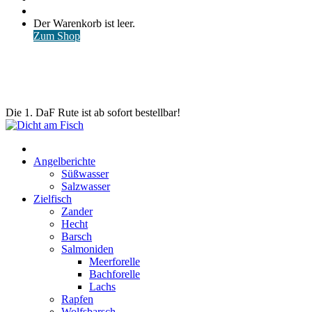
nach
Anmelden
Warenkorb
Der Warenkorb ist leer.
ansehen
Zum Shop
Die 1. DaF Rute ist ab sofort bestellbar!
Start
Angelberichte
Süßwasser
Salzwasser
Zielfisch
Zander
Hecht
Barsch
Salmoniden
Meerforelle
Bachforelle
Lachs
Rapfen
Wolfsbarsch