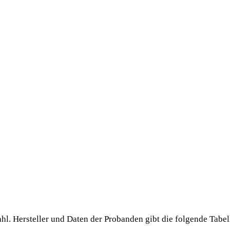
. Her­stel­ler und Daten der Pro­ban­den gibt die fol­gen­de Tabel­