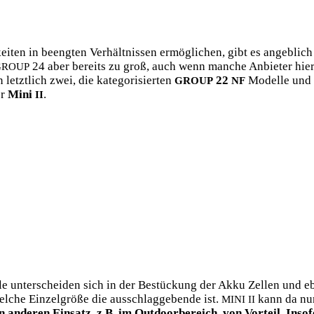
i­ten in beeng­ten Ver­hält­nis­sen ermög­li­chen, gibt es angeb­lich
24 aber bereits zu groß, auch wenn man­che Anbie­ter hier 
GROUP
tzt­lich zwei, die kate­go­ri­sier­ten
22
Model­le und e
GROUP
NF
er
Mini
.
II
e unter­schei­den sich in der Bestü­ckung der Akku Zel­len und ebe
he Ein­zel­grö­ße die aus­schlag­ge­ben­de ist.
kann da nur
MINI
II
 ande­ren Ein­satz, z.B. im Out­door­be­reich, von Vor­teil. Inso­f