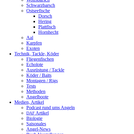
Schwarzbarsch
Ostseefische
Dorsch
Hering
Plattfisch
Hornhecht
Aal
Karpfen
Exoten
Technik, Tackle, Köder
Fliegenfischen
Echolote
Ausrüstung / Tackle
Köder / Baits
Montagen / Rigs
Tests
Methoden
Angelboote
Medien, Artikel
Podcast rund ums Angeln
Artikel
DAF
Biologie
Saisonales
Angel-News