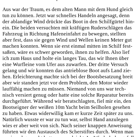
Aus war der Traum, es dem alten Mann mit dem Hund gleich
tun zu kön­nen. Jetzt war schnel­les Han­deln ange­sagt, denn
der ablan­di­ge Wind drück­te das Boot in den Schilf­gür­tel hin­
ein. Die bei­den ver­such­ten mit kräf­ti­gen Ruder­schlä­gen das
Fahr­zeug in Rich­tung Hafen­ein­fahrt zu bewe­gen, stell­ten
aber fest, dass sie gegen Wind und Wel­len kei­nen Meter gut
machen konn­ten. Wenn sie erst ein­mal mit­ten im Schilf fest­
sa­ßen, wäre es schwer gewor­den, ihnen zu hel­fen. Also lief
ich zum Haus und hol­te ein lan­ges Tau, das wir Ihnen über
eine Wurf­lei­ne vom Ufer aus zuwar­fen. Der drit­te Ver­such
gelang und wir konn­ten das antrie­b­lo­se Boot aufs Land zie­
hen. Erleich­te­rung mach­te sich bei der Boots­be­sat­zung breit
aber wir stan­den jetzt vor dem Pro­blem, den Motor wie­der
lauf­fä­hig machen zu müs­sen. Nie­mand von uns war tech­
nisch ver­siert genug oder hat­te eine sol­che Repa­ra­tur bereits
durch­ge­führt. Wäh­rend wir berat­schlag­ten, fiel mir ein, den
Boots­eig­ner der wei­ßen 10m Yacht beim Seil­ho­len gese­hen
zu haben. Etwas wider­wil­lig kam er kur­ze Zeit spä­ter zu uns.
Natür­lich wuss­te er war zu tun war, selbst Hand anzu­le­gen
wies er aber weit von sich. Nach sei­ner knap­pen Anwei­sung
führ­ten wir den Aus­tausch des Scher­stif­tes durch. Wenn man