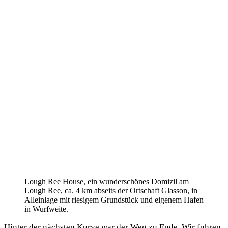
Lough Ree House, ein wun­der­schö­nes Domi­zil am
Lough Ree, ca. 4 km abseits der Ort­schaft Glas­son, in
Allein­la­ge mit rie­si­gem Grund­stück und eige­nem Hafen
in Wurfweite.
Hin­ter der nächs­ten Kur­ve war der Weg zu Ende. Wir fuh­ren