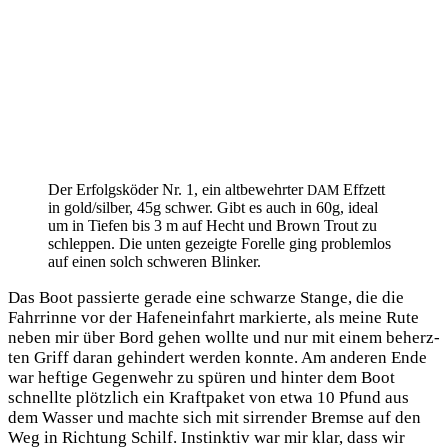
Der Erfolgs­kö­der Nr. 1, ein alt­be­wehr­ter
Eff­zett
DAM
in gold/silber, 45g schwer. Gibt es auch in 60g, ide­al
um in Tie­fen bis 3 m auf Hecht und Brown Trout zu
schlep­pen. Die unten gezeig­te Forel­le ging pro­blem­los
auf einen solch schwe­ren Blinker.
Das Boot pas­sier­te gera­de eine schwar­ze Stan­ge, die die
Fahr­rin­ne vor der Hafen­ein­fahrt mar­kier­te, als mei­ne Rute
neben mir über Bord gehen woll­te und nur mit einem beherz­
ten Griff dar­an gehin­dert wer­den konn­te. Am ande­ren Ende
war hef­ti­ge Gegen­wehr zu spü­ren und hin­ter dem Boot
schnell­te plötz­lich ein Kraft­pa­ket von etwa 10 Pfund aus
dem Was­ser und mach­te sich mit sir­ren­der Brem­se auf den
Weg in Rich­tung Schilf. Instink­tiv war mir klar, dass wir