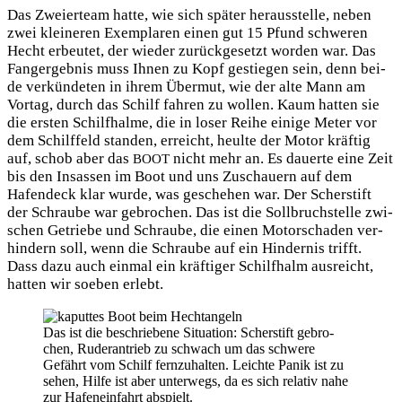
Das Zwei­er­team hat­te, wie sich spä­ter her­aus­stel­le, neben
zwei klei­ne­ren Exem­pla­ren einen gut 15 Pfund schwe­ren
Hecht erbeu­tet, der wie­der zurück­ge­setzt wor­den war. Das
Fang­er­geb­nis muss Ihnen zu Kopf gestie­gen sein, denn bei­
de ver­kün­de­ten in ihrem Über­mut, wie der alte Mann am
Vor­tag, durch das Schilf fah­ren zu wol­len. Kaum hat­ten sie
die ers­ten Schilf­hal­me, die in loser Rei­he eini­ge Meter vor
dem Schilf­feld stan­den, erreicht, heul­te der Motor kräf­tig
auf, schob aber das
nicht mehr an. Es dau­er­te eine Zeit
BOOT
bis den Insas­sen im Boot und uns Zuschau­ern auf dem
Hafen­deck klar wur­de, was gesche­hen war. Der Scher­stift
der Schrau­be war gebro­chen. Das ist die Soll­bruch­stel­le zwi­
schen Getrie­be und Schrau­be, die einen Motor­scha­den ver­
hin­dern soll, wenn die Schrau­be auf ein Hin­der­nis trifft.
Dass dazu auch ein­mal ein kräf­ti­ger Schilf­halm aus­reicht,
hat­ten wir soeben erlebt.
Das ist die beschrie­be­ne Situa­ti­on: Scher­stift gebro­
chen, Ruder­an­trieb zu schwach um das schwe­re
Gefährt vom Schilf fern­zu­hal­ten. Leich­te Panik ist zu
sehen, Hil­fe ist aber unter­wegs, da es sich rela­tiv nahe
zur Hafen­ein­fahrt abspielt.