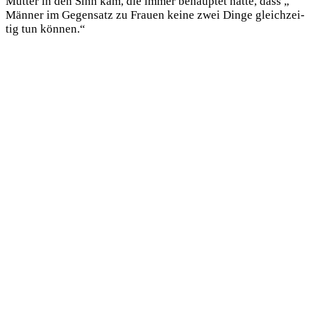
Mut­ter in den Sinn kam, die immer behaup­tet hat­te, dass „
Män­ner im Gegen­satz zu Frau­en kei­ne zwei Din­ge gleich­zei­
tig tun können.“