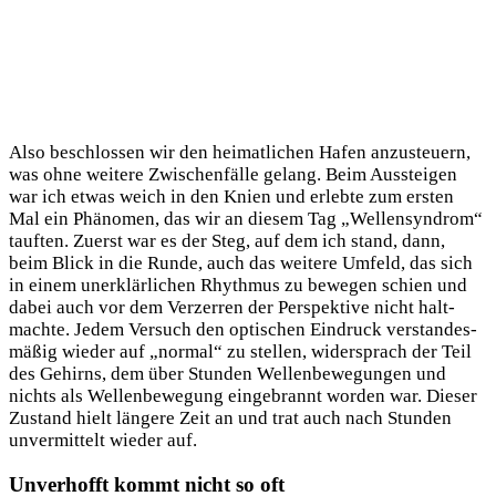
Also beschlos­sen wir den hei­mat­li­chen Hafen anzu­steu­ern,
was ohne wei­te­re Zwi­schen­fäl­le gelang. Beim Aus­stei­gen
war ich etwas weich in den Knien und erleb­te zum ers­ten
Mal ein Phä­no­men, das wir an die­sem Tag „Wel­len­syn­drom“
tauf­ten. Zuerst war es der Steg, auf dem ich stand, dann,
beim Blick in die Run­de, auch das wei­te­re Umfeld, das sich
in einem uner­klär­li­chen Rhyth­mus zu bewe­gen schien und
dabei auch vor dem Ver­zer­ren der Per­spek­ti­ve nicht halt­
mach­te. Jedem Ver­such den opti­schen Ein­druck ver­stan­des­
mä­ßig wie­der auf „nor­mal“ zu stel­len, wider­sprach der Teil
des Gehirns, dem über Stun­den Wel­len­be­we­gun­gen und
nichts als Wel­len­be­we­gung ein­ge­brannt wor­den war. Die­ser
Zustand hielt län­ge­re Zeit an und trat auch nach Stun­den
unver­mit­telt wie­der auf.
Unverhofft kommt nicht so oft