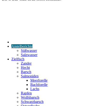
Start
Angelberichte
Süßwasser
Salzwasser
Zielfisch
Zander
Hecht
Barsch
Salmoniden
Meerforelle
Bachforelle
Lachs
Rapfen
Wolfsbarsch
Schwarzbarsch
Ostseefische