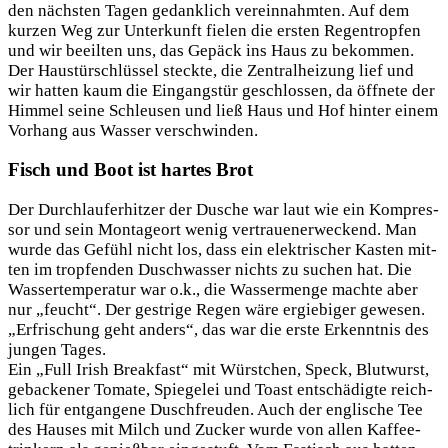
den nächs­ten Tagen gedank­lich ver­ein­nahm­ten. Auf dem
kur­zen Weg zur Unter­kunft fie­len die ers­ten Regen­trop­fen
und wir beeil­ten uns, das Gepäck ins Haus zu bekom­men.
Der Haus­tür­schlüs­sel steck­te, die Zen­tral­hei­zung lief und
wir hat­ten kaum die Ein­gangs­tür geschlos­sen, da öff­ne­te der
Him­mel sei­ne Schleu­sen und ließ Haus und Hof hin­ter einem
Vor­hang aus Was­ser verschwinden.
Fisch und Boot ist hartes Brot
Der Durch­lauf­er­hit­zer der Dusche war laut wie ein Kom­pres­
sor und sein Mon­ta­ge­ort wenig ver­trau­en­er­we­ckend. Man
wur­de das Gefühl nicht los, dass ein elek­tri­scher Kas­ten mit­
ten im trop­fen­den Dusch­was­ser nichts zu suchen hat. Die
Was­ser­tem­pe­ra­tur war o.k., die Was­ser­men­ge mach­te aber
nur „feucht“. Der gest­ri­ge Regen wäre ergie­bi­ger gewe­sen.
„Erfri­schung geht anders“, das war die ers­te Erkennt­nis des
jun­gen Tages.
Ein „Full Irish Break­fast“ mit Würst­chen, Speck, Blut­wurst,
geba­cke­ner Toma­te, Spie­gelei und Toast ent­schä­dig­te reich­
lich für ent­gan­ge­ne Dusch­freu­den. Auch der eng­li­sche Tee
des Hau­ses mit Milch und Zucker wur­de von allen Kaf­fee­