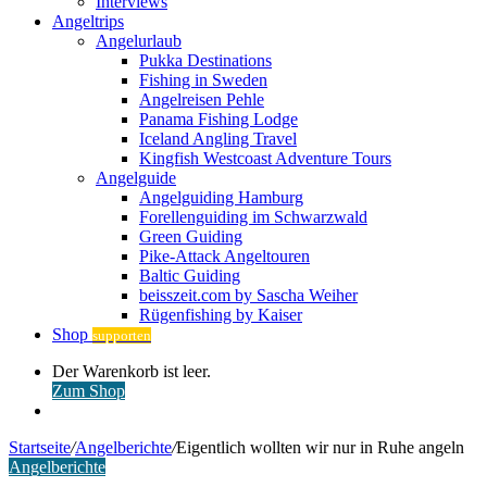
Interviews
Angeltrips
Angelurlaub
Pukka Destinations
Fishing in Sweden
Angelreisen Pehle
Panama Fishing Lodge
Iceland Angling Travel
Kingfish Westcoast Adventure Tours
Angelguide
Angelguiding Hamburg
Forellenguiding im Schwarzwald
Green Guiding
Pike-Attack Angeltouren
Baltic Guiding
beisszeit.com by Sascha Weiher
Rügenfishing by Kaiser
Shop
supporten
Warenkorb
Der Warenkorb ist leer.
ansehen
Zum Shop
Anmelden
Startseite
/
Angelberichte
/
Eigentlich wollten wir nur in Ruhe angeln
Angelberichte