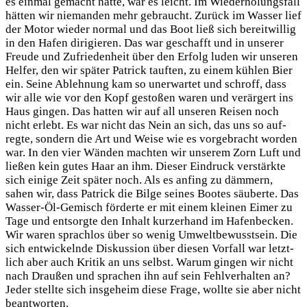
es ein­mal gemacht hat­te, war es leicht. Im Wie­der­ho­lungs­fall
hät­ten wir nie­man­den mehr gebraucht. Zurück im Was­ser lief
der Motor wie­der nor­mal und das Boot ließ sich bereit­wil­lig
in den Hafen diri­gie­ren. Das war geschafft und in unse­rer
Freu­de und Zufrie­den­heit über den Erfolg luden wir unse­ren
Hel­fer, den wir spä­ter Patrick tauf­ten, zu einem küh­len Bier
ein. Sei­ne Ableh­nung kam so uner­war­tet und schroff, dass
wir alle wie vor den Kopf gesto­ßen waren und ver­är­gert ins
Haus gin­gen. Das hat­ten wir auf all unse­ren Rei­sen noch
nicht erlebt. Es war nicht das Nein an sich, das uns so auf­
reg­te, son­dern die Art und Wei­se wie es vor­ge­bracht wor­den
war. In den vier Wän­den mach­ten wir unse­rem Zorn Luft und
lie­ßen kein gutes Haar an ihm. Die­ser Ein­druck ver­stärk­te
sich eini­ge Zeit spä­ter noch. Als es anfing zu däm­mern,
sahen wir, dass Patrick die Bil­ge sei­nes Boo­tes säu­ber­te. Das
Was­ser-Öl-Gemisch för­der­te er mit einem klei­nen Eimer zu
Tage und ent­sorg­te den Inhalt kur­zer­hand im Hafen­be­cken.
Wir waren sprach­los über so wenig Umwelt­be­wusst­sein. Die
sich ent­wi­ckeln­de Dis­kus­si­on über die­sen Vor­fall war letzt­
lich aber auch Kri­tik an uns selbst. War­um gin­gen wir nicht
nach Drau­ßen und spra­chen ihn auf sein Fehl­ver­hal­ten an?
Jeder stell­te sich ins­ge­heim die­se Fra­ge, woll­te sie aber nicht
beantworten.