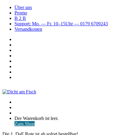
Über uns
Promo
B 2 B
Support: Mo. — Fr. 10–15Uhr — 0179 6709243
Versandkosten
Suchen
nach
WhatsApp
TikTok
Spotify
Instagram
YouTube
Pinterest
Facebook
Menü
Suchen
nach
Anmelden
Warenkorb
Der Warenkorb ist leer.
ansehen
Zum Shop
Die 1. DaF Rute ist ab sofort bestellbar!