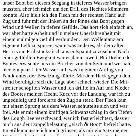
unser Boot bei die­sem See­gang in tie­fe­res Was­ser brin­gen
muss­ten, eher ich mich um den Drill des Hech­tes küm­mern
konn­te. Also hielt ich den Fisch mit der rech­ten Hand auf
Zug und fuhr mit der lin­ken an der Pin­ne das Boot gegen
Wind und Wel­len in tie­fe­re Gefil­de. Das hört sich ein­fach an,
war aber har­te Arbeit und in mei­ner Uner­fah­ren­heit mit
einem mul­mi­gen Gefühl ver­bun­den. Den Wel­len­tanz am
eige­nen Leib zu spü­ren, war etwas ande­res, als dem alten
Herrn vom Früh­stücks­tisch aus ent­spannt zuzu­se­hen. Nach
einer gefühl­ten Ewig­keit war es dann soweit. Bei Dre­hen des
Boo­tes erwisch­te uns ein Bre­cher von der Sei­te und wir nah­
men ein paar Liter Was­ser auf, was zu einem Anflug von
Panik unten der Besat­zung führ­te. Mit dem Heck gegen den
Wind beru­hig­te sich die Lage aber schnell wie­der. Die Mit­
strei­ter schöpf­ten Was­ser und ich drill­te im Auf und Nie­der
des Boo­tes mei­nen Hecht. Kurz vor der Lan­dung war ich zu
unge­dul­dig und for­cier­te den Zug zu stark. Der Fisch kam
mit einem Sprung aus dem Was­ser, schüt­tel­te sich und war
frei. Als er mit einem kräf­ti­gen Schwanz­schlag in den Tie­fen
des Lough Ree ver­schwand, war ich fast erleich­tert, dass er
&
mich aus der Dop­pel­be­las­tung „Fisch
Boot“ befreit hat­te.
Im Stil­len muss­te ich noch grin­sen, als mir ein Satz mei­ner