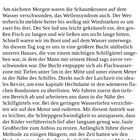
Am nächs­ten Mor­gen waren die Schaum­kro­nen auf dem
Was­ser ver­schwun­den, das Wel­len­syn­drom auch. Der Wet­
ter­be­richt mel­de­te hei­ter bis wol­kig mit Wind­stär­ken so um
zwei bis drei. Der See lud uns leicht gekräu­selt ein, den gro­
ßen Fisch zu fan­gen und wir lie­ßen uns nicht lan­ge bit­ten.
Schnell waren wir im Boot und auf dem Was­ser unter­wegs.
An die­sem Tag zog es uns in eine grö­ße­re Bucht süd­öst­lich
unse­res Hau­ses, die von einem mäch­ti­gen Schilf­gür­tel umge­
ben war, in dem der Mann mit sei­nem Hund tags zuvor ver­
schwun­den war. Die Bucht ent­pupp­te sich als Flach­was­ser­
zo­ne mit Tie­fen unter 5m in der Mit­te und unter einem Meter
in der Nähe des Schil­fes. Direkt nach der Laich­zeit ein idea­
les Revier, um eine kapi­ta­le Hecht­da­me in den wär­me­ren fla­
chen Rand­zo­nen zu über­lis­ten. Wir fuh­ren zuerst den tie­fe­
ren Bereich ab und arbei­te­ten uns dann in die Nähe des
Schilf­gür­tels vor. Bei den gerin­gen Was­ser­tie­fen ver­zich­te­
ten wir auf den Motor und ruder­ten. Mit die­sem Antrieb war
es leich­ter, die Schlepp­ge­schwin­dig­keit so anzu­pas­sen, dass
der Köder ver­füh­re­risch lief aber lang­sam genug war, fau­le
Groß­hech­te zum Anbiss zu rei­zen. Anfäng­lich führ­te die­ser
Metho­de zu eini­gen Hän­gern, mit der Zeit hat­ten wir den