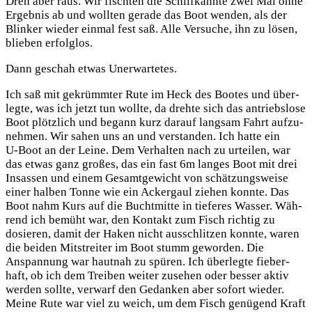
Dreh aber raus. Wir fisch­ten die Schilf­kann­te zwei Mal ohne
Ergeb­nis ab und woll­ten gera­de das Boot wen­den, als der
Blin­ker wie­der ein­mal fest saß. Alle Ver­su­che, ihn zu lösen,
blie­ben erfolglos.
Dann geschah etwas Unerwartetes.
Ich saß mit gekrümm­ter Rute im Heck des Boo­tes und über­
leg­te, was ich jetzt tun woll­te, da dreh­te sich das antriebs­lo­se
Boot plötz­lich und begann kurz dar­auf lang­sam Fahrt auf­zu­
neh­men. Wir sahen uns an und ver­stan­den. Ich hat­te ein
U‑Boot an der Lei­ne. Dem Ver­hal­ten nach zu urtei­len, war
das etwas ganz gro­ßes, das ein fast 6m lan­ges Boot mit drei
Insas­sen und einem Gesamt­ge­wicht von schät­zungs­wei­se
einer hal­ben Ton­ne wie ein Acker­gaul zie­hen konn­te. Das
Boot nahm Kurs auf die Bucht­mit­te in tie­fe­res Was­ser. Wäh­
rend ich bemüht war, den Kon­takt zum Fisch rich­tig zu
dosie­ren, damit der Haken nicht aus­schlit­zen konn­te, waren
die bei­den Mit­strei­ter im Boot stumm gewor­den. Die
Anspan­nung war haut­nah zu spü­ren. Ich über­leg­te fie­ber­
haft, ob ich dem Trei­ben wei­ter zuse­hen oder bes­ser aktiv
wer­den soll­te, ver­warf den Gedan­ken aber sofort wie­der.
Mei­ne Rute war viel zu weich, um dem Fisch genü­gend Kraft