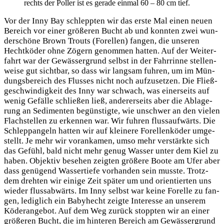
rechts der Pol­ler ist es gera­de ein­mal 60 – 80 cm tief.
Vor der Inny Bay schlepp­ten wir das ers­te Mal einen neu­en
Bereich vor einer grö­ße­ren Bucht ab und konn­ten zwei wun­
der­schö­ne Brown Trouts (Forel­len) fan­gen, die unse­ren
Hecht­kö­der ohne Zögern genom­men hat­ten. Auf der Wei­ter­
fahrt war der Gewäs­ser­grund selbst in der Fahr­rin­ne stel­len­
wei­se gut sicht­bar, so dass wir lang­sam fuh­ren, um im Mün­
dungs­be­reich des Flus­ses nicht noch auf­zu­set­zen. Die Fließ­
ge­schwin­dig­keit des Inny war schwach, was einer­seits auf
wenig Gefäl­le schlie­ßen ließ, ande­rer­seits aber die Abla­ge­
rung an Sedi­men­ten begüns­tig­te, wie unschwer an den vie­len
Flach­stel­len zu erken­nen war. Wir fuh­ren fluss­auf­wärts. Die
Schlepp­an­geln hat­ten wir auf klei­ne­re Forel­len­kö­der umge­
stellt. Je mehr wir vor­an­ka­men, umso mehr ver­stärk­te sich
das Gefühl, bald nicht mehr genug Was­ser unter dem Kiel zu
haben. Objek­tiv bese­hen zeig­ten grö­ße­re Boo­te am Ufer aber
dass genü­gend Was­ser­tie­fe vor­han­den sein muss­te. Trotz­
dem dreh­ten wir eini­ge Zeit spä­ter um und ori­en­tier­ten uns
wie­der fluss­ab­wärts. Im Inny selbst war kei­ne Forel­le zu fan­
gen, ledig­lich ein Baby­hecht zeig­te Inter­es­se an unse­rem
Köder­an­ge­bot. Auf dem Weg zurück stopp­ten wir an einer
grö­ße­ren Bucht, die im hin­te­ren Bereich am Gewäs­ser­grund