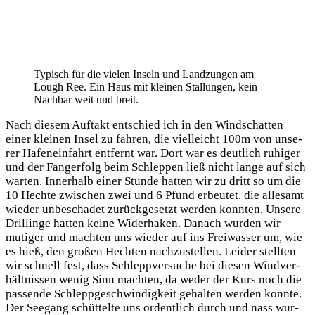
Typisch für die vie­len Inseln und Land­zun­gen am
Lough Ree. Ein Haus mit klei­nen Stal­lun­gen, kein
Nach­bar weit und breit.
Nach die­sem Auf­takt ent­schied ich in den Wind­schat­ten
einer klei­nen Insel zu fah­ren, die viel­leicht 100m von unse­
rer Hafen­ein­fahrt ent­fernt war. Dort war es deut­lich ruhi­ger
und der Fang­er­folg beim Schlep­pen ließ nicht lan­ge auf sich
war­ten. Inner­halb einer Stun­de hat­ten wir zu dritt so um die
10 Hech­te zwi­schen zwei und 6 Pfund erbeu­tet, die alle­samt
wie­der unbe­scha­det zurück­ge­setzt wer­den konn­ten. Unse­re
Dril­lin­ge hat­ten kei­ne Wider­ha­ken. Danach wur­den wir
muti­ger und mach­ten uns wie­der auf ins Frei­was­ser um, wie
es hieß, den gro­ßen Hech­ten nach­zu­stel­len. Lei­der stell­ten
wir schnell fest, dass Schlepp­ver­su­che bei die­sen Wind­ver­
hält­nis­sen wenig Sinn mach­ten, da weder der Kurs noch die
pas­sen­de Schlepp­ge­schwin­dig­keit gehal­ten wer­den konn­te.
Der See­gang schüt­tel­te uns ordent­lich durch und nass wur­