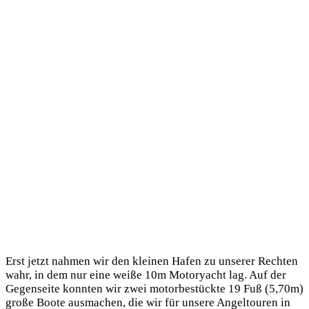
Erst jetzt nah­men wir den klei­nen Hafen zu unse­rer Rech­ten
wahr, in dem nur eine wei­ße 10m Motor­yacht lag. Auf der
Gegen­sei­te konn­ten wir zwei motor­be­stück­te 19 Fuß (5,70m)
gro­ße Boo­te aus­ma­chen, die wir für unse­re Angel­tou­ren in