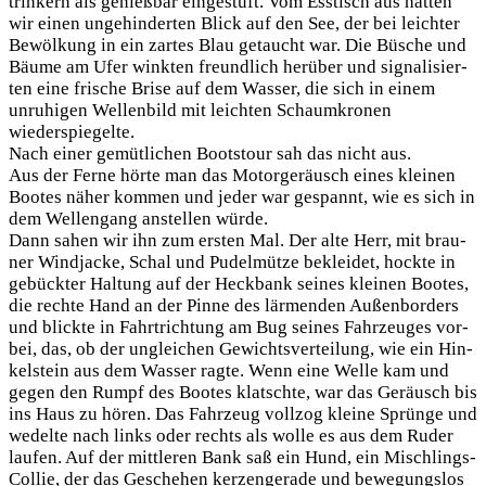
trin­kern als genieß­bar ein­ge­stuft. Vom Ess­tisch aus hat­ten
wir einen unge­hin­der­ten Blick auf den See, der bei leich­ter
Bewöl­kung in ein zar­tes Blau getaucht war. Die Büsche und
Bäu­me am Ufer wink­ten freund­lich her­über und signa­li­sier­
ten eine fri­sche Bri­se auf dem Was­ser, die sich in einem
unru­hi­gen Wel­len­bild mit leich­ten Schaum­kro­nen
wiederspiegelte.
Nach einer gemüt­li­chen Boots­tour sah das nicht aus.
Aus der Fer­ne hör­te man das Motor­ge­räusch eines klei­nen
Boo­tes näher kom­men und jeder war gespannt, wie es sich in
dem Wel­len­gang anstel­len würde.
Dann sahen wir ihn zum ers­ten Mal. Der alte Herr, mit brau­
ner Wind­ja­cke, Schal und Pudel­müt­ze beklei­det, hock­te in
gebück­ter Hal­tung auf der Heck­bank sei­nes klei­nen Boo­tes,
die rech­te Hand an der Pin­ne des lär­men­den Außen­bor­ders
und blick­te in Fahrt­rich­tung am Bug sei­nes Fahr­zeu­ges vor­
bei, das, ob der unglei­chen Gewichts­ver­tei­lung, wie ein Hin­
kel­stein aus dem Was­ser rag­te. Wenn eine Wel­le kam und
gegen den Rumpf des Boo­tes klatsch­te, war das Geräusch bis
ins Haus zu hören. Das Fahr­zeug voll­zog klei­ne Sprün­ge und
wedel­te nach links oder rechts als wol­le es aus dem Ruder
lau­fen. Auf der mitt­le­ren Bank saß ein Hund, ein Misch­lings-
Col­lie, der das Gesche­hen ker­zen­ge­ra­de und bewe­gungs­los