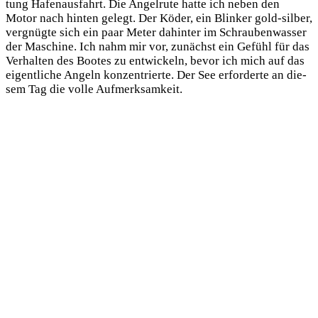
tung Hafen­aus­fahrt. Die Angel­ru­te hat­te ich neben den
Motor nach hin­ten gelegt. Der Köder, ein Blin­ker gold-sil­ber,
ver­gnüg­te sich ein paar Meter dahin­ter im Schrau­ben­was­ser
der Maschi­ne. Ich nahm mir vor, zunächst ein Gefühl für das
Ver­hal­ten des Boo­tes zu ent­wi­ckeln, bevor ich mich auf das
eigent­li­che Angeln kon­zen­trier­te. Der See erfor­der­te an die­
sem Tag die vol­le Aufmerksamkeit.