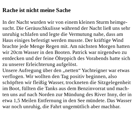
Rache ist nicht meine Sache
In der Nacht wur­den wir von einem klei­nen Sturm heim­ge­
sucht. Die Geräusch­ku­lis­se wäh­rend der Nacht ließ uns sehr
unru­hig schla­fen und leg­te die Ver­mu­tung nahe, dass am
Haus eini­ges befes­tigt wer­den muss­te. Der kräf­ti­ge Wind
brach­te jede Men­ge Regen mit. Am nächs­ten Mor­gen hat­ten
wir 20cm Was­ser in den Boo­ten. Patrick war nir­gend­wo zu
ent­de­cken und der fei­ne Öltep­pich des Vor­abends hat­te sich
zu unse­rer Erleich­te­rung aufgelöst.
Unse­re Auf­re­gung über den „net­ten“ Yacht­eig­ner war etwas
ver­flo­gen. Wir woll­ten den Tag posi­tiv begin­nen, also
schöpf­ten wir flei­ßig Was­ser, trock­ne­ten die Sitz­ge­le­gen­heit
im Boot, füll­ten die Tanks aus dem Ben­zin­vor­rat und mach­
ten uns auf nach Nor­den zur Mün­dung des River Inny, der in
etwa 1,5 Mei­len Ent­fer­nung in den See mün­de­te. Das Was­ser
war noch unru­hig, die Fahrt unge­müt­lich aber machbar.