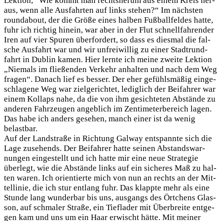
Lek­ti­on, “Wie kommt man rechts­her­um aus einem Kreis her­
aus, wenn alle Aus­fahr­ten auf links ste­hen?“ Im nächs­ten
round­about, der die Grö­ße eines hal­ben Fuß­ball­fel­des hat­te,
fuhr ich rich­tig hin­ein, war aber in der Flut schnell­fah­ren­der
Iren auf vier Spu­ren über­for­dert, so dass es dies­mal die fal­
sche Aus­fahrt war und wir unfrei­wil­lig zu einer Stadt­rund­
fahrt in Dub­lin kamen. Hier lern­te ich mei­ne zwei­te Lek­ti­on
„Nie­mals im flie­ßen­den Ver­kehr anhal­ten und nach dem Weg
fra­gen“. Danach lief es bes­ser. Der eher gefühls­mä­ßig ein­ge­
schla­ge­ne Weg war ziel­ge­rich­tet, ledig­lich der Bei­fah­rer war
einem Kol­laps nahe, da die von ihm gesich­te­ten Abstän­de zu
ande­ren Fahr­zeu­gen angeb­lich im Zen­ti­me­ter­be­reich lagen.
Das habe ich anders gese­hen, manch einer ist da wenig
belastbar.
Auf der Land­stra­ße in Rich­tung Gal­way ent­spann­te sich die
Lage zuse­hends. Der Bei­fah­rer hat­te sei­nen Abstands­war­
nun­gen ein­ge­stellt und ich hat­te mir eine neue Stra­te­gie
über­legt, wie die Abstän­de links auf ein siche­res Maß zu hal­
ten waren. Ich ori­en­tier­te mich von nun an rechts an der Mit­
tel­li­nie, die ich stur ent­lang fuhr. Das klapp­te mehr als eine
Stun­de lang wun­der­bar bis uns, aus­gangs des Ört­chens Glas­
son, auf schma­ler Stra­ße, ein Tief­la­der mit Über­brei­te ent­ge­
gen kam und uns um ein Haar erwischt hät­te. Mit mei­ner