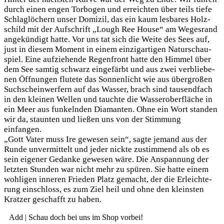
durch einen engen Tor­bo­gen und erreich­ten über teils tie­fe
Schlag­lö­chern unser Domi­zil, das ein kaum les­ba­res Holz­
schild mit der Auf­schrift „Lough Ree House“ am Weges­rand
ange­kün­digt hat­te. Vor uns tat sich die Wei­te des Sees auf,
just in die­sem Moment in einem ein­zig­ar­ti­gen Natur­schau­
spiel. Eine auf­zie­hen­de Regen­front hat­te den Him­mel über
dem See sam­tig schwarz ein­ge­färbt und aus zwei ver­blie­be­
nen Öff­nun­gen flu­te­te das Son­nen­licht wie aus über­gro­ßen
Such­schein­wer­fern auf das Was­ser, brach sind tau­send­fach
in den klei­nen Wel­len und tauch­te die Was­ser­ober­flä­che in
ein Meer aus fun­keln­den Dia­man­ten. Ohne ein Wort stan­den
wir da, staun­ten und lie­ßen uns von der Stim­mung
einfangen.
„Gott Vater muss Ire gewe­sen sein“, sag­te jemand aus der
Run­de unver­mit­telt und jeder nick­te zustim­mend als ob es
sein eige­ner Gedan­ke gewe­sen wäre. Die Anspan­nung der
letz­ten Stun­den war nicht mehr zu spü­ren. Sie hat­te einem
woh­li­gen inne­ren Frie­den Platz gemacht, der die Erleich­te­
rung ein­schloss, es zum Ziel heil und ohne den kleins­ten
Krat­zer geschafft zu haben.
Add | Schau doch bei uns im Shop vorbei!