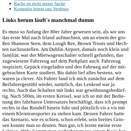
Rache ist nicht mei­ne Sache
Kos­ten­los bringt uns Verdruss
Links herum läuft´s manchmal dumm
Es muss so Anfang der 80er Jah­re gewe­sen sein, als wir uns
das ers­te Mal nach Irland auf­mach­ten, um an einem der gro­
ßen Shan­non Seen, dem Lough Ree, Brown Trouts und Hech­
ten nach­zu­stel­len. Am Dub­lin Air­port, damals noch klein und
fami­li­är, war der Miet­wa­gen­schal­ter schnell gefun­den, das
zuge­wie­se­ne Fahr­zeug auf dem Park­platz auch. Fahr­zeug
inspi­ziert, Gepäck ein­ge­la­den und den Fahr­weg auf der mit­
ge­brach­ten Kar­te stu­diert. Bis dahin lief alles bes­tens, wir
waren ja cle­ver. Als Fah­rer fand ich mich zunächst auf dem
Bei­fah­rer­ge­stühl wie­der, natür­lich, das Lenk­rad war ja
rechts. Auch das Schal­ten mit links war gewöh­nungs­be­dürf­
tig. Nach 500m, im ers­ten Krei­sel, war ich so mit der Bedie­
nung des fahr­ba­ren Unter­sat­zes beschäf­tigt, dass ich prompt
rechts in das Ron­dell hin­ein fuhr und plötz­lich vis a vis mit
einem Klein­trans­por­ter zu ste­hen kam. Des­sen Fah­rer hat­te
das Sze­na­rio, wie es schien, schon erlebt, sein brei­tes Grin­
sen konn­te man so deu­ten. Nun gut, ich lern­te mei­ne ers­te