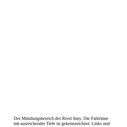
Der Mün­dungs­be­reich des River Inny. Die Fahr­rin­ne
mit aus­rei­chen­der Tie­fe ist gekenn­zeich­net. Links und