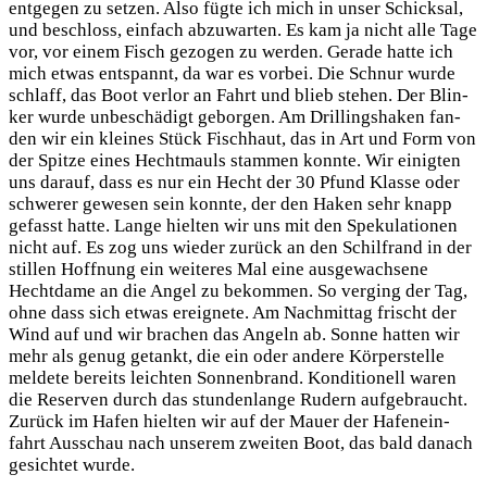
ent­ge­gen zu set­zen. Also füg­te ich mich in unser Schick­sal,
und beschloss, ein­fach abzu­war­ten. Es kam ja nicht alle Tage
vor, vor einem Fisch gezo­gen zu wer­den. Gera­de hat­te ich
mich etwas ent­spannt, da war es vor­bei. Die Schnur wur­de
schlaff, das Boot ver­lor an Fahrt und blieb ste­hen. Der Blin­
ker wur­de unbe­schä­digt gebor­gen. Am Dril­lings­ha­ken fan­
den wir ein klei­nes Stück Fisch­haut, das in Art und Form von
der Spit­ze eines Hecht­mauls stam­men konn­te. Wir einig­ten
uns dar­auf, dass es nur ein Hecht der 30 Pfund Klas­se oder
schwe­rer gewe­sen sein konn­te, der den Haken sehr knapp
gefasst hat­te. Lan­ge hiel­ten wir uns mit den Spe­ku­la­tio­nen
nicht auf. Es zog uns wie­der zurück an den Schilf­rand in der
stil­len Hoff­nung ein wei­te­res Mal eine aus­ge­wach­se­ne
Hecht­da­me an die Angel zu bekom­men. So ver­ging der Tag,
ohne dass sich etwas ereig­ne­te. Am Nach­mit­tag frischt der
Wind auf und wir bra­chen das Angeln ab. Son­ne hat­ten wir
mehr als genug getankt, die ein oder ande­re Kör­per­stel­le
mel­de­te bereits leich­ten Son­nen­brand. Kon­di­tio­nell waren
die Reser­ven durch das stun­den­lan­ge Rudern auf­ge­braucht.
Zurück im Hafen hiel­ten wir auf der Mau­er der Hafen­ein­
fahrt Aus­schau nach unse­rem zwei­ten Boot, das bald danach
gesich­tet wurde.