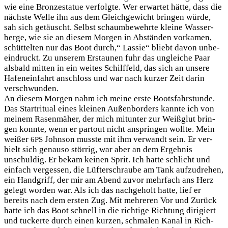
wie eine Bron­ze­sta­tue ver­folg­te. Wer erwar­tet hät­te, dass die
nächs­te Wel­le ihn aus dem Gleich­ge­wicht brin­gen wür­de,
sah sich getäuscht. Selbst schaum­be­wehr­te klei­ne Was­ser­
ber­ge, wie sie an die­sem Mor­gen in Abstän­den vor­ka­men,
schüt­tel­ten nur das Boot durch,“ Las­sie“ bliebt davon unbe­
ein­druckt. Zu unse­rem Erstau­nen fuhr das unglei­che Paar
als­bald mit­ten in ein wei­tes Schilf­feld, das sich an unse­re
Hafen­ein­fahrt anschloss und war nach kur­zer Zeit dar­in
verschwunden.
An die­sem Mor­gen nahm ich mei­ne ers­te Boots­fahr­stun­de.
Das Start­ri­tu­al eines klei­nen Außen­bor­ders kann­te ich von
mei­nem Rasen­mä­her, der mich mit­un­ter zur Weiß­glut brin­
gen konn­te, wenn er par­tout nicht ansprin­gen woll­te. Mein
wei­ßer
John­son muss­te mit ihm ver­wandt sein. Er ver­
6PS
hielt sich genau­so stör­rig, war aber an dem Ergeb­nis
unschul­dig. Er bekam kei­nen Sprit. Ich hat­te schlicht und
ein­fach ver­ges­sen, die Lüf­ter­schrau­be am Tank auf­zu­dre­hen,
ein Hand­griff, der mir am Abend zuvor mehr­fach ans Herz
gelegt wor­den war. Als ich das nach­ge­holt hat­te, lief er
bereits nach dem ers­ten Zug. Mit meh­re­ren Vor und Zurück
hat­te ich das Boot schnell in die rich­ti­ge Rich­tung diri­giert
und tucker­te durch einen kur­zen, schma­len Kanal in Rich­