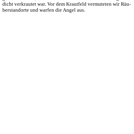
dicht ver­krau­tet war. Vor dem Kraut­feld ver­mu­te­ten wir Räu­
ber­stand­or­te und war­fen die Angel aus.