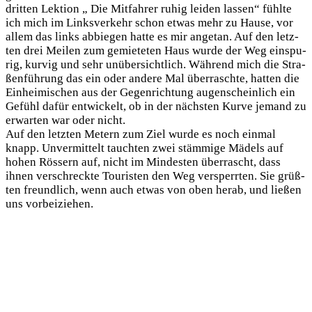
drit­ten Lek­ti­on „ Die Mit­fah­rer ruhig lei­den las­sen“ fühl­te
ich mich im Links­ver­kehr schon etwas mehr zu Hau­se, vor
allem das links abbie­gen hat­te es mir ange­tan. Auf den letz­
ten drei Mei­len zum gemie­te­ten Haus wur­de der Weg ein­spu­
rig, kur­vig und sehr unüber­sicht­lich. Wäh­rend mich die Stra­
ßen­füh­rung das ein oder ande­re Mal über­rasch­te, hat­ten die
Ein­hei­mi­schen aus der Gegen­rich­tung augen­schein­lich ein
Gefühl dafür ent­wi­ckelt, ob in der nächs­ten Kur­ve jemand zu
erwar­ten war oder nicht.
Auf den letz­ten Metern zum Ziel wur­de es noch ein­mal
knapp. Unver­mit­telt tauch­ten zwei stäm­mi­ge Mädels auf
hohen Rös­sern auf, nicht im Min­des­ten über­rascht, dass
ihnen ver­schreck­te Tou­ris­ten den Weg ver­sperr­ten. Sie grüß­
ten freund­lich, wenn auch etwas von oben her­ab, und lie­ßen
uns vorbeiziehen.