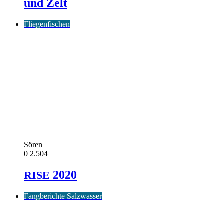
und Zelt
Fliegenfischen
Sören
0
2.504
2020
RISE
Fangberichte Salzwasser