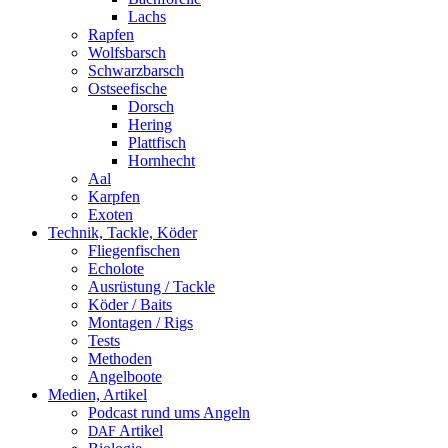
Lachs
Rapfen
Wolfsbarsch
Schwarzbarsch
Ostseefische
Dorsch
Hering
Plattfisch
Hornhecht
Aal
Karpfen
Exoten
Technik, Tackle, Köder
Fliegenfischen
Echolote
Ausrüstung / Tackle
Köder / Baits
Montagen / Rigs
Tests
Methoden
Angelboote
Medien, Artikel
Podcast rund ums Angeln
Artikel
DAF