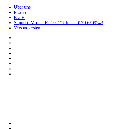
Über uns
Promo
B 2 B
Support: Mo. — Fr. 10–15Uhr — 0179 6709243
Versandkosten
Suchen
nach
WhatsApp
TikTok
Spotify
Instagram
YouTube
Pinterest
Facebook
Menü
Suchen