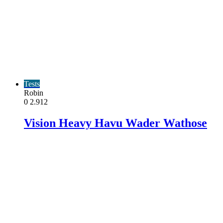
Tests
Robin
0
2.912
Vision Heavy Havu Wader Wathose