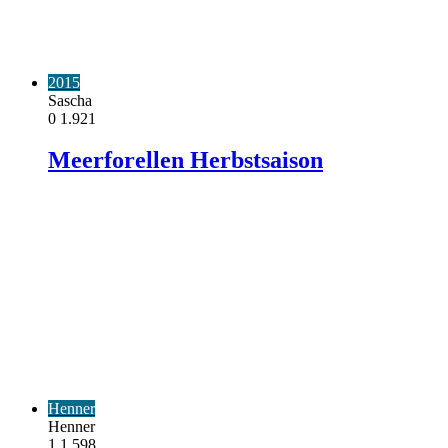
2015
Sascha
0
1.921
Meerforellen Herbstsaison
Henner
Henner
1
1.598