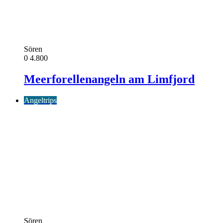
Sören
0
4.800
Meerforellenangeln am Limfjord
Angeltrips
Sören