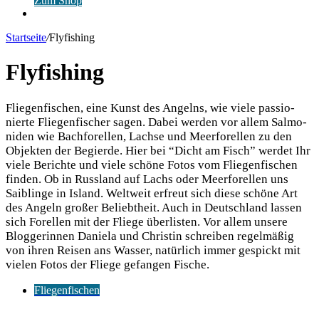
Zum Shop
Anmelden
Startseite
/
Flyfishing
Flyfishing
Flie­gen­fi­schen, eine Kunst des Angelns, wie vie­le pas­sio­
nier­te Flie­gen­fi­scher sagen. Dabei wer­den vor allem Sal­mo­
ni­den wie Bach­fo­rel­len, Lach­se und Meer­fo­rel­len zu den
Objek­ten der Begier­de. Hier bei “Dicht am Fisch” wer­det Ihr
vie­le Berich­te und vie­le schö­ne Fotos vom Flie­gen­fi­schen
fin­den. Ob in Russ­land auf Lachs oder Meer­fo­rel­len uns
Saib­lin­ge in Island. Welt­weit erfreut sich die­se schö­ne Art
des Angeln gro­ßer Beliebt­heit. Auch in Deutsch­land las­sen
sich Forel­len mit der Flie­ge über­lis­ten. Vor allem unse­re
Blog­ge­rin­nen Danie­la und Chris­tin schrei­ben regel­mä­ßig
von ihren Rei­sen ans Was­ser, natür­lich immer gespickt mit
vie­len Fotos der Flie­ge gefan­gen Fische.
Fliegenfischen