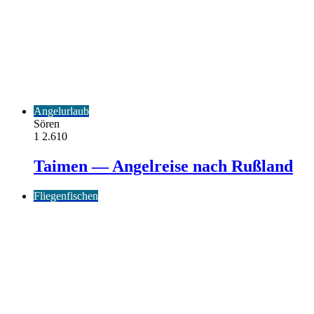
Angelurlaub
Sören
1
2.610
Taimen — Angelreise nach Rußland
Fliegenfischen