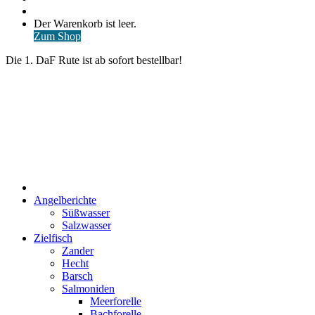
nach
Anmelden
Warenkorb
Der Warenkorb ist leer.
ansehen
Zum Shop
Die 1. DaF Rute ist ab sofort bestellbar!
Start
Angelberichte
Süßwasser
Salzwasser
Zielfisch
Zander
Hecht
Barsch
Salmoniden
Meerforelle
Bachforelle