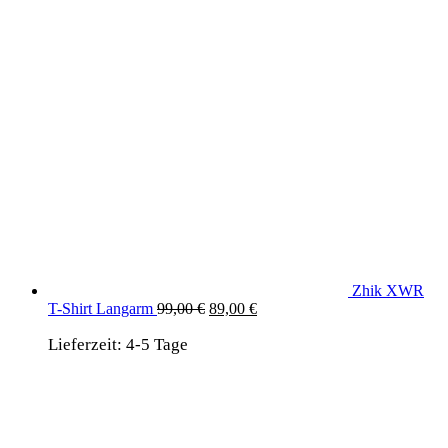
Zhik XWR
Ursprünglicher
Aktueller
T-Shirt Langarm
99,00
€
89,00
€
Preis
Preis
Lieferzeit:
4-5 Tage
war:
ist:
99,00 €
89,00 €.