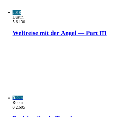
2018
Dustin
5
6.130
Weltreise mit der Angel — Part
III
Robin
Robin
0
2.605