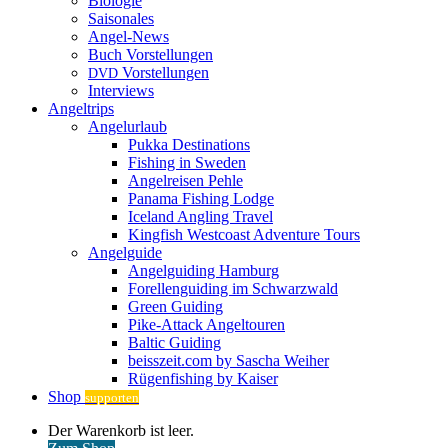
Biologie
Saisonales
Angel-News
Buch Vorstellungen
Vorstellungen
DVD
Interviews
Angeltrips
Angelurlaub
Pukka Destinations
Fishing in Sweden
Angelreisen Pehle
Panama Fishing Lodge
Iceland Angling Travel
Kingfish Westcoast Adventure Tours
Angelguide
Angelguiding Hamburg
Forellenguiding im Schwarzwald
Green Guiding
Pike-Attack Angeltouren
Baltic Guiding
beisszeit.com by Sascha Weiher
Rügenfishing by Kaiser
Shop
supporten
Warenkorb
Der Warenkorb ist leer.
ansehen