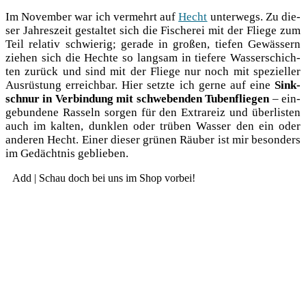
Im Novem­ber war ich ver­mehrt auf
Hecht
unter­wegs. Zu die­
ser Jah­res­zeit gestal­tet sich die Fische­rei mit der Flie­ge zum
Teil rela­tiv schwie­rig; gera­de in gro­ßen, tie­fen Gewäs­sern
zie­hen sich die Hech­te so lang­sam in tie­fe­re Was­ser­schich­
ten zurück und sind mit der Flie­ge nur noch mit spe­zi­el­ler
Aus­rüs­tung erreich­bar. Hier setz­te ich ger­ne auf eine
Sink­
schnur in Ver­bin­dung mit schwe­ben­den Tuben­flie­gen
– ein­
ge­bun­de­ne Ras­seln sor­gen für den Ext­ra­reiz und über­lis­ten
auch im kal­ten, dunk­len oder trü­ben Was­ser den ein oder
ande­ren Hecht. Einer die­ser grü­nen Räu­ber ist mir beson­ders
im Gedächt­nis geblieben.
Add | Schau doch bei uns im Shop vorbei!