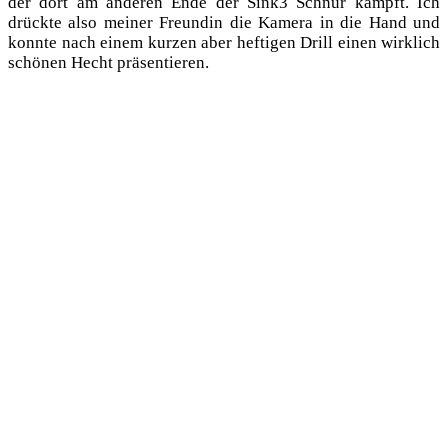
der dort am ande­ren Ende der Sink3 Schnur kämpft. Ich
drück­te also mei­ner Freun­din die Kame­ra in die Hand und
konn­te nach einem kur­zen aber hef­ti­gen Drill einen wirk­lich
schö­nen Hecht präsentieren.