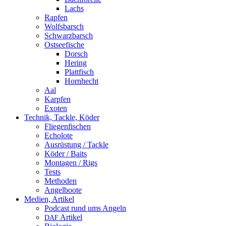
Lachs
Rapfen
Wolfsbarsch
Schwarzbarsch
Ostseefische
Dorsch
Hering
Plattfisch
Hornhecht
Aal
Karpfen
Exoten
Technik, Tackle, Köder
Fliegenfischen
Echolote
Ausrüstung / Tackle
Köder / Baits
Montagen / Rigs
Tests
Methoden
Angelboote
Medien, Artikel
Podcast rund ums Angeln
Artikel
DAF