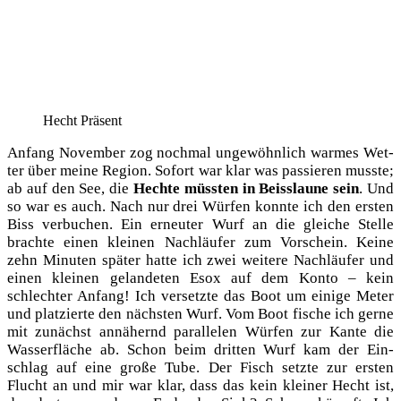
Hecht Prä­sent
Anfang Novem­ber zog noch­mal unge­wöhn­lich war­mes Wet­
ter über mei­ne Regi­on. Sofort war klar was pas­sie­ren muss­te;
ab auf den See, die
Hech­te müss­ten in Beiss­lau­ne sein
. Und
so war es auch. Nach nur drei Wür­fen konn­te ich den ers­ten
Biss ver­bu­chen. Ein erneu­ter Wurf an die glei­che Stel­le
brach­te einen klei­nen Nach­läu­fer zum Vor­schein. Kei­ne
zehn Minu­ten spä­ter hat­te ich zwei wei­te­re Nach­läu­fer und
einen klei­nen gelan­de­ten Esox auf dem Kon­to – kein
schlech­ter Anfang! Ich ver­setz­te das Boot um eini­ge Meter
und plat­zier­te den nächs­ten Wurf. Vom Boot fische ich ger­ne
mit zunächst annä­hernd par­al­le­len Wür­fen zur Kan­te die
Was­ser­flä­che ab. Schon beim drit­ten Wurf kam der Ein­
schlag auf eine gro­ße Tube. Der Fisch setz­te zur ers­ten
Flucht an und mir war klar, dass das kein klei­ner Hecht ist,