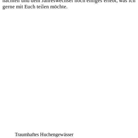
nach­ten und dem Jah­res­wech­sel noch eini­ges erlebt, was ich
ger­ne mit Euch tei­len möchte.
Traum­haf­tes Huchengewässer