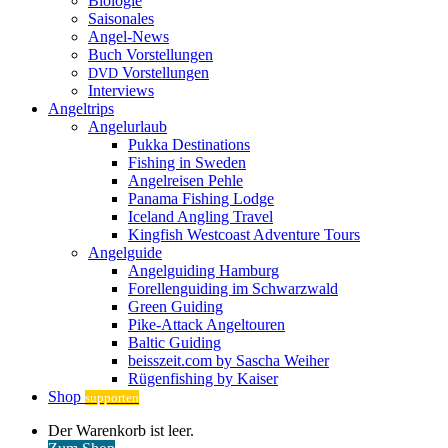
Biologie
Saisonales
Angel-News
Buch Vorstellungen
Vorstellungen
DVD
Interviews
Angeltrips
Angelurlaub
Pukka Destinations
Fishing in Sweden
Angelreisen Pehle
Panama Fishing Lodge
Iceland Angling Travel
Kingfish Westcoast Adventure Tours
Angelguide
Angelguiding Hamburg
Forellenguiding im Schwarzwald
Green Guiding
Pike-Attack Angeltouren
Baltic Guiding
beisszeit.com by Sascha Weiher
Rügenfishing by Kaiser
Shop
supporten
Warenkorb
Der Warenkorb ist leer.
ansehen