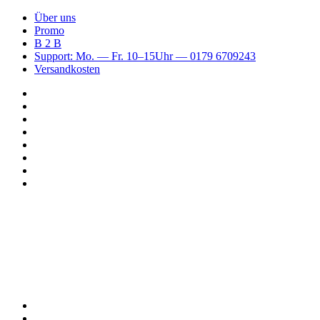
Über uns
Promo
B 2 B
Support: Mo. — Fr. 10–15Uhr — 0179 6709243
Versandkosten
Suchen
nach
WhatsApp
TikTok
Spotify
Instagram
YouTube
Pinterest
Facebook
Menü
Suchen