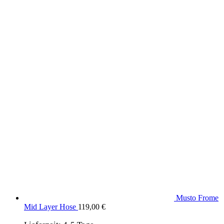
Produkte aus dem DaF Shop
Musto Frome
Mid Layer Hose
119,00
€