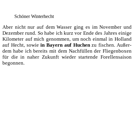
Schö­ner Winterhecht
Aber nicht nur auf dem Was­ser ging es im Novem­ber und
Dezem­ber rund. So habe ich kurz vor Ende des Jah­res eini­ge
Kilo­me­ter auf mich genom­men, um noch ein­mal in Hol­land
auf Hecht, sowie
in Bay­ern auf Huchen
zu fischen. Außer­
dem habe ich bereits mit dem Nach­fül­len der Flie­gen­bo­xen
für die in naher Zukunft wie­der star­ten­de Forel­len­sai­son
begonnen.