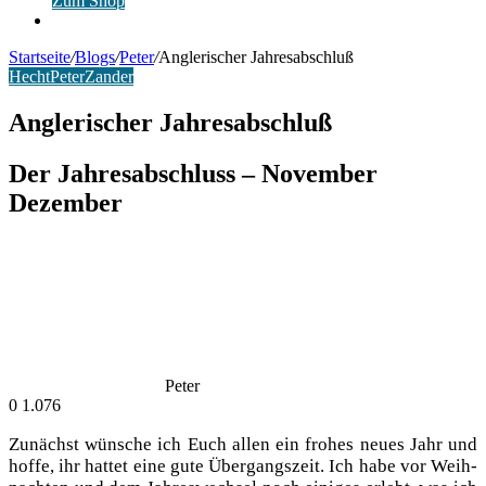
Zum Shop
Anmelden
Startseite
/
Blogs
/
Peter
/
Anglerischer Jahresabschluß
Hecht
Peter
Zander
Anglerischer Jahresabschluß
Der Jahresabschluss – November
Dezember
Peter
0
1.076
Zunächst wün­sche ich Euch allen ein fro­hes neu­es Jahr und
hof­fe, ihr hat­tet eine gute Über­gangs­zeit. Ich habe vor Weih­