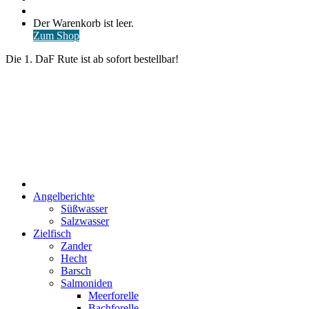
nach
Anmelden
Warenkorb
Der Warenkorb ist leer.
ansehen
Zum Shop
Die 1. DaF Rute ist ab sofort bestellbar!
Start
Angelberichte
Süßwasser
Salzwasser
Zielfisch
Zander
Hecht
Barsch
Salmoniden
Meerforelle
Bachforelle