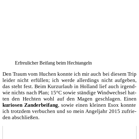
Erfreu­li­cher Bei­fang beim Hechtangeln
Den Traum vom Huchen konn­te ich mir auch bei die­sem Trip
lei­der nicht erfül­len; ich wer­de aller­dings nicht auf­ge­ben,
das steht fest. Beim Kurz­ur­laub in Hol­land lief auch irgend­
wie nichts nach Plan; 15°C sowie stän­di­ge Wind­wech­sel hat­
ten den Hech­ten wohl auf den Magen geschla­gen. Einen
kurio­sen Zan­der­bei­fang
, sowie einen klei­nen Esox konn­te
ich trotz­dem ver­bu­chen und so mein Angel­jahr 2015 zufrie­
den abschließen.