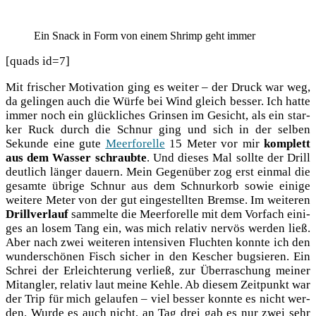
Ein Snack in Form von einem Shrimp geht immer
[quads id=7]
Mit fri­scher Moti­va­ti­on ging es wei­ter – der Druck war weg,
da gelin­gen auch die Wür­fe bei Wind gleich bes­ser. Ich hat­te
immer noch ein glück­li­ches Grin­sen im Gesicht, als ein star­
ker Ruck durch die Schnur ging und sich in der sel­ben
Sekun­de eine gute
Meer­fo­rel­le
15 Meter vor mir
kom­plett
aus dem Was­ser schraub­te
. Und die­ses Mal soll­te der Drill
deut­lich län­ger dau­ern. Mein Gegen­über zog erst ein­mal die
gesam­te übri­ge Schnur aus dem Schnur­korb sowie eini­ge
wei­te­re Meter von der gut ein­ge­stell­ten Brem­se. Im wei­te­ren
Drill­ver­lauf
sam­mel­te die Meer­fo­rel­le mit dem Vor­fach eini­
ges an losem Tang ein, was mich rela­tiv ner­vös wer­den ließ.
Aber nach zwei wei­te­ren inten­si­ven Fluch­ten konn­te ich den
wun­der­schö­nen Fisch sicher in den Kescher bug­sie­ren. Ein
Schrei der Erleich­te­rung ver­ließ, zur Über­ra­schung mei­ner
Mit­ang­ler, rela­tiv laut mei­ne Keh­le. Ab die­sem Zeit­punkt war
der Trip für mich gelau­fen – viel bes­ser konn­te es nicht wer­
den. Wur­de es auch nicht, an Tag drei gab es nur zwei sehr