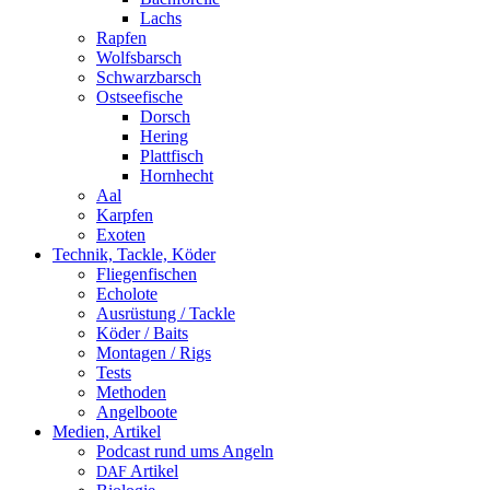
Lachs
Rapfen
Wolfsbarsch
Schwarzbarsch
Ostseefische
Dorsch
Hering
Plattfisch
Hornhecht
Aal
Karpfen
Exoten
Technik, Tackle, Köder
Fliegenfischen
Echolote
Ausrüstung / Tackle
Köder / Baits
Montagen / Rigs
Tests
Methoden
Angelboote
Medien, Artikel
Podcast rund ums Angeln
Artikel
DAF