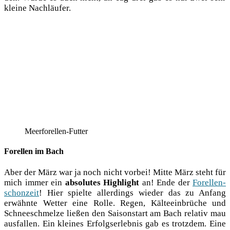
klei­ne Nachläufer.
Meer­fo­rel­len-Fut­ter
Forellen im Bach
Aber der März war ja noch nicht vor­bei! Mit­te März steht für
mich immer ein
abso­lu­tes High­light
an! Ende der
Forel­len­
schon­zeit
! Hier spiel­te aller­dings wie­der das zu Anfang
erwähn­te Wet­ter eine Rol­le. Regen, Käl­te­ein­brü­che und
Schnee­schmel­ze lie­ßen den Sai­son­start am Bach rela­tiv mau
aus­fal­len. Ein klei­nes Erfolgs­er­leb­nis gab es trotz­dem. Eine