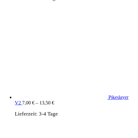
Pikeslayer
V2
7,00
€
–
13,50
€
Lieferzeit:
3-4 Tage
wird unterstützt von:
DAF