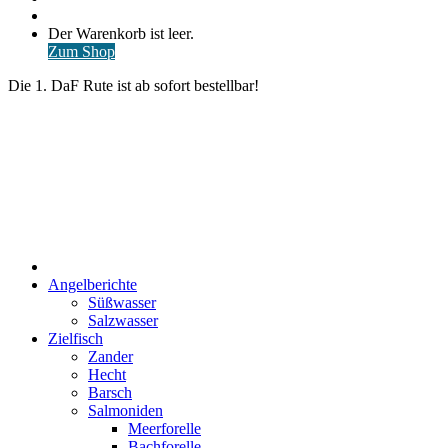
nach
Anmelden
Warenkorb
Der Warenkorb ist leer.
ansehen
Zum Shop
Die 1. DaF Rute ist ab sofort bestellbar!
Start
Angelberichte
Süßwasser
Salzwasser
Zielfisch
Zander
Hecht
Barsch
Salmoniden
Meerforelle
Bachforelle