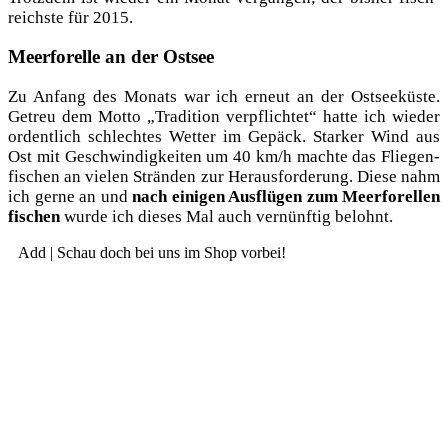
reichs­te für 2015.
Meerforelle an der Ostsee
Zu Anfang des Monats war ich erneut an der Ost­see­küs­te.
Getreu dem Mot­to „Tra­di­ti­on ver­pflich­tet“ hat­te ich wie­der
ordent­lich schlech­tes Wet­ter im Gepäck. Star­ker Wind aus
Ost mit Geschwin­dig­kei­ten um 40 km/h mach­te das Flie­gen­
fi­schen an vie­len Strän­den zur Her­aus­for­de­rung. Die­se nahm
ich ger­ne an und
nach eini­gen Aus­flü­gen zum Meer­fo­rel­len
fischen
wur­de ich die­ses Mal auch ver­nünf­tig belohnt.
Add | Schau doch bei uns im Shop vorbei!