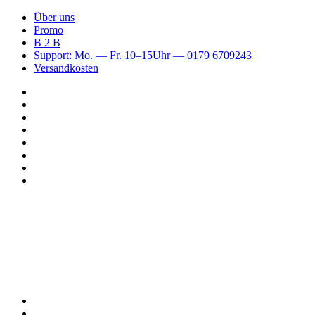
Über uns
Promo
B 2 B
Support: Mo. — Fr. 10–15Uhr — 0179 6709243
Versandkosten
Suchen
nach
WhatsApp
TikTok
Spotify
Instagram
YouTube
Pinterest
Facebook
Menü
Suchen