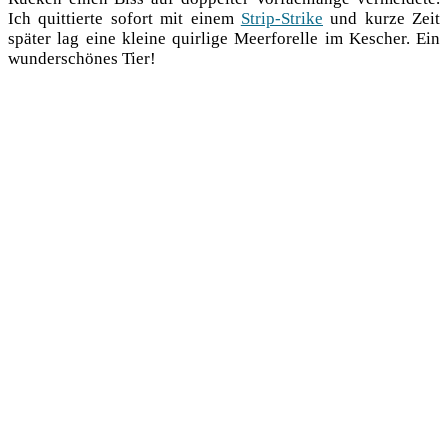
Ich quit­tier­te sofort mit einem
Strip-Strike
und kur­ze Zeit
spä­ter lag eine klei­ne quir­li­ge Meer­fo­rel­le im Kescher. Ein
wun­der­schö­nes Tier!