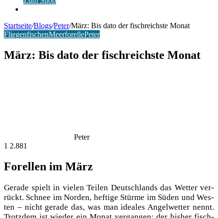
Zum Shop
Anmelden
Startseite
/
Blogs
/
Peter
/
März: Bis dato der fischreichste Monat
Fliegenfischen
Meerforelle
Peter
März: Bis dato der fischreichste Monat
Peter
1
2.881
Forellen im März
Gera­de spielt in vie­len Tei­len Deutsch­lands das Wet­ter ver­
rückt. Schnee im Nor­den, hef­ti­ge Stür­me im Süden und Wes­
ten – nicht gera­de das, was man idea­les Angel­wet­ter nennt.
Trotz­dem ist wie­der ein Monat ver­gan­gen; der bis­her fisch­