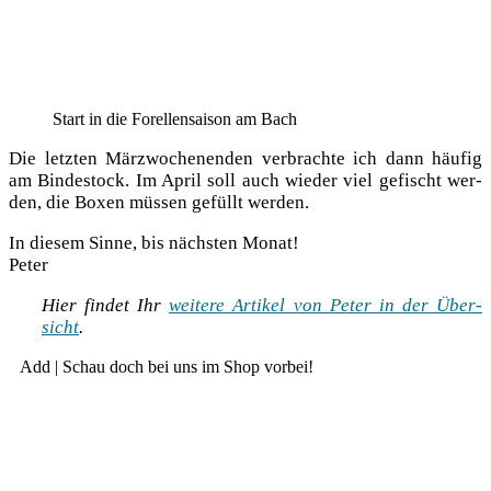
Start in die Forel­len­sai­son am Bach
Die letz­ten März­wo­chen­en­den ver­brach­te ich dann häu­fig
am Bin­de­stock. Im April soll auch wie­der viel gefischt wer­
den, die Boxen müs­sen gefüllt werden.
In die­sem Sin­ne, bis nächs­ten Monat!
Peter
Hier fin­det Ihr
wei­te­re Arti­kel von Peter in der Über­
sicht
.
Add | Schau doch bei uns im Shop vorbei!