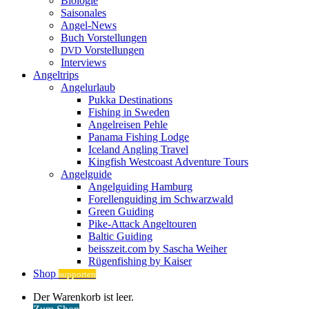
Biologie
Saisonales
Angel-News
Buch Vorstellungen
Vorstellungen
DVD
Interviews
Angeltrips
Angelurlaub
Pukka Destinations
Fishing in Sweden
Angelreisen Pehle
Panama Fishing Lodge
Iceland Angling Travel
Kingfish Westcoast Adventure Tours
Angelguide
Angelguiding Hamburg
Forellenguiding im Schwarzwald
Green Guiding
Pike-Attack Angeltouren
Baltic Guiding
beisszeit.com by Sascha Weiher
Rügenfishing by Kaiser
Shop
supporten
Warenkorb
Der Warenkorb ist leer.
ansehen