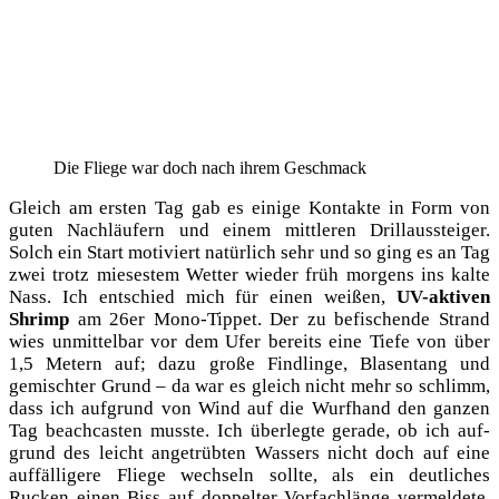
Die Flie­ge war doch nach ihrem Geschmack
Gleich am ers­ten Tag gab es eini­ge Kon­tak­te in Form von
guten Nach­läu­fern und einem mitt­le­ren Drill­aus­stei­ger.
Solch ein Start moti­viert natür­lich sehr und so ging es an Tag
zwei trotz mie­ses­tem Wet­ter wie­der früh mor­gens ins kal­te
Nass. Ich ent­schied mich für einen wei­ßen,
UV-akti­ven
Shrimp
am 26er Mono-Tip­pet. Der zu befi­schen­de Strand
wies unmit­tel­bar vor dem Ufer bereits eine Tie­fe von über
1,5 Metern auf; dazu gro­ße Find­lin­ge, Bla­sen­tang und
gemisch­ter Grund – da war es gleich nicht mehr so schlimm,
dass ich auf­grund von Wind auf die Wurf­hand den gan­zen
Tag beach­cas­ten muss­te. Ich über­leg­te gera­de, ob ich auf­
grund des leicht ange­trüb­ten Was­sers nicht doch auf eine
auf­fäl­li­ge­re Flie­ge wech­seln soll­te, als ein deut­li­ches
Rucken einen Biss auf dop­pel­ter Vor­fach­län­ge ver­mel­de­te.