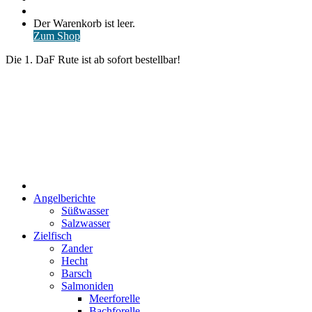
nach
Anmelden
Warenkorb
Der Warenkorb ist leer.
ansehen
Zum Shop
Die 1. DaF Rute ist ab sofort bestellbar!
Start
Angelberichte
Süßwasser
Salzwasser
Zielfisch
Zander
Hecht
Barsch
Salmoniden
Meerforelle
Bachforelle