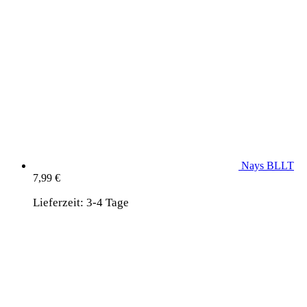
Nays BLLT
7,99
€
Lieferzeit:
3-4 Tage
wird unterstützt von:
DAF