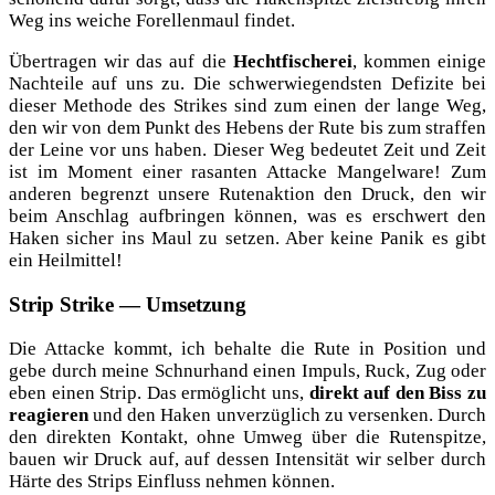
Weg ins wei­che Forel­len­maul findet.
Über­tra­gen wir das auf die
Hecht­fi­sche­rei
, kom­men eini­ge
Nach­tei­le auf uns zu. Die schwer­wie­gends­ten Defi­zi­te bei
die­ser Metho­de des Strikes sind zum einen der lan­ge Weg,
den wir von dem Punkt des Hebens der Rute bis zum straf­fen
der Lei­ne vor uns haben. Die­ser Weg bedeu­tet Zeit und Zeit
ist im Moment einer rasan­ten Atta­cke Man­gel­wa­re! Zum
ande­ren begrenzt unse­re Ruten­ak­ti­on den Druck, den wir
beim Anschlag auf­brin­gen kön­nen, was es erschwert den
Haken sicher ins Maul zu set­zen. Aber kei­ne Panik es gibt
ein Heilmittel!
Strip Strike — Umsetzung
Die Atta­cke kommt, ich behal­te die Rute in Posi­ti­on und
gebe durch mei­ne Schnur­hand einen Impuls, Ruck, Zug oder
eben einen Strip. Das ermög­licht uns,
direkt auf den Biss zu
reagie­ren
und den Haken unver­züg­lich zu ver­sen­ken. Durch
den direk­ten Kon­takt, ohne Umweg über die Ruten­spit­ze,
bau­en wir Druck auf, auf des­sen Inten­si­tät wir sel­ber durch
Här­te des Strips Ein­fluss neh­men können.