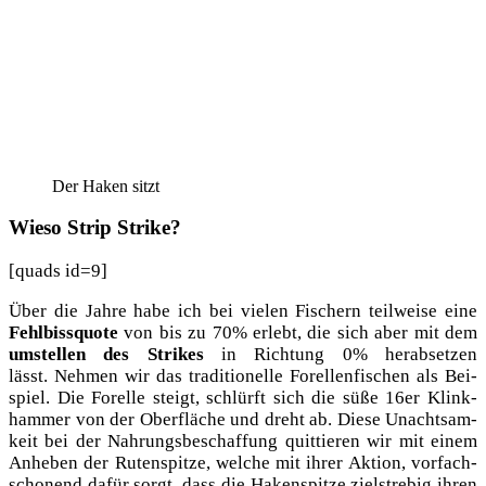
Der Haken sitzt
Wieso Strip Strike?
[quads id=9]
Über die Jah­re habe ich bei vie­len Fischern teil­wei­se eine
Fehl­biss­quo­te
von bis zu 70% erlebt, die sich aber mit dem
umstel­len des Strikes
in Rich­tung 0% her­ab­set­zen
lässt. Neh­men wir das tra­di­tio­nel­le Forel­len­fi­schen als Bei­
spiel. Die Forel­le steigt, schlürft sich die süße 16er Klink­
ham­mer von der Ober­flä­che und dreht ab. Die­se Unacht­sam­
keit bei der Nah­rungs­be­schaf­fung quit­tie­ren wir mit einem
Anhe­ben der Ruten­spit­ze, wel­che mit ihrer Akti­on, vor­fach­
scho­nend dafür sorgt, dass die Haken­spit­ze ziel­stre­big ihren