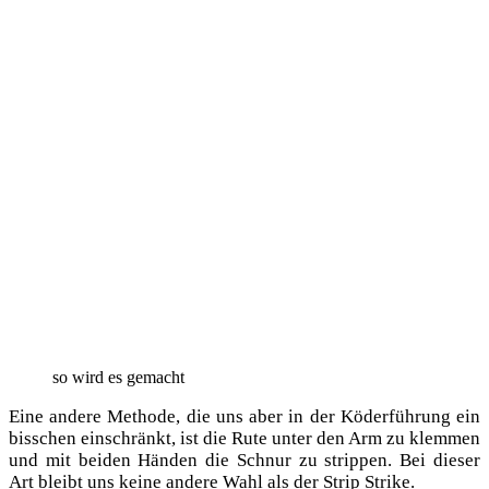
so wird es gemacht
Eine ande­re Metho­de, die uns aber in der Köder­füh­rung ein
biss­chen ein­schränkt, ist die Rute unter den Arm zu klem­men
und mit bei­den Hän­den die Schnur zu strip­pen. Bei die­ser
Art bleibt uns kei­ne ande­re Wahl als der Strip Strike.