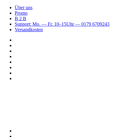
Über uns
Promo
B 2 B
Support: Mo. — Fr. 10–15Uhr — 0179 6709243
Versandkosten
Suchen
nach
WhatsApp
TikTok
Spotify
Instagram
YouTube
Pinterest
Facebook
Menü
Suchen