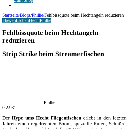
Zum Shop
Anmelden
Startseite
/
Blogs
/
Phillie
/
Fehlbissquote beim Hechtangeln reduzieren
Fliegenfischen
Hecht
Phillie
Fehlbissquote beim Hechtangeln
reduzieren
Strip Strike beim Streamerfischen
Phillie
0
2.931
Der
Hype ums Hecht Flie­gen­fi­schen
erlebt in den letz­ten
Jah­ren einen regel­rech­ten Boom, spe­zi­el­le Ruten, Schnü­re,