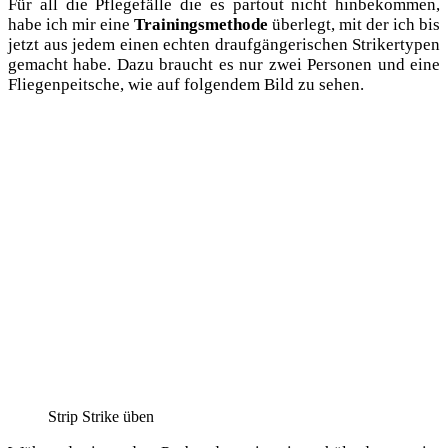
Für all die Pfle­ge­fäl­le die es par­tout nicht hin­be­kom­men,
habe ich mir eine
Trai­nings­me­tho­de
über­legt, mit der ich bis
jetzt aus jedem einen ech­ten drauf­gän­ge­ri­schen Stri­ker­ty­pen
gemacht habe. Dazu braucht es nur zwei Per­so­nen und eine
Flie­gen­peit­sche, wie auf fol­gen­dem Bild zu sehen.
Strip Strike üben