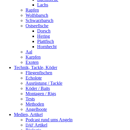
Lachs
Rapfen
Wolfsbarsch
Schwarzbarsch
Ostseefische
Dorsch
Hering
Plattfisch
Hornhecht
Aal
Karpfen
Exoten
Technik, Tackle, Köder
Fliegenfischen
Echolote
Ausrüstung / Tackle
Köder / Baits
Montagen / Rigs
Tests
Methoden
Angelboote
Medien, Artikel
Podcast rund ums Angeln
Artikel
DAF