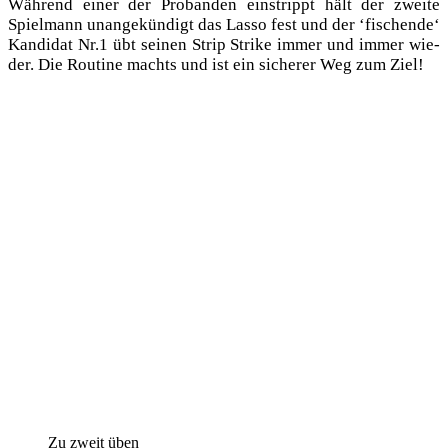
Wäh­rend einer der Pro­ban­den ein­strippt hält der zwei­te
Spiel­mann unan­ge­kün­digt das Las­so fest und der ‘fischen­de‘
Kan­di­dat Nr.1 übt sei­nen Strip Strike immer und immer wie­
der. Die Rou­ti­ne machts und ist ein siche­rer Weg zum Ziel!
Zu zweit üben