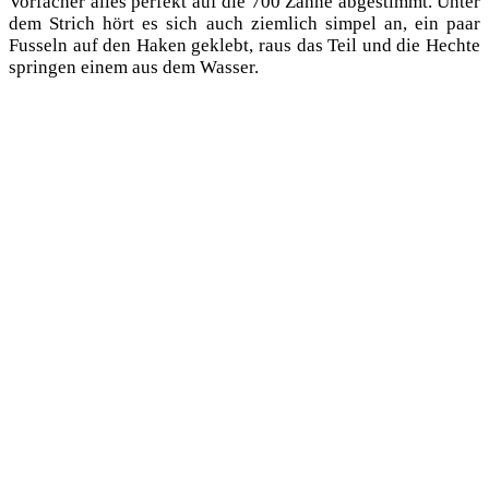
Vor­fä­cher alles per­fekt auf die 700 Zäh­ne abge­stimmt. Unter
dem Strich hört es sich auch ziem­lich sim­pel an, ein paar
Fus­seln auf den Haken geklebt, raus das Teil und die Hech­te
sprin­gen einem aus dem Wasser.