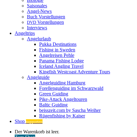
Biologie
Saisonales
Angel-News
Buch Vorstellungen
Vorstellungen
DVD
Interviews
Angeltrips
Angelurlaub
Pukka Destinations
Fishing in Sweden
Angelreisen Pehle
Panama Fishing Lodge
Iceland Angling Travel
Kingfish Westcoast Adventure Tours
Angelguide
Angelguiding Hamburg
Forellenguiding im Schwarzwald
Green Guiding
Pike-Attack Angeltouren
Baltic Guiding
beisszeit.com by Sascha Weiher
Rügenfishing by Kaiser
Shop
supporten
Warenkorb
Der Warenkorb ist leer.
ansehen