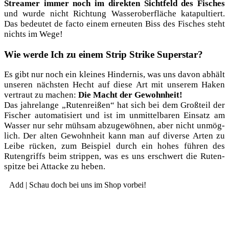
Strea­mer immer noch im direk­ten Sicht­feld des Fisches
und wur­de nicht Rich­tung Was­ser­ober­flä­che kata­pul­tiert.
Das bedeu­tet de fac­to einem erneu­ten Biss des Fisches steht
nichts im Wege!
Wie werde Ich zu einem Strip Strike Superstar?
Es gibt nur noch ein klei­nes Hin­der­nis, was uns davon abhält
unse­ren nächs­ten Hecht auf die­se Art mit unse­rem Haken
ver­traut zu machen:
Die Macht der Gewohnheit!
Das jah­re­lan­ge „Ruten­rei­ßen“ hat sich bei dem Groß­teil der
Fischer auto­ma­ti­siert und ist im unmit­tel­ba­ren Ein­satz am
Was­ser nur sehr müh­sam abzu­ge­wöh­nen, aber nicht unmög­
lich. Der alten Gewohn­heit kann man auf diver­se Arten zu
Lei­be rücken, zum Bei­spiel durch ein hohes füh­ren des
Ruten­griffs beim strip­pen, was es uns erschwert die Ruten­
spit­ze bei Atta­cke zu heben.
Add | Schau doch bei uns im Shop vorbei!