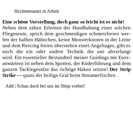
Hecht­strea­mer in Arbeit
Eine schö­ne Vor­stel­lung, doch ganz so leicht ist es nicht!
Neben dem zähen Erler­nen der Hand­ha­bung einer sol­chen
Flie­gen­ru­te, sprich dem geschmei­di­gen schmerz­frei­en wer­
fen der hal­ben Hähn­chen, kei­ne Mons­ter­kno­ten in der Lei­ne
und dem Pier­cing frei­en über­ste­hen eines Angel­ta­ges, gibt es
noch die ein oder ande­re Tech­nik die uns abver­langt
wird. Ein essen­ti­el­ler Bestand­teil mei­ner Gui­dings mit Esox­
an­wär­tern ist neben dem Spot­ten, der Köder­füh­rung und dem
gan­zen Tack­le­ge­sül­ze das rich­ti­ge Haken set­zen!
Der Strip
Strike —
qua­si der hei­li­ge Gral beim Streamerfischen .
Add | Schau doch bei uns im Shop vorbei!