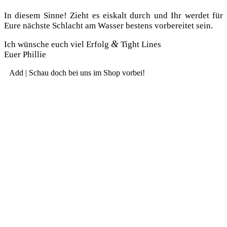
In die­sem Sin­ne! Zieht es eis­kalt durch und Ihr wer­det für
Eure nächs­te Schlacht am Was­ser bes­tens vor­be­rei­tet sein.
&
Ich wün­sche euch viel Erfolg
Tight Lines
Euer Phillie
Add | Schau doch bei uns im Shop vorbei!