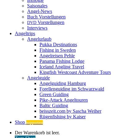
Biologie
Saisonales
Angel-News
Buch Vorstellungen
Vorstellungen
DVD
Interviews
Angeltrips
Angelurlaub
Pukka Destinations
Fishing in Sweden
Angelreisen Pehle
Panama Fishing Lodge
Iceland Angling Travel
Kingfish Westcoast Adventure Tours
Angelguide
Angelguiding Hamburg
Forellenguiding im Schwarzwald
Green Guiding
Pike-Attack Angeltouren
Baltic Guiding
beisszeit.com by Sascha Weiher
Rügenfishing by Kaiser
Shop
supporten
Warenkorb
Der Warenkorb ist leer.
ansehen