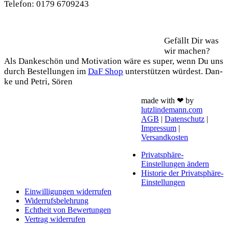
Tele­fon: 0179 6709243
Support
Gefällt Dir was
wir machen?
Als Dan­ke­schön und Moti­va­ti­on wäre es super, wenn Du uns
durch Bestel­lun­gen im
DaF Shop
unter­stüt­zen wür­dest. Dan­
ke und Petri, Sören
made with ❤ by
lutzlindemann.com
AGB
|
Datenschutz
|
Impressum
|
Versandkosten
Privatsphäre-
Einstellungen ändern
Historie der Privatsphäre-
Einstellungen
Einwilligungen widerrufen
Widerrufsbelehrung
Echtheit von Bewertungen
Vertrag widerrufen