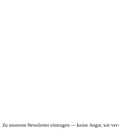
DaF Newsletter
Zu unse­rem News­let­ter ein­tra­gen — kei­ne Angst, wir ver­