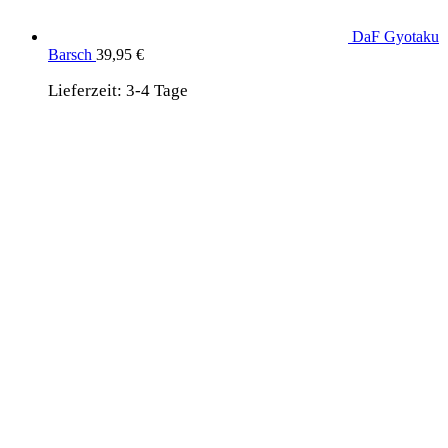
DaF Gyotaku
Barsch
39,95
€
Lieferzeit:
3-4 Tage
wird unterstützt von:
DAF