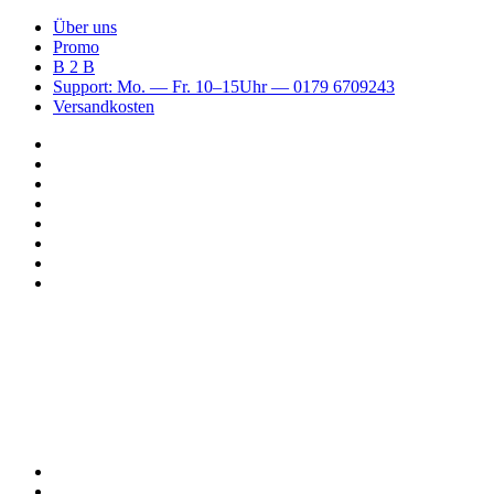
Über uns
Promo
B 2 B
Support: Mo. — Fr. 10–15Uhr — 0179 6709243
Versandkosten
Suchen
nach
WhatsApp
TikTok
Spotify
Instagram
YouTube
Pinterest
Facebook
Menü
Suchen