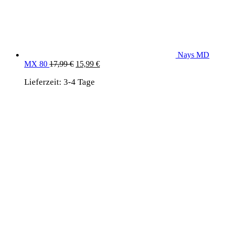
Nays MD
Ursprünglicher
Aktueller
MX 80
17,99
€
15,99
€
Preis
Preis
Lieferzeit:
3-4 Tage
war:
ist:
17,99 €
15,99 €.