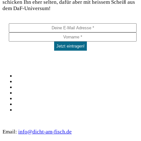
schi­cken Ihn eher sel­ten, dafür aber mit heis­sem Scheiß aus
dem DaF-Universum!
Social
Facebook
Pinterest
YouTube
Instagram
Spotify
TikTok
WhatsApp
Kontakt
Email:
info@dicht-am-fisch.de