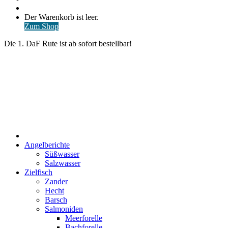
nach
Anmelden
Warenkorb
Der Warenkorb ist leer.
ansehen
Zum Shop
Die 1. DaF Rute ist ab sofort bestellbar!
Start
Angelberichte
Süßwasser
Salzwasser
Zielfisch
Zander
Hecht
Barsch
Salmoniden
Meerforelle
Bachforelle