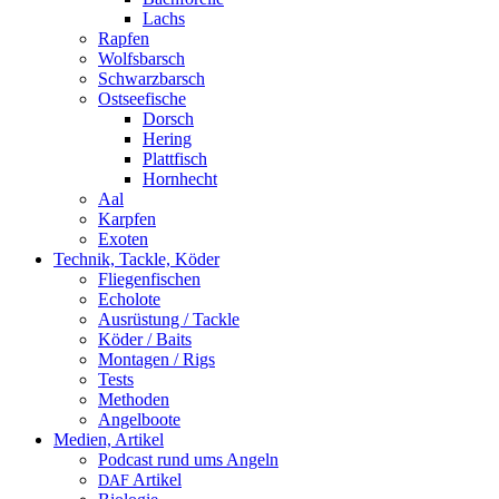
Lachs
Rapfen
Wolfsbarsch
Schwarzbarsch
Ostseefische
Dorsch
Hering
Plattfisch
Hornhecht
Aal
Karpfen
Exoten
Technik, Tackle, Köder
Fliegenfischen
Echolote
Ausrüstung / Tackle
Köder / Baits
Montagen / Rigs
Tests
Methoden
Angelboote
Medien, Artikel
Podcast rund ums Angeln
Artikel
DAF