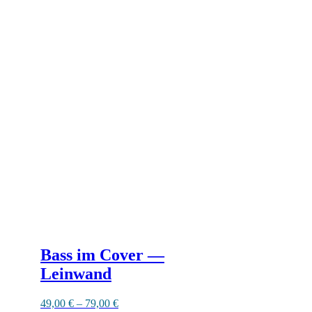
Dieses
Produkt
weist
mehrere
Varianten
auf.
Die
Optionen
können
auf
der
Produktseite
gewählt
werden
Bass im Cover —
Leinwand
49,00
€
–
79,00
€