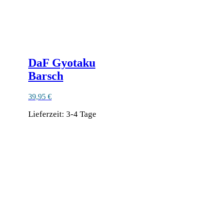
DaF Gyotaku
Barsch
39,95
€
Lieferzeit:
3-4 Tage
Dieses
Produkt
weist
mehrere
Varianten
auf.
Die
Optionen
können
auf