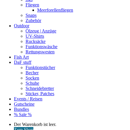
Fliegen
Meerforellenfliegen
Snaps
Zubehör
Outdoor
Ölzeug | Anzüge
UV-Shirts
Rucksäcke
Funktionswäsche
Rettungswesten
Fish Art
DaF stuff
Funktionstücher
Becher
Socken
Schuhe
Schneidebretter
Sticker, Patches
Events / Reisen
Gutscheine
Bundles
% Sale %
Warenkorb
Der Warenkorb ist leer.
ansehen
Zum Shop