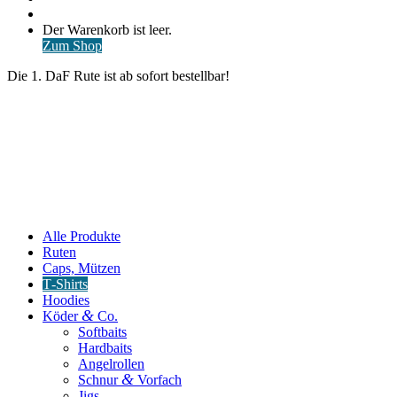
nach
Anmelden
Warenkorb
Der Warenkorb ist leer.
ansehen
Zum Shop
Die 1. DaF Rute ist ab sofort bestellbar!
Alle Produkte
Ruten
Caps, Mützen
T‑Shirts
Hoodies
&
Köder
Co.
Softbaits
Hardbaits
Angelrollen
&
Schnur
Vorfach
Jigs