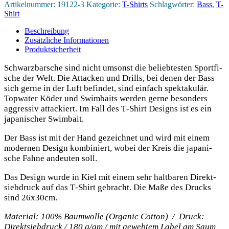
Menge
Artikelnummer:
19122-3
Kategorie:
T-Shirts
Schlagwörter:
Bass
,
T-
Shirt
Beschreibung
Zusätzliche Informationen
Produktsicherheit
Schwarz­bar­sche sind nicht umsonst die belieb­tes­ten Sport­fi­
sche der Welt. Die Atta­cken und Drills, bei denen der Bass
sich ger­ne in der Luft befin­det, sind ein­fach spek­ta­ku­lär.
Top­wa­ter Köder und Swim­baits wer­den ger­ne beson­ders
aggres­siv atta­ckiert. Im Fall des T‑Shirt Designs ist es ein
japa­ni­scher Swimbait.
Der Bass ist mit der Hand gezeich­net und wird mit einem
moder­nen Design kom­bi­niert, wobei der Kreis die japa­ni­
sche Fah­ne andeu­ten soll.
Das Design wur­de in Kiel mit einem sehr halt­ba­ren Direkt­
sieb­druck auf das T‑Shirt gebracht. Die Maße des Drucks
sind 26x30cm.
Mate­ri­al: 100% Baum­wol­le (Orga­nic Cot­ton) / Druck:
Direkt­sieb­druck / 180 g/qm / mit geweb­tem Label am Saum