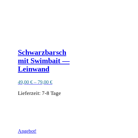
der
Produktseite
gewählt
werden
Schwarzbarsch
mit Swimbait —
Leinwand
49,00
€
–
79,00
€
Lieferzeit:
7-8 Tage
Dieses
Produkt
Ähnliche Produkte
weist
mehrere
Varianten
Angebot!
auf.
Die