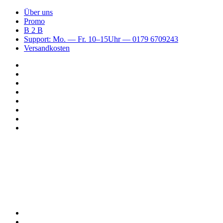
Über uns
Promo
B 2 B
Support: Mo. — Fr. 10–15Uhr — 0179 6709243
Versandkosten
Suchen
nach
WhatsApp
TikTok
Spotify
Instagram
YouTube
Pinterest
Facebook
Menü
Suchen