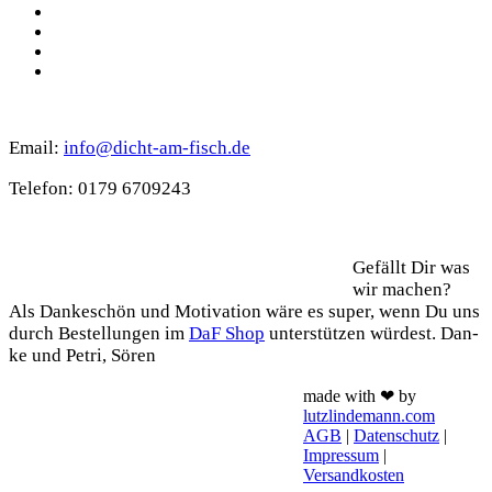
Instagram
Spotify
TikTok
WhatsApp
Kontakt
Email:
info@dicht-am-fisch.de
Tele­fon: 0179 6709243
Support
Gefällt Dir was
wir machen?
Als Dan­ke­schön und Moti­va­ti­on wäre es super, wenn Du uns
durch Bestel­lun­gen im
DaF Shop
unter­stüt­zen wür­dest. Dan­
ke und Petri, Sören
made with ❤ by
lutzlindemann.com
AGB
|
Datenschutz
|
Impressum
|
Versandkosten