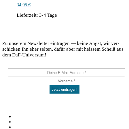
34,95
€
Lieferzeit:
3-4 Tage
Dieses
Produkt
DaF Newsletter
weist
mehrere
Zu unse­rem News­let­ter ein­tra­gen — kei­ne Angst, wir ver­
Varianten
schi­cken Ihn eher sel­ten, dafür aber mit heis­sem Scheiß aus
auf.
dem DaF-Universum!
Die
Optionen
können
auf
der
Produktseite
gewählt
werden
Social
Facebook
Pinterest
YouTube