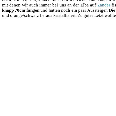
mit denen wir auch immer bei uns an der Elbe auf
Zan­der
fi
knapp 70cm fan­gen
und hat­ten noch ein paar Aus­stei­ger. Die
und orange/schwarz her­aus kris­tal­li­siert. Zu guter Letzt woll