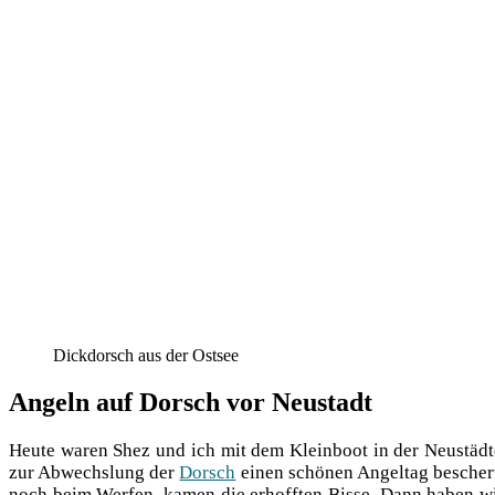
Dickdorsch aus der Ostsee
Angeln auf Dorsch vor Neustadt
Heu­te waren Shez und ich mit dem Klein­boot in der Neu­städ­te
zur Abwechs­lung der
Dorsch
einen schö­nen Angel­tag beschert
noch beim Wer­fen, kamen die erhoff­ten Bis­se. Dann haben wir 