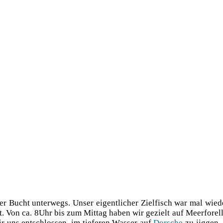
r Bucht unter­wegs. Unser eigent­li­cher Ziel­fisch war mal wie­
. Von ca. 8Uhr bis zum Mit­tag haben wir gezielt auf Meer­fo­rel
uns ent­schlos­sen, im tie­fe­ren Was­ser auf
Dor­sche
zu jig­gen