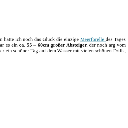
 hat­te ich noch das Glück die ein­zi­ge
Meer­fo­rel­le
des Tages
war es ein
ca. 55 – 60cm gro­ßer Abstei­ger,
der noch arg vom
er ein schö­ner Tag auf dem Was­ser mit vie­len schö­nen Drills,