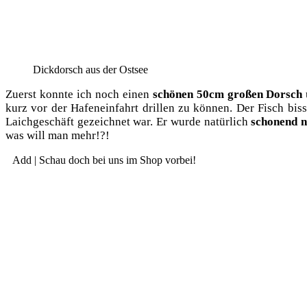
Dick­dorsch aus der Ostsee
Zuerst konn­te ich noch einen
schö­nen 50cm gro­ßen Dorsch
kurz vor der Hafen­ein­fahrt dril­len zu kön­nen. Der Fisch bis
Laich­ge­schäft gezeich­net war. Er wur­de natür­lich
scho­nend n
was will man mehr!?!
Add | Schau doch bei uns im Shop vorbei!