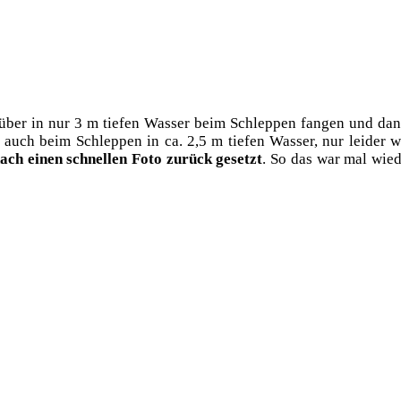
über in nur 3 m tie­fen Was­ser beim Schlep­pen fan­gen und dann
s auch beim Schlep­pen in ca. 2,5 m tie­fen Was­ser, nur lei­der 
ach einen schnel­len Foto zurück gesetzt
. So das war mal wie­d