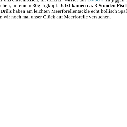
schen, an einem 30g Jig­kopf.
Jetzt kamen ca. 3 Stun­den Fische
 Drills haben am leich­ten Meer­fo­rel­lentack­le echt höl­lisch S
­ten wir noch mal unser Glück auf Meer­fo­rel­le versuchen.