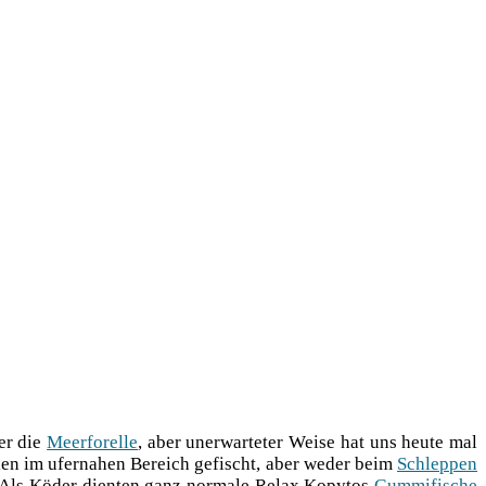
der die
Meer­fo­rel­le
, aber uner­war­te­ter Wei­se hat uns heu­te mal
­len im ufer­na­hen Bereich gefischt, aber weder beim
Schlep­pen
. Als Köder dien­ten ganz nor­ma­le Relax Kopy­tos
Gum­mi­fi­sche