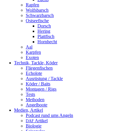
Rapfen
Wolfsbarsch
Schwarzbarsch
Ostseefische
Dorsch
Hering
Plattfisch
Hornhecht
Aal
Karpfen
Exoten
Technik, Tackle, Köder
Fliegenfischen
Echolote
Ausrüstung / Tackle
Köder / Baits
Montagen / Rigs
Tests
Methoden
Angelboote
Medien, Artikel
Podcast rund ums Angeln
Artikel
DAF
Biologie