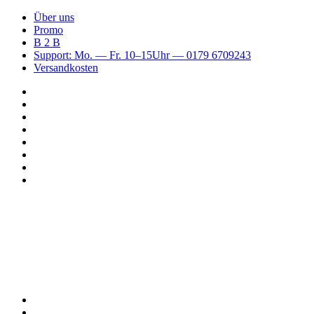
Über uns
Promo
B 2 B
Support: Mo. — Fr. 10–15Uhr — 0179 6709243
Versandkosten
Suchen
nach
WhatsApp
TikTok
Spotify
Instagram
YouTube
Pinterest
Facebook
Menü
Suchen