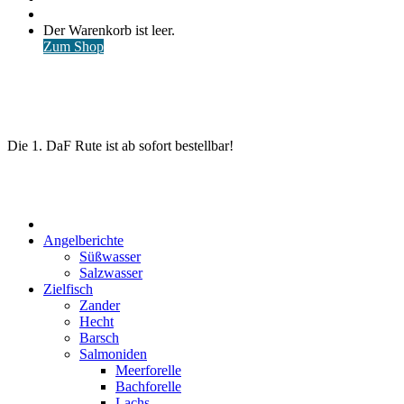
nach
Anmelden
Warenkorb
Der Warenkorb ist leer.
ansehen
Zum Shop
Die 1. DaF Rute ist ab sofort bestellbar!
Start
Angelberichte
Süßwasser
Salzwasser
Zielfisch
Zander
Hecht
Barsch
Salmoniden
Meerforelle
Bachforelle
Lachs