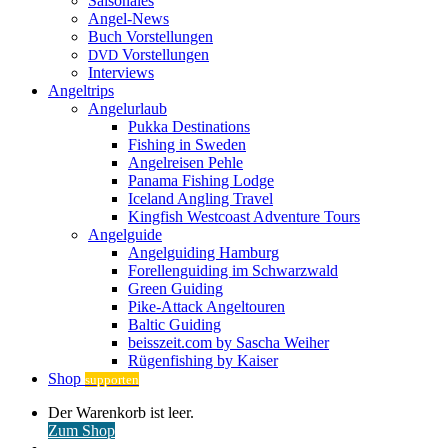
Saisonales
Angel-News
Buch Vorstellungen
Vorstellungen
DVD
Interviews
Angeltrips
Angelurlaub
Pukka Destinations
Fishing in Sweden
Angelreisen Pehle
Panama Fishing Lodge
Iceland Angling Travel
Kingfish Westcoast Adventure Tours
Angelguide
Angelguiding Hamburg
Forellenguiding im Schwarzwald
Green Guiding
Pike-Attack Angeltouren
Baltic Guiding
beisszeit.com by Sascha Weiher
Rügenfishing by Kaiser
Shop
supporten
Warenkorb
Der Warenkorb ist leer.
ansehen
Zum Shop
Anmelden