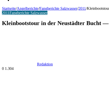
Startseite
/
Angelberichte
/
Fangberichte Salzwasser
/
2011
/
Kleinbootstou
2011
Fangberichte Salzwasser
Kleinbootstour in der Neustädter Bucht —
Redaktion
0
1.304