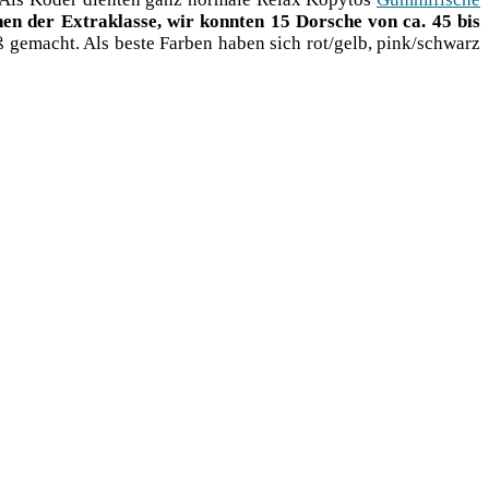
n der Extra­klas­se, wir konn­ten 15 Dor­sche von ca. 45 bis
paß gemacht. Als bes­te Far­ben haben sich rot/gelb, pink/schwarz