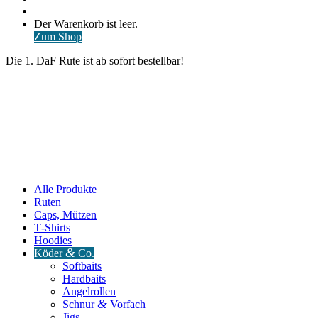
nach
Anmelden
Warenkorb
Der Warenkorb ist leer.
ansehen
Zum Shop
Die 1. DaF Rute ist ab sofort bestellbar!
Alle Produkte
Ruten
Caps, Mützen
T‑Shirts
Hoodies
&
Köder
Co.
Softbaits
Hardbaits
Angelrollen
&
Schnur
Vorfach
Jigs