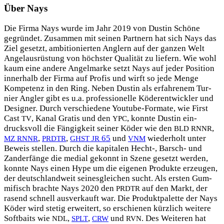
Über Nays
Die Fir­ma Nays wur­de im Jahr 2019 von Dus­tin Schö­ne
gegrün­det. Zusam­men mit sei­nen Part­nern hat sich Nays das
Ziel gesetzt, ambi­tio­nier­ten Ang­lern auf der gan­zen Welt
Angel­aus­rüs­tung von höchs­ter Qua­li­tät zu lie­fern. Wie wohl
kaum eine ande­re Angel­mar­ke setzt Nays auf jeder Posi­ti­on
inner­halb der Fir­ma auf Pro­fis und wirft so jede Men­ge
Kom­pe­tenz in den Ring. Neben Dus­tin als erfah­re­nem Tur­
nier Ang­ler gibt es u.a. pro­fes­sio­nel­le Köder­ent­wick­ler und
Desi­gner. Durch ver­schie­de­ne You­tube-For­ma­te, wie First
Cast
, Kanal Gra­tis und den
, konn­te Dus­tin ein­
TV
YPC
drucks­voll die Fän­gig­keit sei­ner Köder wie den
,
BLD
RNNR
,
,
65
und
wie­der­holt unter
MZ
RNNR
PRDTR
GHST
JR
VNM
Beweis stel­len. Durch die kapi­ta­len Hecht‑, Barsch- und
Zan­der­fän­ge die medi­al gekonnt in Sze­ne gesetzt wer­den,
konn­te Nays einen Hype um die eige­nen Pro­duk­te erzeu­gen,
der deutsch­land­weit sei­nes­glei­chen sucht. Als ers­ten Gum­
mi­fisch brach­te Nays 2020 den
auf den Markt, der
PRDTR
rasend schnell aus­ver­kauft war. Die Pro­dukt­pa­let­te der Nays
Köder wird ste­tig erwei­tert, so erschie­nen kürz­lich wei­te­re
Soft­baits wie
,
,
und
. Des Wei­te­ren hat
NDL
SPLT
CRW
RVN