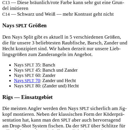
— Die­se bräunlich/rote Far­be kann sehr gut eine Grun­
C13
del imitieren
— Schwarz und Weiß — mehr Kon­trast geht nicht
C14
Nays
Größen
SPLT
Den Nays Split gibt es aktu­ell in 5 ver­schie­de­nen Grö­ßen,
die für unse­re 3 belieb­tes­ten Raub­fi­sche, Barsch, Zan­der und
Hecht kon­zi­piert sind. Wir haben der­zeit nur unse­re Lieb­
lings­grö­ßen zum Zan­der­an­geln im Angebot.
Nays
35: Barsch
SPLT
Nays
45: Barsch und Zander
SPLT
Nays
60: Zander
SPLT
Nays
70
: Zan­der und Hecht
SPLT
Nays
80: (Zan­der und) Hecht
SPLT
Rigs — Einsatzgebiet
Die meis­ten Ang­ler wer­den den Nays
sicher­lich am Jig­
SPLT
kopf mon­tie­ren. Neben der klas­si­schen Form der Köder­prä­
sen­ta­ti­on hat, kann man den
aber auch her­vor­ra­gend
SPLT
am Drop-Shot Sys­tem fischen. Da der
über Schlit­ze für
SPLT