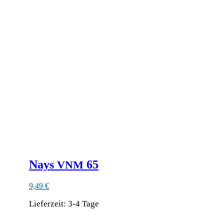
Nays
65
VNM
9,49
€
Lieferzeit:
3-4 Tage
Dieses