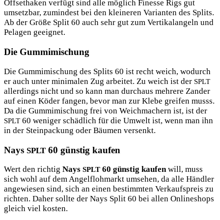
Off­s­et­ha­ken ver­fügt sind alle mög­lich Fines­se Rigs gut
umsetz­bar, zumin­dest bei den klei­ne­ren Vari­an­ten des Splits.
Ab der Grö­ße Split 60 auch sehr gut zum Ver­ti­kal­an­geln und
Pela­gen geeignet.
Die Gummimischung
Die Gum­mi­mi­schung des Splits 60 ist recht weich, wodurch
er auch unter mini­ma­len Zug arbei­tet. Zu weich ist der
SPLT
aller­dings nicht und so kann man durch­aus meh­re­re Zan­der
auf einen Köder fan­gen, bevor man zur Kle­be grei­fen musss.
Da die Gum­mi­mi­schung frei von Weich­ma­chern ist, ist der
60 weni­ger schäd­lich für die Umwelt ist, wenn man ihn
SPLT
in der Stein­pa­ckung oder Bäu­men versenkt.
Nays
60 günstig kaufen
SPLT
Wert den rich­tig
Nays
60 güns­tig kau­fen
will, muss
SPLT
sich wohl auf dem Angel­floh­markt umse­hen, da alle Händ­ler
ange­wie­sen sind, sich an einen bestimm­ten Ver­kaufs­preis zu
rich­ten. Daher soll­te der Nays Split 60 bei allen Online­shops
gleich viel kosten.