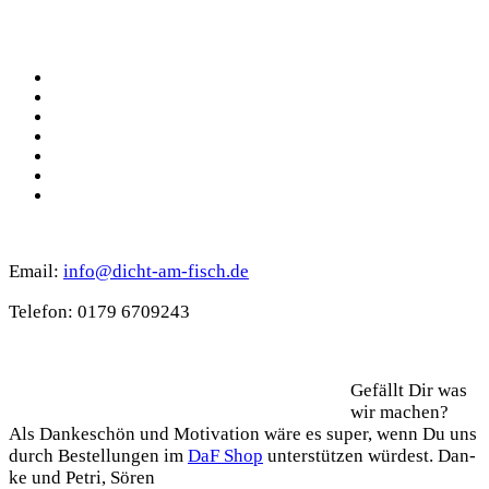
Social
Facebook
Pinterest
YouTube
Instagram
Spotify
TikTok
WhatsApp
Kontakt
Email:
info@dicht-am-fisch.de
Tele­fon: 0179 6709243
Support
Gefällt Dir was
wir machen?
Als Dan­ke­schön und Moti­va­ti­on wäre es super, wenn Du uns
durch Bestel­lun­gen im
DaF Shop
unter­stüt­zen wür­dest. Dan­
ke und Petri, Sören