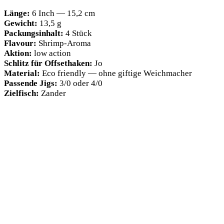
Län­ge:
6 Inch — 15,2 cm
Gewicht:
13,5 g
Packungs­in­halt:
4 Stück
Fla­vour:
Shrimp-Aro­ma
Akti­on:
low action
Schlitz für Off­s­et­ha­ken:
Jo
Mate­ri­al:
Eco fri­end­ly — ohne gif­ti­ge Weichmacher
Pas­sen­de Jigs:
3/0 oder 4/0
Ziel­fisch:
Zander