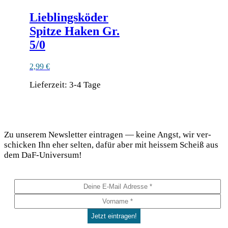
Lieblingsköder
Spitze Haken Gr.
5/0
2,99
€
Lieferzeit:
3-4 Tage
Dieses
Produkt
DaF Newsletter
weist
mehrere
Zu unse­rem News­let­ter ein­tra­gen — kei­ne Angst, wir ver­
Varianten
schi­cken Ihn eher sel­ten, dafür aber mit heis­sem Scheiß aus
auf.
dem DaF-Universum!
Die
Optionen
können
auf
der
Produktseite
gewählt
werden