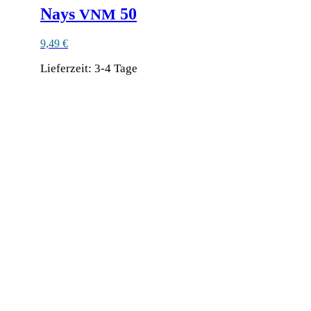
Nays
50
VNM
9,49
€
Lieferzeit:
3-4 Tage
Dieses
Produkt
weist
mehrere
Varianten
auf.
Die
Optionen
können
auf
der
Produktseite
gewählt
werden