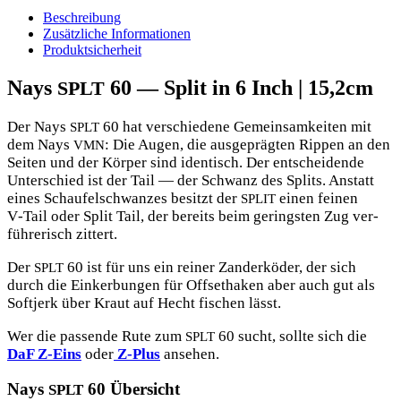
Beschreibung
Zusätzliche Informationen
Produktsicherheit
Nays
60 — Split in 6 Inch | 15,2cm
SPLT
Der Nays
60 hat ver­schie­de­ne Gemein­sam­kei­ten mit
SPLT
dem Nays
: Die Augen, die aus­ge­präg­ten Rip­pen an den
VMN
Sei­ten und der Kör­per sind iden­tisch. Der ent­schei­den­de
Unter­schied ist der Tail — der Schwanz des Splits. Anstatt
eines Schau­fel­schwan­zes besitzt der
einen fei­nen
SPLIT
V‑Tail oder Split Tail, der bereits beim gerings­ten Zug ver­
füh­re­risch zittert.
Der
60 ist für uns ein rei­ner Zan­der­kö­der, der sich
SPLT
durch die Ein­ker­bun­gen für Off­s­et­ha­ken aber auch gut als
Soft­jerk über Kraut auf Hecht fischen lässt.
Wer die pas­sen­de Rute zum
60 sucht, soll­te sich die
SPLT
DaF Z‑Eins
oder
Z‑Plus
anse­hen.
Nays
60 Übersicht
SPLT