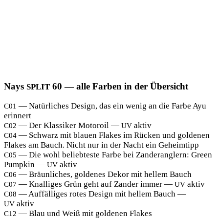
Nays
60 — alle Farben in der Übersicht
SPLIT
— Natür­li­ches Design, das ein wenig an die Far­be Ayu
C01
erinnert
— Der Klas­si­ker Moto­roil —
aktiv
C02
UV
— Schwarz mit blau­en Flakes im Rücken und gol­de­nen
C04
Flakes am Bauch. Nicht nur in der Nacht ein Geheimtipp
— Die wohl belieb­tes­te Far­be bei Zan­der­ang­lern: Green
C05
Pump­kin —
aktiv
UV
— Bräun­li­ches, gol­de­nes Dekor mit hel­lem Bauch
C06
— Knal­li­ges Grün geht auf Zan­der immer —
aktiv
C07
UV
— Auf­fäl­li­ges rotes Design mit hel­lem Bauch —
C08
aktiv
UV
— Blau und Weiß mit gol­de­nen Flakes
C12