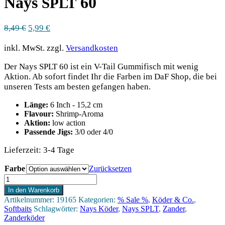
Nays
60
SPLT
Ursprünglicher
Aktueller
8,49
€
5,99
€
Preis
Preis
war:
ist:
inkl. MwSt.
zzgl.
Versandkosten
8,49 €
5,99 €.
Der Nays SPLT 60 ist ein V-Tail Gummifisch mit wenig
Aktion. Ab sofort findet Ihr die Farben im DaF Shop, die bei
unseren Tests am besten gefangen haben.
Länge:
6 Inch - 15,2 cm
Flavour:
Shrimp-Aroma
Aktion:
low action
Passende Jigs:
3/0 oder 4/0
Lieferzeit:
3-4 Tage
Farbe
Zurücksetzen
Nays
SPLT
In den Warenkorb
60
Artikelnummer:
19165
Kategorien:
% Sale %
,
Köder & Co.
,
Menge
Softbaits
Schlagwörter:
Nays Köder
,
Nays SPLT
,
Zander
,
Zanderköder