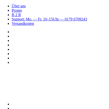
Über uns
Promo
B 2 B
Support: Mo. — Fr. 10–15Uhr — 0179 6709243
Versandkosten
Suchen
nach
WhatsApp
TikTok
Spotify
Instagram
YouTube
Pinterest
Facebook
Menü
Suchen