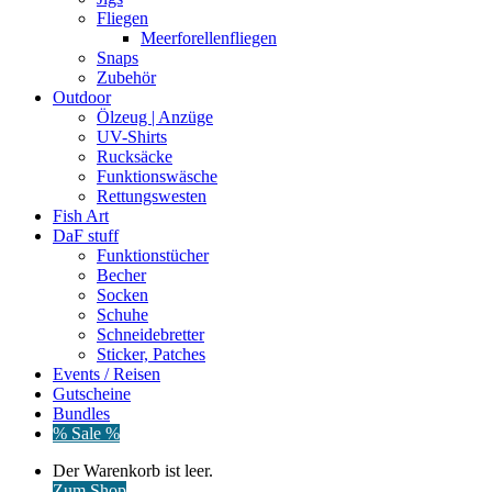
Fliegen
Meerforellenfliegen
Snaps
Zubehör
Outdoor
Ölzeug | Anzüge
UV-Shirts
Rucksäcke
Funktionswäsche
Rettungswesten
Fish Art
DaF stuff
Funktionstücher
Becher
Socken
Schuhe
Schneidebretter
Sticker, Patches
Events / Reisen
Gutscheine
Bundles
% Sale %
Warenkorb
Der Warenkorb ist leer.
ansehen
Zum Shop