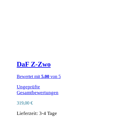
können
auf
der
Produktseite
gewählt
werden
DaF Z‑Zwo
Bewertet mit
5.00
von 5
Ungeprüfte
Gesamtbewertungen
319,00
€
Lieferzeit:
3-4 Tage