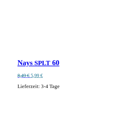
Nays
60
SPLT
Ursprünglicher
Aktueller
8,49
€
5,99
€
Preis
Preis
Lieferzeit:
war:
3-4 Tage
ist:
8,49 €
5,99 €.
Dieses
Produkt
weist
mehrere
Varianten
auf.
Die
Optionen