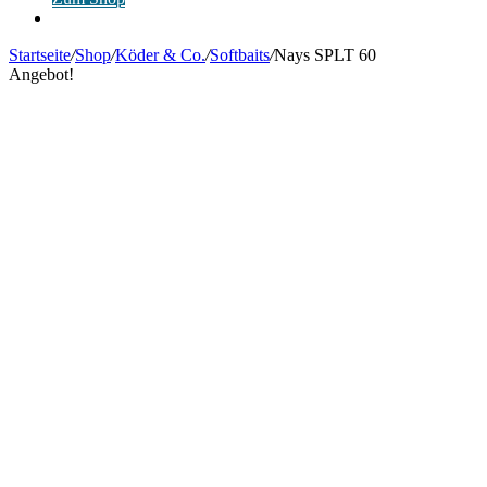
Anmelden
Startseite
/
Shop
/
Köder & Co.
/
Softbaits
/
Nays SPLT 60
Angebot!