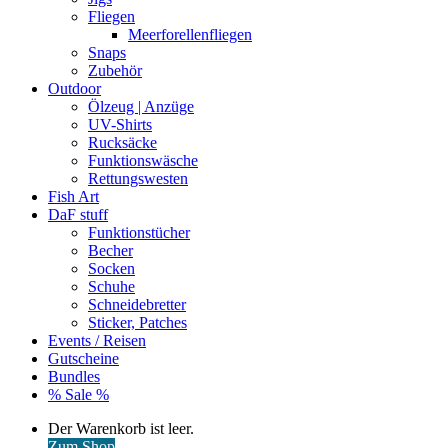
Fliegen
Meerforellenfliegen
Snaps
Zubehör
Outdoor
Ölzeug | Anzüge
UV-Shirts
Rucksäcke
Funktionswäsche
Rettungswesten
Fish Art
DaF stuff
Funktionstücher
Becher
Socken
Schuhe
Schneidebretter
Sticker, Patches
Events / Reisen
Gutscheine
Bundles
% Sale %
Warenkorb
Der Warenkorb ist leer.
ansehen
Zum Shop