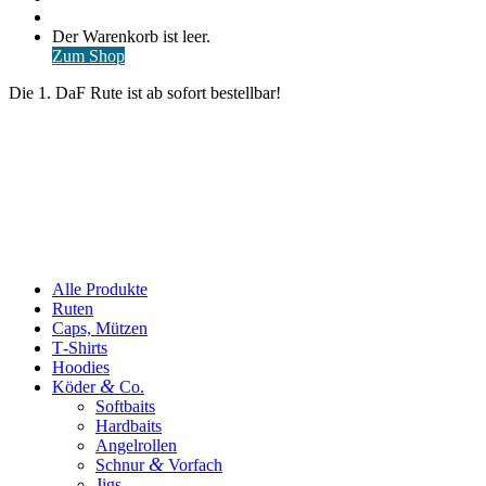
nach
Anmelden
Warenkorb
Der Warenkorb ist leer.
ansehen
Zum Shop
Die 1. DaF Rute ist ab sofort bestellbar!
Alle Produkte
Ruten
Caps, Mützen
T‑Shirts
Hoodies
&
Köder
Co.
Softbaits
Hardbaits
Angelrollen
&
Schnur
Vorfach
Jigs