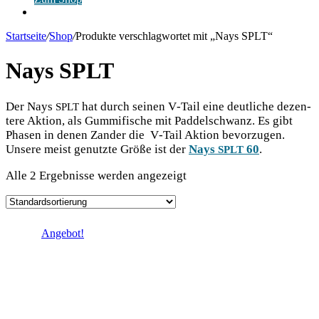
Anmelden
Startseite
/
Shop
/
Produkte verschlagwortet mit „Nays SPLT“
Nays SPLT
Der Nays
hat durch sei­nen V‑Tail eine deut­li­che dezen­
SPLT
te­re Akti­on, als Gum­mi­fi­sche mit Pad­del­schwanz. Es gibt
Pha­sen in denen Zan­der die V‑Tail Akti­on bevor­zu­gen.
Unse­re meist genutz­te Grö­ße ist der
Nays
60
.
SPLT
Alle 2 Ergebnisse werden angezeigt
Angebot!