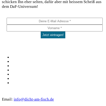
schi­cken Ihn eher sel­ten, dafür aber mit heis­sem Scheiß aus
auf.
dem DaF-Universum!
Die
Optionen
können
auf
der
Produktseite
gewählt
werden
Social
Facebook
Pinterest
YouTube
Instagram
Spotify
TikTok
WhatsApp
Kontakt
Email:
info@dicht-am-fisch.de