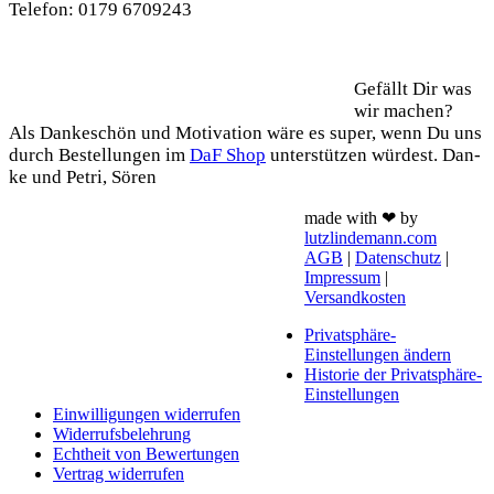
Tele­fon: 0179 6709243
Support
Gefällt Dir was
wir machen?
Als Dan­ke­schön und Moti­va­ti­on wäre es super, wenn Du uns
durch Bestel­lun­gen im
DaF Shop
unter­stüt­zen wür­dest. Dan­
ke und Petri, Sören
made with ❤ by
lutzlindemann.com
AGB
|
Datenschutz
|
Impressum
|
Versandkosten
Privatsphäre-
Einstellungen ändern
Historie der Privatsphäre-
Einstellungen
Einwilligungen widerrufen
Widerrufsbelehrung
Echtheit von Bewertungen
Vertrag widerrufen