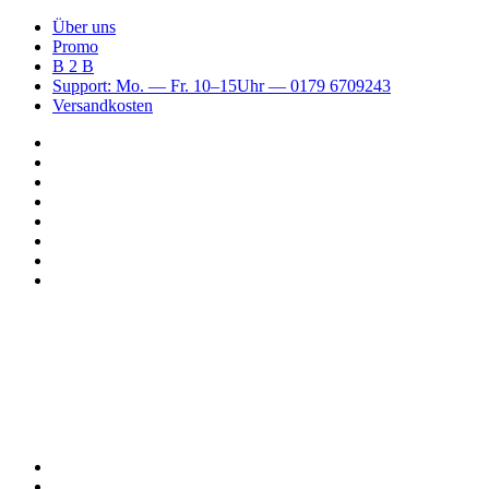
Über uns
Promo
B 2 B
Support: Mo. — Fr. 10–15Uhr — 0179 6709243
Versandkosten
Suchen
nach
WhatsApp
TikTok
Spotify
Instagram
YouTube
Pinterest
Facebook
Menü
Suchen