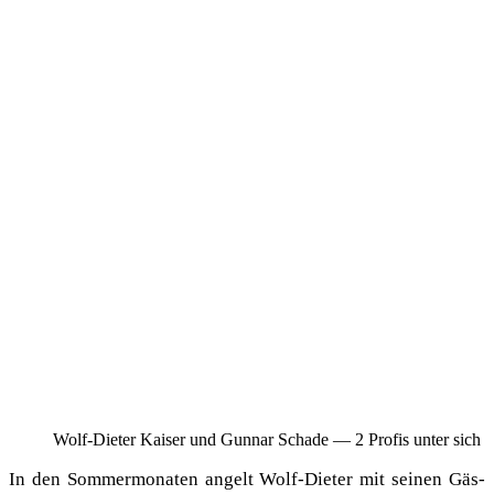
Wolf-Die­ter Kai­ser und Gun­nar Scha­de — 2 Pro­fis unter sich
In den Som­mer­mo­na­ten angelt Wolf-Die­ter mit sei­nen Gäs­