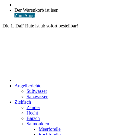
nach
Anmelden
Warenkorb
Der Warenkorb ist leer.
ansehen
Zum Shop
Die 1. DaF Rute ist ab sofort bestellbar!
Start
Angelberichte
Süßwasser
Salzwasser
Zielfisch
Zander
Hecht
Barsch
Salmoniden
Meerforelle
Bachforelle