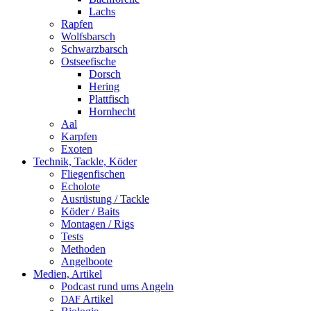
Lachs
Rapfen
Wolfsbarsch
Schwarzbarsch
Ostseefische
Dorsch
Hering
Plattfisch
Hornhecht
Aal
Karpfen
Exoten
Technik, Tackle, Köder
Fliegenfischen
Echolote
Ausrüstung / Tackle
Köder / Baits
Montagen / Rigs
Tests
Methoden
Angelboote
Medien, Artikel
Podcast rund ums Angeln
Artikel
DAF