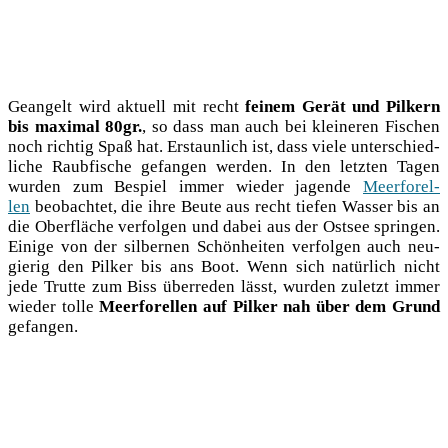
Gean­gelt wird aktu­ell mit recht
fei­nem Gerät und Pil­kern
bis maxi­mal 80gr.
, so dass man auch bei klei­ne­ren Fischen
noch rich­tig Spaß hat. Erstaun­lich ist, dass vie­le unter­schied­
li­che Raub­fi­sche gefan­gen wer­den. In den letz­ten Tagen
wur­den zum Bespiel immer wie­der jagen­de
Meer­fo­rel­
len
beob­ach­tet, die ihre Beu­te aus recht tie­fen Was­ser bis an
die Ober­flä­che ver­fol­gen und dabei aus der Ost­see sprin­gen.
Eini­ge von der sil­ber­nen Schön­hei­ten ver­fol­gen auch neu­
gie­rig den Pil­ker bis ans Boot. Wenn sich natür­lich nicht
jede Trut­te zum Biss über­re­den lässt, wur­den zuletzt immer
wie­der tol­le
Meer­fo­rel­len auf Pil­ker nah über dem Grund
gefangen.