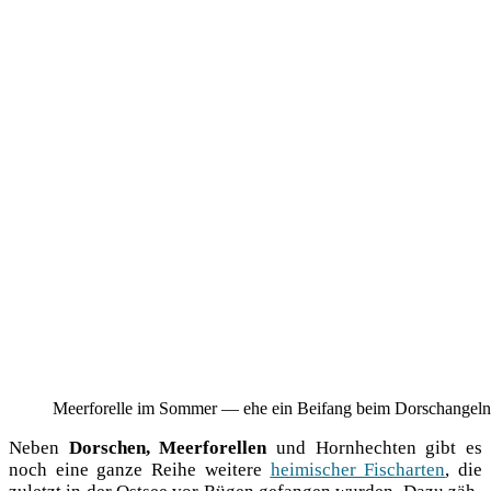
Meer­fo­rel­le im Som­mer — ehe ein Bei­fang beim Dorschangeln
Neben
Dor­schen, Meer­fo­rel­len
und Horn­hech­ten gibt es
noch eine gan­ze Rei­he wei­te­re
hei­mi­scher Fisch­ar­ten
, die