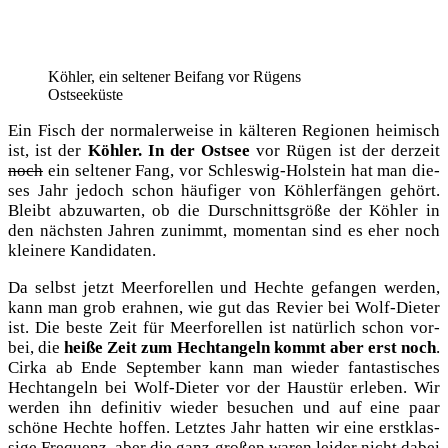
Köh­ler, ein sel­te­ner Bei­fang vor Rügens
Ostseeküste
Ein Fisch der nor­ma­ler­wei­se in käl­te­ren Regio­nen hei­misch
ist, ist der
Köh­ler. In der Ost­see
vor Rügen ist der der­zeit
noch
ein sel­te­ner Fang, vor Schles­wig-Hol­stein hat man die­
ses Jahr jedoch schon häu­fi­ger von Köh­ler­fän­gen gehört.
Bleibt abzu­war­ten, ob die Durschnitts­grö­ße der Köh­ler in
den nächs­ten Jah­ren zunimmt, momen­tan sind es eher noch
klei­ne­re Kandidaten.
Da selbst jetzt Meer­fo­rel­len und Hech­te gefan­gen wer­den,
kann man grob erah­nen, wie gut das Revier bei Wolf-Die­ter
ist. Die bes­te Zeit für Meer­fo­rel­len ist natür­lich schon vor­
bei, die
hei­ße Zeit zum Hecht­an­geln kommt aber erst noch
.
Cir­ka ab Ende Sep­tem­ber kann man wie­der fan­tas­ti­sches
Hecht­an­geln bei Wolf-Die­ter vor der Haus­tür erle­ben. Wir
wer­den ihn defi­ni­tiv wie­der besu­chen und auf eine paar
schö­ne Hech­te hof­fen. Letz­tes Jahr hat­ten wir eine erst­klas­
si­ge Fre­quenz, aber die ganz gro­ßen waren lei­der nicht dabei