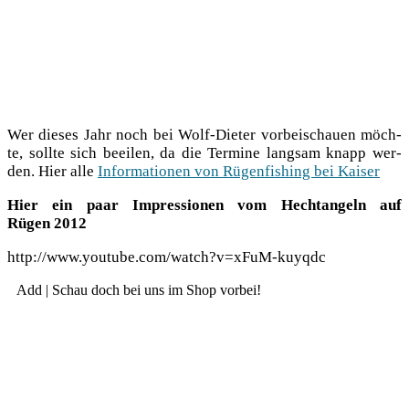
Wer die­ses Jahr noch bei Wolf-Die­ter vor­bei­schau­en möch­
te, soll­te sich beei­len, da die Ter­mi­ne lang­sam knapp wer­
den. Hier alle
Infor­ma­tio­nen von Rügen­fi­shing bei Kaiser
Hier ein paar Impres­sio­nen vom Hecht­an­geln auf
Rügen 2012
http://www.youtube.com/watch?v=xFuM-kuyqdc
Add | Schau doch bei uns im Shop vorbei!