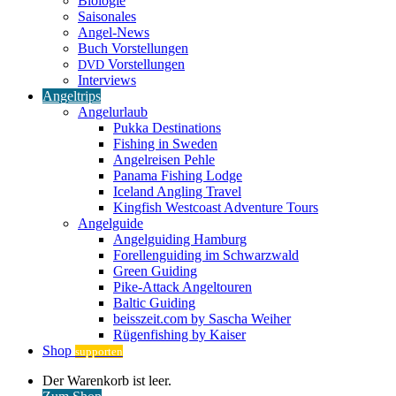
Biologie
Saisonales
Angel-News
Buch Vorstellungen
Vorstellungen
DVD
Interviews
Angeltrips
Angelurlaub
Pukka Destinations
Fishing in Sweden
Angelreisen Pehle
Panama Fishing Lodge
Iceland Angling Travel
Kingfish Westcoast Adventure Tours
Angelguide
Angelguiding Hamburg
Forellenguiding im Schwarzwald
Green Guiding
Pike-Attack Angeltouren
Baltic Guiding
beisszeit.com by Sascha Weiher
Rügenfishing by Kaiser
Shop
supporten
Warenkorb
Der Warenkorb ist leer.
ansehen