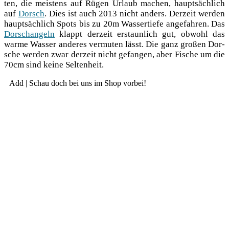
ten, die meis­tens auf Rügen Urlaub machen, haupt­säch­lich
auf
Dorsch
. Dies ist auch 2013 nicht anders. Der­zeit wer­den
haupt­säch­lich Spots bis zu 20m Was­ser­tie­fe ange­fah­ren. Das
Dorsch­an­geln
klappt der­zeit erstaun­lich gut, obwohl das
war­me Was­ser ande­res ver­mu­ten lässt. Die ganz gro­ßen Dor­
sche wer­den zwar der­zeit nicht gefan­gen, aber Fische um die
70cm sind kei­ne Seltenheit.
Add | Schau doch bei uns im Shop vorbei!