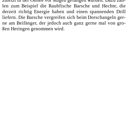
zuletzt in der Ost­see vor Rügen gefan­gen wur­den. Dazu zäh­
len zum Bei­spiel die Raub­fi­sche Bar­sche und Hech­te, die
der­zeit rich­tig Ener­gie haben und einen span­nen­den Drill
lie­fern. Die Bar­sche ver­grei­fen sich beim Dorsch­an­geln ger­
ne am Bei­f­än­ger, der jedoch auch ganz ger­ne mal von gro­
ßen Herin­gen genom­men wird.