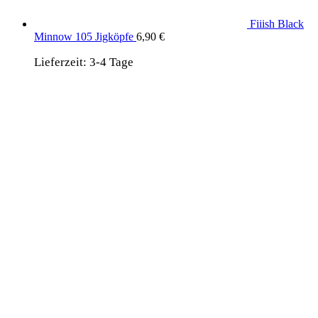
Fiiish Black
Minnow 105 Jigköpfe
6,90
€
Lieferzeit:
3-4 Tage
wird unterstützt von:
DAF