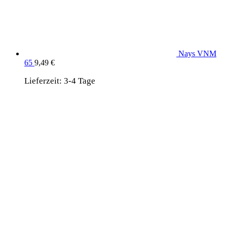
Nays VNM
65
9,49
€
Lieferzeit:
3-4 Tage