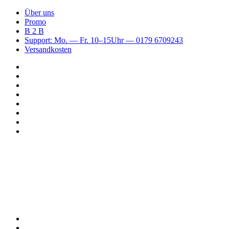
Über uns
Promo
B 2 B
Support: Mo. — Fr. 10–15Uhr — 0179 6709243
Versandkosten
Suchen
nach
WhatsApp
TikTok
Spotify
Instagram
YouTube
Pinterest
Facebook
Menü
Suchen