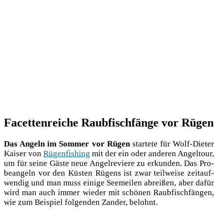
Facettenreiche Raubfischfänge vor Rügen
Das Angeln im Som­mer vor Rügen
star­te­te für Wolf-Die­ter
Kai­ser von
Rügen­fi­shing
mit der ein oder ande­ren Angel­tour,
um für sei­ne Gäs­te neue Angel­re­vie­re zu erkun­den. Das Pro­
be­an­geln vor den Küs­ten Rügens ist zwar teil­wei­se zeit­auf­
wen­dig und man muss eini­ge See­mei­len abrei­ßen, aber dafür
wird man auch immer wie­der mit schö­nen Raub­fisch­fän­gen,
wie zum Bei­spiel fol­gen­den Zan­der, belohnt.