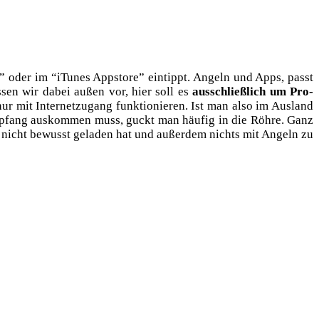
 oder im “iTu­nes App­s­to­re” ein­tippt. Angeln und Apps, passt
s­sen wir dabei außen vor, hier soll es
aus­schließ­lich um Pro­
ur mit Inter­net­zu­gang funk­tio­nie­ren. Ist man also im Aus­land
mp­fang aus­kom­men muss, guckt man häu­fig in die Röh­re. Ganz
inem nicht bewusst gela­den hat und außer­dem nichts mit Angeln zu