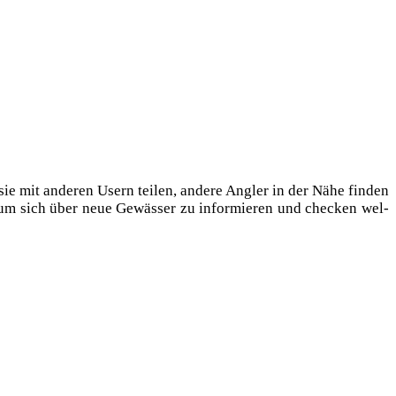
ie mit ande­ren Usern tei­len, ande­re Ang­ler in der Nähe fin­den
um sich über neue Gewäs­ser zu infor­mie­ren und che­cken wel­