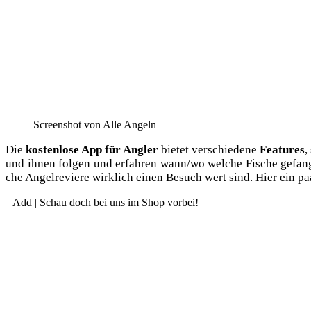
Screen­shot von Alle Angeln
Die
kos­ten­lo­se App für Ang­ler
bie­tet ver­schie­de­ne
Fea­tures
,
und ihnen fol­gen und erfah­ren wann/wo wel­che Fische gefan­
che Angel­re­vie­re wirk­lich einen Besuch wert sind. Hier ein 
Add | Schau doch bei uns im Shop vorbei!