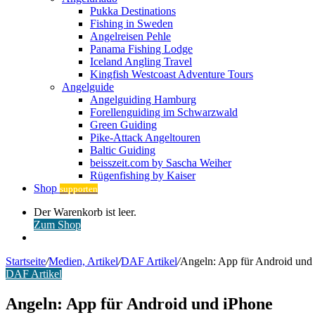
Pukka Destinations
Fishing in Sweden
Angelreisen Pehle
Panama Fishing Lodge
Iceland Angling Travel
Kingfish Westcoast Adventure Tours
Angelguide
Angelguiding Hamburg
Forellenguiding im Schwarzwald
Green Guiding
Pike-Attack Angeltouren
Baltic Guiding
beisszeit.com by Sascha Weiher
Rügenfishing by Kaiser
Shop
supporten
Warenkorb
Der Warenkorb ist leer.
ansehen
Zum Shop
Anmelden
Startseite
/
Medien, Artikel
/
DAF Artikel
/
Angeln: App für Android und
DAF Artikel
Angeln: App für Android und iPhone