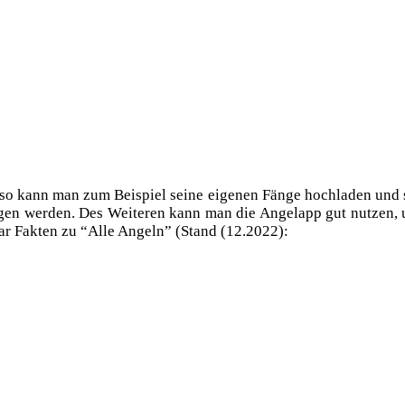
 so kann man zum Bei­spiel sei­ne eige­nen Fän­ge hoch­la­den und s
gen wer­den. Des Wei­te­ren kann man die Angel­app gut nut­zen, 
paar Fak­ten zu “Alle Angeln” (Stand (12.2022):