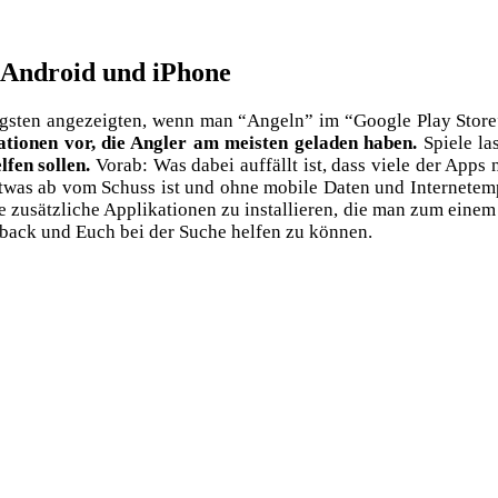
r Android und iPhone
igs­ten ange­zeig­ten, wenn man “Angeln” im “Goog­le Play Store”
a­tio­nen vor, die Ang­ler am meis­ten gela­den haben.
Spie­le la
fen sol­len.
Vor­ab: Was dabei auf­fällt ist, dass vie­le der Apps n
 etwas ab vom Schuss ist und ohne mobi­le Daten und Inter­net­e
­re zusätz­li­che Appli­ka­tio­nen zu instal­lie­ren, die man zum e
d­back und Euch bei der Suche hel­fen zu können.