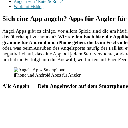
&
Angeln von “Rute
Rolle”
World of Fishing
Sich eine App angeln? Apps für Angler fü
Angel Apps gibt es eini­ge, vor allem Spie­le sind die am häu­f
das über­haupt zusam­men?
Wir stel­len Euch hier die Appli­k
gram­me für Android und iPho­ne gehen, die beim Fischen hel­
oder, was beim Aus­üben des Angel­sports häu­fig der Fall ist,
nega­tiv fiel auf, das eine App bei jedem Start ver­such­te, ande
tun haben. Es folgt nun die Aus­wahl, wir hof­fen auf Euer Fee
iPho­ne und Android Apps für Angler
Alle Angeln — Dein Angelrevier auf dem Smartphone