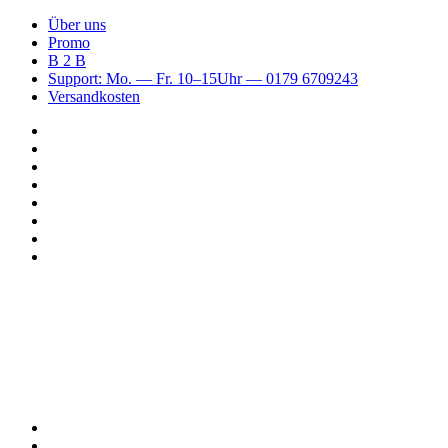
Über uns
Promo
B 2 B
Support: Mo. — Fr. 10–15Uhr — 0179 6709243
Versandkosten
Suchen
nach
WhatsApp
TikTok
Spotify
Instagram
YouTube
Pinterest
Facebook
Menü
Suchen