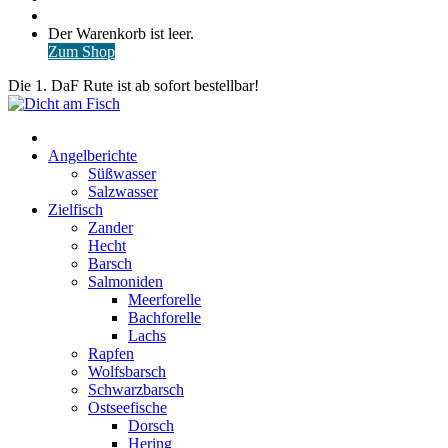
nach
Anmelden
Warenkorb
Der Warenkorb ist leer.
ansehen
Zum Shop
Die 1. DaF Rute ist ab sofort bestellbar!
Start
Angelberichte
Süßwasser
Salzwasser
Zielfisch
Zander
Hecht
Barsch
Salmoniden
Meerforelle
Bachforelle
Lachs
Rapfen
Wolfsbarsch
Schwarzbarsch
Ostseefische
Dorsch
Hering