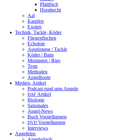
Plattfisch
Hornhecht
Aal
Karpfen
Exoten
Technik, Tackle, Köder
Fliegenfischen
Echolote
Ausrüstung / Tackle
Köder / Baits
Montagen / Rigs
Tests
Methoden
Angelboote
Medien, Artikel
Podcast rund ums Angeln
Artikel
DAF
Biologie
Saisonales
Angel-News
Buch Vorstellungen
Vorstellungen
DVD
Interviews
Angeltrips
Angelurlaub