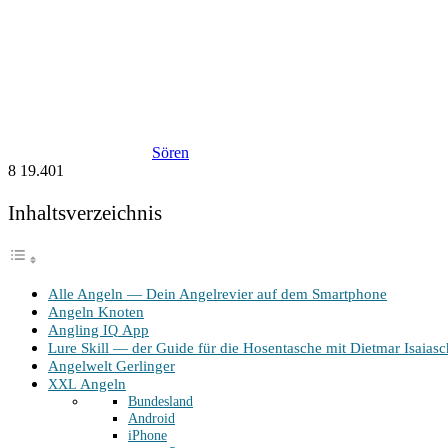
Sören
8
19.401
Inhalts­ver­zeich­nis
Alle Angeln — Dein Angel­re­vier auf dem Smartphone
Angeln Kno­ten
Angling
App
IQ
Lure Skill — der Gui­de für die Hosen­ta­sche mit Diet­mar Isaiasc
Angel­welt Gerlinger
Angeln
XXL
Bun­des­land
Android
iPho­ne