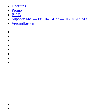
Über uns
Promo
B 2 B
Support: Mo. — Fr. 10–15Uhr — 0179 6709243
Versandkosten
Suchen
nach
WhatsApp
TikTok
Spotify
Instagram
YouTube
Pinterest
Facebook
Menü
Suchen