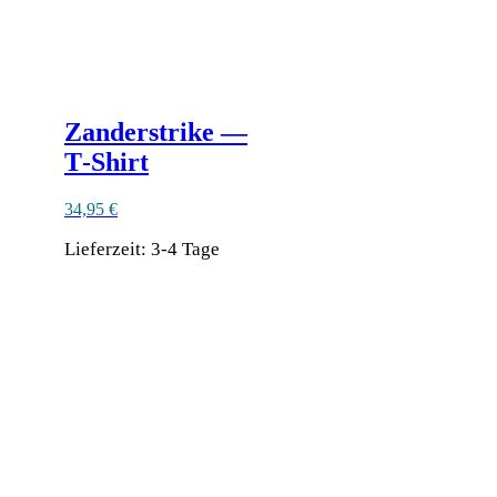
Zanderstrike —
T‑Shirt
34,95
€
Lieferzeit:
3-4 Tage
Dieses
Produkt
Ähnliche Produkte
weist
mehrere
Varianten
auf.
Die
Optionen
können
auf
der