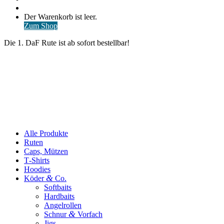
nach
Anmelden
Warenkorb
Der Warenkorb ist leer.
ansehen
Zum Shop
Die 1. DaF Rute ist ab sofort bestellbar!
Alle Produkte
Ruten
Caps, Mützen
T‑Shirts
Hoodies
&
Köder
Co.
Softbaits
Hardbaits
Angelrollen
&
Schnur
Vorfach
Jigs