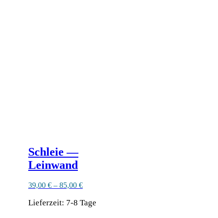
mehrere
Varianten
auf.
Die
Optionen
können
auf
der
Produktseite
gewählt
werden
Schleie —
Leinwand
39,00
€
–
85,00
€
Lieferzeit:
7-8 Tage