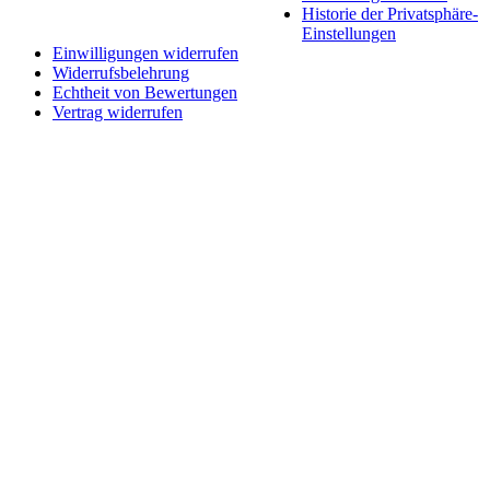
Historie der Privatsphäre-
Einstellungen
Einwilligungen widerrufen
Widerrufsbelehrung
Echtheit von Bewertungen
Vertrag widerrufen
Schaltfläche
"Zurück
zum
Anfang"