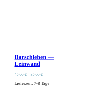
Produktseite
gewählt
werden
Barschleben —
Leinwand
45,00
€
–
85,00
€
Lieferzeit:
7-8 Tage
Dieses
Produkt
weist
mehrere
Varianten