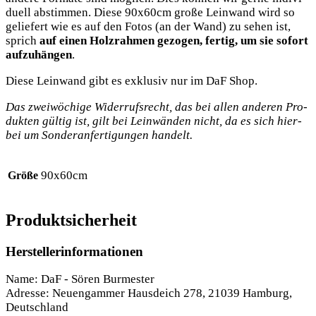
du­ell abstim­men. Die­se 90x60cm gro­ße Lein­wand wird so
gelie­fert wie es auf den Fotos (an der Wand) zu sehen ist,
sprich
auf einen Holz­rah­men gezo­gen, fer­tig, um sie sofort
auf­zu­hän­gen
.
Die­se Lein­wand gibt es exklu­siv nur im DaF Shop.
Das zwei­wö­chi­ge Wider­rufs­recht, das bei allen ande­ren Pro­
duk­ten gül­tig ist, gilt bei Lein­wän­den nicht, da es sich hier­
bei um Son­der­an­fer­ti­gun­gen handelt.
90x60cm
Größe
Produktsicherheit
Herstellerinformationen
Name: DaF - Sören Burmester
Adresse: Neuengammer Hausdeich 278, 21039 Hamburg,
Deutschland