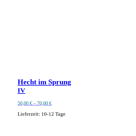
auf.
Die
Optionen
können
auf
der
Produktseite
gewählt
werden
Hecht im Sprung
IV
50,00
€
–
70,00
€
Lieferzeit:
10-12 Tage
Dieses
Produkt
weist