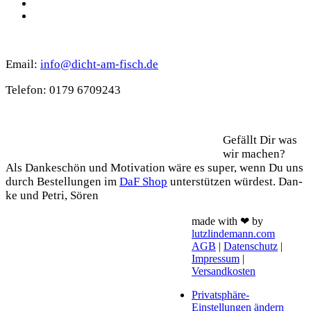
TikTok
WhatsApp
Kontakt
Email:
info@dicht-am-fisch.de
Tele­fon: 0179 6709243
Support
Gefällt Dir was
wir machen?
Als Dan­ke­schön und Moti­va­ti­on wäre es super, wenn Du uns
durch Bestel­lun­gen im
DaF Shop
unter­stüt­zen wür­dest. Dan­
ke und Petri, Sören
made with ❤ by
lutzlindemann.com
AGB
|
Datenschutz
|
Impressum
|
Versandkosten
Privatsphäre-
Einstellungen ändern