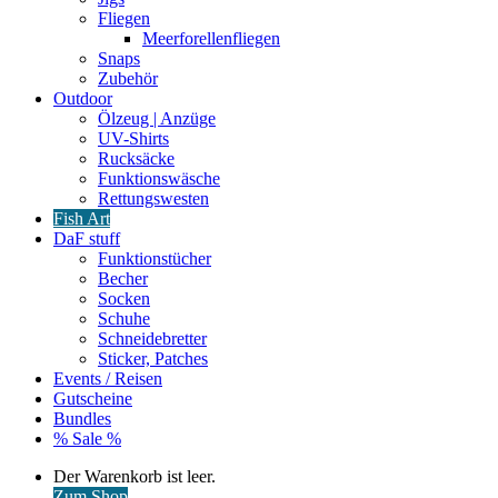
Fliegen
Meerforellenfliegen
Snaps
Zubehör
Outdoor
Ölzeug | Anzüge
UV-Shirts
Rucksäcke
Funktionswäsche
Rettungswesten
Fish Art
DaF stuff
Funktionstücher
Becher
Socken
Schuhe
Schneidebretter
Sticker, Patches
Events / Reisen
Gutscheine
Bundles
% Sale %
Warenkorb
Der Warenkorb ist leer.
ansehen
Zum Shop