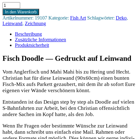
Fisch
Doodle
In den Warenkorb
Menge
Artikelnummer:
19107
Kategorie:
Fish Art
Schlagwörter:
Deko
,
Leinwand
,
Zeichnung
Beschreibung
Zusätzliche Informationen
Produktsicherheit
Fisch Doodle — Gedruckt auf Leinwand
Vom Ang­ler­fisch und Mahi Mahi bis zu Hering und Hecht.
Chris­ti­an hat für die­se Lein­wand (90x60cm) einen bun­ten
Fisch-Mix aufs Par­kett gezau­bert, mit dem ihr ab sofort Eure
eige­nen vier Wän­de ver­schö­nern könnt.
Ent­stan­den ist das Design step by step als Dood­le auf vie­len
S‑Bahnfahrten zur Arbeit, bei den Chris­ti­an offen­sicht­lich
ande­re Sachen im Kopf hat­te, als den Job.
Wenn Ihr Fra­gen oder bestimm­te Wün­sche zur Lein­wand
habt, dann schreibt uns ein­fach eine Mail. Rah­men oder
ande­re For­ma­te sind mög­lich. Dies kön­nen wir ger­ne indi­vi­