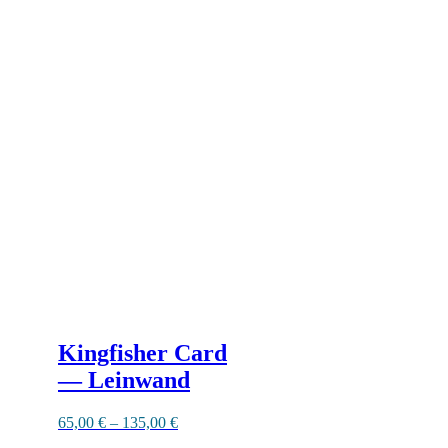
Dieses
Produkt
weist
mehrere
Varianten
auf.
Die
Optionen
können
auf
der
Produktseite
gewählt
werden
Kingfisher Card
— Leinwand
65,00
€
–
135,00
€