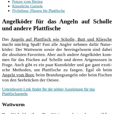
Fet­zen vom Hering
Künst­li­che Garnele
Fly­fi­shing: Flie­gen für Plattfische
Angelköder für das Angeln auf Scholle
und andere Plattfische
Das
Angeln auf Platt­fisch wie Schol­le, Butt und Kliesche
macht mäch­tig Spaß! Fast alle Ang­ler neh­men dafür Natur­
kö­der: Der Watt­wurm sowie der See­rin­gel­wurm sind dabei
die abso­lu­ten Favo­ri­ten. Aber auch ande­re Angel­kö­der kom­
men für das Fischen auf Schol­le und deren Art­ge­nos­sen in
Fra­ge. Auch gibt es ein paar Kunst­kö­der und gar gant exo­ti­
sche Metho­den, um Platt­fi­sche zu fan­gen. Egal ob beim
Angeln vom Boot
, beim Bran­dungs­an­geln oder beim Fischen
von den See­brü­cken der Ostsee.
Unter­die­sem Link fin­det Ihr die nöti­ge Aus­rüs­tung für das
Plattfischangeln
Wattwurm