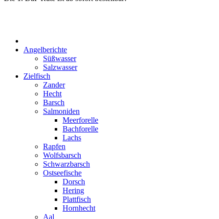
Start
Angelberichte
Süßwasser
Salzwasser
Zielfisch
Zander
Hecht
Barsch
Salmoniden
Meerforelle
Bachforelle
Lachs
Rapfen
Wolfsbarsch
Schwarzbarsch
Ostseefische
Dorsch
Hering
Plattfisch
Hornhecht
Aal