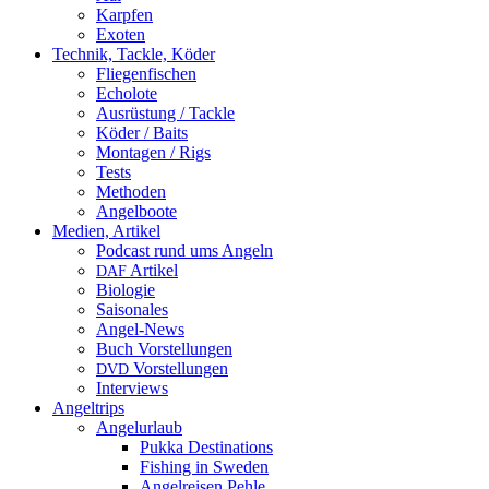
Karpfen
Exoten
Technik, Tackle, Köder
Fliegenfischen
Echolote
Ausrüstung / Tackle
Köder / Baits
Montagen / Rigs
Tests
Methoden
Angelboote
Medien, Artikel
Podcast rund ums Angeln
Artikel
DAF
Biologie
Saisonales
Angel-News
Buch Vorstellungen
Vorstellungen
DVD
Interviews
Angeltrips
Angelurlaub
Pukka Destinations
Fishing in Sweden
Angelreisen Pehle