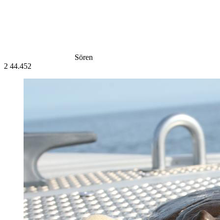
Sören
2
44.452