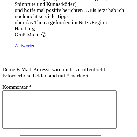
Spinn­ru­te und Kunnstköder)
und hof­fe mal posi­tiv berich­ten …Bis jetzt hab ich
noch nicht so vie­le Tipps
über das The­ma gefun­den im Netz /Region
Hamburg …
Gruß Michi 🙂
Antworten
Schreibe einen Kommentar
Deine E-Mail-Adresse wird nicht veröffentlicht.
Erforderliche Felder sind mit
*
markiert
Kommentar
*