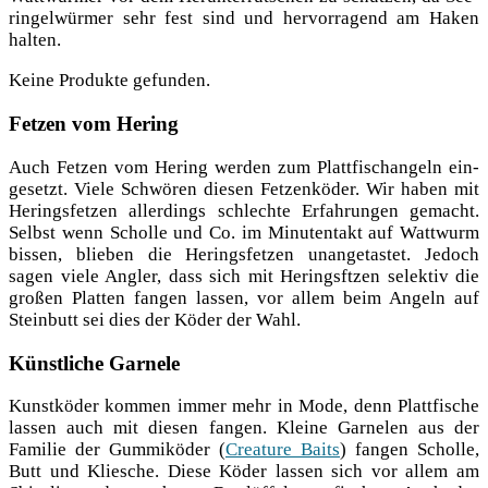
rin­gel­wür­mer sehr fest sind und her­vor­ra­gend am Haken
halten.
Kei­ne Pro­duk­te gefunden.
Fetzen vom Hering
Auch Fet­zen vom Hering wer­den zum Platt­fisch­an­geln ein­
ge­setzt. Vie­le Schwö­ren die­sen Fet­zen­kö­der. Wir haben mit
Herings­fet­zen aller­dings schlech­te Erfah­run­gen gemacht.
Selbst wenn Schol­le und Co. im Minu­ten­takt auf Watt­wurm
bis­sen, blie­ben die Herings­fet­zen unan­ge­tas­tet. Jedoch
sagen vie­le Ang­ler, dass sich mit Heringsft­zen selek­tiv die
gro­ßen Plat­ten fan­gen las­sen, vor allem beim Angeln auf
Stein­butt sei dies der Köder der Wahl.
Künstliche Garnele
Kunst­kö­der kom­men immer mehr in Mode, denn Platt­fi­sche
las­sen auch mit die­sen fan­gen. Klei­ne Gar­ne­len aus der
Fami­lie der Gum­mi­kö­der (
Crea­tu­re Baits
) fan­gen Schol­le,
Butt und Kliesche. Die­se Köder las­sen sich vor allem am