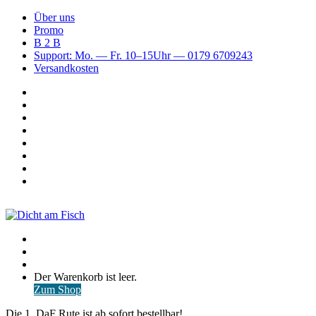
Über uns
Promo
B 2 B
Support: Mo. — Fr. 10–15Uhr — 0179 6709243
Versandkosten
Suchen
nach
WhatsApp
TikTok
Spotify
Instagram
YouTube
Pinterest
Facebook
Menü
Suchen
nach
Anmelden
Warenkorb
Der Warenkorb ist leer.
ansehen
Zum Shop
Die 1. DaF Rute ist ab sofort bestellbar!