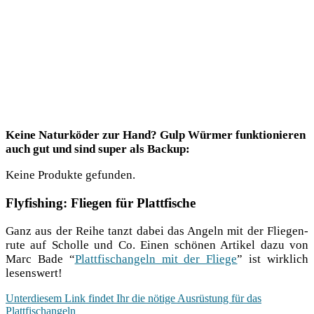
Kei­ne Natur­kö­der zur Hand? Gulp Wür­mer funk­tio­nie­ren
auch gut und sind super als Backup:
Kei­ne Pro­duk­te gefunden.
Flyfishing: Fliegen für Plattfische
Ganz aus der Rei­he tanzt dabei das Angeln mit der Flie­gen­
ru­te auf Schol­le und Co. Einen schö­nen Arti­kel dazu von
Marc Bade “
Platt­fisch­an­geln mit der Flie­ge
” ist wirk­lich
lesenswert!
Unter­die­sem Link fin­det Ihr die nöti­ge Aus­rüs­tung für das
Plattfischangeln