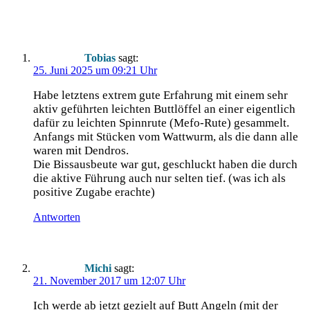
Tobias
sagt:
25. Juni 2025 um 09:21 Uhr
Habe letz­tens extrem gute Erfah­rung mit einem sehr
aktiv geführ­ten leich­ten Buttlöf­fel an einer eigent­lich
dafür zu leich­ten Spinn­ru­te (Mefo-Rute) gesammelt.
Anfangs mit Stü­cken vom Watt­wurm, als die dann alle
waren mit Dendros.
Die Bis­s­aus­beu­te war gut, geschluckt haben die durch
die akti­ve Füh­rung auch nur sel­ten tief. (was ich als
posi­ti­ve Zuga­be erachte)
Antworten
Michi
sagt:
21. November 2017 um 12:07 Uhr
Ich wer­de ab jetzt gezielt auf Butt Angeln (mit der