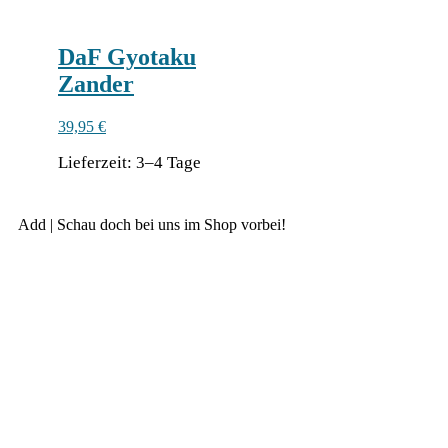
auf
der
Pro­
DaF Gyotaku
dukt­
Zander
sei­
te
gewählt
39,95
€
werden
Lie­fer­zeit:
3–4 Tage
Die­
ses
Add | Schau doch bei uns im Shop vorbei!
Pro­
dukt
weist
meh­
re­
re
Vari­
an­
ten
auf.
Die
Optio­