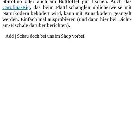
Sbi­ro­li­no oder auch am Buttlöf­fel gut fischen. Auch das
Caro­li­na-Rig
, das beim Platt­fisch­ang­len übli­cher­wei­se mit
Natur­kö­dern bekö­dert wird, kann mit Kunst­kö­dern gean­gelt
wer­den. Ein­fach mal aus­pro­bie­ren (und dann hier bei Dicht-
am-Fisch.de dar­über berichten).
Add | Schau doch bei uns im Shop vorbei!