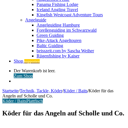
Panama Fishing Lodge
Iceland Angling Travel
Kingfish Westcoast Adventure Tours
Angelguide
Angelguiding Hamburg
Forellenguiding im Schwarzwald
Green Guiding
Pike-Attack Angeltouren
Baltic Guiding
beisszeit.com by Sascha Weiher
Rügenfishing by Kaiser
Shop
supporten
Warenkorb
Der Warenkorb ist leer.
ansehen
Zum Shop
Anmelden
Startseite
/
Technik, Tackle, Köder
/
Köder / Baits
/
Köder für das
Angeln auf Scholle und Co.
Köder / Baits
Plattfisch
Köder für das Angeln auf Scholle und Co.