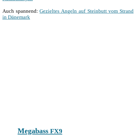
Auch span­nend:
Geziel­tes Angeln auf Stein­butt vom Strand
in Dänemark
Megabass
FX9