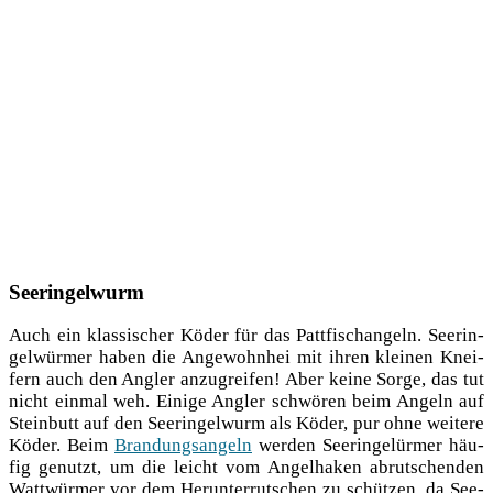
Seeringelwurm
Auch ein klas­si­scher Köder für das Patt­fisch­an­geln. See­rin­
gel­wür­mer haben die Ange­wohn­hei mit ihren klei­nen Knei­
fern auch den Ang­ler anzu­grei­fen! Aber kei­ne Sor­ge, das tut
nicht ein­mal weh. Eini­ge Ang­ler schwö­ren beim Angeln auf
Stein­butt auf den See­rin­gel­wurm als Köder, pur ohne wei­te­re
Köder. Beim
Bran­dungs­an­geln
wer­den See­rin­ge­lür­mer häu­
fig genutzt, um die leicht vom Angel­ha­ken abrut­schen­den
Watt­wür­mer vor dem Her­un­ter­rut­schen zu schüt­zen, da See­