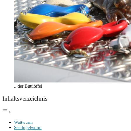
...der Buttlöffel
Inhalts­ver­zeich­nis
Watt­wurm
See­rin­gel­wurm