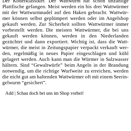
Der Köder­klas­si­ker. Der Watt­wurm hat schon unzäh­li­ge
Platt­fi­sche gefan­gen. Meist wer­den ein bis drei Watt­wür­mer
mit der Watt­wurm­na­del auf den Haken gebracht. Watt­wür­
mer kön­nen selbst geplüm­pert wer­den oder im Angel­shop
gekauft wer­den. Zur Sicher­heit soll­ten Watt­wür­mer immer
vor­be­stellt wer­den. Die meis­ten Watt­wür­mer, die bei uns
gekauft wer­den kön­nen, wer­den in den Nie­der­lan­den
gezüch­tet und dann expor­tiert. Wich­tig ist, dass die Watt­
wür­mer, die meist in Zei­tungs­pa­pier ver­packt ver­kauft wer­
den, regel­mä­ßig in neu­es Papier ein­ge­schla­gen und kühl
gela­gert wer­den. Auch kann man die Wür­mer in Salz­was­ser
häl­tern. Sind “Gewalt­wür­fe” beim Angeln in der Bran­dung
not­wen­dig, um die rich­ti­ge Wurf­wei­te zu errei­chen, wer­den
die nicht gut am hal­ten­den Watt­wür­mer oft mit einem See­rin­
gel­wurm “gesi­chert”.
Add | Schau doch bei uns im Shop vorbei!