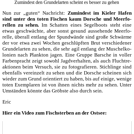
Zumin­dest den Grun­del­ar­ten scheint es bes­ser zu gehen
Nun zur „guten“ Nach­richt:
Zumin­dest im Kie­ler Hafen
sind unter den toten Fischen kaum Dor­sche und Meer­fo­
rel­len zu sehen.
Im Schat­ten eines Segel­boots steht eine
etwas geschwäch­te, aber sonst gesund aus­se­hen­de Meer­fo­
rel­le, über­all ent­lang der Spund­wän­de sind gro­ße Schwär­me
der vor etwa zwei Wochen geschlüpf­ten Brut ver­schie­de­ner
Grun­del­ar­ten zu sehen, die sehr agil ent­lang der Muschel­ko­
lo­nien nach Plank­ton jagen. Eine Grup­pe Bar­sche in vol­ler
Far­ben­pracht zeigt sowohl Jagd­ver­hal­ten, als auch Flucht­re­
ak­tio­nen beim Ver­such, sie zu foto­gra­fie­ren. Stich­lin­ge sind
eben­falls ver­ein­zelt zu sehen und die Dor­sche schei­nen sich
wie­der zum Grund ori­en­tiert zu haben, bis auf eini­ge, weni­ge
toten Exem­pla­ren ist von ihnen nichts mehr zu sehen. Unter
Umstän­den könn­te das Gröbs­te also durch sein.
Eric
Hier ein Video zum Fisch­ster­ben an der Ostsee: