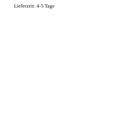
Preis
Preis
Lieferzeit:
4-5 Tage
war:
ist:
99,00 €
89,00 €.
wird unterstützt von:
DAF