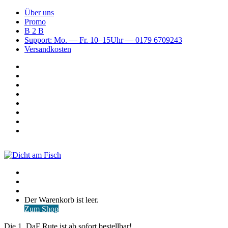
Über uns
Promo
B 2 B
Support: Mo. — Fr. 10–15Uhr — 0179 6709243
Versandkosten
Suchen
nach
WhatsApp
TikTok
Spotify
Instagram
YouTube
Pinterest
Facebook
Menü
Suchen
nach
Anmelden
Warenkorb
Der Warenkorb ist leer.
ansehen
Zum Shop
Die 1. DaF Rute ist ab sofort bestellbar!