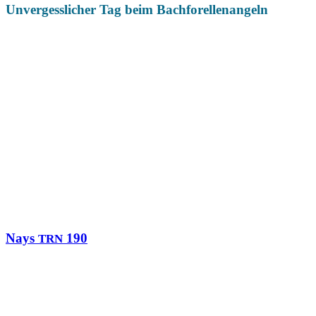
Unvergesslicher Tag beim Bachforellenangeln
Das könnte Dich auch interessieren
Nays
190
TRN