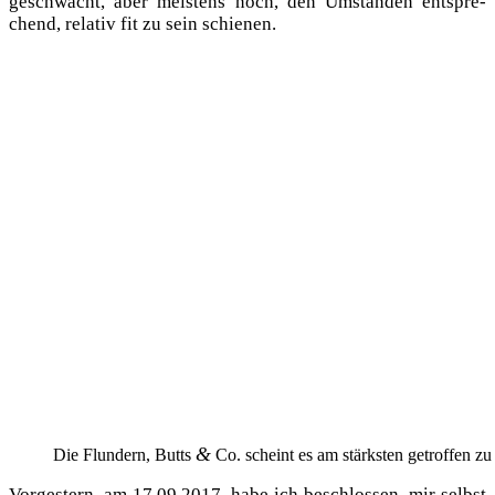
geschwächt, aber meis­tens noch, den Umstän­den ent­spre­
chend, rela­tiv fit zu sein schienen.
&
Die Flun­dern, Butts
Co. scheint es am stärks­ten getrof­fen z
Vor­ges­tern, am 17.09.2017, habe ich beschlos­sen, mir selbst