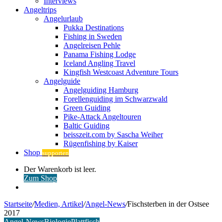
Interviews
Angeltrips
Angelurlaub
Pukka Destinations
Fishing in Sweden
Angelreisen Pehle
Panama Fishing Lodge
Iceland Angling Travel
Kingfish Westcoast Adventure Tours
Angelguide
Angelguiding Hamburg
Forellenguiding im Schwarzwald
Green Guiding
Pike-Attack Angeltouren
Baltic Guiding
beisszeit.com by Sascha Weiher
Rügenfishing by Kaiser
Shop
supporten
Warenkorb
Der Warenkorb ist leer.
ansehen
Zum Shop
Anmelden
Startseite
/
Medien, Artikel
/
Angel-News
/
Fischsterben in der Ostsee
2017
Angel-News
Biologie
Plattfisch