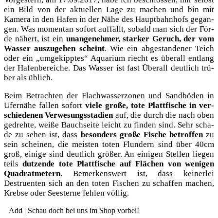
ein Bild von der aktu­el­len Lage zu machen und bin mit
Kame­ra in den Hafen in der Nähe des Haupt­bahn­hofs gegan­
gen. Was momen­tan sofort auf­fällt, sobald man sich der För­
de nähert, ist ein
unan­ge­neh­mer, star­ker Geruch, der vom
Was­ser aus­zu­ge­hen scheint
. Wie ein abge­stan­de­ner Teich
oder ein „umge­kipp­tes“ Aqua­ri­um riecht es über­all ent­lang
der Hafen­be­rei­che. Das Was­ser ist fast Über­all deut­lich trü­
ber als üblich.
Beim Betrach­ten der Flach­was­ser­zo­nen und Sand­bö­den in
Ufer­nä­he fal­len sofort
vie­le gro­ße, tote Platt­fi­sche in ver­
schie­de­nen Ver­we­sungs­sta­di­en
auf, die durch die nach oben
gedreh­te, wei­ße Bauch­sei­te leicht zu fin­den sind. Sehr scha­
de zu sehen ist, dass
beson­ders gro­ße Fische betrof­fen
zu
sein schei­nen, die meis­ten toten Flun­dern sind über 40cm
groß, eini­ge sind deut­lich grö­ßer. An eini­gen Stel­len lie­gen
teils
dut­zen­de tote Platt­fi­sche auf Flä­chen von weni­gen
Qua­drat­me­tern
. Bemer­kens­wert ist, dass kei­ner­lei
Destruen­ten sich an den toten Fischen zu schaf­fen machen,
Kreb­se oder See­ster­ne feh­len völlig.
Add | Schau doch bei uns im Shop vorbei!