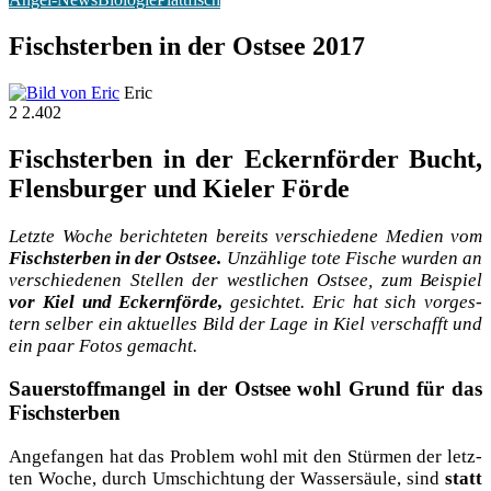
Fischsterben in der Ostsee 2017
Eric
2
2.402
Fischsterben in der Eckernförder Bucht,
Flensburger und Kieler Förde
Letz­te Woche berich­te­ten bereits ver­schie­de­ne Medi­en vom
Fisch­ster­ben in der Ost­see.
Unzäh­li­ge tote Fische wur­den an
ver­schie­de­nen Stel­len der west­li­chen Ost­see, zum Bei­spiel
vor Kiel und Eckern­för­de,
gesich­tet. Eric hat sich vor­ges­
tern sel­ber ein aktu­el­les Bild der Lage in Kiel ver­schafft und
ein paar Fotos gemacht.
Sauerstoffmangel in der Ostsee wohl Grund für das
Fischsterben
Ange­fan­gen hat das Pro­blem wohl mit den Stür­men der letz­
ten Woche, durch Umschich­tung der Was­ser­säu­le, sind
statt