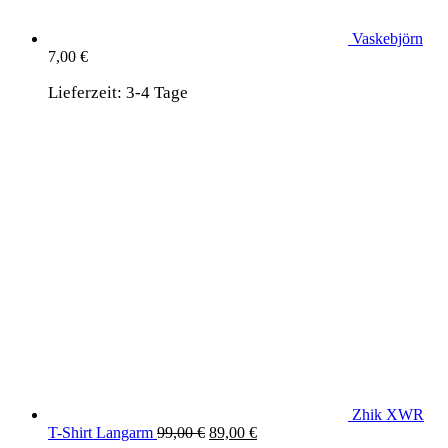
Vaskebjörn
7,00
€
Lieferzeit:
3-4 Tage
Zhik XWR
Ursprünglicher
Aktueller
T-Shirt Langarm
99,00
€
89,00
€