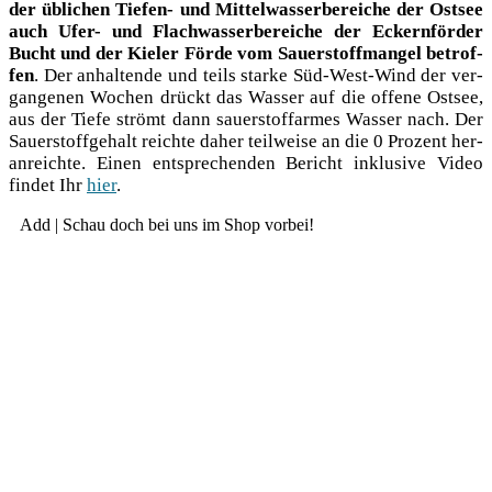
der übli­chen Tie­fen- und Mit­tel­was­ser­be­rei­che der Ost­see
auch Ufer- und Flach­was­ser­be­rei­che der Eckern­för­der
Bucht und der Kie­ler För­de vom Sau­er­stoff­man­gel betrof­
fen
. Der anhal­ten­de und teils star­ke Süd-West-Wind der ver­
gan­ge­nen Wochen drückt das Was­ser auf die offe­ne Ost­see,
aus der Tie­fe strömt dann sau­er­stoff­ar­mes Was­ser nach. Der
Sau­er­stoff­ge­halt reich­te daher teil­wei­se an die 0 Pro­zent her­
an­reich­te. Einen ent­spre­chen­den Bericht inklu­si­ve Video
fin­det Ihr
hier
.
Add | Schau doch bei uns im Shop vorbei!