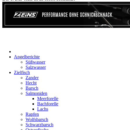
Start
Angelberichte
Süßwasser
Salzwasser
Zielfisch
Zander
Hecht
Barsch
Salmoniden
Meerforelle
Bachforelle
Lachs
Rapfen
Wolfsbarsch
Schwarzbarsch
Ostseefische