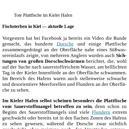
Tote Platt­fi­sche im Kie­ler Hafen
Fischsterben in Kiel — aktuelle Lage
Vor­ges­tern hat bei Face­book ja bereits ein Video die Run­de
gemacht, das hun­der­te
Dor­sche
und eini­ge Platt­fi­sche
zusam­men­ge­drängt an der Ober­flä­che nahe eines Süß­was­
ser­ein­laufs zeig­te, von meh­re­ren Ang­lern wur­den auch
Sich­
tun­gen von gro­ßen Dorsch­schwär­men
berich­tet, die, wohl
auf der Suche nach sau­er­stoff­rei­chem Was­ser, am hell­lich­ten
Tag in der Kie­ler Innen­för­de an der Ober­flä­che schwam­men.
Im Bereich des Hafens waren auch stel­len­wei­se schwa­che
und des­ori­en­tie­re Meer­fo­rel­len und Flun­dern an der Ober­flä­
che zu sehen.
Im Kie­ler Hafen selbst schei­nen beson­ders die Platt­fi­sche
vom Sau­er­stoff­man­gel betrof­fen zu sein
, denn schon zu
Beginn des Sau­er­stoff­man­gels sind vie­le
Flun­dern
extrem
geschwächt oder bereits tot in den fla­chen Zonen des Hafens
zu sehen gewe­sen, wäh­rend die Dor­sche zwar sicht­lich