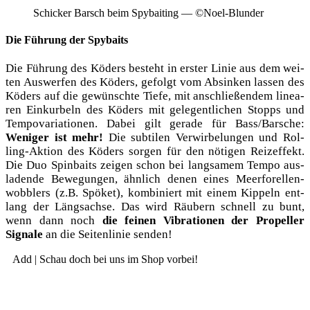
Schi­cker Barsch beim Spy­bai­ting — ©Noel-Blun­der
Die Führung der Spybaits
Die Füh­rung des Köders besteht in ers­ter Linie aus dem wei­
ten Aus­wer­fen des Köders, gefolgt vom Absin­ken las­sen des
Köders auf die gewünsch­te Tie­fe, mit anschlie­ßen­dem linea­
ren Ein­kur­beln des Köders mit gele­gent­li­chen Stopps und
Tem­po­va­ria­tio­nen. Dabei gilt gera­de für Bass/Barsche:
Weni­ger ist mehr!
Die sub­ti­len Ver­wir­be­lun­gen und Rol­
ling-Akti­on des Köders sor­gen für den nöti­gen Reiz­ef­fekt.
Die Duo Spin­baits zei­gen schon bei lang­sa­mem Tem­po aus­
la­den­de Bewe­gun­gen, ähn­lich denen eines Meer­fo­rel­len­
wob­blers (z.B. Spö­ket), kom­bi­niert mit einem Kip­peln ent­
lang der Längs­ach­se. Das wird Räu­bern schnell zu bunt,
wenn dann noch
die fei­nen Vibra­tio­nen der Pro­pel­ler
Signa­le
an die Sei­ten­li­nie senden!
Add | Schau doch bei uns im Shop vorbei!