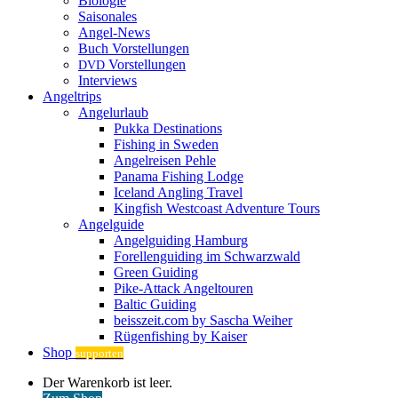
Biologie
Saisonales
Angel-News
Buch Vorstellungen
Vorstellungen
DVD
Interviews
Angeltrips
Angelurlaub
Pukka Destinations
Fishing in Sweden
Angelreisen Pehle
Panama Fishing Lodge
Iceland Angling Travel
Kingfish Westcoast Adventure Tours
Angelguide
Angelguiding Hamburg
Forellenguiding im Schwarzwald
Green Guiding
Pike-Attack Angeltouren
Baltic Guiding
beisszeit.com by Sascha Weiher
Rügenfishing by Kaiser
Shop
supporten
Warenkorb
Der Warenkorb ist leer.
ansehen