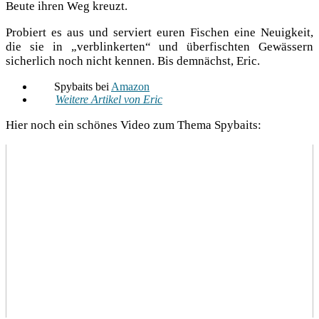
Beu­te ihren Weg kreuzt.
Pro­biert es aus und ser­viert euren Fischen eine Neu­ig­keit,
die sie in „ver­blin­ker­ten“ und über­fisch­ten Gewäs­sern
sicher­lich noch nicht ken­nen. Bis dem­nächst, Eric.
Spy­baits bei
Ama­zon
Wei­te­re Arti­kel von Eric
Hier noch ein schö­nes Video zum The­ma Spybaits: