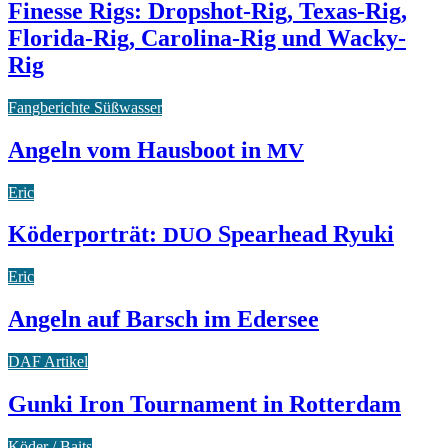
Finesse Rigs: Dropshot-Rig, Texas-Rig,
Florida-Rig, Carolina-Rig und Wacky-
Rig
Fangberichte Süßwasser
Angeln vom Hausboot in
MV
Eric
Köderporträt:
Spearhead Ryuki
DUO
Eric
Angeln auf Barsch im Edersee
DAF Artikel
Gunki Iron Tournament in Rotterdam
Köder / Baits