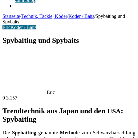
Zum Shop
Anmelden
Startseite
/
Technik, Tackle, Köder
/
Köder / Baits
/
Spybaiting und
Spybaits
Eric
Köder / Baits
Spybaiting und Spybaits
Eric
0
3.157
Trendtechnik aus Japan und den
:
USA
Spybaiting
Die
Spy­bai­ting
genann­te
Metho­de
zum Schwarz­barsch­fang