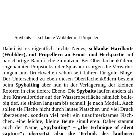
Spy­baits — schlan­ke Wob­bler mit Propeller
Dabei ist es eigent­lich nichts Neu­es,
schlan­ke Hard­baits
(Wob­bler), mit Pro­pel­lern an Front- und Heck­par­tie
auf
barsch­ar­ti­ge Raub­fi­sche zu nut­zen. Bei Ober­flä­chen­kö­dern,
soge­nann­ten Prop­sticks oder Splas­hern sor­gen die Ver­wir­be­
lun­gen und Druck­wel­len schon seit Jah­ren für gute Fän­ge.
Der Unter­schied zu eben die­sen Ober­flä­chen­kö­dern besteht
beim
Spy­bai­ting
aber nun in der Ver­la­ge­rung der klei­nen
Roto­ren in eine tie­fe­re Ebe­ne. Die
Spy­baits
lau­fen anders als
ihre Kra­wall­brü­der auf der Was­ser­ober­flä­che näm­lich belie­
big tief, sie sin­ken lang­sam bis schnell, je nach Modell. Auch
sol­len sie Fische nicht durch lau­tes Plat­schen und viel Druck
über­zeu­gen, son­dern viel mehr ein unauf­merk­sa­mes Fisch­
chen, eine leich­te, klei­ne Beu­te simu­lie­ren. Daher stammt
auch der Name,
„Spy­bai­ting“ – „the tech­ni­que of silent
cap­tu­re“; über­setzt also die Tech­nik des laut­lo­sen