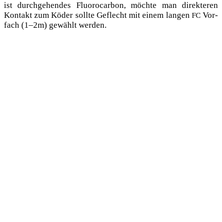
ist durch­ge­hen­des Fluo­ro­car­bon, möch­te man direk­te­ren
Kon­takt zum Köder soll­te Geflecht mit einem lan­gen
Vor­
FC
fach (1–2m) gewählt werden.