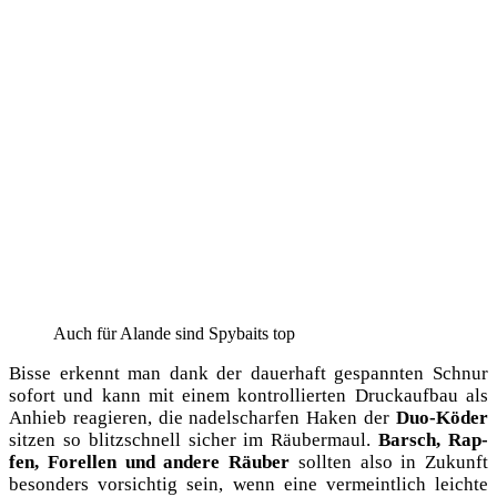
Auch für Alan­de sind Spy­baits top
Bis­se erkennt man dank der dau­er­haft gespann­ten Schnur
sofort und kann mit einem kon­trol­lier­ten Druck­auf­bau als
Anhieb reagie­ren, die nadel­schar­fen Haken der
Duo-Köder
sit­zen so blitz­schnell sicher im Räu­ber­maul.
Barsch, Rap­
fen, Forel­len und ande­re Räu­ber
soll­ten also in Zukunft
beson­ders vor­sich­tig sein, wenn eine ver­meint­lich leich­te