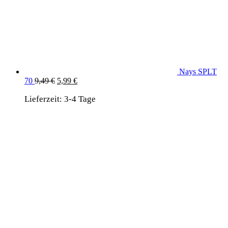
Nays SPLT
Ursprünglicher
Aktueller
70
9,49
€
5,99
€
Preis
Preis
Lieferzeit:
war:
3-4 Tage
ist:
9,49 €
5,99 €.