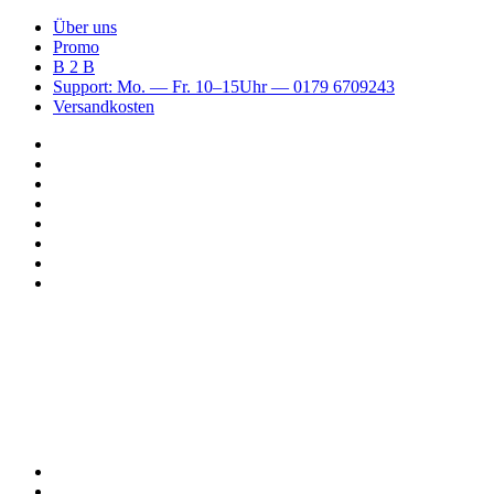
Über uns
Promo
B 2 B
Support: Mo. — Fr. 10–15Uhr — 0179 6709243
Versandkosten
Suchen
nach
WhatsApp
TikTok
Spotify
Instagram
YouTube
Pinterest
Facebook
Menü
Suchen