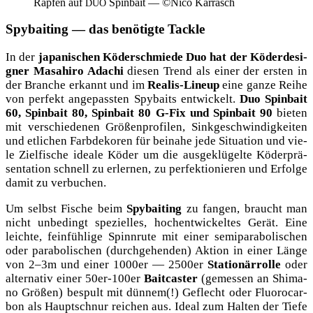
Rap­fen auf
Spin­bait — ©Nico Karrasch
DUO
Spybaiting — das benötigte Tackle
In der
japa­ni­schen Köder­schmie­de Duo hat der Köder­de­si­
gner Masa­hi­ro Adachi
die­sen Trend als einer der ers­ten in
der Bran­che erkannt und im
Rea­lis-Lin­e­up
eine gan­ze Rei­he
von per­fekt ange­pass­ten Spy­baits ent­wi­ckelt.
Duo Spin­bait
60, Spin­bait 80, Spin­bait 80 G‑Fix und Spin­bait 90
bie­ten
mit ver­schie­de­nen Grö­ßen­pro­fi­len, Sink­ge­schwin­dig­kei­ten
und etli­chen Farb­de­ko­ren für bei­na­he jede Situa­ti­on und vie­
le Ziel­fi­sche idea­le Köder um die aus­ge­klü­gel­te Köder­prä­
sen­ta­ti­on schnell zu erler­nen, zu per­fek­tio­nie­ren und Erfol­ge
damit zu verbuchen.
Um selbst Fische beim
Spy­bai­ting
zu fan­gen, braucht man
nicht unbe­dingt spe­zi­el­les, hoch­ent­wi­ckel­tes Gerät. Eine
leich­te, fein­füh­li­ge Spinn­ru­te mit einer semi­pa­ra­bo­li­schen
oder para­bo­li­schen (durch­ge­hen­den) Akti­on in einer Län­ge
von 2–3m und einer 1000er — 2500er
Sta­tio­när­rol­le
oder
alter­na­tiv einer 50er-100er
Bait­cas­ter
(gemes­sen an Shi­ma­
no Grö­ßen) bespult mit dün­nem(!) Geflecht oder Fluo­ro­car­
bon als Haupt­schnur rei­chen aus. Ide­al zum Hal­ten der Tie­fe