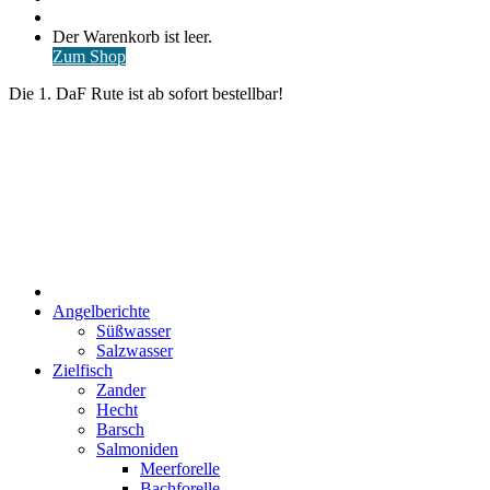
nach
Anmelden
Warenkorb
Der Warenkorb ist leer.
ansehen
Zum Shop
Die 1. DaF Rute ist ab sofort bestellbar!
Start
Angelberichte
Süßwasser
Salzwasser
Zielfisch
Zander
Hecht
Barsch
Salmoniden
Meerforelle
Bachforelle