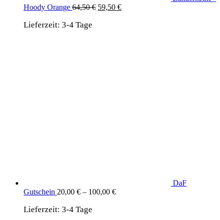
Ursprünglicher
Aktueller
Hoody Orange
64,50
€
59,50
€
Preis
Preis
Lieferzeit:
3-4 Tage
war:
ist:
64,50 €
59,50 €.
DaF
Gutschein
20,00
€
–
100,00
€
Lieferzeit:
3-4 Tage