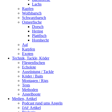
Lachs
Rapfen
Wolfsbarsch
Schwarzbarsch
Ostseefische
Dorsch
Hering
Plattfisch
Hornhecht
Aal
Karpfen
Exoten
Technik, Tackle, Köder
Fliegenfischen
Echolote
Ausrüstung / Tackle
Köder / Baits
Montagen / Rigs
Tests
Methoden
Angelboote
Medien, Artikel
Podcast rund ums Angeln
Artikel
DAF