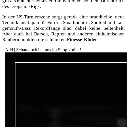
gilt als eine der hei­ßes­ten Inno­va­tio­nen seit dem Durch­bruch
des Dropshot-Rigs.
In der US-Tur­nier­sze­ne sorgt gera­de eine brand­hei­ße, neue
Tech­nik aus Japan für Furo­re. Smallmouth‑, Spot­ted und Lar­
ge­mouth-Bass Rekord­fän­ge sind dabei kei­ne Sel­ten­heit.
Aber auch bei Barsch, Rap­fen und ande­ren ein­hei­mi­schen
Räu­bern punk­ten die schlan­ken
Fines­se-Köder
!
Add | Schau doch bei uns im Shop vorbei!