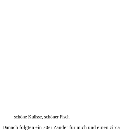
schö­ne Kulis­se, schö­ner Fisch
Danach folg­ten ein 70er Zan­der für mich und einen cir­ca