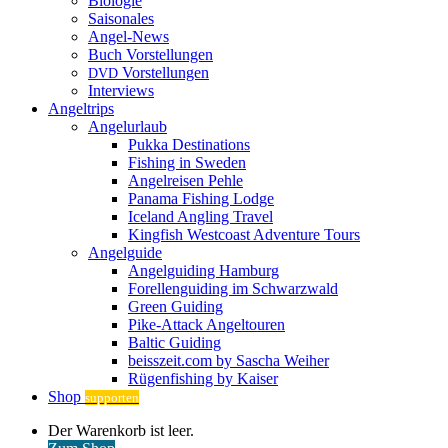
Biologie
Saisonales
Angel-News
Buch Vorstellungen
Vorstellungen
DVD
Interviews
Angeltrips
Angelurlaub
Pukka Destinations
Fishing in Sweden
Angelreisen Pehle
Panama Fishing Lodge
Iceland Angling Travel
Kingfish Westcoast Adventure Tours
Angelguide
Angelguiding Hamburg
Forellenguiding im Schwarzwald
Green Guiding
Pike-Attack Angeltouren
Baltic Guiding
beisszeit.com by Sascha Weiher
Rügenfishing by Kaiser
Shop
supporten
Warenkorb
Der Warenkorb ist leer.
ansehen