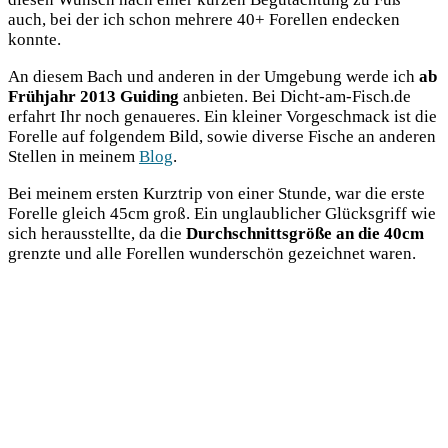
auch, bei der ich schon meh­re­re 40+ Forel­len ende­cken
konnte.
An die­sem Bach und ande­ren in der Umge­bung wer­de ich
ab
Früh­jahr 2013 Gui­ding
anbie­ten. Bei Dicht-am-Fisch.de
erfahrt Ihr noch genaue­res. Ein klei­ner Vor­ge­schmack ist die
Forel­le auf fol­gen­dem Bild, sowie diver­se Fische an ande­ren
Stel­len in mei­nem
Blog
.
Bei mei­nem ers­ten Kurz­trip von einer Stun­de, war die ers­te
Forel­le gleich 45cm groß. Ein unglaub­li­cher Glücks­griff wie
sich her­aus­stell­te, da die
Durch­schnitts­grö­ße an die 40cm
grenz­te und alle Forel­len wun­der­schön gezeich­net waren.