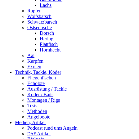
Lachs
Rapfen
Wolfsbarsch
Schwarzbarsch
Ostseefische
Dorsch
Hering
Plattfisch
Hornhecht
Aal
Karpfen
Exoten
Technik, Tackle, Köder
Fliegenfischen
Echolote
Ausrüstung / Tackle
Köder / Baits
Montagen / Rigs
Tests
Methoden
Angelboote
Medien, Artikel
Podcast rund ums Angeln
Artikel
DAF