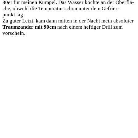
80er für mei­nen Kum­pel. Das Was­ser koch­te an der Ober­flä­
che, obwohl die Tem­pe­ra­tur schon unter dem Gefrier­
punkt lag.
Zu guter Letzt, kam dann mit­ten in der Nacht mein abso­lu­ter
Traum­zan­der mit 90cm
nach einem hef­ti­ger Drill zum
vorschein.