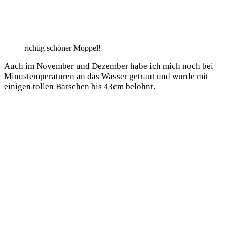
rich­tig schö­ner Moppel!
Auch im Novem­ber und Dezem­ber habe ich mich noch bei
Minus­tem­pe­ra­tu­ren an das Was­ser getraut und wur­de mit
eini­gen tol­len Bar­schen bis 43cm belohnt.