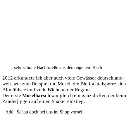
sehr schö­ne Bach­fo­rel­le aus dem eige­nem Bach
2012 erkun­de­te ich aber auch vie­le Gewäs­ser deutsch­land­
weit, wie zum Bei­spiel die Mosel, die Blei­loch­tal­sper­re, den
Alt­mühl­see und vie­le Bäche in der Region.
Der ers­te
Mosel­barsch
war gleich ein ganz dicker, der beim
Zan­der­jig­gen auf einen Shaker einstieg.
Add | Schau doch bei uns im Shop vorbei!