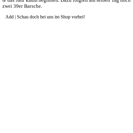
te das Jahr kaum begin­nen. Dazu folg­ten am sel­ben Tag noch
zwei 39er Barsche.
Add | Schau doch bei uns im Shop vorbei!