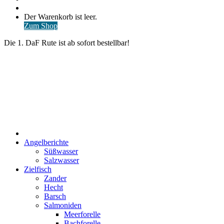
nach
Anmelden
Warenkorb
Der Warenkorb ist leer.
ansehen
Zum Shop
Die 1. DaF Rute ist ab sofort bestellbar!
Start
Angelberichte
Süßwasser
Salzwasser
Zielfisch
Zander
Hecht
Barsch
Salmoniden
Meerforelle
Bachforelle