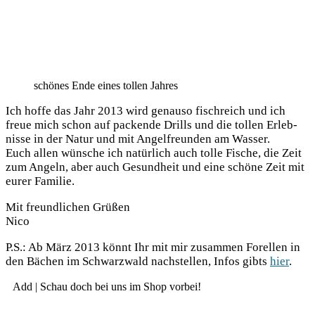
schö­nes Ende eines tol­len Jahres
Ich hof­fe das Jahr 2013 wird genau­so fisch­reich und ich
freue mich schon auf packen­de Drills und die tol­len Erleb­
nis­se in der Natur und mit Angel­freun­den am Wasser.
Euch allen wün­sche ich natür­lich auch tol­le Fische, die Zeit
zum Angeln, aber auch Gesund­heit und eine schö­ne Zeit mit
eurer Familie.
Mit freund­li­chen Grüßen
Nico
P.S.: Ab März 2013 könnt Ihr mit mir zusam­men Forel­len in
den Bächen im Schwarz­wald nach­stel­len, Infos gibts
hier
.
Add | Schau doch bei uns im Shop vorbei!