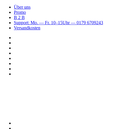
Über uns
Promo
B 2 B
Support: Mo. — Fr. 10–15Uhr — 0179 6709243
Versandkosten
Suchen
nach
WhatsApp
TikTok
Spotify
Instagram
YouTube
Pinterest
Facebook
Menü
Suchen