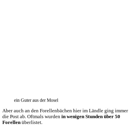
ein Guter aus der Mosel
Aber auch an den Forel­len­bä­chen hier im Länd­le ging immer
die Post ab. Oft­mals wur­den
in weni­gen Stun­den über 50
Forel­len
überlistet.