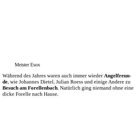
Meis­ter Esox
Wäh­rend des Jah­res waren auch immer wie­der
Angel­freun­
de
, wie Johan­nes Die­tel, Juli­an Roess und eini­ge Ande­re zu
Besuch am Forel­len­bach
. Natür­lich ging nie­mand ohne eine
dicke Forel­le nach Hause.