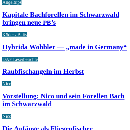
Angeltrips
Kapitale Bachforellen im Schwarzwald
bringen neue
’s
PB
Köder / Baits
Hybrida Wobbler — „made in Germany“
DAF Leserberichte
Raubfischangeln im Herbst
Nico
Vorstellung: Nico und sein Forellen Bach
im Schwarzwald
Nico
Die Anfänge als Fliegenfischer