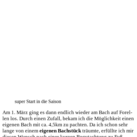
super Start in die Saison
Am 1. März ging es dann end­lich wie­der am Bach auf Forel­
len los. Durch einen Zufall, bekam ich die Mög­lich­keit einen
eige­nen Bach mit ca. 4,5km zu pach­ten. Da ich schon sehr
lan­ge von einem
eige­nen Bach­stück
träum­te, erfüll­te ich mir
die­sen Wunsch nach einer kur­zen Begut­ach­tung zu Fuß