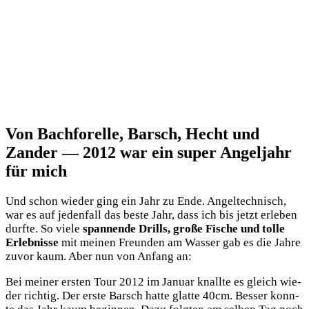
Von Bachforelle, Barsch, Hecht und
Zander — 2012 war ein super Angeljahr
für mich
Und schon wie­der ging ein Jahr zu Ende. Angel­tech­nisch,
war es auf jeden­fall das bes­te Jahr, dass ich bis jetzt erle­ben
durf­te. So vie­le
span­nen­de Drills, gro­ße Fische und tol­le
Erleb­nis­se
mit mei­nen Freun­den am Was­ser gab es die Jah­re
zuvor kaum. Aber nun von Anfang an:
Bei mei­ner ers­ten Tour 2012 im Janu­ar knall­te es gleich wie­
der rich­tig. Der ers­te Barsch hat­te glat­te 40cm. Bes­ser konn­