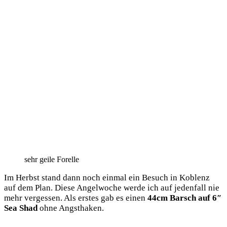
sehr gei­le Forelle
Im Herbst stand dann noch ein­mal ein Besuch in Koblenz
auf dem Plan. Die­se Angel­wo­che wer­de ich auf jeden­fall nie
mehr ver­ges­sen. Als ers­tes gab es einen
44cm Barsch auf 6″
Sea Shad
ohne Angsthaken.