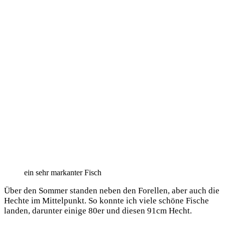
ein sehr mar­kan­ter Fisch
Über den Som­mer stan­den neben den Forel­len, aber auch die
Hech­te im Mit­tel­punkt. So konn­te ich vie­le schö­ne Fische
lan­den, dar­un­ter eini­ge 80er und die­sen 91cm Hecht.