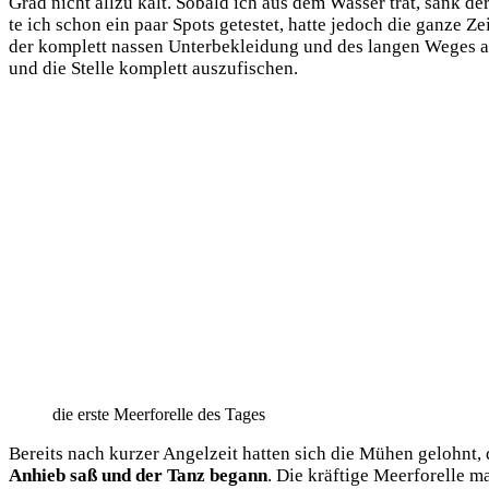
Grad nicht all­zu kalt. Sobald ich aus dem Was­ser trat, sank der 
te ich schon ein paar Spots getes­tet, hat­te jedoch die gan­ze Ze
der kom­plett nas­sen Unter­be­klei­dung und des lan­gen Weges a
und die Stel­le kom­plett auszufischen.
die ers­te Meer­fo­rel­le des Tages
Bereits nach kur­zer Angel­zeit hat­ten sich die Mühen gelohnt, 
Anhieb saß und der Tanz begann
. Die kräf­ti­ge Meer­fo­rel­l