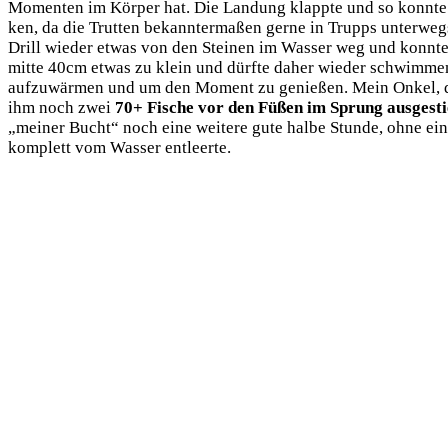
Momen­ten im Kör­per hat. Die Lan­dung klapp­te und so konn­te ic
ken, da die Trut­ten bekann­ter­ma­ßen ger­ne in Trupps unter­weg
Drill wie­der etwas von den Stei­nen im Was­ser weg und konn­t
mit­te 40cm etwas zu klein und dürf­te daher wie­der schwim­men
auf­zu­wär­men und um den Moment zu genie­ßen. Mein Onkel, der deu
ihm noch zwei
70+ Fische vor den Füßen im Sprung aus­ge­sti
„mei­ner Bucht“ noch eine wei­te­re gute hal­be Stun­de, ohne ei
kom­plett vom Was­ser entleerte.