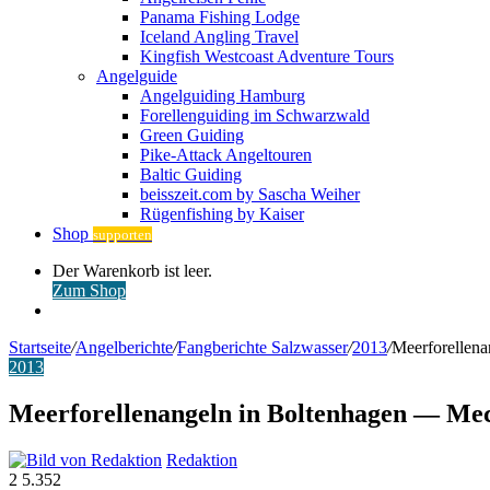
Panama Fishing Lodge
Iceland Angling Travel
Kingfish Westcoast Adventure Tours
Angelguide
Angelguiding Hamburg
Forellenguiding im Schwarzwald
Green Guiding
Pike-Attack Angeltouren
Baltic Guiding
beisszeit.com by Sascha Weiher
Rügenfishing by Kaiser
Shop
supporten
Warenkorb
Der Warenkorb ist leer.
ansehen
Zum Shop
Anmelden
Startseite
/
Angelberichte
/
Fangberichte Salzwasser
/
2013
/
Meerforellen
2013
Meerforellenangeln in Boltenhagen — M
Redaktion
2
5.352