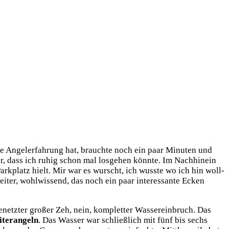
­re Angel­erfah­rung hat, brauch­te noch ein paar Minu­ten und
r, dass ich ruhig schon mal los­ge­hen könn­te. Im Nach­hin­ein
 Park­platz hielt. Mir war es wurscht, ich wuss­te wo ich hin woll­
ei­ter, wohl­wis­send, das noch ein paar inter­es­san­te Ecken
netz­ter gro­ßer Zeh, nein, kom­plet­ter Was­ser­ein­bruch. Das
­ter­an­geln
. Das Was­ser war schließ­lich mit fünf bis sechs