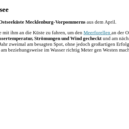
see
 Ost­see­küs­te Meck­len­burg-Vor­pom­merns
aus dem April.
te mit ihm an die Küs­te zu fah­ren, um den
Meer­fo­rel­len
an der Os
ser­tem­pe­ra­tur, Strö­mun­gen und Wind gecheckt
und am nächs­
m Jahr zwei­mal am besag­ten Spot, ohne jedoch groß­ar­ti­gen Erf
il­ip am bezie­hungs­wei­se im Was­ser rich­tig Meter gen Wes­ten ma