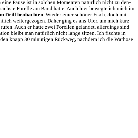
 eine Pau­se ist in sol­chen Momen­ten natür­lich nicht zu den­
e nächs­te Forel­le am Band hat­te. Auch hier beweg­te ich mich im
m Drill beob­ach­ten
. Wie­der einer schö­ner Fisch, doch mit
­lich wei­ter­ge­zo­gen. Daher ging es ans Ufer, um mich kurz
u­fen. Auch er hat­te zwei Forel­len gelan­det, aller­dings sind
i­on bleibt man natür­lich nicht lan­ge sit­zen. Ich fisch­te in
f den knapp 30 minü­ti­gen Rück­weg, nach­dem ich die Wat­ho­se