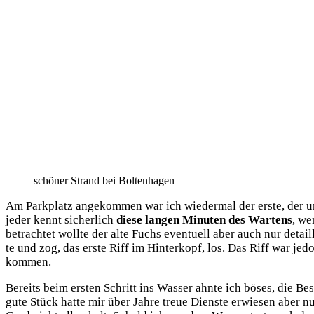
schö­ner Strand bei Boltenhagen
Am Park­platz ange­kom­men war ich wie­der­mal der ers­te, der u
jeder kennt sicher­lich
die­se lan­gen Minu­ten des War­tens
, we
betrach­tet woll­te der alte Fuchs even­tu­ell aber auch nur detai
te und zog, das ers­te Riff im Hin­ter­kopf, los. Das Riff war jedo
kommen.
Bereits beim ers­ten Schritt ins Was­ser ahn­te ich böses, die Best
gute Stück hat­te mir über Jah­re treue Diens­te erwie­sen aber nu