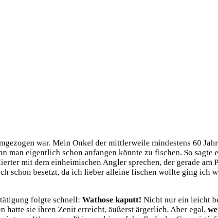
mge­zo­gen war. Mein Onkel der mitt­ler­wei­le min­des­tens 60 Jah
nn man eigent­lich schon anfan­gen könn­te zu fischen. So sag­te e
l­lier­ter mit dem ein­hei­mi­schen Ang­ler spre­chen, der gera­de am
ch schon besetzt, da ich lie­ber allei­ne fischen woll­te ging ich w
ä­ti­gung folg­te schnell:
Wat­ho­se kaputt!
Nicht nur ein leicht be
n hat­te sie ihren Zenit erreicht, äußerst ärger­lich. Aber egal,
wei