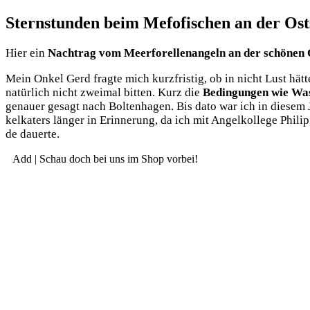
Sternstunden beim Mefofischen an der Ost
Hier ein
Nach­trag vom Meer­fo­rel­len­an­geln an der schö­nen
Mein Onkel Gerd frag­te mich kurz­fris­tig, ob in nicht Lust hät­
natür­lich nicht zwei­mal bit­ten. Kurz die
Bedin­gun­gen wie Was­
genau­er gesagt nach Bol­ten­ha­gen. Bis dato war ich in die­se
kel­ka­ters län­ger in Erin­ne­rung, da ich mit Angel­kol­le­ge Ph
de dauerte.
Add | Schau doch bei uns im Shop vorbei!