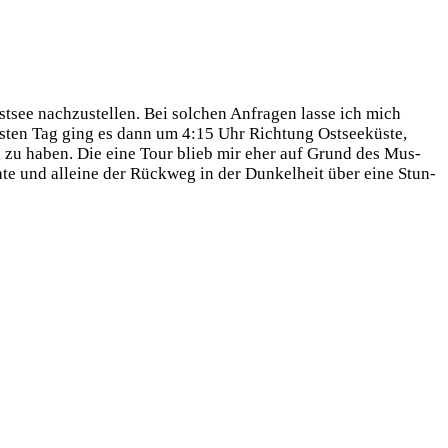
t­see nach­zu­stel­len. Bei sol­chen Anfra­gen las­se ich mich
ten Tag ging es dann um 4:15 Uhr Rich­tung Ost­see­küs­te,
olg zu haben. Die eine Tour blieb mir eher auf Grund des Mus­
ch­te und allei­ne der Rück­weg in der Dun­kel­heit über eine Stun­