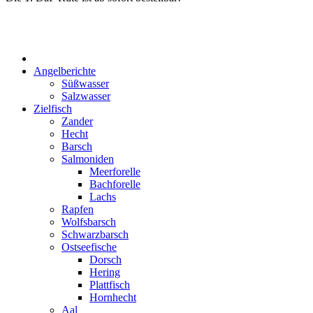
Start
Angelberichte
Süßwasser
Salzwasser
Zielfisch
Zander
Hecht
Barsch
Salmoniden
Meerforelle
Bachforelle
Lachs
Rapfen
Wolfsbarsch
Schwarzbarsch
Ostseefische
Dorsch
Hering
Plattfisch
Hornhecht
Aal