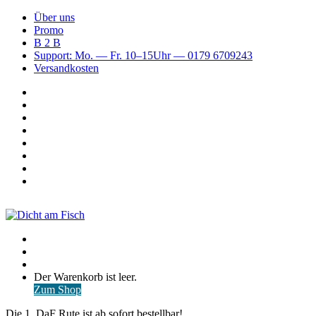
Über uns
Promo
B 2 B
Support: Mo. — Fr. 10–15Uhr — 0179 6709243
Versandkosten
Suchen
nach
WhatsApp
TikTok
Spotify
Instagram
YouTube
Pinterest
Facebook
Menü
Suchen
nach
Anmelden
Warenkorb
Der Warenkorb ist leer.
ansehen
Zum Shop
Die 1. DaF Rute ist ab sofort bestellbar!