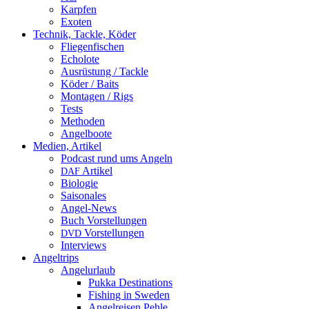
Karpfen
Exoten
Technik, Tackle, Köder
Fliegenfischen
Echolote
Ausrüstung / Tackle
Köder / Baits
Montagen / Rigs
Tests
Methoden
Angelboote
Medien, Artikel
Podcast rund ums Angeln
Artikel
DAF
Biologie
Saisonales
Angel-News
Buch Vorstellungen
Vorstellungen
DVD
Interviews
Angeltrips
Angelurlaub
Pukka Destinations
Fishing in Sweden
Angelreisen Pehle