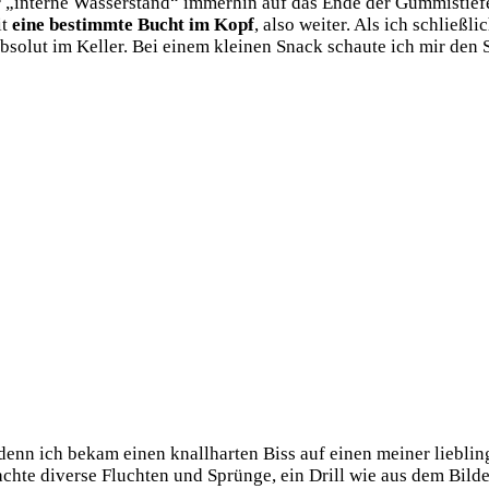
„inter­ne Was­ser­stand“ immer­hin auf das Ende der Gum­mi­stie­fel,
it
eine bestimm­te Bucht im Kopf
, also wei­ter. Als ich schließ­
bso­lut im Kel­ler. Bei einem klei­nen Snack schau­te ich mir den
denn ich bekam einen knall­har­ten Biss auf einen mei­ner lieb­li
e mach­te diver­se Fluch­ten und Sprün­ge, ein Drill wie aus dem Bil­