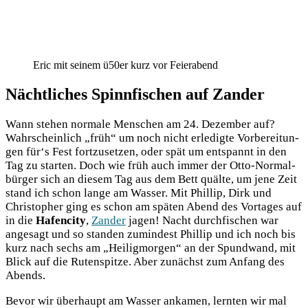
Eric mit seinem ü50er kurz vor Feierabend
Nächtliches Spinnfischen auf Zander
Wann ste­hen nor­ma­le Men­schen am 24. Dezem­ber auf?
Wahr­schein­lich „früh“ um noch nicht erle­dig­te Vor­be­rei­tun­
gen für‘s Fest fort­zu­set­zen, oder spät um ent­spannt in den
Tag zu star­ten. Doch wie früh auch immer der Otto-Nor­mal­
bür­ger sich an die­sem Tag aus dem Bett quäl­te, um jene Zeit
stand ich schon lan­ge am Was­ser. Mit Phil­lip, Dirk und
Chris­to­pher ging es schon am spä­ten Abend des Vor­ta­ges auf
in die
Hafen­ci­ty
,
Zan­der
jagen! Nacht durch­fi­schen war
ange­sagt und so stan­den zumin­dest Phil­lip und ich noch bis
kurz nach sechs am „Hei­lig­mor­gen“ an der Spund­wand, mit
Blick auf die Ruten­spit­ze. Aber zunächst zum Anfang des
Abends.
Bevor wir über­haupt am Was­ser anka­men, lern­ten wir mal