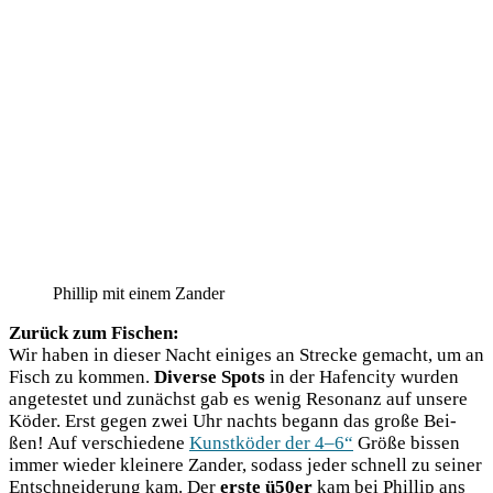
Phil­lip mit einem Zander
Zurück zum Fischen:
Wir haben in die­ser Nacht eini­ges an Stre­cke gemacht, um an
Fisch zu kom­men.
Diver­se Spots
in der Hafen­ci­ty wur­den
ange­tes­tet und zunächst gab es wenig Reso­nanz auf unse­re
Köder. Erst gegen zwei Uhr nachts begann das gro­ße Bei­
ßen! Auf ver­schie­de­ne
Kunst­kö­der der 4–6“
Grö­ße bis­sen
immer wie­der klei­ne­re Zan­der, sodass jeder schnell zu sei­ner
Ent­schnei­de­rung kam. Der
ers­te ü50er
kam bei Phil­lip ans