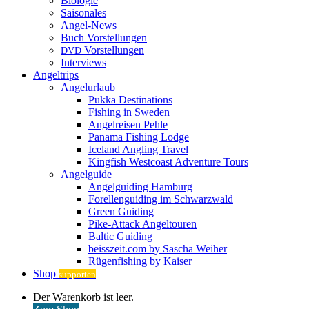
Biologie
Saisonales
Angel-News
Buch Vorstellungen
Vorstellungen
DVD
Interviews
Angeltrips
Angelurlaub
Pukka Destinations
Fishing in Sweden
Angelreisen Pehle
Panama Fishing Lodge
Iceland Angling Travel
Kingfish Westcoast Adventure Tours
Angelguide
Angelguiding Hamburg
Forellenguiding im Schwarzwald
Green Guiding
Pike-Attack Angeltouren
Baltic Guiding
beisszeit.com by Sascha Weiher
Rügenfishing by Kaiser
Shop
supporten
Warenkorb
Der Warenkorb ist leer.
ansehen