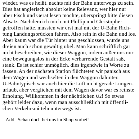
wie­der, was es heißt, nachts mit der Bahn unter­wegs zu sein.
Dies hat ang­le­risch abso­lut kei­ne Rele­vanz, wer hier nur
über Fisch und Gerät lesen möch­te, über­springt bit­te die­sen
Absatz. Nach­dem ich mich mit Phil­lip und Chris­to­pher
getrof­fen hat­te, muss­ten wir erst mal mit der U‑Bahn Rich­
tung Lan­dungs­brü­cken fah­ren. Also rein in die Bahn und los.
Aber kaum war die Tür hin­ter uns geschlos­sen, wur­de uns
drei­en auch schon gewal­tig übel. Man kann schrift­lich gar
nicht beschrei­ben, wie die­ser Wag­gon, indem außer uns nur
eine bewe­gungs­los in der Ecke ver­har­ren­de Gestalt saß,
stank. Es ist schier unmög­lich, dies irgend­wie in Wor­te zu
fas­sen. An der nächs­ten Sta­ti­on flüch­te­ten wir panisch aus
dem Wagen und wech­sel­ten in den Wag­gon dahin­ter.
U‑Bahntypisch war auch hier die Luft nicht gera­de Lun­gen­
ur­laub, aber ver­gli­chen mit dem Wagen davor war es reins­te
Erho­lung. Will­kom­men in der nächt­li­chen
! So etwas
U2
gehört lei­der dazu, wenn man aus­schließ­lich mit öffent­li­
chen Ver­kehrs­mit­teln unter­wegs ist.
Add | Schau doch bei uns im Shop vorbei!