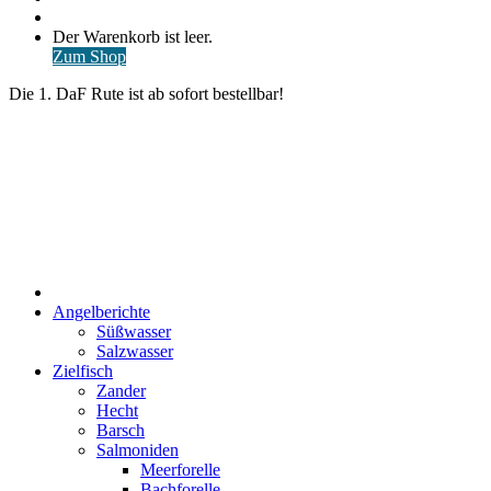
nach
Anmelden
Warenkorb
Der Warenkorb ist leer.
ansehen
Zum Shop
Die 1. DaF Rute ist ab sofort bestellbar!
Start
Angelberichte
Süßwasser
Salzwasser
Zielfisch
Zander
Hecht
Barsch
Salmoniden
Meerforelle
Bachforelle