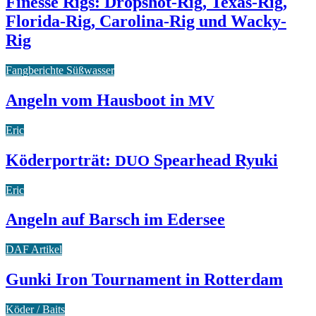
Finesse Rigs: Dropshot-Rig, Texas-Rig,
Florida-Rig, Carolina-Rig und Wacky-
Rig
Fangberichte Süßwasser
Angeln vom Hausboot in
MV
Eric
Köderporträt:
Spearhead Ryuki
DUO
Eric
Angeln auf Barsch im Edersee
DAF Artikel
Gunki Iron Tournament in Rotterdam
Köder / Baits