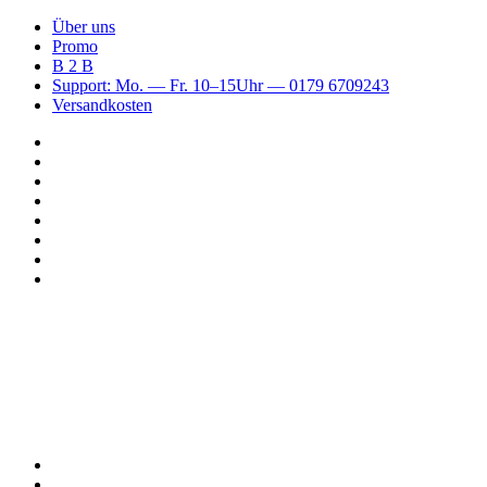
Über uns
Promo
B 2 B
Support: Mo. — Fr. 10–15Uhr — 0179 6709243
Versandkosten
Suchen
nach
WhatsApp
TikTok
Spotify
Instagram
YouTube
Pinterest
Facebook
Menü
Suchen