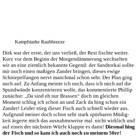
Kampf­star­ke Raubbraxxe
Dirk war der ers­te, der uns ver­ließ, der Rest fisch­te wei­ter.
Kurz vor dem Beginn der Mor­gen­däm­me­rung wech­sel­ten
wir an eine ziem­lich bekann­te Gegend: der Sand­tor­kai soll­te
mir noch einen maßi­gen Zan­der brin­gen, die­ses ewi­ge
Schnie­pel­fan­gen nervt manch­mal schon sehr. Der Plan ging
auch auf. Zu Anfang mein­te ich noch, dass ich mich auf die
Spund­wän­de kon­zen­trie­ren wol­le, das kom­men­tier­te Phil­lip
zunächst: „Da sind eh nur Bras­sen“ doch im glei­chen
Moment schlug ich schon an und Zack da hing schon ein
Zan­der! Lei­der stieg die­ser Fisch auch schnell wie­der aus.
Auf­grund mei­ner doch schon sehr stark spür­ba­ren Müdig­
keit ärger­te mich das aus­nahms­wei­se mal nicht wirk­lich und
auf einen der nächs­ten Wür­fe klapp­te es dann!
Dies­mal hing
der Fisch und so kam ich auch noch zu mei­nem 50er!