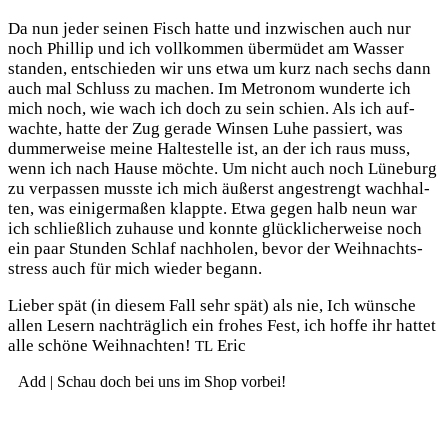
Da nun jeder sei­nen Fisch hat­te und inzwi­schen auch nur
noch Phil­lip und ich voll­kom­men über­mü­det am Was­ser
stan­den, ent­schie­den wir uns etwa um kurz nach sechs dann
auch mal Schluss zu machen. Im Metro­nom wun­der­te ich
mich noch, wie wach ich doch zu sein schien. Als ich auf­
wach­te, hat­te der Zug gera­de Win­sen Luhe pas­siert, was
dum­mer­wei­se mei­ne Hal­te­stel­le ist, an der ich raus muss,
wenn ich nach Hau­se möch­te. Um nicht auch noch Lüne­burg
zu ver­pas­sen muss­te ich mich äußerst ange­strengt wach­hal­
ten, was eini­ger­ma­ßen klapp­te. Etwa gegen halb neun war
ich schließ­lich zuhau­se und konn­te glück­li­cher­wei­se noch
ein paar Stun­den Schlaf nach­ho­len, bevor der Weih­nachts­
stress auch für mich wie­der begann.
Lie­ber spät (in die­sem Fall sehr spät) als nie, Ich wün­sche
allen Lesern nach­träg­lich ein fro­hes Fest, ich hof­fe ihr hat­tet
alle schö­ne Weih­nach­ten!
Eric
TL
Add | Schau doch bei uns im Shop vorbei!