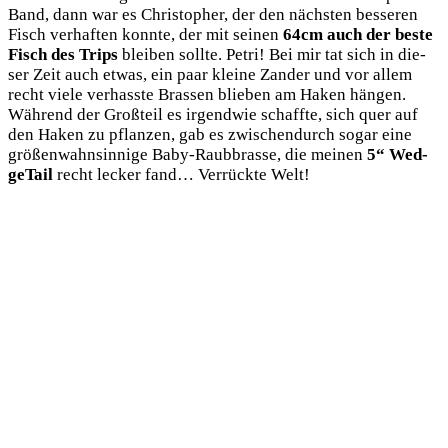
Band, dann war es Chris­to­pher, der den nächs­ten bes­se­ren
Fisch ver­haf­ten konn­te, der mit sei­nen
64cm auch der bes­te
Fisch des Trips
blei­ben soll­te. Petri! Bei mir tat sich in die­
ser Zeit auch etwas, ein paar klei­ne Zan­der und vor allem
recht vie­le ver­hass­te Bras­sen blie­ben am Haken hän­gen.
Wäh­rend der Groß­teil es irgend­wie schaff­te, sich quer auf
den Haken zu pflan­zen, gab es zwi­schen­durch sogar eine
grö­ßen­wahn­sin­ni­ge Baby-Raub­bras­se, die mei­nen
5“ Wed­
ge­Tail
recht lecker fand… Ver­rück­te Welt!