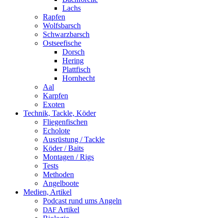
Lachs
Rapfen
Wolfsbarsch
Schwarzbarsch
Ostseefische
Dorsch
Hering
Plattfisch
Hornhecht
Aal
Karpfen
Exoten
Technik, Tackle, Köder
Fliegenfischen
Echolote
Ausrüstung / Tackle
Köder / Baits
Montagen / Rigs
Tests
Methoden
Angelboote
Medien, Artikel
Podcast rund ums Angeln
Artikel
DAF