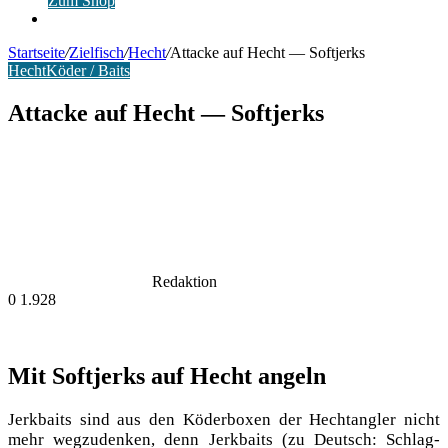
Zum Shop
Anmelden
Startseite
/
Zielfisch
/
Hecht
/
Attacke auf Hecht — Softjerks
Hecht
Köder / Baits
Attacke auf Hecht — Softjerks
Redaktion
0
1.928
Mit Softjerks auf Hecht angeln
Jerk­baits sind aus den Köder­bo­xen der Hecht­ang­ler nicht
mehr weg­zu­den­ken, denn Jerk­baits (zu Deutsch: Schlag-