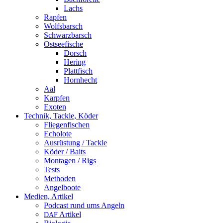
Lachs
Rapfen
Wolfsbarsch
Schwarzbarsch
Ostseefische
Dorsch
Hering
Plattfisch
Hornhecht
Aal
Karpfen
Exoten
Technik, Tackle, Köder
Fliegenfischen
Echolote
Ausrüstung / Tackle
Köder / Baits
Montagen / Rigs
Tests
Methoden
Angelboote
Medien, Artikel
Podcast rund ums Angeln
Artikel
DAF