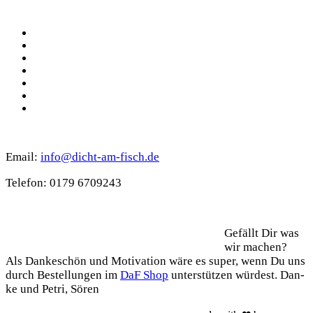
Social
Facebook
Pinterest
YouTube
Instagram
Spotify
TikTok
WhatsApp
Kontakt
Email:
info@dicht-am-fisch.de
Tele­fon: 0179 6709243
Support
Gefällt Dir was
wir machen?
Als Dan­ke­schön und Moti­va­ti­on wäre es super, wenn Du uns
durch Bestel­lun­gen im
DaF Shop
unter­stüt­zen wür­dest. Dan­
ke und Petri, Sören