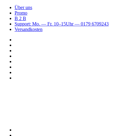
Über uns
Promo
B 2 B
Support: Mo. — Fr. 10–15Uhr — 0179 6709243
Versandkosten
Suchen
nach
WhatsApp
TikTok
Spotify
Instagram
YouTube
Pinterest
Facebook
Menü
Suchen