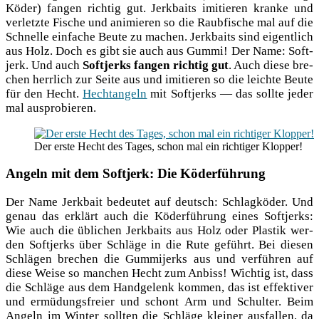
Köder) fan­gen rich­tig gut. Jerk­baits imi­tie­ren kran­ke und
ver­letz­te Fische und ani­mie­ren so die Raub­fi­sche mal auf die
Schnel­le ein­fa­che Beu­te zu machen. Jerk­baits sind eigent­lich
aus Holz. Doch es gibt sie auch aus Gum­mi! Der Name: Soft­
jerk. Und auch
Soft­jerks fan­gen rich­tig gut
. Auch die­se bre­
chen herr­lich zur Sei­te aus und imi­tie­ren so die leich­te Beu­te
für den Hecht.
Hecht­an­geln
mit Soft­jerks — das soll­te jeder
mal ausprobieren.
Der ers­te Hecht des Tages, schon mal ein rich­ti­ger Klopper!
Angeln mit dem Softjerk: Die Köderführung
Der Name Jerk­bait bedeu­tet auf deutsch: Schlag­kö­der. Und
genau das erklärt auch die Köder­füh­rung eines Soft­jerks:
Wie auch die übli­chen Jerk­baits aus Holz oder Plas­tik wer­
den Soft­jerks über Schlä­ge in die Rute geführt. Bei die­sen
Schlä­gen bre­chen die Gum­mi­jerks aus und ver­füh­ren auf
die­se Wei­se so man­chen Hecht zum Anbiss! Wich­tig ist, dass
die Schlä­ge aus dem Hand­ge­lenk kom­men, das ist effek­ti­ver
und ermü­dungs­frei­er und schont Arm und Schul­ter. Beim
Angeln im Win­ter soll­ten die Schlä­ge klei­ner aus­fal­len, da