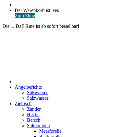
nach
Anmelden
Warenkorb
Der Warenkorb ist leer.
ansehen
Zum Shop
Die 1. DaF Rute ist ab sofort bestellbar!
Start
Angelberichte
Süßwasser
Salzwasser
Zielfisch
Zander
Hecht
Barsch
Salmoniden
Meerforelle
Bachforelle