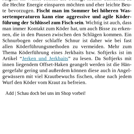
die Hech­te Ener­gie ein­spa­ren möch­ten und eher leich­te Beu­
te bevor­zu­gen.
Fischt man im Som­mer bei höhe­ren Was­
ser­tem­pe­ra­tu­ren kann eine aggres­si­ve und agi­le Köder­
füh­rung der Schlüs­sel zum Fisch sein
. Wich­tig ist auch, dass
man immer Kon­takt zum Köder hat, um auch Bis­se zu erken­
nen, die in den Pau­sen zwi­schen den Schlä­gen kom­men. Ein
Schnur­bo­gen oder schlaf­fe Schnur ist daher wie bei fast
allen Köder­füh­rungs­me­tho­den zu ver­mei­den. Mehr zum
The­ma Köder­füh­rung eines Jerk­baits bzw. Soft­jerks ist im
Arti­kel “
Jer­ken und Jerk­baits
” zu lesen. Da Soft­jerks mit
innen lie­gen­dem Off­set-Haken gean­gelt wer­den ist die Hän­
ger­ge­fahr gering und außer­dem kön­nen die­se auch in Angel­
ge­wäs­sern mit viel Kraut­be­wuchs fischen, ohne nach jedem
Wurf den Köder vom Kraut zu befreien.
Add | Schau doch bei uns im Shop vorbei!