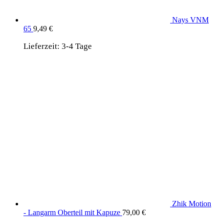
Nays VNM
65
9,49
€
Lieferzeit:
3-4 Tage
Zhik Motion
- Langarm Oberteil mit Kapuze
79,00
€