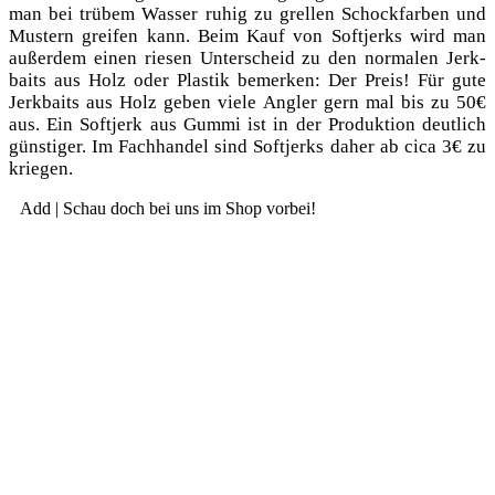
man bei trü­bem Was­ser ruhig zu grel­len Schock­far­ben und
Mus­tern grei­fen kann. Beim Kauf von Soft­jerks wird man
außer­dem einen rie­sen Unter­scheid zu den nor­ma­len Jerk­
baits aus Holz oder Plas­tik bemer­ken: Der Preis! Für gute
Jerk­baits aus Holz geben vie­le Ang­ler gern mal bis zu 50€
aus. Ein Soft­jerk aus Gum­mi ist in der Pro­duk­ti­on deut­lich
güns­ti­ger. Im Fach­han­del sind Soft­jerks daher ab cica 3€ zu
kriegen.
Add | Schau doch bei uns im Shop vorbei!