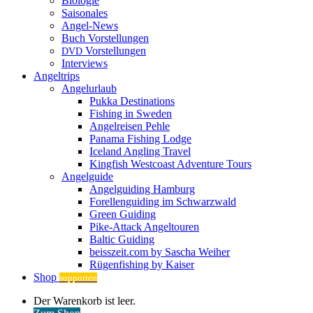
Biologie
Saisonales
Angel-News
Buch Vorstellungen
Vorstellungen
DVD
Interviews
Angeltrips
Angelurlaub
Pukka Destinations
Fishing in Sweden
Angelreisen Pehle
Panama Fishing Lodge
Iceland Angling Travel
Kingfish Westcoast Adventure Tours
Angelguide
Angelguiding Hamburg
Forellenguiding im Schwarzwald
Green Guiding
Pike-Attack Angeltouren
Baltic Guiding
beisszeit.com by Sascha Weiher
Rügenfishing by Kaiser
Shop
supporten
Warenkorb
Der Warenkorb ist leer.
ansehen