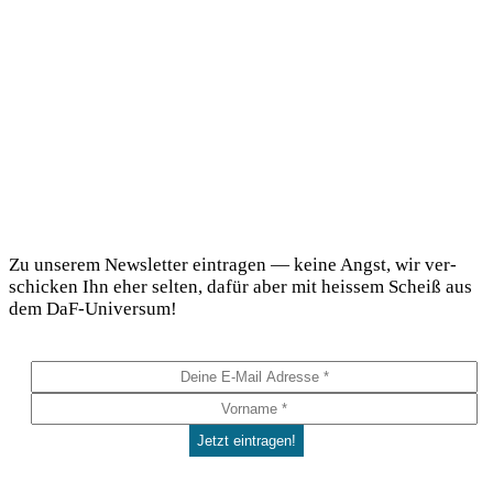
DaF Newsletter
Zu unse­rem News­let­ter ein­tra­gen — kei­ne Angst, wir ver­
schi­cken Ihn eher sel­ten, dafür aber mit heis­sem Scheiß aus
dem DaF-Universum!