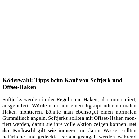
Köderwahl: Tipps beim Kauf von Softjerk und
Offset-Haken
Soft­jerks wer­den in der Regel ohne Haken, also unmon­tiert,
aus­ge­lie­fert. Wür­de man nun einen Jig­kopf oder nor­ma­len
Haken mon­tie­ren, könn­te man eben­so­gut einen nor­ma­len
Gum­mi­fisch angeln. Soft­jerks soll­ten mit Off­set-Haken mon­
tiert wer­den, damit sie ihre vol­le Akti­on zei­gen kön­nen.
Bei
der Farb­wahl gilt wie immer:
Im kla­ren Was­ser soll­ten
natür­li­che und gedeck­te Far­ben gean­gelt wer­den wäh­rend