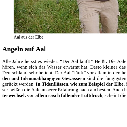
Aal aus der Elbe
Angeln auf Aal
Alle Jah­re heisst es wie­der: “Der Aal läuft!” Heißt: Die Aale
hören, wenn sich das Was­ser erwärmt hat. Des­to klei­ner das 
Deutsch­land sehr beliebt. Der Aal “läuft” vor allem in den hei
den und tiden­un­ab­hän­gi­gen Gewäs­sern
sind die fän­gigs­ten
gerückt wer­den.
In Tiden­flüs­sen, wie zum Bei­spiel der Elbe
,
ser bei­ßen die Aale unse­rer Erfah­rung nach am bes­ten. Auch ha
ter­wech­sel, vor allem rasch fal­len­der Luft­druck
, scheint die