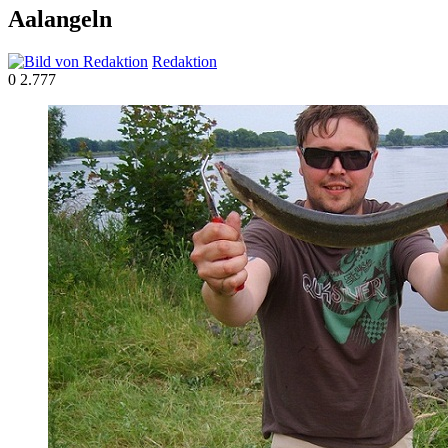
Aalangeln
Redaktion
0
2.777