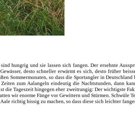
 sind hung­rig und sie las­sen sich fan­gen. Der ersehn­te Aus­spr
Gewäs­ser, des­to schnel­ler erwärmt es sich, des­to frü­her beis
­ßen Som­mer­mo­na­ten, so dass die Sport­ang­ler in Deutsch­land
 Zei­ten zum Aal­an­geln ein­deu­tig die Nacht­stun­den, dann kan
 ist die Tages­zeit hin­ge­gen eher zweit­ran­gig: Der wich­tigs­te 
t­ten wir enor­me Fän­ge vor Gewit­tern und Stür­men. Schwü­le Tem
 Aale rich­tig bis­sig zu machen, so dass die­se sich leich­ter fan­g