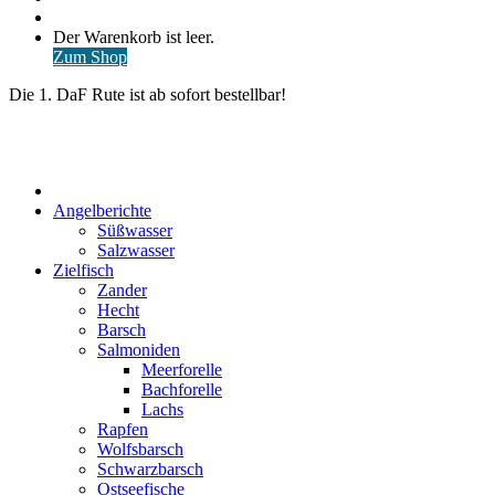
nach
Anmelden
Warenkorb
Der Warenkorb ist leer.
ansehen
Zum Shop
Die 1. DaF Rute ist ab sofort bestellbar!
Start
Angelberichte
Süßwasser
Salzwasser
Zielfisch
Zander
Hecht
Barsch
Salmoniden
Meerforelle
Bachforelle
Lachs
Rapfen
Wolfsbarsch
Schwarzbarsch
Ostseefische