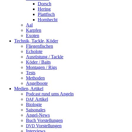
Dorsch
Hering
Plattfisch
Hornhecht
Aal
Karpfen
Exoten
Technik, Tackle, Köder
Fliegenfischen
Echolote
Ausrüstung / Tackle
Köder / Baits
Montagen / Rigs
Tests
Methoden
Angelboote
Medien, Artikel
Podcast rund ums Angeln
Artikel
DAF
Biologie
Saisonales
Angel-News
Buch Vorstellungen
Vorstellungen
DVD
Interviews