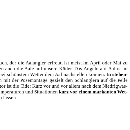
uch, der die Aal­ang­ler erfreut, ist meist im April oder Mai zu
­sen auch die Aale auf unse­re Köder. Das Angeln auf Aal ist in
 bei schöns­tem Wet­ter dem Aal nach­stel­len kön­nen.
In ste­hen­
n mit der Pose­mon­ta­ge gezielt den Schläng­lern auf die Pel­le
Fak­tor ist die Tide: Kurz vor und vor allem nach dem Nied­rig­was­
­pe­ra­tu­ren und Situa­tio­nen
kurz vor einem mar­kan­ten Wet­
en lassen.