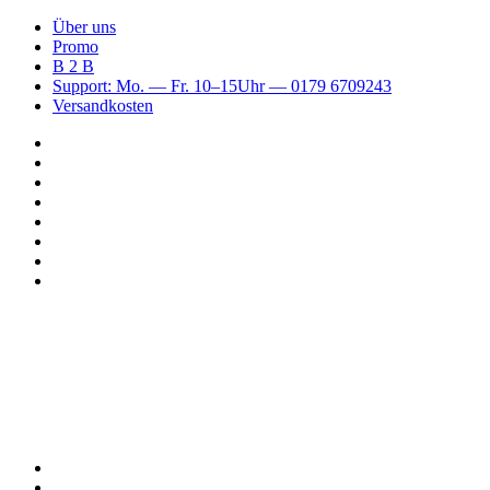
Über uns
Promo
B 2 B
Support: Mo. — Fr. 10–15Uhr — 0179 6709243
Versandkosten
Suchen
nach
WhatsApp
TikTok
Spotify
Instagram
YouTube
Pinterest
Facebook
Menü
Suchen