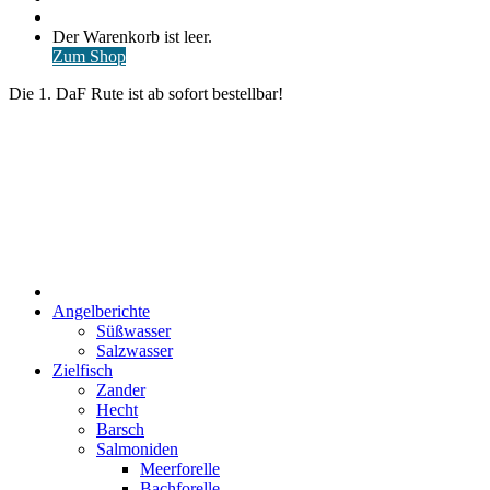
nach
Anmelden
Warenkorb
Der Warenkorb ist leer.
ansehen
Zum Shop
Die 1. DaF Rute ist ab sofort bestellbar!
Start
Angelberichte
Süßwasser
Salzwasser
Zielfisch
Zander
Hecht
Barsch
Salmoniden
Meerforelle
Bachforelle