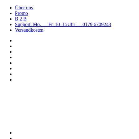
Über uns
Promo
B 2 B
Support: Mo. — Fr. 10–15Uhr — 0179 6709243
Versandkosten
Suchen
nach
WhatsApp
TikTok
Spotify
Instagram
YouTube
Pinterest
Facebook
Menü
Suchen