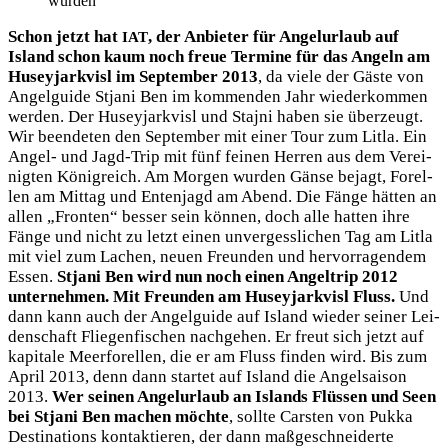
wurden
Schon jetzt hat
, der Anbie­ter für Angel­ur­laub auf
IAT
Island schon kaum noch freue Ter­mi­ne für das Angeln am
Husey­jark­visl im Sep­tem­ber 2013
, da vie­le der Gäs­te von
Angel­gui­de Stja­ni Ben im kom­men­den Jahr wie­der­kom­men
wer­den. Der Husey­jark­visl und Sta­j­ni haben sie über­zeugt.
Wir been­de­ten den Sep­tem­ber mit einer Tour zum Lit­la. Ein
Angel- und Jagd-Trip mit fünf fei­nen Her­ren aus dem Ver­ei­
nig­ten König­reich. Am Mor­gen wur­den Gän­se bejagt, Forel­
len am Mit­tag und Enten­jagd am Abend. Die Fän­ge hät­ten an
allen „Fron­ten“ bes­ser sein kön­nen, doch alle hat­ten ihre
Fän­ge und nicht zu letzt einen unver­gess­li­chen Tag am Lit­la
mit viel zum Lachen, neu­en Freun­den und her­vor­ra­gen­dem
Essen.
Stja­ni Ben wird nun noch einen Angel­trip 2012
unter­neh­men. Mit Freun­den am Husey­jark­visl Fluss.
Und
dann kann auch der Angel­gui­de auf Island wie­der sei­ner Lei­
den­schaft Flie­gen­fi­schen nach­ge­hen. Er freut sich jetzt auf
kapi­ta­le Meer­fo­rel­len, die er am Fluss fin­den wird. Bis zum
April 2013, denn dann star­tet auf Island die Angel­sai­son
2013.
Wer sei­nen Angel­ur­laub an Islands Flüs­sen und Seen
bei Stja­ni Ben machen möch­te
, soll­te Cars­ten von Puk­ka
Desti­na­ti­ons kon­tak­tie­ren, der dann maß­ge­schnei­der­te