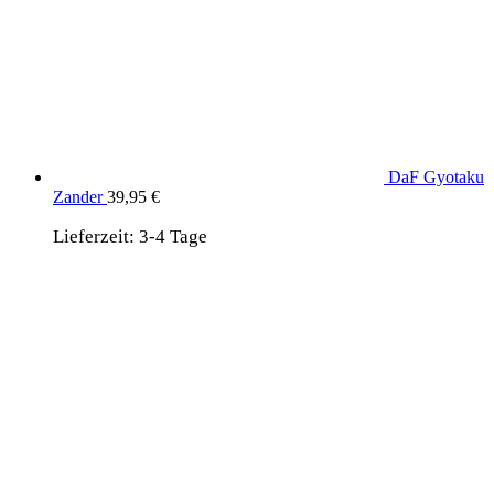
DaF Gyotaku
Zander
39,95
€
Lieferzeit:
3-4 Tage
wird unterstützt von:
DAF