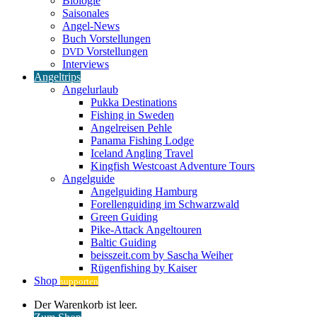
Biologie
Saisonales
Angel-News
Buch Vorstellungen
Vorstellungen
DVD
Interviews
Angeltrips
Angelurlaub
Pukka Destinations
Fishing in Sweden
Angelreisen Pehle
Panama Fishing Lodge
Iceland Angling Travel
Kingfish Westcoast Adventure Tours
Angelguide
Angelguiding Hamburg
Forellenguiding im Schwarzwald
Green Guiding
Pike-Attack Angeltouren
Baltic Guiding
beisszeit.com by Sascha Weiher
Rügenfishing by Kaiser
Shop
supporten
Warenkorb
Der Warenkorb ist leer.
ansehen