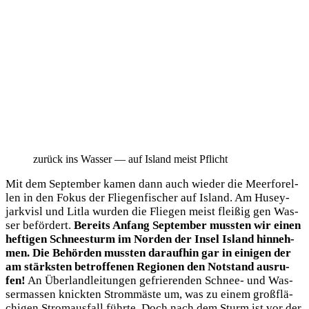
zurück ins Was­ser — auf Island meist Pflicht
Mit dem Sep­tem­ber kamen dann auch wie­der die Meer­fo­rel­
len in den Fokus der Flie­gen­fi­scher auf Island. Am Husey­
jark­visl und Lit­la wur­den die Flie­gen meist flei­ßig gen Was­
ser beför­dert.
Bereits Anfang Sep­tem­ber muss­ten wir einen
hef­ti­gen Schnee­sturm im Nor­den der Insel Island hin­neh­
men. Die Behör­den muss­ten dar­auf­hin gar in eini­gen der
am stärks­ten betrof­fe­nen Regio­nen den Not­stand aus­ru­
fen!
An Über­land­lei­tun­gen gefrie­ren­den Schnee- und Was­
ser­mas­sen knick­ten Strom­mäs­te um, was zu einem groß­flä­
chi­gen Strom­aus­fall führ­te. Doch nach dem Sturm ist vor der