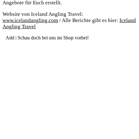
Ange­bo­te für Euch erstellt.
Web­site von Ice­land Angling Tra­vel:
www.icelandangling.com
/ Alle Berich­te gibt es hier:
Ice­land
Angling Travel
Add | Schau doch bei uns im Shop vorbei!