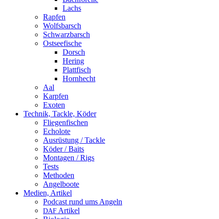
Lachs
Rapfen
Wolfsbarsch
Schwarzbarsch
Ostseefische
Dorsch
Hering
Plattfisch
Hornhecht
Aal
Karpfen
Exoten
Technik, Tackle, Köder
Fliegenfischen
Echolote
Ausrüstung / Tackle
Köder / Baits
Montagen / Rigs
Tests
Methoden
Angelboote
Medien, Artikel
Podcast rund ums Angeln
Artikel
DAF