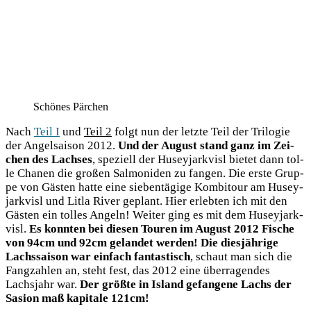
Schö­nes Pärchen
Nach
Teil I
und
Teil 2
folgt nun der letz­te Teil der Tri­lo­gie
der Angel­sai­son 2012.
Und der August stand ganz im Zei­
chen des Lach­ses
, spe­zi­ell der Husey­jark­visl bie­tet dann tol­
le Cha­nen die gro­ßen Sal­mo­ni­den zu fan­gen. Die ers­te Grup­
pe von Gäs­ten hat­te eine sie­ben­tä­gi­ge Kom­bi­tour am Husey­
jark­visl und Lit­la River geplant. Hier erleb­ten ich mit den
Gäs­ten ein tol­les Angeln! Wei­ter ging es mit dem Husey­jark­
visl.
Es konn­ten bei die­sen Tou­ren im August 2012 Fische
von 94cm und 92cm gelan­det wer­den! Die dies­jäh­ri­ge
Lachs­sai­son war ein­fach fan­tas­tisch
, schaut man sich die
Fang­zah­len an, steht fest, das 2012 eine über­ra­gen­des
Lachs­jahr war.
Der größ­te in Island gefan­ge­ne Lachs der
Sasi­on maß kapi­ta­le 121cm!