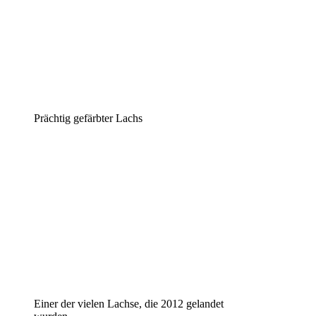
Präch­tig gefärb­ter Lachs
Einer der vie­len Lach­se, die 2012 gelan­det