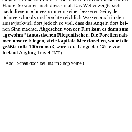
Flau­te. So war es auch die­ses mal. Das Wet­ter zeig­te sich
nach die­sem Schnee­sturm von sei­ner bes­se­ren Sei­te, der
Schnee schmolz und brach­te reich­lich Was­ser, auch in den
Husey­jark­visl, dort jedoch so viel, dass das Angeln dort kei­
nen Sinn mach­te.
Abge­se­hen von der Flut kam es dann zum
„gewohnt“ fan­tas­ti­schen Flie­gen­fi­schen. Die Forel­len nah­
men unse­re Flie­gen, vie­le kapi­ta­le Meer­fo­rel­len, wobei die
größ­te tol­le 100cm maß
, waren die Fän­ge der Gäs­te von
Ice­land Angling Tra­vel (
).
IAT
Add | Schau doch bei uns im Shop vorbei!