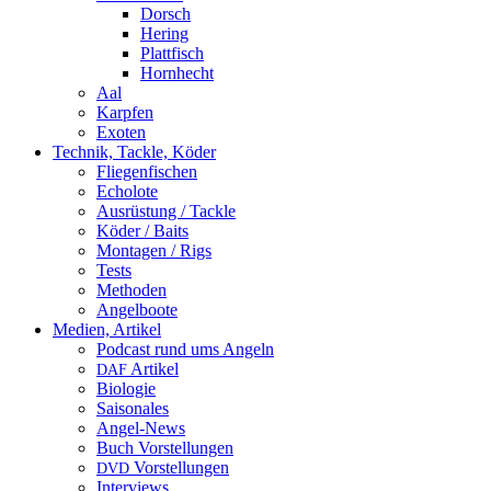
Dorsch
Hering
Plattfisch
Hornhecht
Aal
Karpfen
Exoten
Technik, Tackle, Köder
Fliegenfischen
Echolote
Ausrüstung / Tackle
Köder / Baits
Montagen / Rigs
Tests
Methoden
Angelboote
Medien, Artikel
Podcast rund ums Angeln
Artikel
DAF
Biologie
Saisonales
Angel-News
Buch Vorstellungen
Vorstellungen
DVD
Interviews