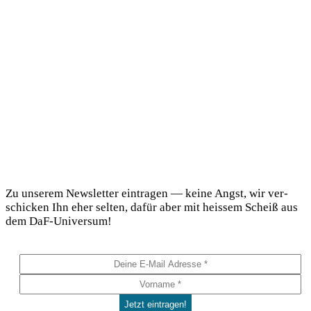
DaF Newsletter
Zu unse­rem News­let­ter ein­tra­gen — kei­ne Angst, wir ver­
schi­cken Ihn eher sel­ten, dafür aber mit heis­sem Scheiß aus
dem DaF-Universum!