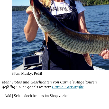
87cm Mus­ky: Petri!
Mehr Fotos und Geschich­ten von Carrie´s Angel­tou­ren
gefäl­lig? Hier geht´s wei­ter:
Car­rie Cartwright
Add | Schau doch bei uns im Shop vorbei!