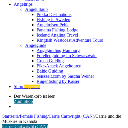
Angeltrips
Angelurlaub
Pukka Destinations
Fishing in Sweden
Angelreisen Pehle
Panama Fishing Lodge
Iceland Angling Travel
Kingfish Westcoast Adventure Tours
Angelguide
Angelguiding Hamburg
Forellenguiding im Schwarzwald
Green Guiding
Pike-Attack Angeltouren
Baltic Guiding
beisszeit.com by Sascha Weiher
Rügenfishing by Kaiser
Shop
supporten
Warenkorb
Der Warenkorb ist leer.
ansehen
Zum Shop
Anmelden
Startseite
/
Female Fishing
/
Carrie Cartwright (CAN)
/
Carrie und die
Muskies in Kanada
Carrie Cartwright (CAN)