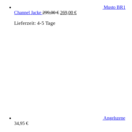
Musto BR1
Ursprünglicher
Aktueller
Channel Jacke
299,00
€
269,00
€
Preis
Preis
Lieferzeit:
4-5 Tage
war:
ist:
299,00 €
269,00 €.
Angelszene
34,95
€