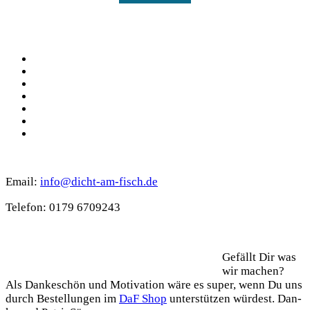
Social
Facebook
Pinterest
YouTube
Instagram
Spotify
TikTok
WhatsApp
Kontakt
Email:
info@dicht-am-fisch.de
Tele­fon: 0179 6709243
Support
Gefällt Dir was
wir machen?
Als Dan­ke­schön und Moti­va­ti­on wäre es super, wenn Du uns
durch Bestel­lun­gen im
DaF Shop
unter­stüt­zen wür­dest. Dan­