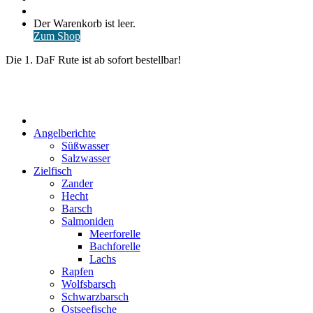
nach
Anmelden
Warenkorb
Der Warenkorb ist leer.
ansehen
Zum Shop
Die 1. DaF Rute ist ab sofort bestellbar!
Start
Angelberichte
Süßwasser
Salzwasser
Zielfisch
Zander
Hecht
Barsch
Salmoniden
Meerforelle
Bachforelle
Lachs
Rapfen
Wolfsbarsch
Schwarzbarsch
Ostseefische