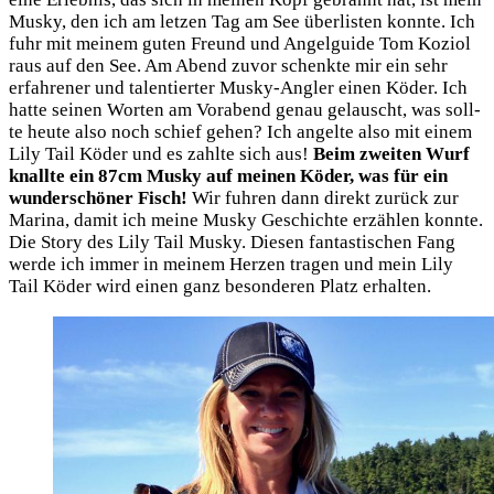
Mus­ky, den ich am let­zen Tag am See über­lis­ten konn­te. Ich
fuhr mit mei­nem guten Freund und Angel­gui­de Tom Kozi­ol
raus auf den See. Am Abend zuvor schenk­te mir ein sehr
erfah­re­ner und talen­tier­ter Mus­ky-Ang­ler einen Köder. Ich
hat­te sei­nen Wor­ten am Vor­abend genau gelauscht, was soll­
te heu­te also noch schief gehen? Ich angel­te also mit einem
Lily Tail Köder und es zahl­te sich aus!
Beim zwei­ten Wurf
knall­te ein 87cm Mus­ky auf mei­nen Köder, was für ein
wun­der­schö­ner Fisch!
Wir fuh­ren dann direkt zurück zur
Mari­na, damit ich mei­ne Mus­ky Geschich­te erzäh­len konn­te.
Die Sto­ry des Lily Tail Mus­ky. Die­sen fan­tas­ti­schen Fang
wer­de ich immer in mei­nem Her­zen tra­gen und mein Lily
Tail Köder wird einen ganz beson­de­ren Platz erhalten.