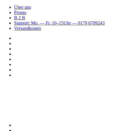
Über uns
Promo
B 2 B
Support: Mo. — Fr. 10–15Uhr — 0179 6709243
Versandkosten
Suchen
nach
WhatsApp
TikTok
Spotify
Instagram
YouTube
Pinterest
Facebook
Menü
Suchen