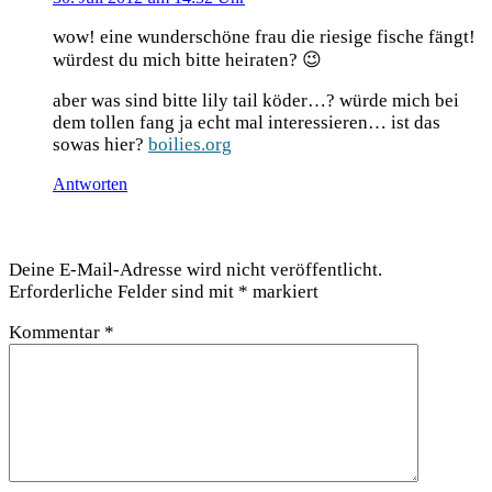
wow! eine wun­der­schö­ne frau die rie­si­ge fische fängt!
wür­dest du mich bit­te heiraten? 😉
aber was sind bit­te lily tail köder…? wür­de mich bei
dem tol­len fang ja echt mal inter­es­sie­ren… ist das
sowas hier?
boilies.org
Antworten
Schreibe einen Kommentar
Deine E-Mail-Adresse wird nicht veröffentlicht.
Erforderliche Felder sind mit
*
markiert
Kommentar
*