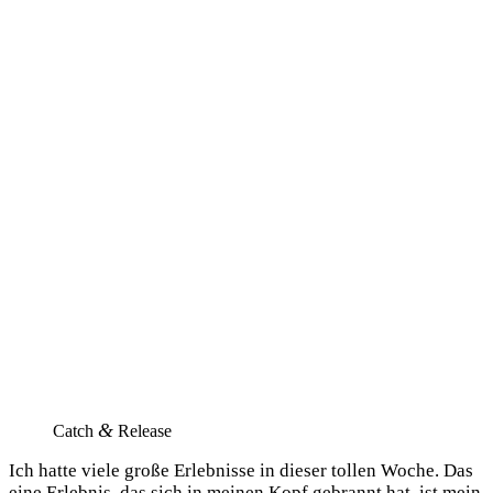
&
Catch
Release
Ich hat­te vie­le gro­ße Erleb­nis­se in die­ser tol­len Woche. Das
eine Erleb­nis, das sich in mei­nen Kopf gebrannt hat, ist mein